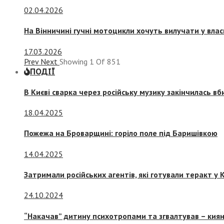
02.04.2026
На Вінничині гучні мотоцикли хочуть вилучати у вла
17.03.2026
Prev
Next
Showing
1
Of
851
ПОДІЇ
В Києві сварка через російську музику закінчилась в
18.04.2025
Пожежа на Броварщині: горіло поле під Баришівкою
14.04.2025
Затримали російських агентів, які готували теракт у К
24.10.2024
“Накачав” дитину психотропами та згвалтував – киян