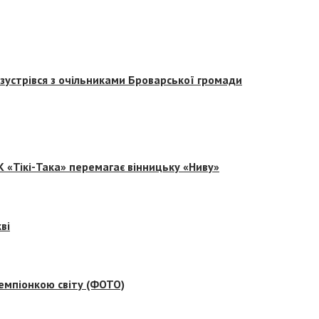
зустрівся з очільниками Броварської громади
 «Тікі-Така» перемагає вінницьку «Ниву»
ві
емпіонкою світу (ФОТО)