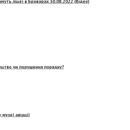
муть ліцеї в Броварах 30.08.2022 (Відео)
тецтво чи порушення порядку?
 музеї авіації