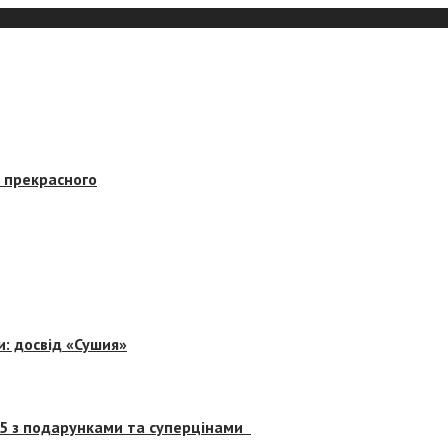
в прекрасного
и: досвід «Сушия»
 5 з подарунками та суперцінами