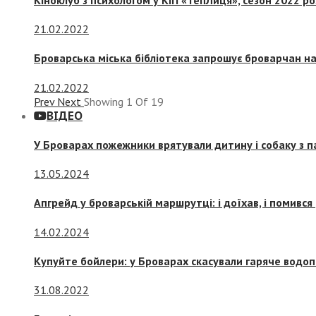
21.02.2022
Броварська міська бібліотека запрошує броварчан 
21.02.2022
Prev
Next
Showing
1
Of
19
ВІДЕО
У Броварах пожежники врятували дитину і собаку з 
13.05.2024
Апгрейд у броварській маршрутці: і доїхав, і помився
14.02.2024
Купуйте бойлери: у Броварах скасували гаряче водоп
31.08.2022