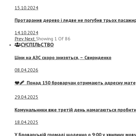
15.10.2024
Протаранив дерево і ледве не погубив трьох пасажир
14.10.2024
Prev
Next
Showing
1
Of
86
СУСПIЛЬСТВО
Ціни на АЗС скоро знизяться, –
Свириденко
08.04.2026
❤️‍🩹 Понад 150 броварчан отримають адресну мат
29.04.2025
Комунальники вже третій день намагаються пробити 
18.04.2025
У Броварській громаді щоденно о 9:00 у хвилину мо