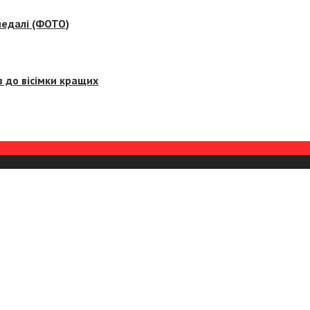
медалі (ФОТО)
 до вісімки кращих