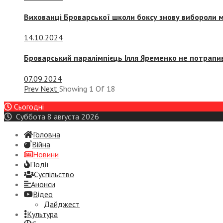
Вихованці Броварської школи боксу знову вибороли 
14.10.2024
Броварський паралімпієць Ілля Яременко не потрапив
07.09.2024
Prev
Next
Showing
1
Of
18
Сьогодні
Суббота 8 августа 2026
Головна
Війна
Новини
Події
Суспiльство
Анонси
Відео
Дайджест
Культура