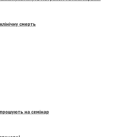
клінічну смерть
запрошують на семінар
озпочато!