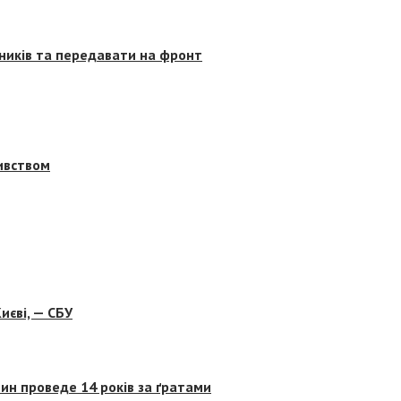
сників та передавати на фронт
бивством
иєві, — СБУ
ин проведе 14 років за ґратами