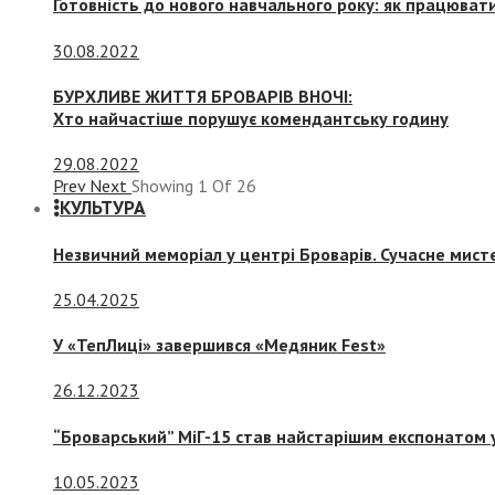
Готовність до нового навчального року: як працювати
30.08.2022
БУРХЛИВЕ ЖИТТЯ БРОВАРІВ ВНОЧІ:
Хто найчастіше порушує комендантську годину
29.08.2022
Prev
Next
Showing
1
Of
26
КУЛЬТУРА
Незвичний меморіал у центрі Броварів. Сучасне мис
25.04.2025
У «ТепЛиці» завершився «Медяник Fest»
26.12.2023
“Броварський” МіГ-15 став найстарішим експонатом у
10.05.2023