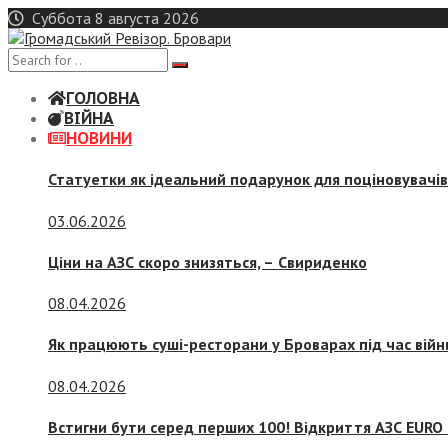
Skip
Суббота 8 августа 2026
to
content
ГОЛОВНА
ВІЙНА
НОВИНИ
Статуетки як ідеальний подарунок для поціновувачі
03.06.2026
Ціни на АЗС скоро знизяться, –
Свириденко
08.04.2026
Як працюють суші-ресторани у Броварах під час війн
08.04.2026
Встигни бути серед перших 100! Відкриття АЗС EURO