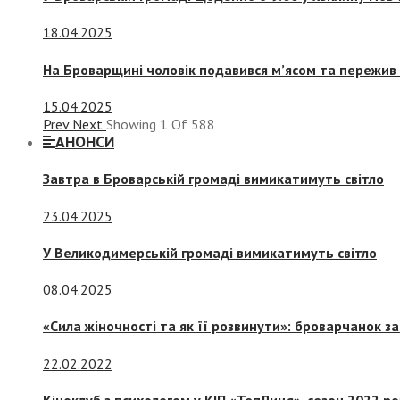
18.04.2025
На Броварщині чоловік подавився м’ясом та пережив 
15.04.2025
Prev
Next
Showing
1
Of
588
АНОНСИ
Завтра в Броварській громаді вимикатимуть світло
23.04.2025
У Великодимерській громаді вимикатимуть світло
08.04.2025
«Сила жіночності та як її розвинути»: броварчанок 
22.02.2022
Кіноклуб з психологом у КІП «ТепЛиця», сезон 2022 р