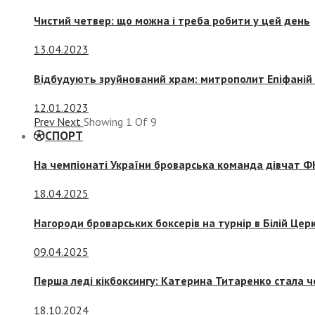
Чистий четвер: що можна і треба робити у цей день
13.04.2023
Відбудують зруйнований храм: митрополит Епіфаній 
12.01.2023
Prev
Next
Showing
1
Of
9
СПОРТ
На чемпіонаті України броварська команда дівчат ФК
18.04.2025
Нагороди броварських боксерів на турнір в Білій Церк
09.04.2025
Перша леді кікбоксингу: Катерина Титаренко стала ч
18.10.2024