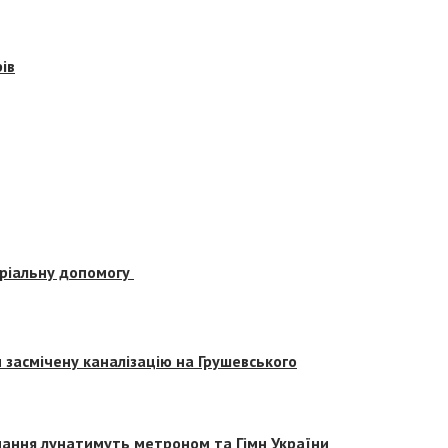
ів
еріальну допомогу
засмічену каналізацію на Грушевського
вчання лунатимуть метроном та Гімн України