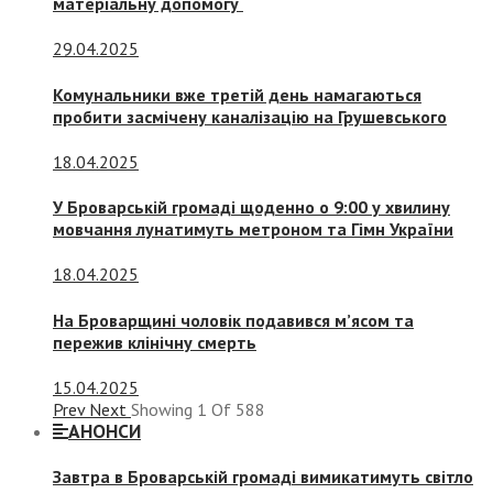
матеріальну допомогу
29.04.2025
Комунальники вже третій день намагаються
пробити засмічену каналізацію на Грушевського
18.04.2025
У Броварській громаді щоденно о 9:00 у хвилину
мовчання лунатимуть метроном та Гімн України
18.04.2025
На Броварщині чоловік подавився м’ясом та
пережив клінічну смерть
15.04.2025
Prev
Next
Showing
1
Of
588
АНОНСИ
Завтра в Броварській громаді вимикатимуть світло