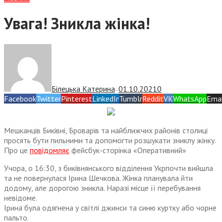
Увага! Зникла жінка!
Білецька Катерина
01.10.2021
0
—
Facebook
Twitter
Pinterest
LinkedIn
Tumblr
Reddit
VK
WhatsApp
Emai
Мешканців Биківні, Броварів та найближчих районів столиці
просять бути пильними та допомогти розшукати зниклу жінку.
Про це
повідомляє
фейсбук-сторінка «Оперативний»
Учора, о 16:30, з биківнянського відділення Укрпочти вийшла
та не повернулася Ірина Шечкова. Жінка планувала йти
додому, але дорогою зникла. Наразі місце її перебування
невідоме.
Ірина була одягнена у світлі джинси та синю куртку або чорне
пальто.