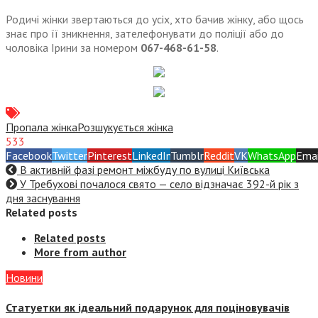
Родичі жінки звертаються до усіх, хто бачив жінку, або щось
знає про її зникнення, зателефонувати до поліції або до
чоловіка Ірини за номером
067-468-61-58
.
Пропала жінка
Розшукується жінка
533
Facebook
Twitter
Pinterest
LinkedIn
Tumblr
Reddit
VK
WhatsApp
Emai
В активній фазі ремонт міжбуду по вулиці Київська
У Требухові почалося свято — село відзначає 392-й рік з
дня заснування
Related posts
Related posts
More from author
Новини
Статуетки як ідеальний подарунок для поціновувачів