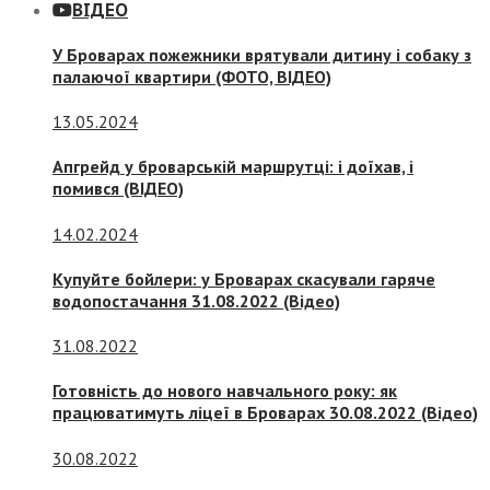
ВІДЕО
У Броварах пожежники врятували дитину і собаку з
палаючої квартири (ФОТО, ВІДЕО)
13.05.2024
Апгрейд у броварській маршрутці: і доїхав, і
помився (ВІДЕО)
14.02.2024
Купуйте бойлери: у Броварах скасували гаряче
водопостачання 31.08.2022 (Відео)
31.08.2022
Готовність до нового навчального року: як
працюватимуть ліцеї в Броварах 30.08.2022 (Відео)
30.08.2022