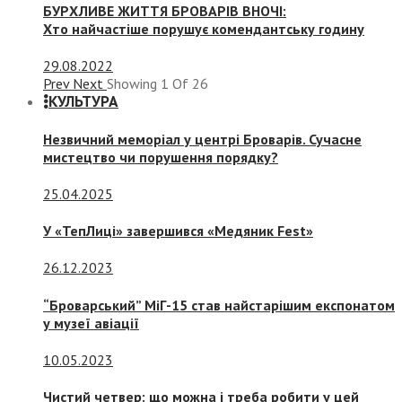
БУРХЛИВЕ ЖИТТЯ БРОВАРІВ ВНОЧІ:
Хто найчастіше порушує комендантську годину
29.08.2022
Prev
Next
Showing
1
Of
26
КУЛЬТУРА
Незвичний меморіал у центрі Броварів. Сучасне
мистецтво чи порушення порядку?
25.04.2025
У «ТепЛиці» завершився «Медяник Fest»
26.12.2023
“Броварський” МіГ-15 став найстарішим експонатом
у музеї авіації
10.05.2023
Чистий четвер: що можна і треба робити у цей