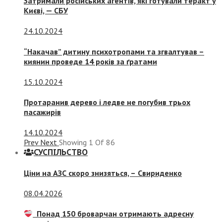
Затримали російських агентів, які готували теракт у
Києві, — СБУ
24.10.2024
“Накачав” дитину психотропами та згвалтував –
киянин проведе 14 років за ґратами
15.10.2024
Протаранив дерево і ледве не погубив трьох
пасажирів
14.10.2024
Prev
Next
Showing
1
Of
86
СУСПIЛЬСТВО
Ціни на АЗС скоро знизяться, –
Свириденко
08.04.2026
Понад 150 броварчан отримають адресну