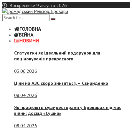
Skip
Воскресенье 9 августа 2026
to
content
ГОЛОВНА
ВІЙНА
НОВИНИ
Статуетки як ідеальний подарунок для
поціновувачів прекрасного
03.06.2026
Ціни на АЗС скоро знизяться, –
Свириденко
08.04.2026
Як працюють суші-ресторани у Броварах під час
війни: досвід «Сушия»
08.04.2026