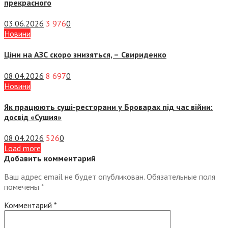
прекрасного
03.06.2026
3 976
0
Новини
Ціни на АЗС скоро знизяться, –
Свириденко
08.04.2026
8 697
0
Новини
Як працюють суші-ресторани у Броварах під час війни:
досвід «Сушия»
08.04.2026
526
0
Load more
Добавить комментарий
Ваш адрес email не будет опубликован.
Обязательные поля
помечены
*
Комментарий
*