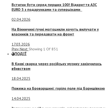
Встигни бути серед перших 100! Відкриття АЗС
EURO 5 з подарунками та суперцінами
02.04.2026
На Вінничині гучні мотоцикли хочуть вилучати у
власників та передавати на фронт
17.03.2026
Prev
Next
Showing
1
Of
851
ПОДІЇ
В Києві сварка через російську музику закінчилась
вбивством
18.04.2025
Пожежа на Броварщині: горіло поле під Баришівкою
14.04.2025