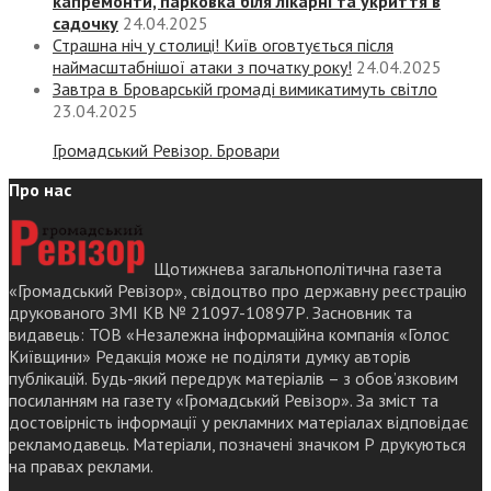
капремонти, парковка біля лікарні та укриття в
садочку
24.04.2025
Страшна ніч у столиці! Київ оговтується після
наймасштабнішої атаки з початку року!
24.04.2025
Завтра в Броварській громаді вимикатимуть світло
23.04.2025
Громадський Ревізор. Бровари
Про нас
Щотижнева загальнополітична газета
«Громадський Ревізор», свідоцтво про державну реєстрацію
друкованого ЗМІ КВ № 21097-10897Р. Засновник та
видавець: ТОВ «Незалежна інформаційна компанія «Голос
Київщини» Редакція може не поділяти думку авторів
публікацій. Будь-який передрук матеріалів – з обов’язковим
посиланням на газету «Громадський Ревізор». За зміст та
достовірність інформації у рекламних матеріалах відповідає
рекламодавець. Матеріали, позначені значком Р друкуються
на правах реклами.