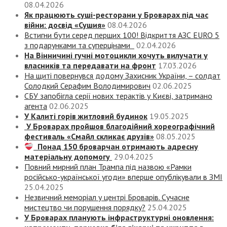
08.04.2026
Як працюють суші-ресторани у Броварах під час
війни: досвід «Сушия»
08.04.2026
Встигни бути серед перших 100! Відкриття АЗС EURO 5
з подарунками та суперцінами
02.04.2026
На Вінничині гучні мотоцикли хочуть вилучати у
власників та передавати на фронт
17.03.2026
На щиті повернувся додому Захисник України, – солдат
Солодкий Серафим Володимирович
02.06.2025
СБУ запобігла серії нових терактів у Києві, затримано
агента
02.06.2025
У Калиті горів житловий будинок
19.05.2025
У Броварах пройшов благодійний хореографічний
фестиваль «Смайл скликає друзів»
08.05.2025
Понад 150 броварчан отримають адресну
матеріальну допомогу
29.04.2025
Повний мирний план Трампа під назвою «‎Рамки
російсько-української угоди» вперше опублікували в ЗМІ
25.04.2025
Незвичний меморіал у центрі Броварів. Сучасне
мистецтво чи порушення порядку?
25.04.2025
У Броварах планують інфраструктурні оновлення: