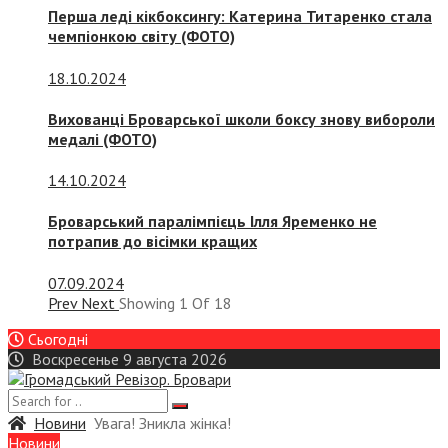
Перша леді кікбоксингу: Катерина Титаренко стала
чемпіонкою світу (ФОТО)
18.10.2024
Вихованці Броварської школи боксу знову вибороли
медалі (ФОТО)
14.10.2024
Броварський паралімпієць Ілля Яременко не
потрапив до вісімки кращих
07.09.2024
Prev
Next
Showing
1
Of
18
Сьогодні
Воскресенье 9 августа 2026
Новини
Увага! Зникла жінка!
Новини