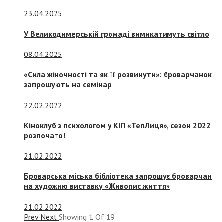
23.04.2025
У Великодимерській громаді вимикатимуть світло
08.04.2025
«Сила жіночності та як її розвинути»: броварчанок
запрошують на семінар
22.02.2022
Кіноклуб з психологом у КІП «ТепЛиця», сезон 2022
розпочато!
21.02.2022
Броварська міська бібліотека запрошує броварчан
на художню виставку «Живопис життя»
21.02.2022
Prev
Next
Showing
1
Of
19