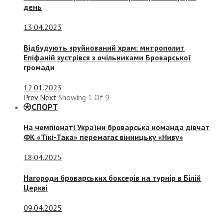
день
13.04.2023
Відбудують зруйнований храм: митрополит
Епіфаній зустрівся з очільниками Броварської
громади
12.01.2023
Prev
Next
Showing
1
Of
9
СПОРТ
На чемпіонаті України броварська команда дівчат
ФК «Тікі-Така» перемагає вінницьку «Ниву»
18.04.2025
Нагороди броварських боксерів на турнір в Білій
Церкві
09.04.2025