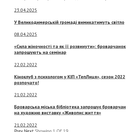
23.04.2025
У Великодимерській громаді вимикатимуть світло
08.04.2025
«Сила жіночності та як її розвинути»: броварчанок
запрошують на семінар
22.02.2022
Кіноклуб з психологом у КІП «ТепЛиця», сезон 2022
розпочато!
21.02.2022
Броварська міська бібліотека запрошує броварчан
на художню виставку «Живопис життя»
21.02.2022
Prev
Next
Showing
1
Of
19