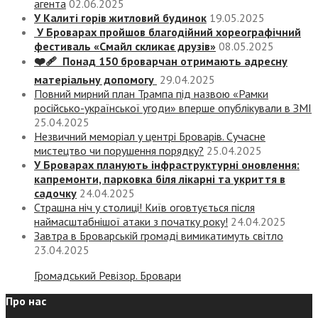
агента
02.06.2025
У Калиті горів житловий будинок
19.05.2025
У Броварах пройшов благодійний хореографічний
фестиваль «Смайл скликає друзів»
08.05.2025
❤️‍🩹 Понад 150 броварчан отримають адресну
матеріальну допомогу
29.04.2025
Повний мирний план Трампа під назвою «‎Рамки
російсько-української угоди» вперше опублікували в ЗМІ
25.04.2025
Незвичний меморіал у центрі Броварів. Сучасне
мистецтво чи порушення порядку?
25.04.2025
У Броварах планують інфраструктурні оновлення:
капремонти, парковка біля лікарні та укриття в
садочку
24.04.2025
Страшна ніч у столиці! Київ оговтується після
наймасштабнішої атаки з початку року!
24.04.2025
Завтра в Броварській громаді вимикатимуть світло
23.04.2025
Громадський Ревізор. Бровари
Про нас