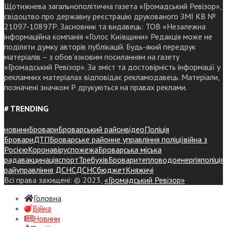
Щотижнева загальнополітична газета «Громадський Ревізор»,
свідоцтво про державну реєстрацію друкованого ЗМІ КВ №
21097-10897Р. Засновник та видавець: ТОВ «Незалежна
інформаційна компанія «Голос Київщини» Редакція може не
поділяти думку авторів публікацій. Будь-який передрук
матеріалів – з обов’язковим посиланням на газету
«Громадський Ревізор». За зміст та достовірність інформації у
рекламних матеріалах відповідає рекламодавець. Матеріали,
позначені значком Р друкуються на правах реклами.
# TRENDING
новини
Бровари
Броварський район
відео
Поліція
Бровари
ДТП
Броварське районне управління поліції
війна з
Росією
Коронавірус
пожежа
Броварська міська
рада
вакцинація
спорт
Требухів
Броваритепловодоенергія
поліція
райуправління ДСНС
ДСНС
бюджет
Княжичі
Всі права захищені: © 2023,
«Громадський Ревізор»
Головна
Війна
Новини