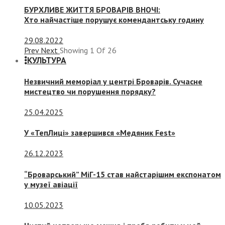
БУРХЛИВЕ ЖИТТЯ БРОВАРІВ ВНОЧІ:
Хто найчастіше порушує комендантську годину
29.08.2022
Prev
Next
Showing
1
Of
26
КУЛЬТУРА
Незвичний меморіал у центрі Броварів. Сучасне
мистецтво чи порушення порядку?
25.04.2025
У «ТепЛиці» завершився «Медяник Fest»
26.12.2023
“Броварський” МіГ-15 став найстарішим експонатом
у музеї авіації
10.05.2023