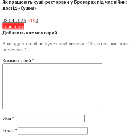
Як працюють суші-ресторани у Броварах під час війни:
досвід «Сушия»
08.04.2026
519
0
Load more
Добавить комментарий
Ваш адрес email не будет опубликован.
Обязательные поля
помечены
*
Комментарий
*
Имя
*
Email
*