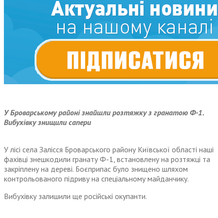
У Броварському районі знайшли розтяжку з гранатою Ф-1.
Вибухівку знищили сапери
У лісі села Залісся Броварського району Київської області наші
фахівці знешкодили гранату Ф-1, встановлену на розтяжці та
закріплену на дереві. Боєприпас було знищено шляхом
контрольованого підриву на спеціальному майданчику.
Вибухівку залишили ще російські окупанти.