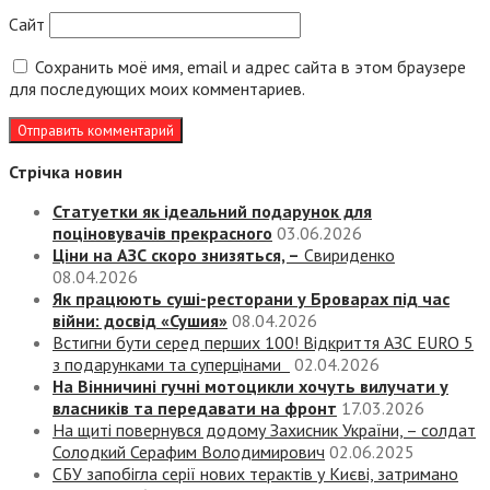
Сайт
Сохранить моё имя, email и адрес сайта в этом браузере
для последующих моих комментариев.
Стрічка новин
Статуетки як ідеальний подарунок для
поціновувачів прекрасного
03.06.2026
Ціни на АЗС скоро знизяться, –
Свириденко
08.04.2026
Як працюють суші-ресторани у Броварах під час
війни: досвід «Сушия»
08.04.2026
Встигни бути серед перших 100! Відкриття АЗС EURO 5
з подарунками та суперцінами
02.04.2026
На Вінничині гучні мотоцикли хочуть вилучати у
власників та передавати на фронт
17.03.2026
На щиті повернувся додому Захисник України, – солдат
Солодкий Серафим Володимирович
02.06.2025
СБУ запобігла серії нових терактів у Києві, затримано