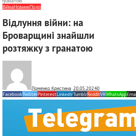
гранатою
Війна
Новини
Події
Відлуння війни: на
Броварщині знайшли
розтяжку з гранатою
Ломенко Кристина
20.05.2024
0
—
Facebook
Twitter
Pinterest
LinkedIn
Tumblr
Reddit
VK
WhatsApp
Emai