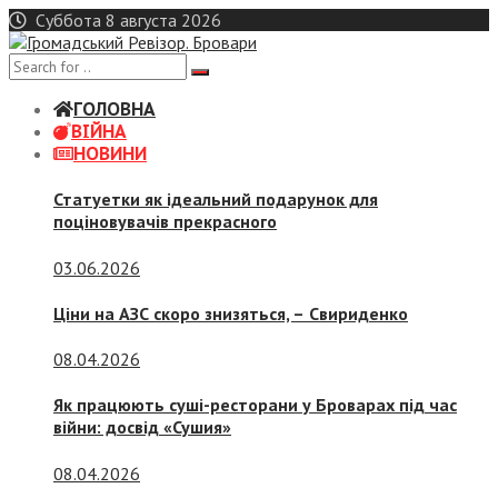
Skip
Суббота 8 августа 2026
to
content
ГОЛОВНА
ВІЙНА
НОВИНИ
Статуетки як ідеальний подарунок для
поціновувачів прекрасного
03.06.2026
Ціни на АЗС скоро знизяться, –
Свириденко
08.04.2026
Як працюють суші-ресторани у Броварах під час
війни: досвід «Сушия»
08.04.2026