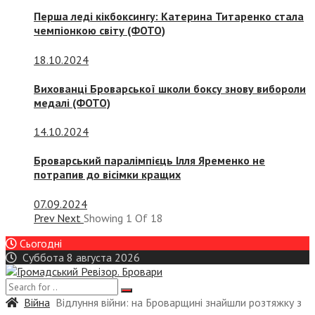
Перша леді кікбоксингу: Катерина Титаренко стала
чемпіонкою світу (ФОТО)
18.10.2024
Вихованці Броварської школи боксу знову вибороли
медалі (ФОТО)
14.10.2024
Броварський паралімпієць Ілля Яременко не
потрапив до вісімки кращих
07.09.2024
Prev
Next
Showing
1
Of
18
Сьогодні
Суббота 8 августа 2026
Війна
Відлуння війни: на Броварщині знайшли розтяжку з