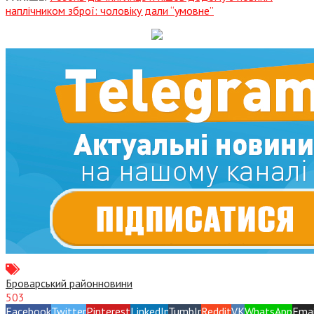
наплічником зброї: чоловіку дали “умовне”
Броварський район
новини
503
Facebook
Twitter
Pinterest
LinkedIn
Tumblr
Reddit
VK
WhatsApp
Emai