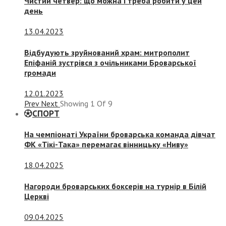
Чистий четвер: що можна і треба робити у цей
день
13.04.2023
Відбудують зруйнований храм: митрополит
Епіфаній зустрівся з очільниками Броварської
громади
12.01.2023
Prev
Next
Showing
1
Of
9
СПОРТ
На чемпіонаті України броварська команда дівчат
ФК «Тікі-Така» перемагає вінницьку «Ниву»
18.04.2025
Нагороди броварських боксерів на турнір в Білій
Церкві
09.04.2025