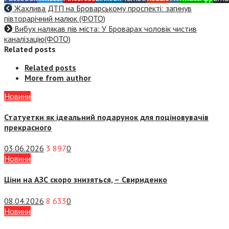
Жахлива ДТП на Броварському проспекті: загинув
півторарічний малюк (ФОТО)
Вибух налякав пів міста: У Броварах чоловік чистив
каналізацію(ФОТО)
Related posts
Related posts
More from author
Новини
Статуетки як ідеальний подарунок для поціновувачів
прекрасного
03.06.2026
3 897
0
Новини
Ціни на АЗС скоро знизяться, –
Свириденко
08.04.2026
8 633
0
Новини