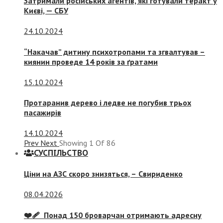
Затримали російських агентів, які готували теракт у
Києві, — СБУ
24.10.2024
“Накачав” дитину психотропами та згвалтував –
киянин проведе 14 років за ґратами
15.10.2024
Протаранив дерево і ледве не погубив трьох
пасажирів
14.10.2024
Prev
Next
Showing
1
Of
86
СУСПIЛЬСТВО
Ціни на АЗС скоро знизяться, –
Свириденко
08.04.2026
❤️‍🩹 Понад 150 броварчан отримають адресну