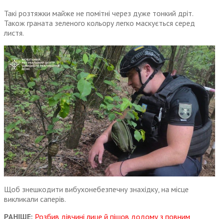
Такі розтяжки майже не помітні через дуже тонкий дріт.
Також граната зеленого кольору легко маскується серед
листя.
Щоб знешкодити вибухонебезпечну знахідку, на місце
викликали саперів.
РАНІШЕ:
Розбив дівчині лице й пішов додому з повним