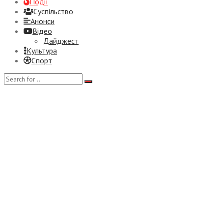
Події
Суспiльство
Анонси
Відео
Дайджест
Культура
Спорт