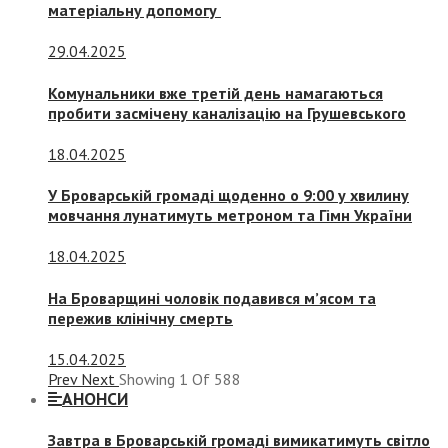
матеріальну допомогу
29.04.2025
Комунальники вже третій день намагаються
пробити засмічену каналізацію на Грушевського
18.04.2025
У Броварській громаді щоденно о 9:00 у хвилину
мовчання лунатимуть метроном та Гімн України
18.04.2025
На Броварщині чоловік подавився м’ясом та
пережив клінічну смерть
15.04.2025
Prev
Next
Showing
1
Of
588
АНОНСИ
Завтра в Броварській громаді вимикатимуть світло