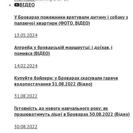
ВІДЕО
У Броварах пожежники врятували дитину і собаку з
палаючої квартири (ФОТО, ВІДЕО)
13.05.2024
Апгрейд у броварській маршрутці: і доїхав, і
помився (ВІДЕО)
14.02.2024
Купуйте бойлери: у Броварах скасували гаряче
водопостачання 31.08.2022 (Відео)
31.08.2022
Готовність до нового навчального року: як
працюватимуть ліцеї в Броварах 30.08.2022 (Відео)
30.08.2022