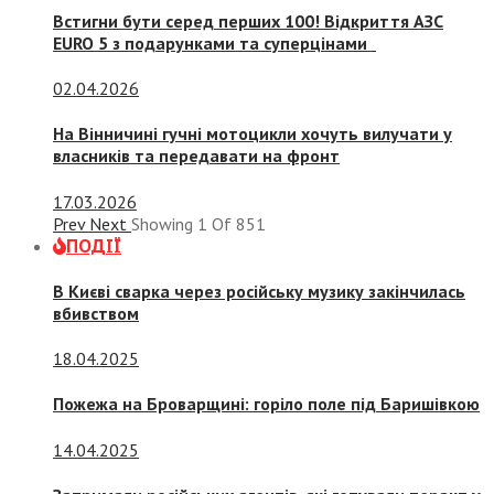
Встигни бути серед перших 100! Відкриття АЗС
EURO 5 з подарунками та суперцінами
02.04.2026
На Вінничині гучні мотоцикли хочуть вилучати у
власників та передавати на фронт
17.03.2026
Prev
Next
Showing
1
Of
851
ПОДІЇ
В Києві сварка через російську музику закінчилась
вбивством
18.04.2025
Пожежа на Броварщині: горіло поле під Баришівкою
14.04.2025