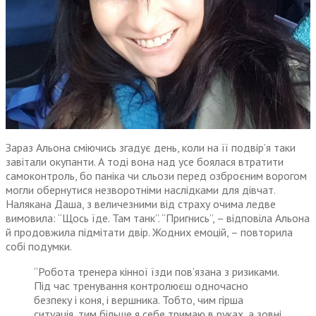
Зараз Альона сміючись згадує день, коли на її подвір’я таки
завітали окупанти. А тоді вона над усе боялася втратити
самоконтроль, бо паніка чи сльози перед озброєним ворогом
могли обернутися незворотніми наслідками для дівчат.
Налякана Даша, з величезними від страху очима ледве
вимовила: “Щось їде. Там танк”. “Пригнись”, – відповіла Альона
й продовжила підмітати двір. Жодних емоцій, – повторила
собі подумки.
“Робота тренера кінної їзди пов’язана з ризиками.
Під час тренування контролюєш одночасно
безпеку і коня, і вершника. Тобто, чим гірша
ситуація, тим більше я себе тримаю в руках, а зовні