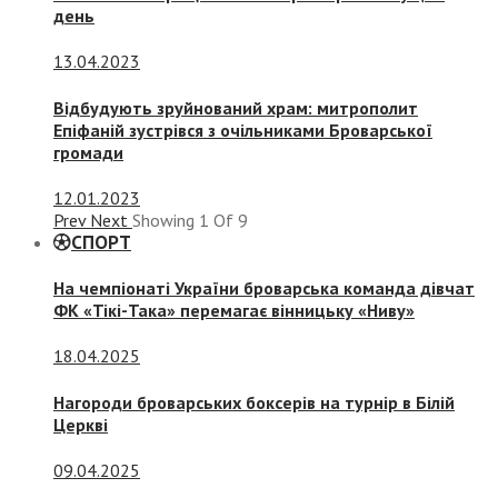
день
13.04.2023
Відбудують зруйнований храм: митрополит
Епіфаній зустрівся з очільниками Броварської
громади
12.01.2023
Prev
Next
Showing
1
Of
9
СПОРТ
На чемпіонаті України броварська команда дівчат
ФК «Тікі-Така» перемагає вінницьку «Ниву»
18.04.2025
Нагороди броварських боксерів на турнір в Білій
Церкві
09.04.2025