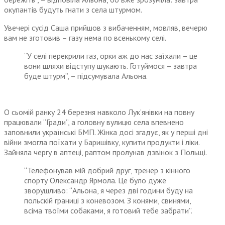
окупантів будуть гнати з села штурмом.
Увечері сусід Саша прийшов з вибаченням, мовляв, вечерю
вам не зготовив – газу нема по всенькому селі.
“У селі перекрили газ, орки аж до нас заїхали – це
вони шляхи відступу шукають. Готуймося – завтра
буде штурм”, – підсумувала Альона.
О сьомій ранку 24 березня навколо Лук’янівки на повну
працювали “Гради”, а головну вулицю села впевнено
заповнили українські БМП. Жінка досі згадує, як у перші дні
війни змогла поїхати у Баришівку, купити продукти і ліки.
Зайняла чергу в аптеці, раптом пролунав дзвінок з Польщі.
“Телефонував мій добрий друг, тренер з кінного
спорту Олександр Ярмола. Це було дуже
зворушливо: “Альона, я через дві години буду на
польскій границі з коневозом. З конями, свинями,
всіма твоїми собаками, я готовий тебе забрати”.