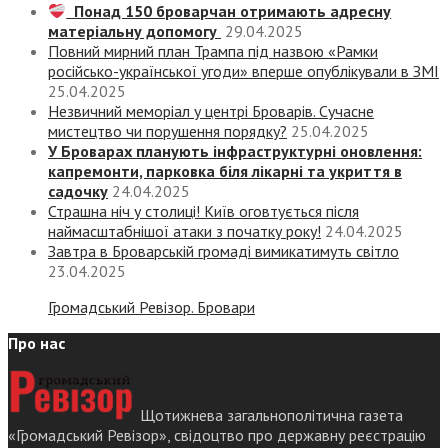
Понад 150 броварчан отримають адресну
матеріальну допомогу
29.04.2025
Повний мирний план Трампа під назвою «‎Рамки
російсько-української угоди» вперше опублікували в ЗМІ
25.04.2025
Незвичний меморіал у центрі Броварів. Сучасне
мистецтво чи порушення порядку?
25.04.2025
У Броварах планують інфраструктурні оновлення:
капремонти, парковка біля лікарні та укриття в
садочку
24.04.2025
Страшна ніч у столиці! Київ оговтується після
наймасштабнішої атаки з початку року!
24.04.2025
Завтра в Броварській громаді вимикатимуть світло
23.04.2025
Громадський Ревізор. Бровари
Про нас
Щотижнева загальнополітична газета
«Громадський Ревізор», свідоцтво про державну реєстрацію