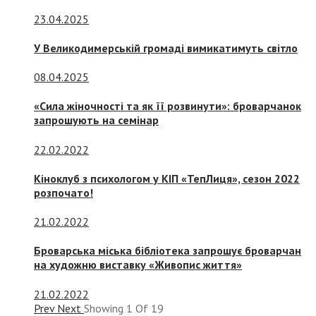
23.04.2025
У Великодимерській громаді вимикатимуть світло
08.04.2025
«Сила жіночності та як її розвинути»: броварчанок
запрошують на семінар
22.02.2022
Кіноклуб з психологом у КІП «ТепЛиця», сезон 2022
розпочато!
21.02.2022
Броварська міська бібліотека запрошує броварчан
на художню виставку «Живопис життя»
21.02.2022
Prev
Next
Showing
1
Of
19