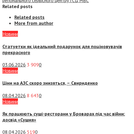
регіонального сервісного центру ГСЦ МВС
Related posts
Related posts
More from author
Новини
Статуетки як ідеальний подарунок для поціновувачів
прекрасного
03.06.2026
3 909
0
Новини
Ціни на АЗС скоро знизяться, –
Свириденко
08.04.2026
8 643
0
Новини
Як працюють суші-ресторани у Броварах під час війни:
досвід «Сушия»
08.04.2026
519
0