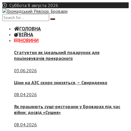
Skip
Суббота 8 августа 2026
to
content
ГОЛОВНА
ВІЙНА
НОВИНИ
Статуетки як ідеальний подарунок для
поціновувачів прекрасного
03.06.2026
Ціни на АЗС скоро знизяться, –
Свириденко
08.04.2026
Як працюють суші-ресторани у Броварах під час
війни: досвід «Сушия»
08.04.2026