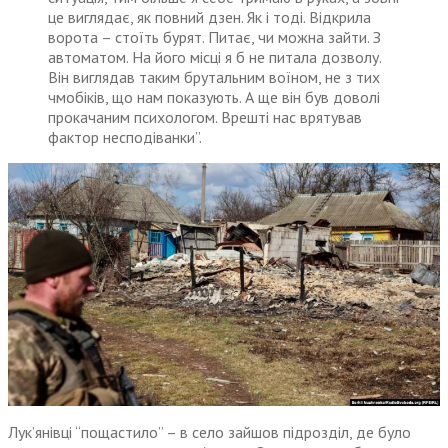
це виглядає, як повний дзен. Як і тоді. Відкрила
ворота – стоїть бурят. Питає, чи можна зайти. З
автоматом. На його місці я б не питала дозволу.
Він виглядав таким брутальним воїном, не з тих
чмобіків, що нам показують. А ще він був доволі
прокачаним психологом. Врешті нас врятував
фактор несподіванки”.
Лук’янівці “пощастило” – в село зайшов підрозділ, де було