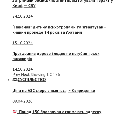
Затримали російських агентів, які готували теракт у
Києві, — СБУ
24.10.2024
“Накачав” дитину психотропами та згвалтував –
киянин проведе 14 років за ґратами
15.10.2024
Протаранив дерево і ледве не погубив трьох
пасажирів
14.10.2024
Prev
Next
Showing
1
Of
86
СУСПIЛЬСТВО
Ціни на АЗС скоро знизяться, –
Свириденко
08.04.2026
Понад 150 броварчан отримають адресну