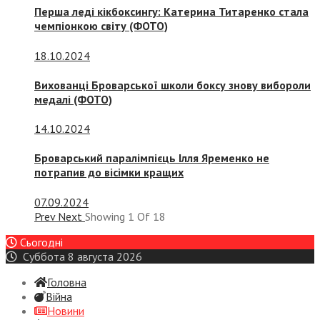
Перша леді кікбоксингу: Катерина Титаренко стала
чемпіонкою світу (ФОТО)
18.10.2024
Вихованці Броварської школи боксу знову вибороли
медалі (ФОТО)
14.10.2024
Броварський паралімпієць Ілля Яременко не
потрапив до вісімки кращих
07.09.2024
Prev
Next
Showing
1
Of
18
Сьогодні
Суббота 8 августа 2026
Головна
Війна
Новини