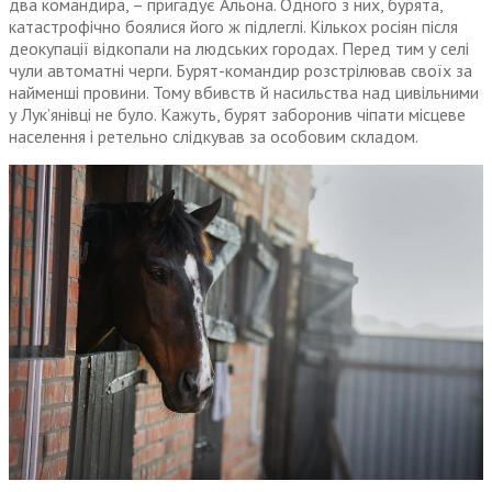
два командира, – пригадує Альона. Одного з них, бурята,
катастрофічно боялися його ж підлеглі. Кількох росіян після
деокупації відкопали на людських городах. Перед тим у селі
чули автоматні черги. Бурят-командир розстрілював своїх за
найменші провини. Тому вбивств й насильства над цивільними
у Лук’янівці не було. Кажуть, бурят заборонив чіпати місцеве
населення і ретельно слідкував за особовим складом.