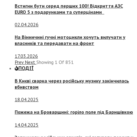
Встигни бути серед перших 100! Відкриття АЗС
EURO 5 з подарунками та суперцінами
02.04.2026
На Вінничині гучні мотоцикли хочуть вилучати у
власників та передавати на фронт
17.03.2026
Prev
Next
Showing
1
Of
851
ПОДІЇ
В Києві сварка через російську музику закінчилась
вбивством
18.04.2025
Пожежа на Броварщині: горіло поле під Баришівкою
14.04.2025