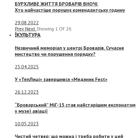
БУРХЛИВЕ ЖИТТЯ БРОВАРІВ ВНОЧІ:
Хто найчастіше порушує комендантську годину
29.08.2022
Prev
Next
Showing
1
Of
26
КУЛЬТУРА
Незвичний меморіал у центрі Броварів. Сучасне
мистецтво чи порушення порядку?
25.04.2025
У «ТепЛиці» завершився «Медяник Fest»
26.12.2023
“Броварський” МіГ-15 став найстарішим експонатом
у музеї авіації
10.05.2023
Чистий четвер: що можна і треба робити у цей