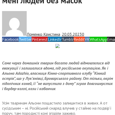
мені людей без масок”
Ломенко Кристина
20.03.2023
0
—
Facebook
Twitter
Pinterest
LinkedIn
Tumblr
Reddit
VK
WhatsApp
Emai
Саме через домашніх тварин багато людей відмовлялися від
евакуації і залишалися вдома, під російською окупацією. Як і
Альона Аdazhio, власниця Кінно-спортивного клубу “Кінний
острів”, що у Лук’янівці, Броварського району. От тільки, окрім
підопічних коней, її “не випустила з дому” зграя довгошерстих
і бордер-коллі, кози і кабанчик
Усім тваринам Альони пощастило залишитися в живих. А от
сусідським – ні. Російський снаряд влучив у стайню на подвір’ї
поруч, там породисті коні згоріли заживо.