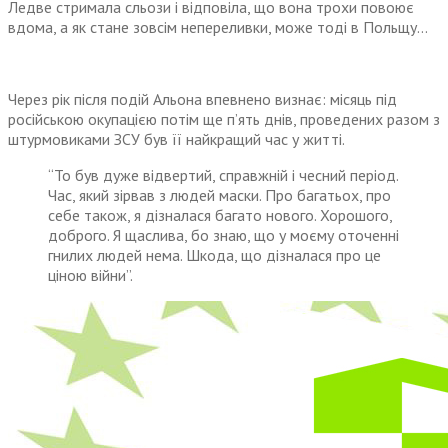
Ледве стримала сльози і відповіла, що вона трохи повоює
вдома, а як стане зовсім непереливки, може тоді в Польщу…
Через рік після подій Альона впевнено визнає: місяць під
російською окупацією потім ще п’ять днів, проведених разом з
штурмовиками ЗСУ був її найкращий час у житті.
“То був дуже відвертий, справжній і чесний період.
Час, який зірвав з людей маски. Про багатьох, про
себе також, я дізналася багато нового. Хорошого,
доброго. Я щаслива, бо знаю, що у моєму оточенні
гнилих людей нема. Шкода, що дізналася про це
ціною війни”.