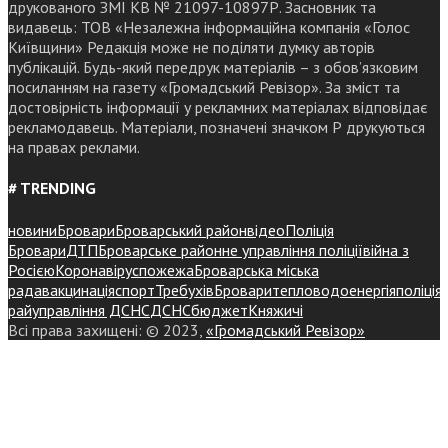
друкованого ЗМІ КВ № 21097-10897Р. Засновник та
видавець: ТОВ «Незалежна інформаційна компанія «Голос
Київщини» Редакція може не поділяти думку авторів
публікацій. Будь-який передрук матеріалів – з обов’язковим
посиланням на газету «Громадський Ревізор». За зміст та
достовірність інформації у рекламних матеріалах відповідає
рекламодавець. Матеріали, позначені значком Р друкуються
на правах реклами.
# TRENDING
новини
Бровари
Броварський район
відео
Поліція
Бровари
ДТП
Броварське районне управління поліції
війна з
Росією
Коронавірус
пожежа
Броварська міська
рада
вакцинація
спорт
Требухів
Броваритепловодоенергія
поліція
райуправління ДСНС
ДСНС
бюджет
Княжичі
Всі права захищені: © 2023,
«Громадський Ревізор»