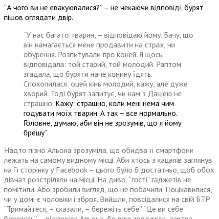
“
А чого ви не евакуювалися?” – не чекаючи відповіді, бурят
пішов оглядати двір.
“У нас багато тварин, – відповідаю йому. Бачу, що
він намагається мене продавити на страх, чи
обурення. Розпитували про коней. Я щось
відповідала: той старий, той молодий. Раптом
згадала, що буряти наче конину їдять.
Спохопилася: оцей кінь молодий, кажу, але дуже
хворий. Тоді бурят запитує, чи нам з Дашею не
страшно.
Кажу: страшно, коли мені нема чим
годувати моїх тварин. А так – все нормально.
Головне, думаю, аби він не зрозумів, що я йому
брешу”.
Надто пізно Альона зрозуміла, що обидва її смартфони
лежать на самому видному місці. Аби хтось з кацапів заглянув
на її сторінку у Facebook – цього було б достатньо, щоб обох
дівчат розстріляли на місці. На диво, “гості” гаджетів не
помітили. Або зробили вигляд, що не побачили. Поцікавилися,
чи у домі є чоловіки і зброя. Вийшли, повсідалися на свій БТР.
“Тримайтеся, – сказали, – бережіть себе”. “Це ви себе
бережіть”, – відповіла Альона, бо вже зрозуміла: завтра