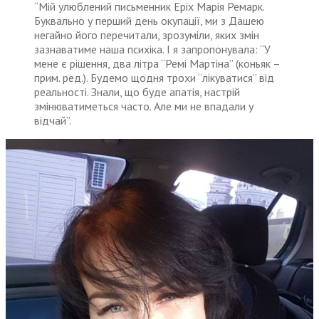
“Мій улюблений письменник Еріх Марія Ремарк.
Буквально у перший день окупації, ми з Дашею
негайно його перечитали, зрозуміли, яких змін
зазнаватиме наша психіка. І я запропонувала: “У
мене є рішення, два літра “Ремі Мартіна” (коньяк –
прим. ред.). Будемо щодня трохи “лікуватися” від
реальності. Знали, що буде апатія, настрій
змінюватиметься часто. Але ми не впадали у
відчай”.