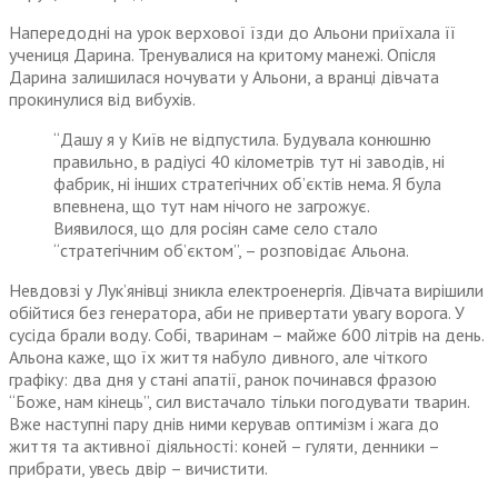
Напередодні на урок верхової їзди до Альони приїхала її
учениця Дарина. Тренувалися на критому манежі. Опісля
Дарина залишилася ночувати у Альони, а вранці дівчата
прокинулися від вибухів.
“Дашу я у Київ не відпустила. Будувала конюшню
правильно, в радіусі 40 кілометрів тут ні заводів, ні
фабрик, ні інших стратегічних об’єктів нема. Я була
впевнена, що тут нам нічого не загрожує.
Виявилося, що для росіян саме село стало
“стратегічним об’єктом”, – розповідає Альона.
Невдовзі у Лук’янівці зникла електроенергія. Дівчата вирішили
обійтися без генератора, аби не привертати увагу ворога. У
сусіда брали воду. Собі, тваринам – майже 600 літрів на день.
Альона каже, що їх життя набуло дивного, але чіткого
графіку: два дня у стані апатії, ранок починався фразою
“Боже, нам кінець”, сил вистачало тільки погодувати тварин.
Вже наступні пару днів ними керував оптимізм і жага до
життя та активної діяльності: коней – гуляти, денники –
прибрати, увесь двір – вичистити.