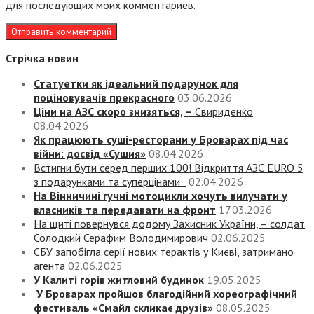
для последующих моих комментариев.
Стрічка новин
Статуетки як ідеальний подарунок для
поціновувачів прекрасного
03.06.2026
Ціни на АЗС скоро знизяться, –
Свириденко
08.04.2026
Як працюють суші-ресторани у Броварах під час
війни: досвід «Сушия»
08.04.2026
Встигни бути серед перших 100! Відкриття АЗС EURO 5
з подарунками та суперцінами
02.04.2026
На Вінничині гучні мотоцикли хочуть вилучати у
власників та передавати на фронт
17.03.2026
На щиті повернувся додому Захисник України, – солдат
Солодкий Серафим Володимирович
02.06.2025
СБУ запобігла серії нових терактів у Києві, затримано
агента
02.06.2025
У Калиті горів житловий будинок
19.05.2025
У Броварах пройшов благодійний хореографічний
фестиваль «Смайл скликає друзів»
08.05.2025