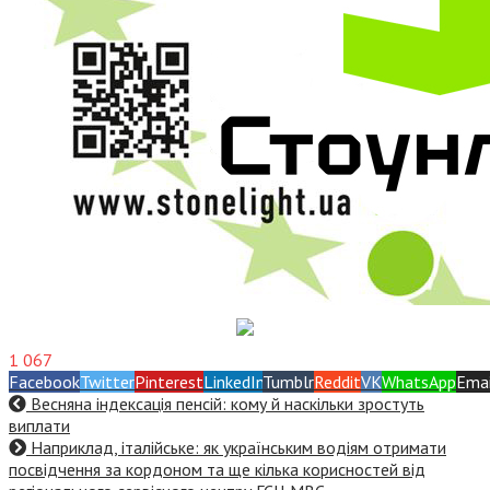
1 067
Facebook
Twitter
Pinterest
LinkedIn
Tumblr
Reddit
VK
WhatsApp
Emai
Весняна індексація пенсій: кому й наскільки зростуть
виплати
Наприклад, італійське: як українським водіям отримати
посвідчення за кордоном та ще кілька корисностей від