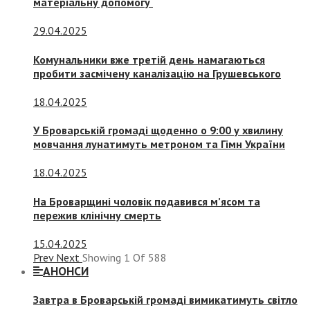
матеріальну допомогу
29.04.2025
Комунальники вже третій день намагаються
пробити засмічену каналізацію на Грушевського
18.04.2025
У Броварській громаді щоденно о 9:00 у хвилину
мовчання лунатимуть метроном та Гімн України
18.04.2025
На Броварщині чоловік подавився м’ясом та
пережив клінічну смерть
15.04.2025
Prev
Next
Showing
1
Of
588
АНОНСИ
Завтра в Броварській громаді вимикатимуть світло