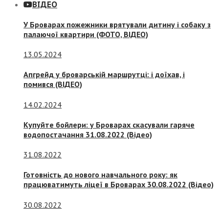
ВІДЕО
У Броварах пожежники врятували дитину і собаку з
палаючої квартири (ФОТО, ВІДЕО)
13.05.2024
Апгрейд у броварській маршрутці: і доїхав, і
помився (ВІДЕО)
14.02.2024
Купуйте бойлери: у Броварах скасували гаряче
водопостачання 31.08.2022 (Відео)
31.08.2022
Готовність до нового навчального року: як
працюватимуть ліцеї в Броварах 30.08.2022 (Відео)
30.08.2022