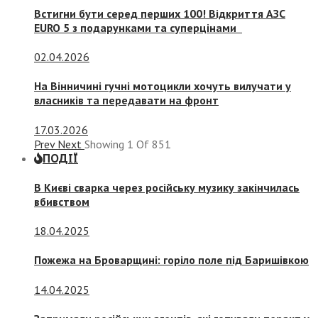
Встигни бути серед перших 100! Відкриття АЗС
EURO 5 з подарунками та суперцінами
02.04.2026
На Вінничині гучні мотоцикли хочуть вилучати у
власників та передавати на фронт
17.03.2026
Prev
Next
Showing
1
Of
851
ПОДІЇ
В Києві сварка через російську музику закінчилась
вбивством
18.04.2025
Пожежа на Броварщині: горіло поле під Баришівкою
14.04.2025