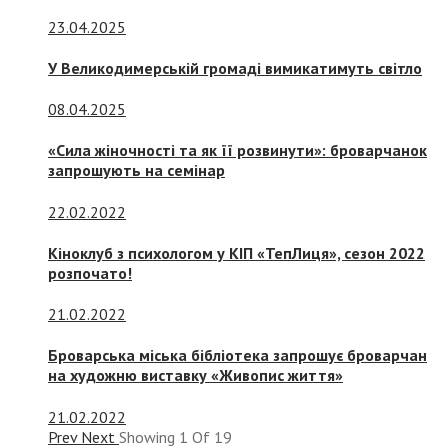
23.04.2025
У Великодимерській громаді вимикатимуть світло
08.04.2025
«Сила жіночності та як її розвинути»: броварчанок
запрошують на семінар
22.02.2022
Кіноклуб з психологом у КІП «ТепЛиця», сезон 2022
розпочато!
21.02.2022
Броварська міська бібліотека запрошує броварчан
на художню виставку «Живопис життя»
21.02.2022
Prev
Next
Showing
1
Of
19