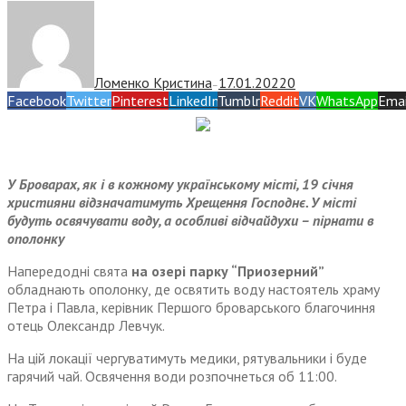
Ломенко Кристина
17.01.2022
0
—
Facebook
Twitter
Pinterest
LinkedIn
Tumblr
Reddit
VK
WhatsApp
Emai
У Броварах, як і в кожному українському місті, 19 січня
християни відзначатимуть Хрещення Господнє. У місті
будуть освячувати воду, а особливі відчайдухи – пірнати в
ополонку
Напередодні свята
на озері парку “Приозерний”
обладнають ополонку, де освятить воду настоятель храму
Петра і Павла, керівник Першого броварського благочиння
отець Олександр Левчук.
На цій локації чергуватимуть медики, рятувальники і буде
гарячий чай. Освячення води розпочнеться об 11:00.