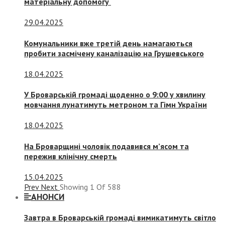
матеріальну допомогу
29.04.2025
Комунальники вже третій день намагаються
пробити засмічену каналізацію на Грушевського
18.04.2025
У Броварській громаді щоденно о 9:00 у хвилину
мовчання лунатимуть метроном та Гімн України
18.04.2025
На Броварщині чоловік подавився м’ясом та
пережив клінічну смерть
15.04.2025
Prev
Next
Showing
1
Of
588
АНОНСИ
Завтра в Броварській громаді вимикатимуть світло