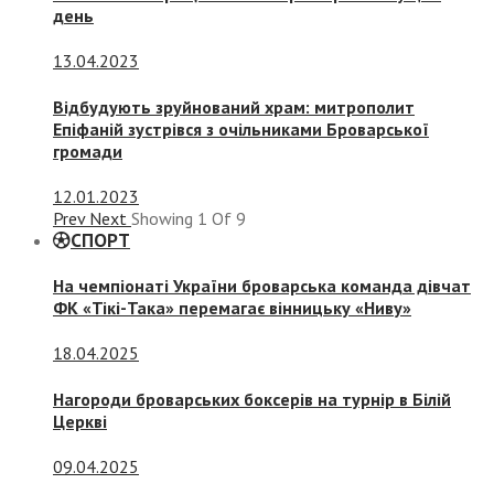
день
13.04.2023
Відбудують зруйнований храм: митрополит
Епіфаній зустрівся з очільниками Броварської
громади
12.01.2023
Prev
Next
Showing
1
Of
9
СПОРТ
На чемпіонаті України броварська команда дівчат
ФК «Тікі-Така» перемагає вінницьку «Ниву»
18.04.2025
Нагороди броварських боксерів на турнір в Білій
Церкві
09.04.2025