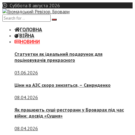
Skip
Суббота 8 августа 2026
to
content
ГОЛОВНА
ВІЙНА
НОВИНИ
Статуетки як ідеальний подарунок для
поціновувачів прекрасного
03.06.2026
Ціни на АЗС скоро знизяться, –
Свириденко
08.04.2026
Як працюють суші-ресторани у Броварах під час
війни: досвід «Сушия»
08.04.2026