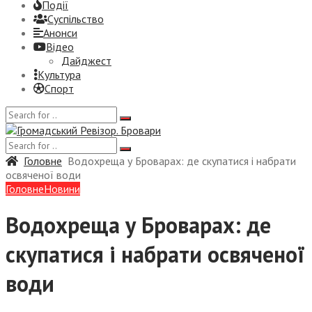
Події
Суспiльство
Анонси
Відео
Дайджест
Культура
Спорт
Головне
Водохреща у Броварах: де скупатися і набрати
освяченої води
Головне
Новини
Водохреща у Броварах: де
скупатися і набрати освяченої
води