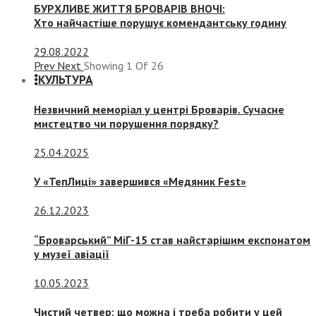
БУРХЛИВЕ ЖИТТЯ БРОВАРІВ ВНОЧІ:
Хто найчастіше порушує комендантську годину
29.08.2022
Prev
Next
Showing
1
Of
26
КУЛЬТУРА
Незвичний меморіал у центрі Броварів. Сучасне
мистецтво чи порушення порядку?
25.04.2025
У «ТепЛиці» завершився «Медяник Fest»
26.12.2023
“Броварський” МіГ-15 став найстарішим експонатом
у музеї авіації
10.05.2023
Чистий четвер: що можна і треба робити у цей