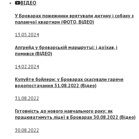
ВІДЕО
У Броварах пожежники врятували дитину і собаку з
палаючої квартири (ФОТО, ВІДЕО)
13.05.2024
Апгрейд у броварській маршрутці: і доїхав, і
помився (ВІДЕО)
14.02.2024
Купуйте бойлери: у Броварах скасували гаряче
водопостачання 31.08.2022 (Відео)
31.08.2022
Готовність до нового навчального року: як
працюватимуть ліцеї в Броварах 30.08.2022 (Відео)
30.08.2022