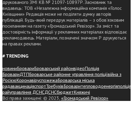
друкованого ЗМІ КВ № 21097-10897Р. Засновник та
видавець: ТОВ «Незалежна інформаційна компанія «Голос
Київщини» Редакція може не поділяти думку авторів
публікацій. Будь-який передрук матеріалів – з обов’язковим
посиланням на газету «Громадський Ревізор». За зміст та
достовірність інформації у рекламних матеріалах відповідає
рекламодавець. Матеріали, позначені значком Р друкуються
на правах реклами.
# TRENDING
новини
Бровари
Броварський район
відео
Поліція
Бровари
ДТП
Броварське районне управління поліції
війна з
Росією
Коронавірус
пожежа
Броварська міська
рада
вакцинація
спорт
Требухів
Броваритепловодоенергія
поліція
райуправління ДСНС
ДСНС
бюджет
Княжичі
Всі права захищені: © 2023,
«Громадський Ревізор»