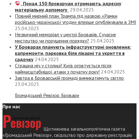
Понад 150 броварчан отримають адресну
матеріальну допомогу
29.04.2025
Повний мирний план Трампа під назвою «‎Рамки
російсько-української угоди» вперше опублікували в ЗМІ
25.04.2025
Незвичний меморіал у центрі Броварів. Сучасне
мистецтво чи порушення порядку?
25.04.2025
У Броварах планують інфраструктурні оновлення:
капремонти, парковка біля лікарні та укриття в
садочку
24.04.2025
Страшна ніч у столиці! Київ оговтується після
наймасштабнішої атаки з початку року!
24.04.2025
Завтра в Броварській громаді вимикатимуть світло
23.04.2025
Громадський Ревізор. Бровари
Про нас
Щотижнева загальнополітична газета
«Громадський Ревізор», свідоцтво про державну реєстрацію