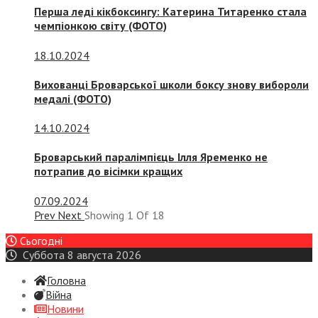
Перша леді кікбоксингу: Катерина Титаренко стала
чемпіонкою світу (ФОТО)
18.10.2024
Вихованці Броварської школи боксу знову вибороли
медалі (ФОТО)
14.10.2024
Броварський паралімпієць Ілля Яременко не
потрапив до вісімки кращих
07.09.2024
Prev
Next
Showing
1
Of
18
Сьогодні
Суббота 8 августа 2026
Головна
Війна
Новини