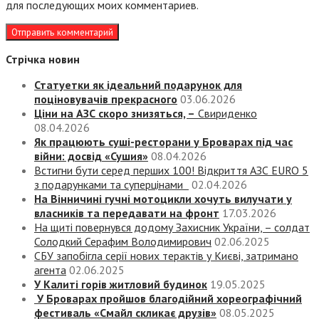
для последующих моих комментариев.
Стрічка новин
Статуетки як ідеальний подарунок для
поціновувачів прекрасного
03.06.2026
Ціни на АЗС скоро знизяться, –
Свириденко
08.04.2026
Як працюють суші-ресторани у Броварах під час
війни: досвід «Сушия»
08.04.2026
Встигни бути серед перших 100! Відкриття АЗС EURO 5
з подарунками та суперцінами
02.04.2026
На Вінничині гучні мотоцикли хочуть вилучати у
власників та передавати на фронт
17.03.2026
На щиті повернувся додому Захисник України, – солдат
Солодкий Серафим Володимирович
02.06.2025
СБУ запобігла серії нових терактів у Києві, затримано
агента
02.06.2025
У Калиті горів житловий будинок
19.05.2025
У Броварах пройшов благодійний хореографічний
фестиваль «Смайл скликає друзів»
08.05.2025