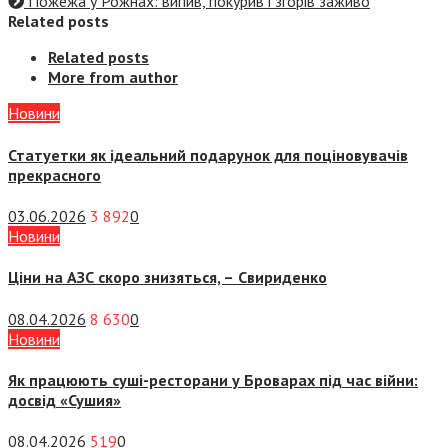
Пожежа у Рожнах: випив, покурив і згорів заживо
Related posts
Related posts
More from author
Новини
Статуетки як ідеальний подарунок для поціновувачів
прекрасного
03.06.2026
3 892
0
Новини
Ціни на АЗС скоро знизяться, –
Свириденко
08.04.2026
8 630
0
Новини
Як працюють суші-ресторани у Броварах під час війни:
досвід «Сушия»
08.04.2026
519
0