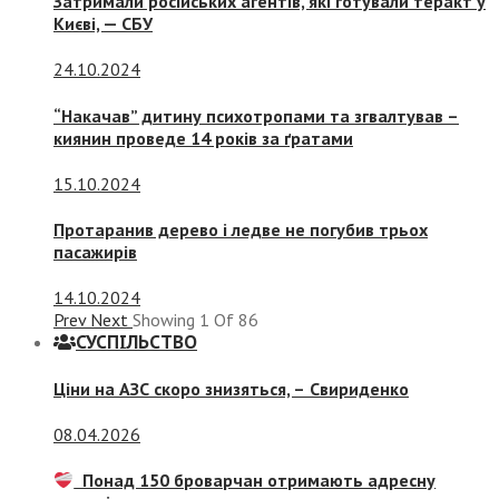
Затримали російських агентів, які готували теракт у
Києві, — СБУ
24.10.2024
“Накачав” дитину психотропами та згвалтував –
киянин проведе 14 років за ґратами
15.10.2024
Протаранив дерево і ледве не погубив трьох
пасажирів
14.10.2024
Prev
Next
Showing
1
Of
86
СУСПIЛЬСТВО
Ціни на АЗС скоро знизяться, –
Свириденко
08.04.2026
Понад 150 броварчан отримають адресну