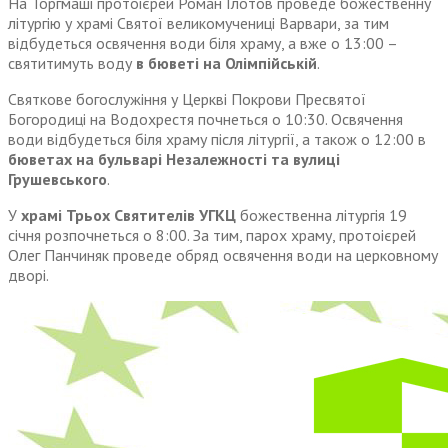
На Торгмаші протоієрей Роман Глотов проведе божественну
літургію у храмі Святої великомучениці Варвари, за тим
відбудеться освячення води біля храму, а вже о 13:00 –
святитимуть воду
в бюветі на Олімпійській
.
Святкове богослужіння у Церкві Покрови Пресвятої
Богородиці на Водохрестя почнеться о 10:30. Освячення
води відбудеться біля храму після літургії, а також о 12:00 в
бюветах на бульварі Незалежності та вулиці
Грушевського
.
У
храмі Трьох Святителів УГКЦ
божественна літургія 19
січня розпочнеться о 8:00. За тим, парох храму, протоієрей
Олег Панчиняк проведе обряд освячення води на церковному
дворі.