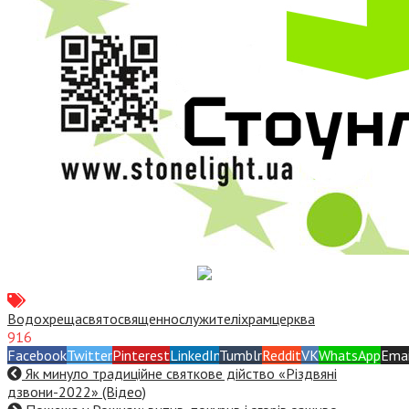
Водохреща
свято
священнослужителі
храм
церква
916
Facebook
Twitter
Pinterest
LinkedIn
Tumblr
Reddit
VK
WhatsApp
Emai
Як минуло традиційне святкове дійство «Різдвяні
дзвони-2022» (Відео)