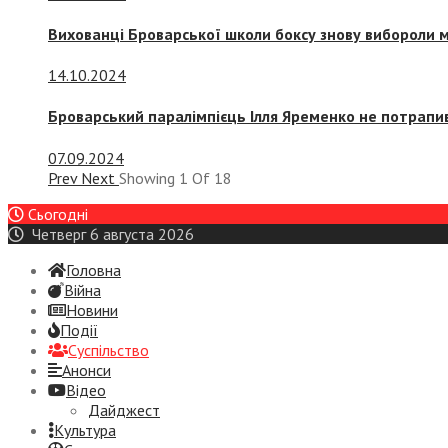
Вихованці Броварської школи боксу знову вибороли 
14.10.2024
Броварський паралімпієць Ілля Яременко не потрапив
07.09.2024
Prev
Next
Showing
1
Of
18
Сьогодні
Четверг 6 августа 2026
Головна
Війна
Новини
Події
Суспiльство
Анонси
Відео
Дайджест
Культура