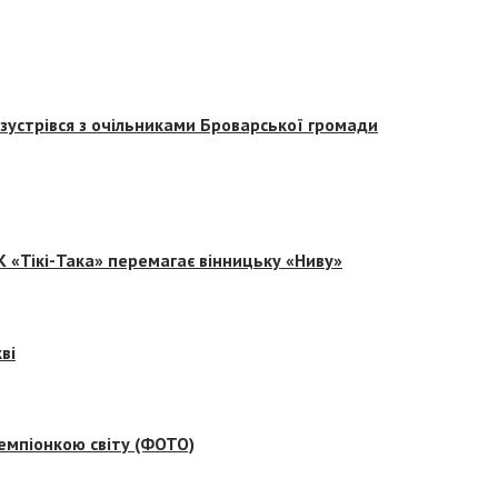
зустрівся з очільниками Броварської громади
 «Тікі-Така» перемагає вінницьку «Ниву»
ві
емпіонкою світу (ФОТО)