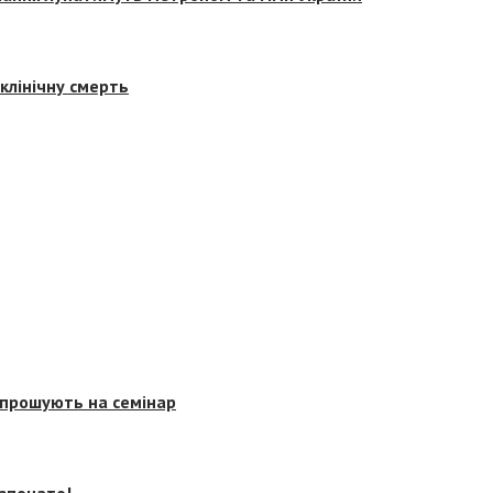
клінічну смерть
запрошують на семінар
озпочато!