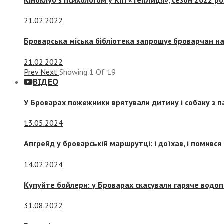
21.02.2022
Броварська міська бібліотека запрошує броварчан 
21.02.2022
Prev
Next
Showing
1
Of
19
ВІДЕО
У Броварах пожежники врятували дитину і собаку з 
13.05.2024
Апгрейд у броварській маршрутці: і доїхав, і помився
14.02.2024
Купуйте бойлери: у Броварах скасували гаряче водоп
31.08.2022