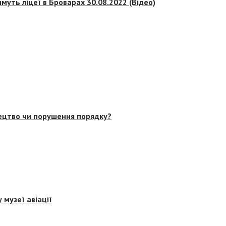
муть ліцеї в Броварах 30.08.2022 (Відео)
тецтво чи порушення порядку?
 музеї авіації