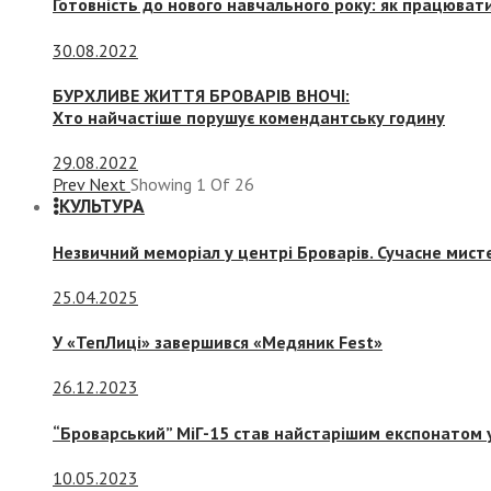
Готовність до нового навчального року: як працювати
30.08.2022
БУРХЛИВЕ ЖИТТЯ БРОВАРІВ ВНОЧІ:
Хто найчастіше порушує комендантську годину
29.08.2022
Prev
Next
Showing
1
Of
26
КУЛЬТУРА
Незвичний меморіал у центрі Броварів. Сучасне мис
25.04.2025
У «ТепЛиці» завершився «Медяник Fest»
26.12.2023
“Броварський” МіГ-15 став найстарішим експонатом у
10.05.2023