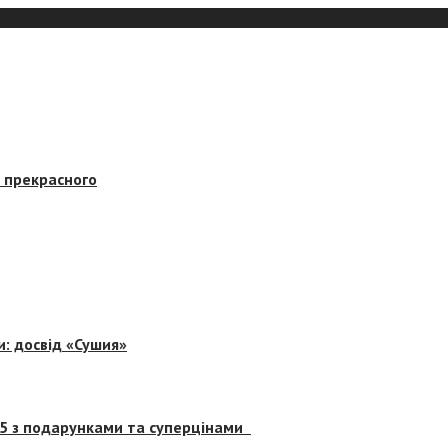
в прекрасного
и: досвід «Сушия»
 5 з подарунками та суперцінами