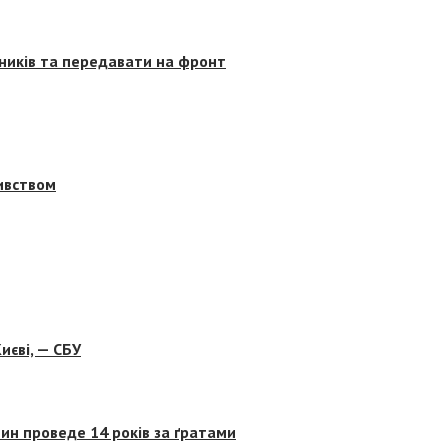
сників та передавати на фронт
бивством
иєві, — СБУ
ин проведе 14 років за ґратами