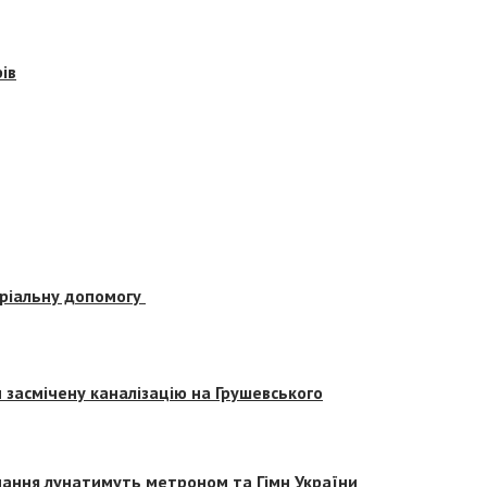
ів
еріальну допомогу
засмічену каналізацію на Грушевського
вчання лунатимуть метроном та Гімн України