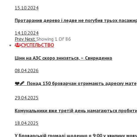
15.10.2024
Протаранив дерево і ледве не погубив трьох пасажир
14.10.2024
Prev
Next
Showing
1
Of
86
СУСПIЛЬСТВО
Ціни на АЗС скоро знизяться, –
Свириденко
08.04.2026
❤️‍🩹 Понад 150 броварчан отримають адресну мат
29.04.2025
Комунальники вже третій день намагаються пробити 
18.04.2025
У Броварській громаді щоденно о 9:00 у хвилину мо