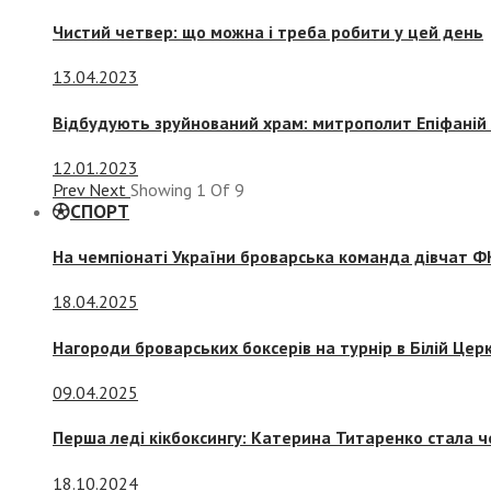
Чистий четвер: що можна і треба робити у цей день
13.04.2023
Відбудують зруйнований храм: митрополит Епіфаній 
12.01.2023
Prev
Next
Showing
1
Of
9
СПОРТ
На чемпіонаті України броварська команда дівчат ФК
18.04.2025
Нагороди броварських боксерів на турнір в Білій Церк
09.04.2025
Перша леді кікбоксингу: Катерина Титаренко стала ч
18.10.2024