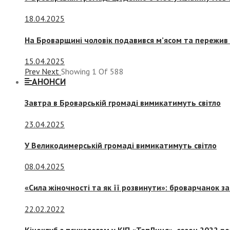
18.04.2025
На Броварщині чоловік подавився м’ясом та пережив 
15.04.2025
Prev
Next
Showing
1
Of
588
АНОНСИ
Завтра в Броварській громаді вимикатимуть світло
23.04.2025
У Великодимерській громаді вимикатимуть світло
08.04.2025
«Сила жіночності та як її розвинути»: броварчанок 
22.02.2022
Кіноклуб з психологом у КІП «ТепЛиця», сезон 2022 р