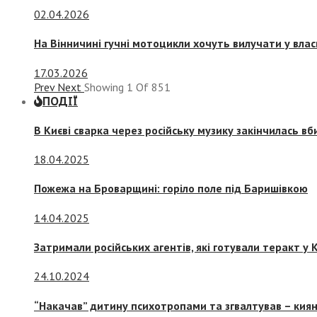
02.04.2026
На Вінничині гучні мотоцикли хочуть вилучати у вла
17.03.2026
Prev
Next
Showing
1
Of
851
ПОДІЇ
В Києві сварка через російську музику закінчилась в
18.04.2025
Пожежа на Броварщині: горіло поле під Баришівкою
14.04.2025
Затримали російських агентів, які готували теракт у К
24.10.2024
“Накачав” дитину психотропами та згвалтував – киян