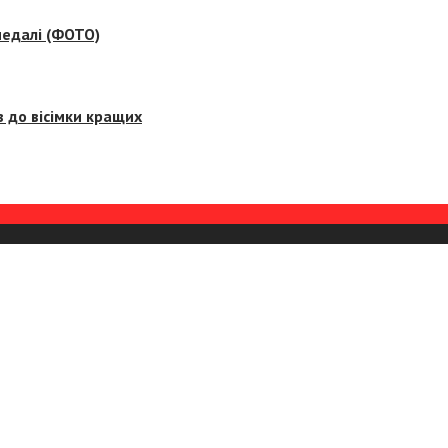
медалі (ФОТО)
 до вісімки кращих