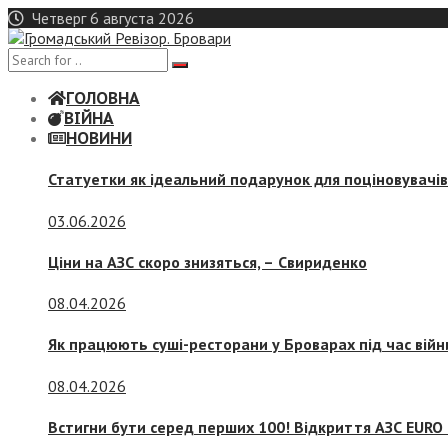
Skip
Четверг 6 августа 2026
to
content
ГОЛОВНА
ВІЙНА
НОВИНИ
Статуетки як ідеальний подарунок для поціновувачі
03.06.2026
Ціни на АЗС скоро знизяться, –
Свириденко
08.04.2026
Як працюють суші-ресторани у Броварах під час війн
08.04.2026
Встигни бути серед перших 100! Відкриття АЗС EURO