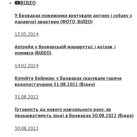
ВІДЕО
У Броварах пожежники врятували дитину і собаку з
палаючої квартири (ФОТО, ВІДЕО)
13.05.2024
Апгрейд у броварській маршрутці: і доїхав, і
помився (ВІДЕО)
14.02.2024
Купуйте бойлери: у Броварах скасували гаряче
водопостачання 31.08.2022 (Відео)
31.08.2022
Готовність до нового навчального року: як
працюватимуть ліцеї в Броварах 30.08.2022 (Відео)
30.08.2022