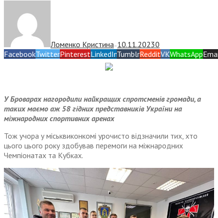
Ломенко Кристина
10.11.2023
0
—
Facebook
Twitter
Pinterest
LinkedIn
Tumblr
Reddit
VK
WhatsApp
Emai
У Броварах нагородили найкращих спротсменів громади, а
таких маємо аж 58 гідних представників України на
міжнародних спортивних аренах
Тож учора у міськвиконкомі урочисто відзначили тих, хто
цього цього року здобував перемоги на міжнародних
Чемпіонатах та Кубках.