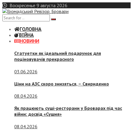
Skip
Воскресенье 9 августа 2026
to
content
ГОЛОВНА
ВІЙНА
НОВИНИ
Статуетки як ідеальний подарунок для
поціновувачів прекрасного
03.06.2026
Ціни на АЗС скоро знизяться, –
Свириденко
08.04.2026
Як працюють суші-ресторани у Броварах під час
війни: досвід «Сушия»
08.04.2026