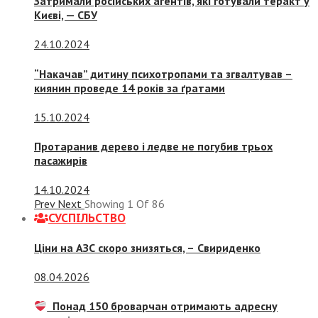
Затримали російських агентів, які готували теракт у
Києві, — СБУ
24.10.2024
“Накачав” дитину психотропами та згвалтував –
киянин проведе 14 років за ґратами
15.10.2024
Протаранив дерево і ледве не погубив трьох
пасажирів
14.10.2024
Prev
Next
Showing
1
Of
86
СУСПIЛЬСТВО
Ціни на АЗС скоро знизяться, –
Свириденко
08.04.2026
Понад 150 броварчан отримають адресну