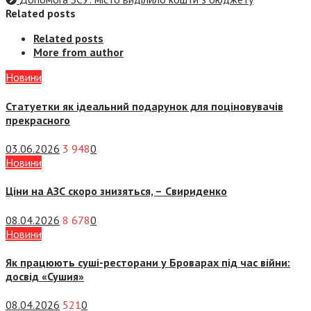
Related posts
Related posts
More from author
Новини
Статуетки як ідеальний подарунок для поціновувачів
прекрасного
03.06.2026
3 948
0
Новини
Ціни на АЗС скоро знизяться, –
Свириденко
08.04.2026
8 678
0
Новини
Як працюють суші-ресторани у Броварах під час війни:
досвід «Сушия»
08.04.2026
521
0