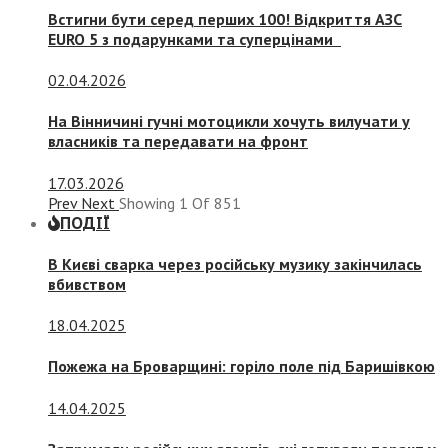
Встигни бути серед перших 100! Відкриття АЗС
EURO 5 з подарунками та суперцінами
02.04.2026
На Вінничині гучні мотоцикли хочуть вилучати у
власників та передавати на фронт
17.03.2026
Prev
Next
Showing
1
Of
851
ПОДІЇ
В Києві сварка через російську музику закінчилась
вбивством
18.04.2025
Пожежа на Броварщині: горіло поле під Баришівкою
14.04.2025