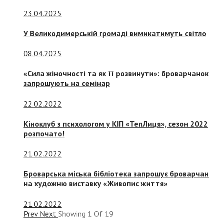
23.04.2025
У Великодимерській громаді вимикатимуть світло
08.04.2025
«Сила жіночності та як її розвинути»: броварчанок
запрошують на семінар
22.02.2022
Кіноклуб з психологом у КІП «ТепЛиця», сезон 2022
розпочато!
21.02.2022
Броварська міська бібліотека запрошує броварчан
на художню виставку «Живопис життя»
21.02.2022
Prev
Next
Showing
1
Of
19