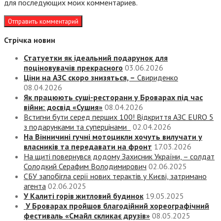
для последующих моих комментариев.
Стрічка новин
Статуетки як ідеальний подарунок для
поціновувачів прекрасного
03.06.2026
Ціни на АЗС скоро знизяться, –
Свириденко
08.04.2026
Як працюють суші-ресторани у Броварах під час
війни: досвід «Сушия»
08.04.2026
Встигни бути серед перших 100! Відкриття АЗС EURO 5
з подарунками та суперцінами
02.04.2026
На Вінничині гучні мотоцикли хочуть вилучати у
власників та передавати на фронт
17.03.2026
На щиті повернувся додому Захисник України, – солдат
Солодкий Серафим Володимирович
02.06.2025
СБУ запобігла серії нових терактів у Києві, затримано
агента
02.06.2025
У Калиті горів житловий будинок
19.05.2025
У Броварах пройшов благодійний хореографічний
фестиваль «Смайл скликає друзів»
08.05.2025