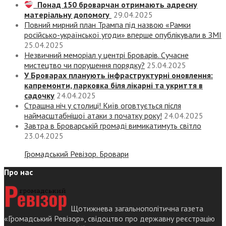
Понад 150 броварчан отримають адресну
матеріальну допомогу
29.04.2025
Повний мирний план Трампа під назвою «‎Рамки
російсько-української угоди» вперше опублікували в ЗМІ
25.04.2025
Незвичний меморіал у центрі Броварів. Сучасне
мистецтво чи порушення порядку?
25.04.2025
У Броварах планують інфраструктурні оновлення:
капремонти, парковка біля лікарні та укриття в
садочку
24.04.2025
Страшна ніч у столиці! Київ оговтується після
наймасштабнішої атаки з початку року!
24.04.2025
Завтра в Броварській громаді вимикатимуть світло
23.04.2025
Громадський Ревізор. Бровари
Про нас
Щотижнева загальнополітична газета
«Громадський Ревізор», свідоцтво про державну реєстрацію