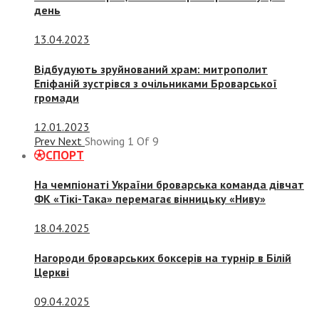
день
13.04.2023
Відбудують зруйнований храм: митрополит
Епіфаній зустрівся з очільниками Броварської
громади
12.01.2023
Prev
Next
Showing
1
Of
9
СПОРТ
На чемпіонаті України броварська команда дівчат
ФК «Тікі-Така» перемагає вінницьку «Ниву»
18.04.2025
Нагороди броварських боксерів на турнір в Білій
Церкві
09.04.2025