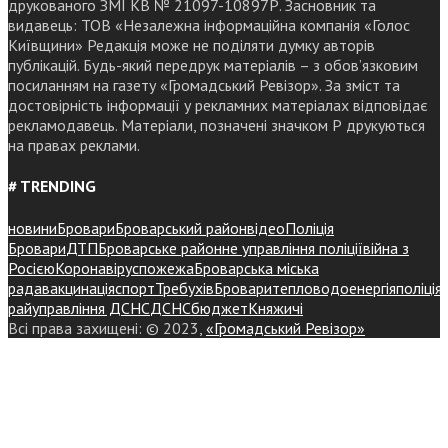
друкованого ЗМІ КВ № 21097-10897Р. Засновник та
видавець: ТОВ «Незалежна інформаційна компанія «Голос
Київщини» Редакція може не поділяти думку авторів
публікацій. Будь-який передрук матеріалів – з обов’язковим
посиланням на газету «Громадський Ревізор». За зміст та
достовірність інформації у рекламних матеріалах відповідає
рекламодавець. Матеріали, позначені значком Р друкуються
на правах реклами.
# TRENDING
новини
Бровари
Броварський район
відео
Поліція
Бровари
ДТП
Броварське районне управління поліції
війна з
Росією
Коронавірус
пожежа
Броварська міська
рада
вакцинація
спорт
Требухів
Броваритепловодоенергія
поліція
райуправління ДСНС
ДСНС
бюджет
Княжичі
Всі права захищені: © 2023,
«Громадський Ревізор»