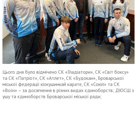
Цього дня було відмічено СК «Гладіатори», СК «Світ боксу»
та СК «Патріот», СК «Атлет», СК «Будокан», Броварської
міської федерації кіокушинкай карате, СК «Сокіл» та СК
«Воїн» – за досягнення в різних видах єдиноборств; ДЮСШ з
ушу та єдиноборств Броварської міської ради;