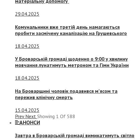
матеріальну допомогу
29.04.2025
Комунальники вже третій день намагаються
пробити засмічену каналізацію на Грушевського
18.04.2025
У Броварській громаді щоденно о 9:00 у хвилину
мовчання лунатимуть метроном та Гімн України
18.04.2025
На Броварщині чоловік подавився м’ясом та
пережив клінічну смерть
15.04.2025
Prev
Next
Showing
1
Of
588
АНОНСИ
Завтра в Броварській громаді вимикатимуть світло