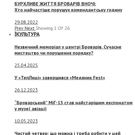
БУРХЛИВЕ ЖИТТЯ БРОВАРІВ ВНОЧІ:
Хто найчастіше порушує комендантську годину
29.08.2022
Prev
Next
Showing
1
Of
26
КУЛЬТУРА
Незвичний меморіал у центрі Броварів. Сучасне
мистецтво чи порушення порядку?
25.04.2025
У «ТепЛиці» завершився «Медяник Fest»
26.12.2023
“Броварський” МіГ-15 став найстарішим експонатом
у музеї авіації
10.05.2023
Чистий четвер: що можна і треба робити у цей