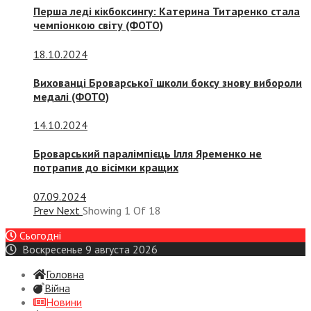
Перша леді кікбоксингу: Катерина Титаренко стала
чемпіонкою світу (ФОТО)
18.10.2024
Вихованці Броварської школи боксу знову вибороли
медалі (ФОТО)
14.10.2024
Броварський паралімпієць Ілля Яременко не
потрапив до вісімки кращих
07.09.2024
Prev
Next
Showing
1
Of
18
Сьогодні
Воскресенье 9 августа 2026
Головна
Війна
Новини