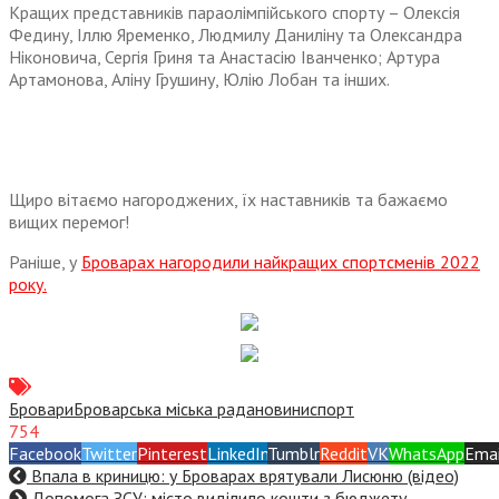
Кращих представників параолімпійського спорту – Олексія
Федину, Іллю Яременко, Людмилу Даниліну та Олександра
Ніконовича, Сергія Гриня та Анастасію Іванченко; Артура
Артамонова, Аліну Грушину, Юлію Лобан та інших.
Щиро вітаємо нагороджених, їх наставників та бажаємо
вищих перемог!
Раніше, у
Броварах нагородили найкращих спортсменів 2022
року.
Бровари
Броварська міська рада
новини
спорт
754
Facebook
Twitter
Pinterest
LinkedIn
Tumblr
Reddit
VK
WhatsApp
Emai
Впала в криницю: у Броварах врятували Лисюню (відео)
Допомога ЗСУ: місто виділило кошти з бюджету