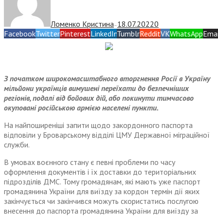
Ломенко Кристина
18.07.2022
0
—
Facebook
Twitter
Pinterest
LinkedIn
Tumblr
Reddit
VK
WhatsApp
Emai
З початком широкомасштабного вторгнення Росії в Україну
мільйони українців вимушені переїхати до безпечніших
регіонів, подалі від бойових дій, або покинути тимчасово
окуповані російською армією населені пункти.
На найпоширеніші запити щодо закордонного паспорта
відповіли у Броварському відділі ЦМУ Державної міграційної
служби.
В умовах воєнного стану є певні проблеми по часу
оформлення документів і їх доставки до територіальних
підрозділів ДМС. Тому громадянам, які мають уже паспорт
громадянина України для виїзду за кордон термін дії яких
закінчується чи закінчився можуть скористатись послугою
внесення до паспорта громадянина України для виїзду за