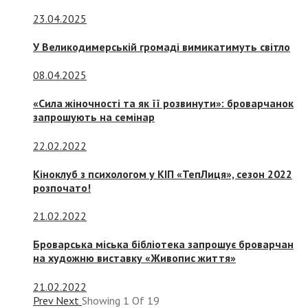
23.04.2025
У Великодимерській громаді вимикатимуть світло
08.04.2025
«Сила жіночності та як її розвинути»: броварчанок
запрошують на семінар
22.02.2022
Кіноклуб з психологом у КІП «ТепЛиця», сезон 2022
розпочато!
21.02.2022
Броварська міська бібліотека запрошує броварчан
на художню виставку «Живопис життя»
21.02.2022
Prev
Next
Showing
1
Of
19