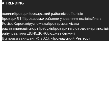
# TRENDING
новини
Бровари
Броварський район
відео
Поліція
Бровари
ДТП
Броварське районне управління поліції
війна з
Росією
Коронавірус
пожежа
Броварська міська
рада
вакцинація
спорт
Требухів
Броваритепловодоенергія
поліція
райуправління ДСНС
ДСНС
бюджет
Княжичі
Всі права захищені: © 2023,
«Громадський Ревізор»