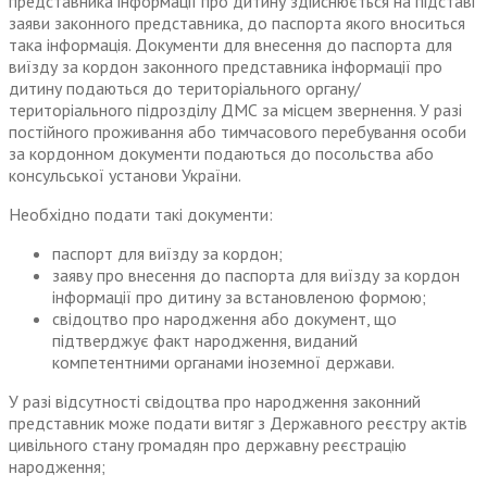
представника інформації про дитину здійснюється на підставі
заяви законного представника, до паспорта якого вноситься
така інформація. Документи для внесення до паспорта для
виїзду за кордон законного представника інформації про
дитину подаються до територіального органу/
територіального підрозділу ДМС за місцем звернення. У разі
постійного проживання або тимчасового перебування особи
за кордонном документи подаються до посольства або
консульської установи України.
Необхідно подати такі документи:
паспорт для виїзду за кордон;
заяву про внесення до паспорта для виїзду за кордон
інформації про дитину за встановленою формою;
свідоцтво про народження або документ, що
підтверджує факт народження, виданий
компетентними органами іноземної держави.
У разі відсутності свідоцтва про народження законний
представник може подати витяг з Державного реєстру актів
цивільного стану громадян про державну реєстрацію
народження;