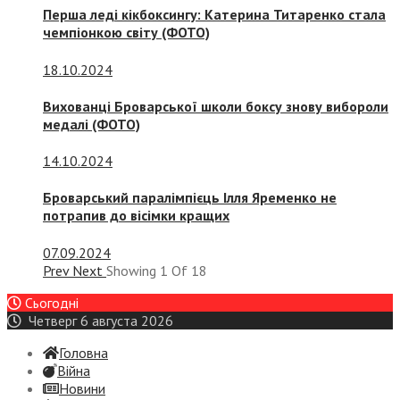
Перша леді кікбоксингу: Катерина Титаренко стала
чемпіонкою світу (ФОТО)
18.10.2024
Вихованці Броварської школи боксу знову вибороли
медалі (ФОТО)
14.10.2024
Броварський паралімпієць Ілля Яременко не
потрапив до вісімки кращих
07.09.2024
Prev
Next
Showing
1
Of
18
Сьогодні
Четверг 6 августа 2026
Головна
Війна
Новини