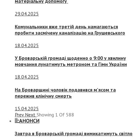
матеріальну допомогу
29.04.2025
Комунальники вже третій день намагаються
пробити засмічену каналізацію на Грушевського
18.04.2025
У Броварській громаді щоденно о 9:00 у хвилину
мовчання лунатимуть метроном та Гімн України
18.04.2025
На Броварщині чоловік подавився м’ясом та
пережив клінічну смерть
15.04.2025
Prev
Next
Showing
1
Of
588
АНОНСИ
Завтра в Броварській громаді вимикатимуть світло