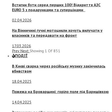
Встигни бути серед перших 100! Відкриття АЗС
EURO 5 з подарунками та суперцінами
02.04.2026
На Вінничині гучні мотоцикли хочуть вилучати у
власників та передавати на фронт
17.03.2026
Prev
Next
Showing
1
Of
851
ПОДІЇ
В Києві сварка через російську музику закінчилась
вбивством
18.04.2025
Пожежа на Броварщині: горіло поле під Баришівкою
14.04.2025