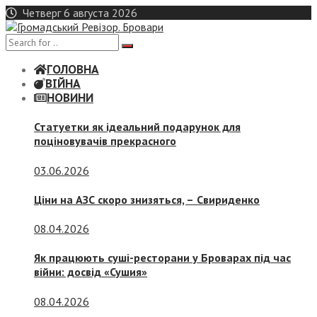
Skip
Четверг 6 августа 2026
to
content
ГОЛОВНА
ВІЙНА
НОВИНИ
Статуетки як ідеальний подарунок для
поціновувачів прекрасного
03.06.2026
Ціни на АЗС скоро знизяться, –
Свириденко
08.04.2026
Як працюють суші-ресторани у Броварах під час
війни: досвід «Сушия»
08.04.2026