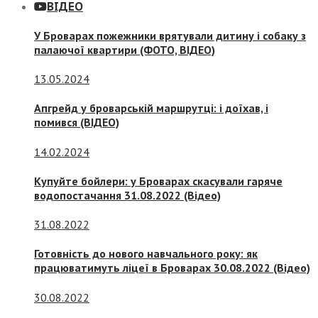
ВІДЕО
У Броварах пожежники врятували дитину і собаку з
палаючої квартири (ФОТО, ВІДЕО)
13.05.2024
Апгрейд у броварській маршрутці: і доїхав, і
помився (ВІДЕО)
14.02.2024
Купуйте бойлери: у Броварах скасували гаряче
водопостачання 31.08.2022 (Відео)
31.08.2022
Готовність до нового навчального року: як
працюватимуть ліцеї в Броварах 30.08.2022 (Відео)
30.08.2022