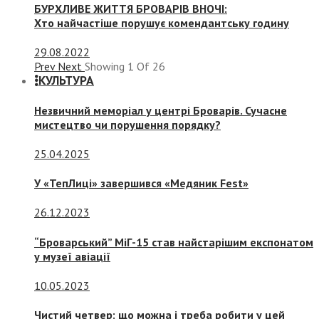
БУРХЛИВЕ ЖИТТЯ БРОВАРІВ ВНОЧІ:
Хто найчастіше порушує комендантську годину
29.08.2022
Prev
Next
Showing
1
Of
26
КУЛЬТУРА
Незвичний меморіал у центрі Броварів. Сучасне
мистецтво чи порушення порядку?
25.04.2025
У «ТепЛиці» завершився «Медяник Fest»
26.12.2023
“Броварський” МіГ-15 став найстарішим експонатом
у музеї авіації
10.05.2023
Чистий четвер: що можна і треба робити у цей