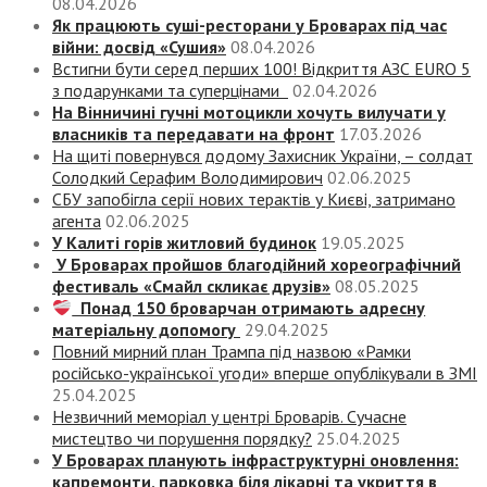
08.04.2026
Як працюють суші-ресторани у Броварах під час
війни: досвід «Сушия»
08.04.2026
Встигни бути серед перших 100! Відкриття АЗС EURO 5
з подарунками та суперцінами
02.04.2026
На Вінничині гучні мотоцикли хочуть вилучати у
власників та передавати на фронт
17.03.2026
На щиті повернувся додому Захисник України, – солдат
Солодкий Серафим Володимирович
02.06.2025
СБУ запобігла серії нових терактів у Києві, затримано
агента
02.06.2025
У Калиті горів житловий будинок
19.05.2025
У Броварах пройшов благодійний хореографічний
фестиваль «Смайл скликає друзів»
08.05.2025
Понад 150 броварчан отримають адресну
матеріальну допомогу
29.04.2025
Повний мирний план Трампа під назвою «‎Рамки
російсько-української угоди» вперше опублікували в ЗМІ
25.04.2025
Незвичний меморіал у центрі Броварів. Сучасне
мистецтво чи порушення порядку?
25.04.2025
У Броварах планують інфраструктурні оновлення:
капремонти, парковка біля лікарні та укриття в