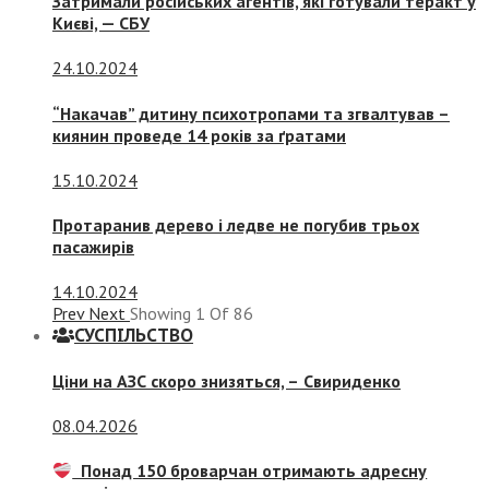
Затримали російських агентів, які готували теракт у
Києві, — СБУ
24.10.2024
“Накачав” дитину психотропами та згвалтував –
киянин проведе 14 років за ґратами
15.10.2024
Протаранив дерево і ледве не погубив трьох
пасажирів
14.10.2024
Prev
Next
Showing
1
Of
86
СУСПIЛЬСТВО
Ціни на АЗС скоро знизяться, –
Свириденко
08.04.2026
Понад 150 броварчан отримають адресну