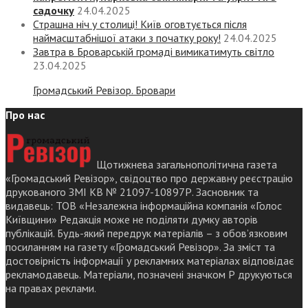
садочку
24.04.2025
Страшна ніч у столиці! Київ оговтується після
наймасштабнішої атаки з початку року!
24.04.2025
Завтра в Броварській громаді вимикатимуть світло
23.04.2025
Громадський Ревізор. Бровари
Про нас
Щотижнева загальнополітична газета
«Громадський Ревізор», свідоцтво про державну реєстрацію
друкованого ЗМІ КВ № 21097-10897Р. Засновник та
видавець: ТОВ «Незалежна інформаційна компанія «Голос
Київщини» Редакція може не поділяти думку авторів
публікацій. Будь-який передрук матеріалів – з обов’язковим
посиланням на газету «Громадський Ревізор». За зміст та
достовірність інформації у рекламних матеріалах відповідає
рекламодавець. Матеріали, позначені значком Р друкуються
на правах реклами.