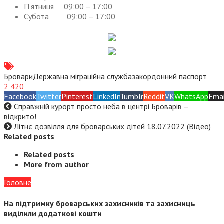
П’ятниця 09:00 – 17:00
Субота 09:00 – 17:00
Бровари
Державна міграційна служба
закордонний паспорт
2 420
Facebook
Twitter
Pinterest
LinkedIn
Tumblr
Reddit
VK
WhatsApp
Emai
Справжній курорт просто неба в центрі Броварів –
відкрито!
Літнє дозвілля для броварських дітей 18.07.2022 (Відео)
Related posts
Related posts
More from author
Головне
На підтримку броварських захисників та захисниць
виділили додаткові кошти