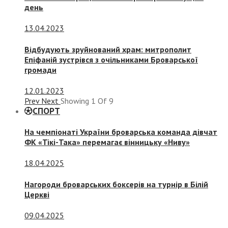
день
13.04.2023
Відбудують зруйнований храм: митрополит
Епіфаній зустрівся з очільниками Броварської
громади
12.01.2023
Prev
Next
Showing
1
Of
9
СПОРТ
На чемпіонаті України броварська команда дівчат
ФК «Тікі-Така» перемагає вінницьку «Ниву»
18.04.2025
Нагороди броварських боксерів на турнір в Білій
Церкві
09.04.2025