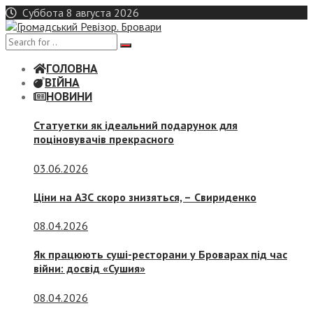
Skip
Суббота 8 августа 2026
to
content
ГОЛОВНА
ВІЙНА
НОВИНИ
Статуетки як ідеальний подарунок для
поціновувачів прекрасного
03.06.2026
Ціни на АЗС скоро знизяться, –
Свириденко
08.04.2026
Як працюють суші-ресторани у Броварах під час
війни: досвід «Сушия»
08.04.2026