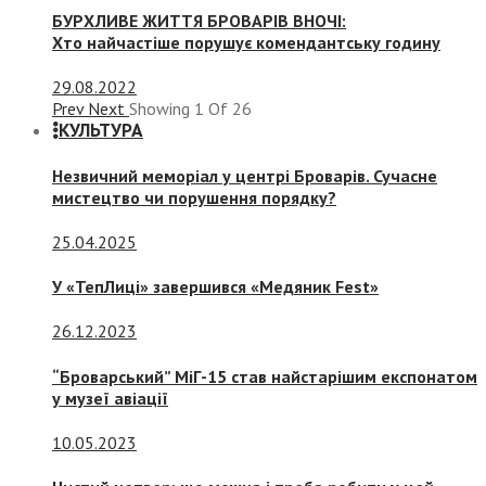
БУРХЛИВЕ ЖИТТЯ БРОВАРІВ ВНОЧІ:
Хто найчастіше порушує комендантську годину
29.08.2022
Prev
Next
Showing
1
Of
26
КУЛЬТУРА
Незвичний меморіал у центрі Броварів. Сучасне
мистецтво чи порушення порядку?
25.04.2025
У «ТепЛиці» завершився «Медяник Fest»
26.12.2023
“Броварський” МіГ-15 став найстарішим експонатом
у музеї авіації
10.05.2023