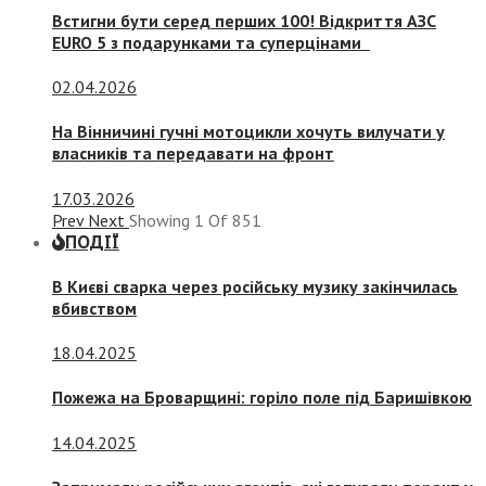
Встигни бути серед перших 100! Відкриття АЗС
EURO 5 з подарунками та суперцінами
02.04.2026
На Вінничині гучні мотоцикли хочуть вилучати у
власників та передавати на фронт
17.03.2026
Prev
Next
Showing
1
Of
851
ПОДІЇ
В Києві сварка через російську музику закінчилась
вбивством
18.04.2025
Пожежа на Броварщині: горіло поле під Баришівкою
14.04.2025