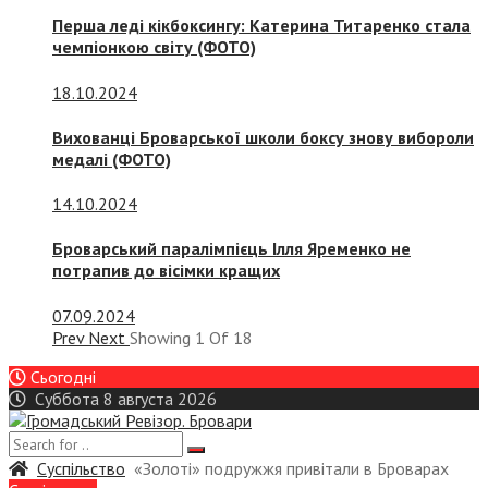
Перша леді кікбоксингу: Катерина Титаренко стала
чемпіонкою світу (ФОТО)
18.10.2024
Вихованці Броварської школи боксу знову вибороли
медалі (ФОТО)
14.10.2024
Броварський паралімпієць Ілля Яременко не
потрапив до вісімки кращих
07.09.2024
Prev
Next
Showing
1
Of
18
Сьогодні
Суббота 8 августа 2026
Суспiльство
«Золоті» подружжя привітали в Броварах