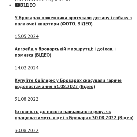
ВІДЕО
У Броварах пожежники врятували дитину і собаку з
палаючої квартири (ФОТО, ВІДЕО)
13.05.2024
Апгрейд у броварській маршрутці: і доїхав, і
помився (ВІДЕО)
14.02.2024
Купуйте бойлери: у Броварах скасували гаряче
водопостачання 31.08.2022 (Відео)
31.08.2022
Готовність до нового навчального року: як
працюватимуть ліцеї в Броварах 30.08.2022 (Відео)
30.08.2022