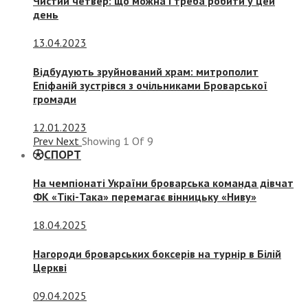
Чистий четвер: що можна і треба робити у цей
день
13.04.2023
Відбудують зруйнований храм: митрополит
Епіфаній зустрівся з очільниками Броварської
громади
12.01.2023
Prev
Next
Showing
1
Of
9
СПОРТ
На чемпіонаті України броварська команда дівчат
ФК «Тікі-Така» перемагає вінницьку «Ниву»
18.04.2025
Нагороди броварських боксерів на турнір в Білій
Церкві
09.04.2025