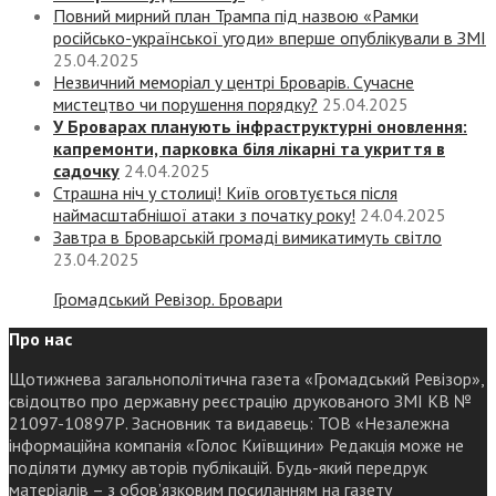
Повний мирний план Трампа під назвою «‎Рамки
російсько-української угоди» вперше опублікували в ЗМІ
25.04.2025
Незвичний меморіал у центрі Броварів. Сучасне
мистецтво чи порушення порядку?
25.04.2025
У Броварах планують інфраструктурні оновлення:
капремонти, парковка біля лікарні та укриття в
садочку
24.04.2025
Страшна ніч у столиці! Київ оговтується після
наймасштабнішої атаки з початку року!
24.04.2025
Завтра в Броварській громаді вимикатимуть світло
23.04.2025
Громадський Ревізор. Бровари
Про нас
Щотижнева загальнополітична газета «Громадський Ревізор»,
свідоцтво про державну реєстрацію друкованого ЗМІ КВ №
21097-10897Р. Засновник та видавець: ТОВ «Незалежна
інформаційна компанія «Голос Київщини» Редакція може не
поділяти думку авторів публікацій. Будь-який передрук
матеріалів – з обов’язковим посиланням на газету