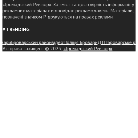
«Громадський Ревізор». За зміст та достовірність інформації у
рекламних матеріалах відповідає рекламодавець. Матеріали,
позначені значком Р друкуються на правах реклами.
# TRENDING
ри
Броварський район
відео
Поліція Бровари
ДТП
Броварське район
Всі права захищені: © 2023,
«Громадський Ревізор»