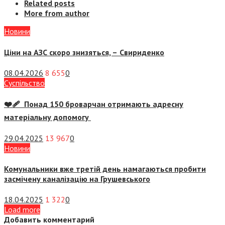
Related posts
More from author
Новини
Ціни на АЗС скоро знизяться, –
Свириденко
08.04.2026
8 655
0
Суспiльство
❤️‍🩹 Понад 150 броварчан отримають адресну
матеріальну допомогу
29.04.2025
13 967
0
Новини
Комунальники вже третій день намагаються пробити
засмічену каналізацію на Грушевського
18.04.2025
1 322
0
Load more
Добавить комментарий