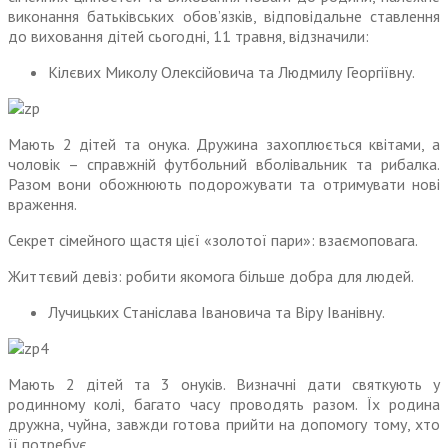
виконання батьківських обов’язків, відповідальне ставлення
до виховання дітей сьогодні, 11 травня, відзначили:
Кілєвих Миколу Олексійовича та Людмилу Георгіївну.
Мають 2 дітей та онука. Дружина захоплюється квітами, а
чоловік – справжній футбольний вболівальник та рибалка.
Разом вони обожнюють подорожувати та отримувати нові
враження.
Секрет сімейного щастя цієї «золотої пари»: взаємоповага.
Життєвий девіз: робити якомога більше добра для людей.
Лучицьких Станіслава Івановича та Віру Іванівну.
Мають 2 дітей та 3 онуків. Визначні дати святкують у
родинному колі, багато часу проводять разом. Їх родина
дружна, чуйна, завжди готова прийти на допомогу тому, хто
її потребує.