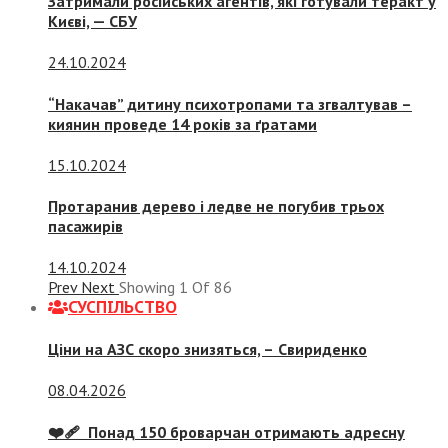
Затримали російських агентів, які готували теракт у
Києві, — СБУ
24.10.2024
“Накачав” дитину психотропами та згвалтував –
киянин проведе 14 років за ґратами
15.10.2024
Протаранив дерево і ледве не погубив трьох
пасажирів
14.10.2024
Prev
Next
Showing
1
Of
86
СУСПIЛЬСТВО
Ціни на АЗС скоро знизяться, –
Свириденко
08.04.2026
❤️‍🩹 Понад 150 броварчан отримають адресну