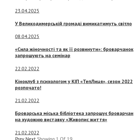
23.04.2025
У Великодимерській громаді вимикатимуть світло
08.04.2025
«Сила жіночності та як її розвинути»: броварчанок
запрошують на семінар
22.02.2022
Кіноклуб з психологом у КІП «ТепЛиця», сезон 2022
розпочато!
21.02.2022
Броварська міська бібліотека запрошує броварчан
на художню виставку «Живопис життя»
21.02.2022
Prev
Next
Showing
1
Of
19