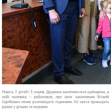
Мають 2 дітей і 3 онуків. Дружина захоплюється кулінарією, а
хобі чоловіка – риболовля, про своє захоплення Віталій
Сергійович може розповідати годинами. Усі свята проводять
разом з дітьми та онуками.