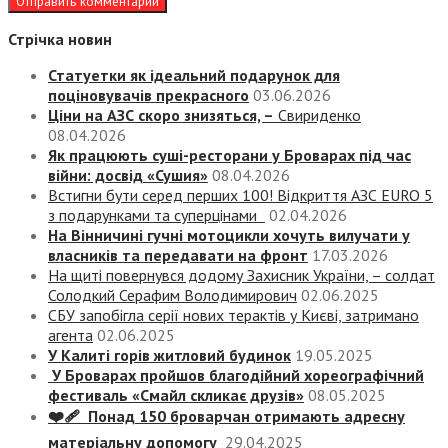
Стрічка новин
Статуетки як ідеальний подарунок для
поціновувачів прекрасного
03.06.2026
Ціни на АЗС скоро знизяться, –
Свириденко
08.04.2026
Як працюють суші-ресторани у Броварах під час
війни: досвід «Сушия»
08.04.2026
Встигни бути серед перших 100! Відкриття АЗС EURO 5
з подарунками та суперцінами
02.04.2026
На Вінничині гучні мотоцикли хочуть вилучати у
власників та передавати на фронт
17.03.2026
На щиті повернувся додому Захисник України, – солдат
Солодкий Серафим Володимирович
02.06.2025
СБУ запобігла серії нових терактів у Києві, затримано
агента
02.06.2025
У Калиті горів житловий будинок
19.05.2025
У Броварах пройшов благодійний хореографічний
фестиваль «Смайл скликає друзів»
08.05.2025
❤️‍🩹 Понад 150 броварчан отримають адресну
матеріальну допомогу
29.04.2025