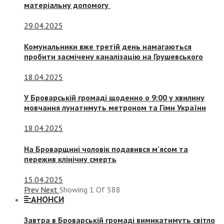
матеріальну допомогу
29.04.2025
Комунальники вже третій день намагаються
пробити засмічену каналізацію на Грушевського
18.04.2025
У Броварській громаді щоденно о 9:00 у хвилину
мовчання лунатимуть метроном та Гімн України
18.04.2025
На Броварщині чоловік подавився м’ясом та
пережив клінічну смерть
15.04.2025
Prev
Next
Showing
1
Of
588
АНОНСИ
Завтра в Броварській громаді вимикатимуть світло