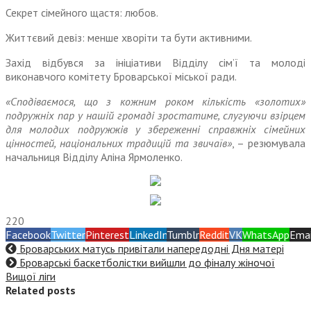
Секрет сімейного щастя: любов.
Життєвий девіз: менше хворіти та бути активними.
Захід відбувся за ініціативи Відділу сім’ї та молоді
виконавчого комітету Броварської міської ради.
«Сподіваємося, що з кожним роком кількість «золотих»
подружніх пар у нашій громаді зростатиме, слугуючи взірцем
для молодих подружжів у збереженні справжніх сімейних
цінностей, національних традицій та звичаїв»
, – резюмувала
начальниця Відділу Аліна Ярмоленко.
220
Facebook
Twitter
Pinterest
LinkedIn
Tumblr
Reddit
VK
WhatsApp
Emai
Броварських матусь привітали напередодні Дня матері
Броварські баскетболістки вийшли до фіналу жіночої
Вищої ліги
Related posts