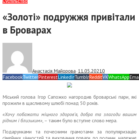
Суспiльство
«Золоті» подружжя привітали
в Броварах
Анастасія Майорова
11.05.2021
0
—
Facebook
Twitter
Pinterest
LinkedIn
Tumblr
Reddit
VK
WhatsApp
Emai
Міський голова Ігор Сапожко нагородив броварські пари, які
прожили в щасливому шлюбі понад 50 років.
«Хочу побажати міцного здоров’я, добра та злагоди вашим
рідним і близьким»
, – таким було вступне слово мера.
Подарунками та почесними грамотами за популяризацію
сімейних цінностей та виховання поваги до родини, належне