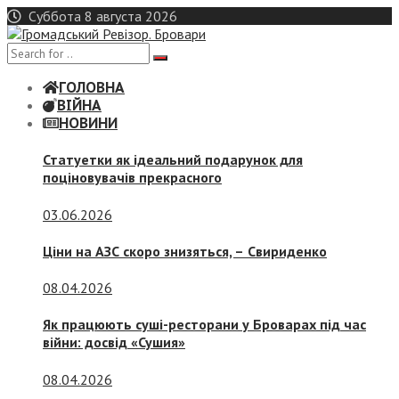
Skip
Суббота 8 августа 2026
to
content
ГОЛОВНА
ВІЙНА
НОВИНИ
Статуетки як ідеальний подарунок для
поціновувачів прекрасного
03.06.2026
Ціни на АЗС скоро знизяться, –
Свириденко
08.04.2026
Як працюють суші-ресторани у Броварах під час
війни: досвід «Сушия»
08.04.2026