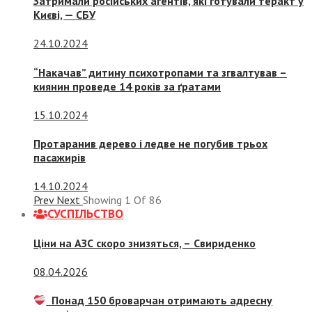
Затримали російських агентів, які готували теракт у
Києві, — СБУ
24.10.2024
“Накачав” дитину психотропами та згвалтував –
киянин проведе 14 років за ґратами
15.10.2024
Протаранив дерево і ледве не погубив трьох
пасажирів
14.10.2024
Prev
Next
Showing
1
Of
86
СУСПIЛЬСТВО
Ціни на АЗС скоро знизяться, –
Свириденко
08.04.2026
Понад 150 броварчан отримають адресну