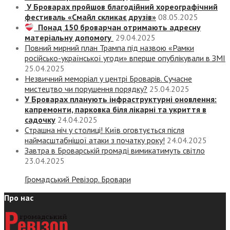
У Броварах пройшов благодійний хореографічний
фестиваль «Смайл скликає друзів»
08.05.2025
Понад 150 броварчан отримають адресну
матеріальну допомогу
29.04.2025
Повний мирний план Трампа під назвою «‎Рамки
російсько-української угоди» вперше опублікували в ЗМІ
25.04.2025
Незвичний меморіал у центрі Броварів. Сучасне
мистецтво чи порушення порядку?
25.04.2025
У Броварах планують інфраструктурні оновлення:
капремонти, парковка біля лікарні та укриття в
садочку
24.04.2025
Страшна ніч у столиці! Київ оговтується після
наймасштабнішої атаки з початку року!
24.04.2025
Завтра в Броварській громаді вимикатимуть світло
23.04.2025
Громадський Ревізор. Бровари
Про нас