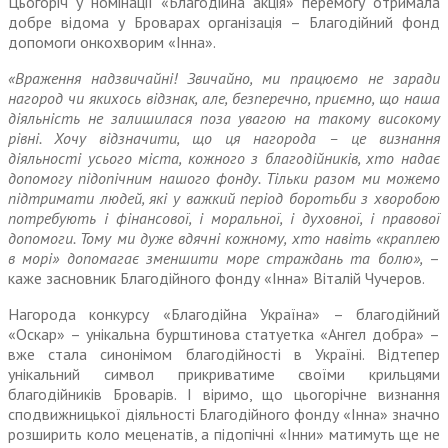
Цьогоріч у номінації «Благодійна акція» перемогу отримала
добре відома у Броварах організація – Благодійний фонд
допомоги онкохворим «Інна».
«Враження надзвичайні! Звичайно, ми працюємо не заради
нагород чи якихось відзнак, але, безперечно, приємно, що наша
діяльність не залишилася поза увагою на такому високому
рівні. Хочу відзначити, що ця нагорода – це визнання
діяльності усього міста, кожного з благодійників, хто надає
допомогу підопічним нашого фонду. Тільки разом ми можемо
підтримати людей, які у важкий період боротьби з хворобою
потребують і фінансової, і моральної, і духовної, і правової
допомоги. Тому ми дуже вдячні кожному, хто навіть «краплею
в морі» допомагає зменшити море страждань та болю»,
–
каже засновник Благодійного фонду «Інна» Віталій Чучеров.
Нагорода конкурсу «Благодійна Україна» – благодійний
«Оскар» – унікальна бурштинова статуетка «Ангел добра» –
вже стала синонімом благодійності в Україні. Відтепер
унікальний символ прикриватиме своїми крильцями
благодійників Броварів. І віримо, що цьогорічне визнання
сподвижницької діяльності Благодійного фонду «Інна» значно
розширить коло меценатів, а підопічні «Інни» матимуть ще не