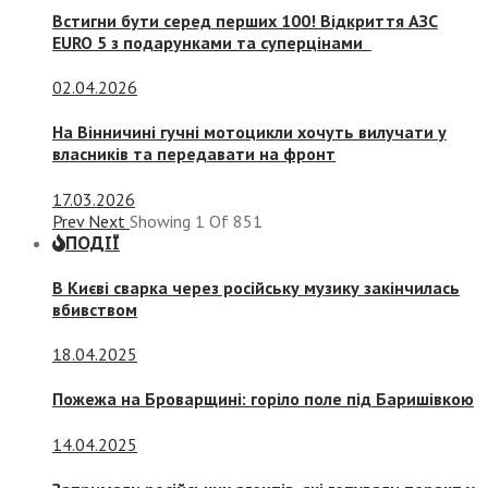
Встигни бути серед перших 100! Відкриття АЗС
EURO 5 з подарунками та суперцінами
02.04.2026
На Вінничині гучні мотоцикли хочуть вилучати у
власників та передавати на фронт
17.03.2026
Prev
Next
Showing
1
Of
851
ПОДІЇ
В Києві сварка через російську музику закінчилась
вбивством
18.04.2025
Пожежа на Броварщині: горіло поле під Баришівкою
14.04.2025