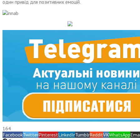
один привід для позитивних емоцій.
164
Facebook
Twitter
Pinterest
LinkedIn
Tumblr
Reddit
VK
WhatsApp
Emai