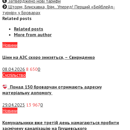
Затверджено нові тарифи
Шторм, Блискавка, Грім…Уперед! Перший «Бейблейд-
турнір» у Броварах
Related posts
Related posts
More from author
Новини
Ціни на АЗС скоро знизяться, –
Свириденко
08.04.2026
8 650
0
Суспiльство
Понад 150 броварчан отримають адресну
матеріальну допомогу
29.04.2025
13 967
0
Новини
Комунальники вже третій день намагаються пробити
засмічену каналізацію на Грушевського