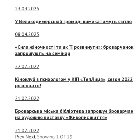
23.04.2025
У Великодимерській громаді вимикатимуть світло
08.04.2025
«Сила жіночності та як її розвинути»: броварчанок
запрошують на семінар
22.02.2022
Кіноклуб з психологом у КІП «ТепЛиця», сезон 2022
розпочато!
21.02.2022
Броварська міська бібліотека запрошує броварчан
на художню виставку «Живопис життя»
21.02.2022
Prev
Next
Showing
1
Of
19