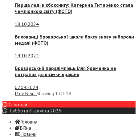
Перша леді кікбоксингу: Катерина Титаренко стала
чемпіонкою світу (ФОТО)
18.10.2024
Вихованці Броварської школи боксу знову вибороли
медалі (ФОТО)
14.10.2024
Броварський паралімпієць Ілля Яременко не
потрапив до вісімки кращих
07.09.2024
Prev
Next
Showing
1
Of
18
Сьогодні
Суббота 8 августа 2026
Головна
Війна
Новини