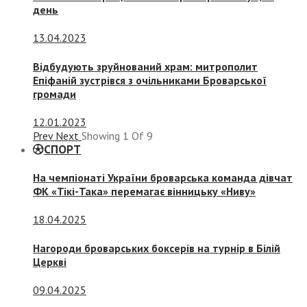
день
13.04.2023
Відбудують зруйнований храм: митрополит
Епіфаній зустрівся з очільниками Броварської
громади
12.01.2023
Prev
Next
Showing
1
Of
9
СПОРТ
На чемпіонаті України броварська команда дівчат
ФК «Тікі-Така» перемагає вінницьку «Ниву»
18.04.2025
Нагороди броварських боксерів на турнір в Білій
Церкві
09.04.2025