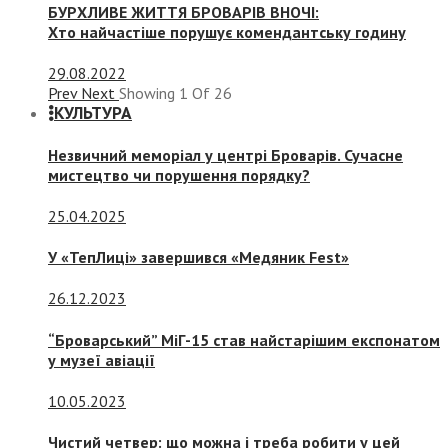
БУРХЛИВЕ ЖИТТЯ БРОВАРІВ ВНОЧІ:
Хто найчастіше порушує комендантську годину
29.08.2022
Prev
Next
Showing
1
Of
26
КУЛЬТУРА
Незвичний меморіал у центрі Броварів. Сучасне
мистецтво чи порушення порядку?
25.04.2025
У «ТепЛиці» завершився «Медяник Fest»
26.12.2023
“Броварський” МіГ-15 став найстарішим експонатом
у музеї авіації
10.05.2023
Чистий четвер: що можна і треба робити у цей