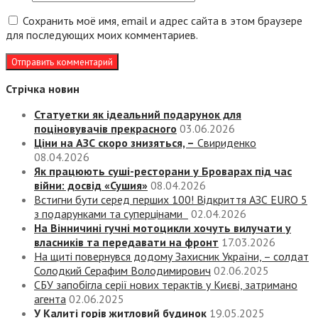
Сохранить моё имя, email и адрес сайта в этом браузере
для последующих моих комментариев.
Стрічка новин
Статуетки як ідеальний подарунок для
поціновувачів прекрасного
03.06.2026
Ціни на АЗС скоро знизяться, –
Свириденко
08.04.2026
Як працюють суші-ресторани у Броварах під час
війни: досвід «Сушия»
08.04.2026
Встигни бути серед перших 100! Відкриття АЗС EURO 5
з подарунками та суперцінами
02.04.2026
На Вінничині гучні мотоцикли хочуть вилучати у
власників та передавати на фронт
17.03.2026
На щиті повернувся додому Захисник України, – солдат
Солодкий Серафим Володимирович
02.06.2025
СБУ запобігла серії нових терактів у Києві, затримано
агента
02.06.2025
У Калиті горів житловий будинок
19.05.2025