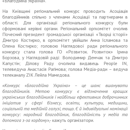
«Благодійна Україна».
На Київщині регіональний конкурс проводить Асоціація
благодійників спільно з членами Асоціації та партнерами в
області. Для організації регіонального конкурсу були
сформовані керівні органи. Регіональний оргкомітет очолив
Почесний президент громадської організації «Творці історії»
Дмитро Костирко, в оргкомітет увійшли Анна Ісламова та
Олена Костирко; головою Наглядової ради регіонального
конкурсу стала голова ГО «Розвиток. Розвиток» Ірина
Борзова, у Наглядовій раді: Володимир Демчак та Дмитро
Капустін; Ділову Раду очолила видавець People IN,
телеведуча Анастасія Рагімова; голова Медіа-ради – ведуча
телеканалу ZIK Лейла Мамедова.
«Конкурс «Благодійна Україна» – це шанс вшанувати
благодійників. Метою конкурсу є відзначення кращих
українських благодійників і найбільш ефективних доброчинних
ініціатив у сфері бізнесу, освіти, культури, медицини,
соціальній та медійній галузі, тощо. Є й індивідуальні номінації
конкурсу: народний благодійник, благодійність у медіа та
допомога з-за кордону»
,- кажуть організатори.