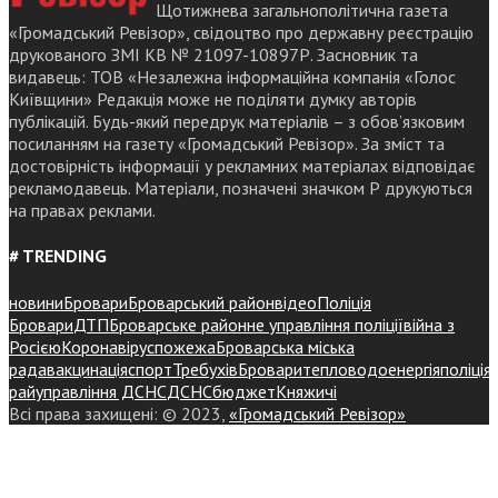
Щотижнева загальнополітична газета
«Громадський Ревізор», свідоцтво про державну реєстрацію
друкованого ЗМІ КВ № 21097-10897Р. Засновник та
видавець: ТОВ «Незалежна інформаційна компанія «Голос
Київщини» Редакція може не поділяти думку авторів
публікацій. Будь-який передрук матеріалів – з обов’язковим
посиланням на газету «Громадський Ревізор». За зміст та
достовірність інформації у рекламних матеріалах відповідає
рекламодавець. Матеріали, позначені значком Р друкуються
на правах реклами.
# TRENDING
новини
Бровари
Броварський район
відео
Поліція
Бровари
ДТП
Броварське районне управління поліції
війна з
Росією
Коронавірус
пожежа
Броварська міська
рада
вакцинація
спорт
Требухів
Броваритепловодоенергія
поліція
райуправління ДСНС
ДСНС
бюджет
Княжичі
Всі права захищені: © 2023,
«Громадський Ревізор»