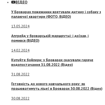
ВІДЕО
У Броварах пожежники врятували дитину і собаку з
палаючої квартири (ФОТО, ВІДЕО)
13.05.2024
Апгрейд у броварській маршрутці: і доїхав, і
помився (ВІДЕО)
14.02.2024
Купуйте бойлери: у Броварах скасували гаряче
водопостачання 31.08.2022 (Відео)
31.08.2022
Готовність до нового навчального року: як
працюватимуть ліцеї в Броварах 30.08.2022 (Відео)
30.08.2022