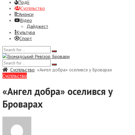
Події
Суспiльство
Анонси
Відео
Дайджест
Культура
Спорт
Суспiльство
«Ангел добра» оселився у Броварах
Суспiльство
«Ангел добра» оселився у
Броварах