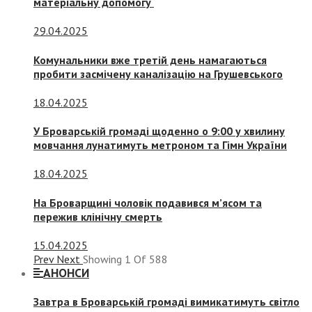
матеріальну допомогу
29.04.2025
Комунальники вже третій день намагаються
пробити засмічену каналізацію на Грушевського
18.04.2025
У Броварській громаді щоденно о 9:00 у хвилину
мовчання лунатимуть метроном та Гімн України
18.04.2025
На Броварщині чоловік подавився м’ясом та
пережив клінічну смерть
15.04.2025
Prev
Next
Showing
1
Of
588
АНОНСИ
Завтра в Броварській громаді вимикатимуть світло