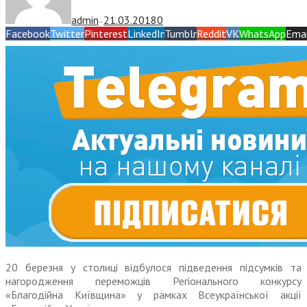
admin
21.03.2018
0
—
Facebook
Twitter
Pinterest
LinkedIn
Tumblr
Reddit
VK
WhatsApp
Emai
20 березня у столиці відбулося підведення підсумків та
нагородження переможців Регіонального конкурсу
«Благодійна Київщина» у рамках Всеукраїнської акції