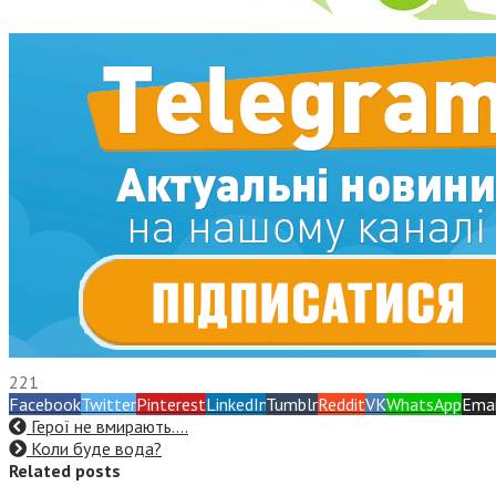
221
Facebook
Twitter
Pinterest
LinkedIn
Tumblr
Reddit
VK
WhatsApp
Emai
Герої не вмирають….
Коли буде вода?
Related posts