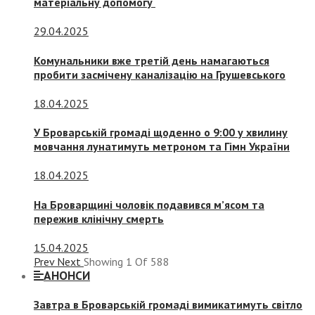
матеріальну допомогу
29.04.2025
Комунальники вже третій день намагаються
пробити засмічену каналізацію на Грушевського
18.04.2025
У Броварській громаді щоденно о 9:00 у хвилину
мовчання лунатимуть метроном та Гімн України
18.04.2025
На Броварщині чоловік подавився м’ясом та
пережив клінічну смерть
15.04.2025
Prev
Next
Showing
1
Of
588
АНОНСИ
Завтра в Броварській громаді вимикатимуть світло