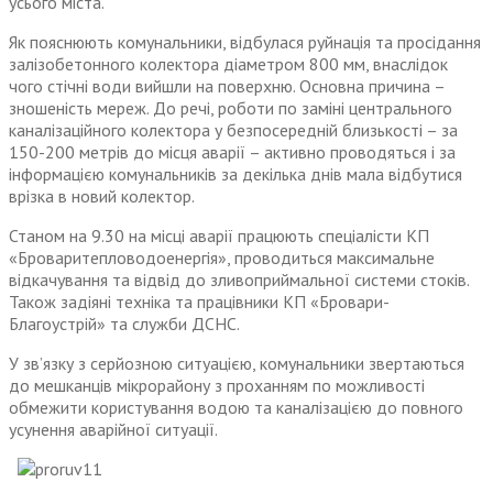
усього міста.
Як пояснюють комунальники, відбулася руйнація та просідання
залізобетонного колектора діаметром 800 мм, внаслідок
чого стічні води вийшли на поверхню. Основна причина –
зношеність мереж. До речі, роботи по заміні центрального
каналізаційного колектора у безпосередній близькості – за
150-200 метрів до місця аварії – активно проводяться і за
інформацією комунальників за декілька днів мала відбутися
врізка в новий колектор.
Станом на 9.30 на місці аварії працюють спеціалісти КП
«Броваритепловодоенергія», проводиться максимальне
відкачування та відвід до зливоприймальної системи стоків.
Також задіяні техніка та працівники КП «Бровари-
Благоустрій» та служби ДСНС.
У зв’язку з серйозною ситуацією, комунальники звертаються
до мешканців мікрорайону з проханням по можливості
обмежити користування водою та каналізацією до повного
усунення аварійної ситуації.