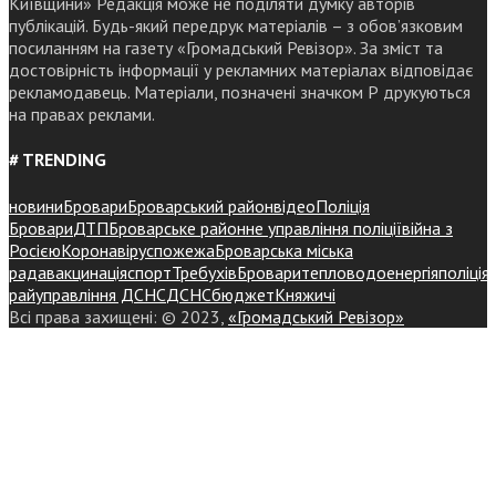
Київщини» Редакція може не поділяти думку авторів
публікацій. Будь-який передрук матеріалів – з обов’язковим
посиланням на газету «Громадський Ревізор». За зміст та
достовірність інформації у рекламних матеріалах відповідає
рекламодавець. Матеріали, позначені значком Р друкуються
на правах реклами.
# TRENDING
новини
Бровари
Броварський район
відео
Поліція
Бровари
ДТП
Броварське районне управління поліції
війна з
Росією
Коронавірус
пожежа
Броварська міська
рада
вакцинація
спорт
Требухів
Броваритепловодоенергія
поліція
райуправління ДСНС
ДСНС
бюджет
Княжичі
Всі права захищені: © 2023,
«Громадський Ревізор»