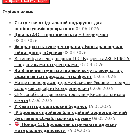
Стрічка новин
Статуетки як ідеальний подарунок для
поціновувачів прекрасного
03.06.2026
Ціни на АЗС скоро знизяться, –
Свириденко
08.04.2026
Як працюють суші-ресторани у Броварах під час
війни: досвід «Сушия»
08.04.2026
Встигни бути серед перших 100! Відкриття АЗС EURO 5
з подарунками та суперцінами
02.04.2026
На Вінничині гучні мотоцикли хочуть вилучати у
власників та передавати на фронт
17.03.2026
На щиті повернувся додому Захисник України, – солдат
Солодкий Серафим Володимирович
02.06.2025
СБУ запобігла серії нових терактів у Києві, затримано
агента
02.06.2025
У Калиті горів житловий будинок
19.05.2025
У Броварах пройшов благодійний хореографічний
фестиваль «Смайл скликає друзів»
08.05.2025
Понад 150 броварчан отримають адресну
матеріальну допомогу
29.04.2025