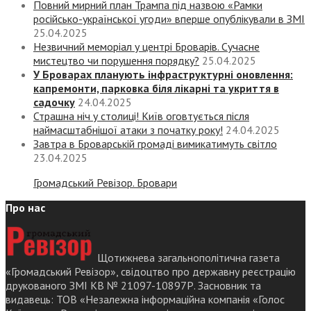
Повний мирний план Трампа під назвою «‎Рамки
російсько-української угоди» вперше опублікували в ЗМІ
25.04.2025
Незвичний меморіал у центрі Броварів. Сучасне
мистецтво чи порушення порядку?
25.04.2025
У Броварах планують інфраструктурні оновлення:
капремонти, парковка біля лікарні та укриття в
садочку
24.04.2025
Страшна ніч у столиці! Київ оговтується після
наймасштабнішої атаки з початку року!
24.04.2025
Завтра в Броварській громаді вимикатимуть світло
23.04.2025
Громадський Ревізор. Бровари
Про нас
Щотижнева загальнополітична газета
«Громадський Ревізор», свідоцтво про державну реєстрацію
друкованого ЗМІ КВ № 21097-10897Р. Засновник та
видавець: ТОВ «Незалежна інформаційна компанія «Голос