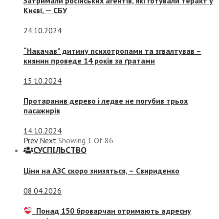
Затримали російських агентів, які готували теракт у
Києві, — СБУ
24.10.2024
“Накачав” дитину психотропами та згвалтував –
киянин проведе 14 років за ґратами
15.10.2024
Протаранив дерево і ледве не погубив трьох
пасажирів
14.10.2024
Prev
Next
Showing
1
Of
86
СУСПIЛЬСТВО
Ціни на АЗС скоро знизяться, –
Свириденко
08.04.2026
Понад 150 броварчан отримають адресну