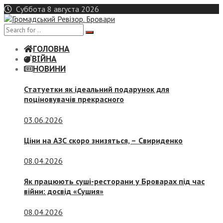
Skip
Суббота 8 августа 2026
to
content
ГОЛОВНА
ВІЙНА
НОВИНИ
Статуетки як ідеальний подарунок для
поціновувачів прекрасного
03.06.2026
Ціни на АЗС скоро знизяться, –
Свириденко
08.04.2026
Як працюють суші-ресторани у Броварах під час
війни: досвід «Сушия»
08.04.2026