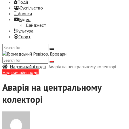
Події
Суспiльство
Анонси
Відео
Дайджест
Культура
Спорт
Надзвичайні події
Аварія на центральному колекторі
Надзвичайні події
Аварія на центральному
колекторі