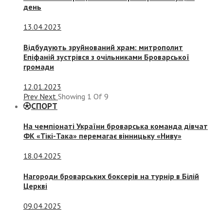
день
13.04.2023
Відбудують зруйнований храм: митрополит
Епіфаній зустрівся з очільниками Броварської
громади
12.01.2023
Prev
Next
Showing
1
Of
9
СПОРТ
На чемпіонаті України броварська команда дівчат
ФК «Тікі-Така» перемагає вінницьку «Ниву»
18.04.2025
Нагороди броварських боксерів на турнір в Білій
Церкві
09.04.2025