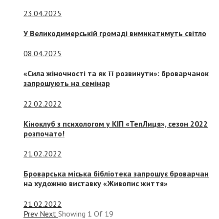
23.04.2025
У Великодимерській громаді вимикатимуть світло
08.04.2025
«Сила жіночності та як її розвинути»: броварчанок
запрошують на семінар
22.02.2022
Кіноклуб з психологом у КІП «ТепЛиця», сезон 2022
розпочато!
21.02.2022
Броварська міська бібліотека запрошує броварчан
на художню виставку «Живопис життя»
21.02.2022
Prev
Next
Showing
1
Of
19