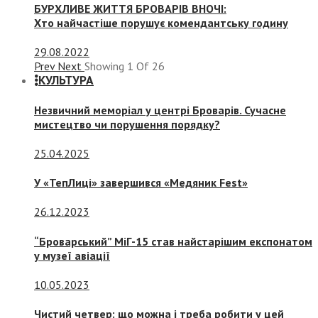
БУРХЛИВЕ ЖИТТЯ БРОВАРІВ ВНОЧІ:
Хто найчастіше порушує комендантську годину
29.08.2022
Prev
Next
Showing
1
Of
26
КУЛЬТУРА
Незвичний меморіал у центрі Броварів. Сучасне
мистецтво чи порушення порядку?
25.04.2025
У «ТепЛиці» завершився «Медяник Fest»
26.12.2023
“Броварський” МіГ-15 став найстарішим експонатом
у музеї авіації
10.05.2023
Чистий четвер: що можна і треба робити у цей