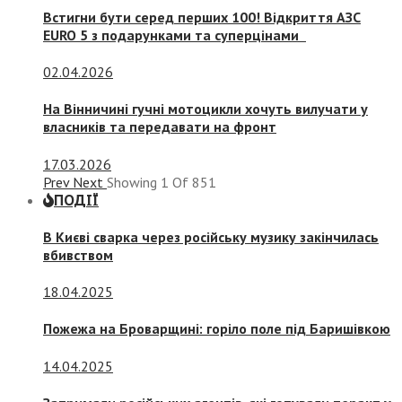
Встигни бути серед перших 100! Відкриття АЗС
EURO 5 з подарунками та суперцінами
02.04.2026
На Вінничині гучні мотоцикли хочуть вилучати у
власників та передавати на фронт
17.03.2026
Prev
Next
Showing
1
Of
851
ПОДІЇ
В Києві сварка через російську музику закінчилась
вбивством
18.04.2025
Пожежа на Броварщині: горіло поле під Баришівкою
14.04.2025