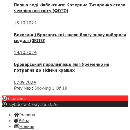
Перша леді кікбоксингу: Катерина Титаренко стала
чемпіонкою світу (ФОТО)
18.10.2024
Вихованці Броварської школи боксу знову вибороли
медалі (ФОТО)
14.10.2024
Броварський паралімпієць Ілля Яременко не
потрапив до вісімки кращих
07.09.2024
Prev
Next
Showing
1
Of
18
Сьогодні
Суббота 8 августа 2026
Головна
Війна
Новини