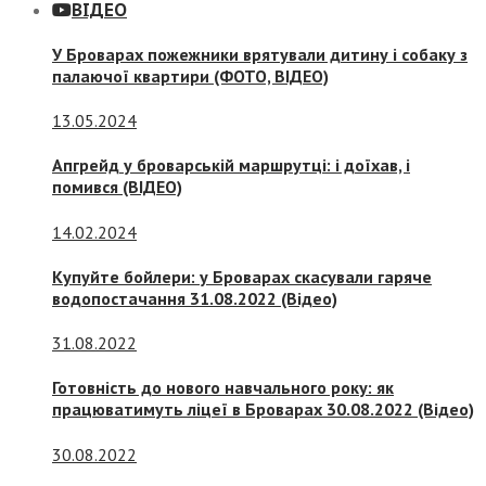
ВІДЕО
У Броварах пожежники врятували дитину і собаку з
палаючої квартири (ФОТО, ВІДЕО)
13.05.2024
Апгрейд у броварській маршрутці: і доїхав, і
помився (ВІДЕО)
14.02.2024
Купуйте бойлери: у Броварах скасували гаряче
водопостачання 31.08.2022 (Відео)
31.08.2022
Готовність до нового навчального року: як
працюватимуть ліцеї в Броварах 30.08.2022 (Відео)
30.08.2022