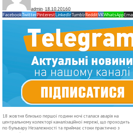
admin
18.10.2016
0
—
Facebook
Twitter
Pinterest
LinkedIn
Tumblr
Reddit
VK
WhatsApp
Emai
18 жовтня близько першої години ночі сталася аварія на
центральному колекторі каналізаційної мережі, що проходить
по бульвару Незалежності та приймає стоки практично з