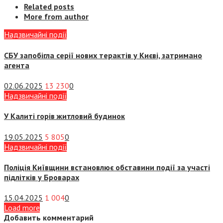
Related posts
More from author
Надзвичайні події
СБУ запобігла серії нових терактів у Києві, затримано
агента
02.06.2025
13 230
0
Надзвичайні події
У Калиті горів житловий будинок
19.05.2025
5 805
0
Надзвичайні події
Поліція Київщини встановлює обставини події за участі
підлітків у Броварах
15.04.2025
1 004
0
Load more
Добавить комментарий