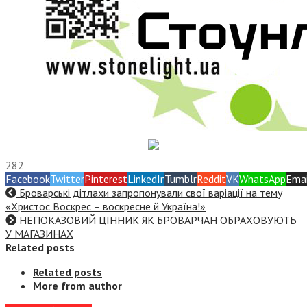
282
Facebook
Twitter
Pinterest
LinkedIn
Tumblr
Reddit
VK
WhatsApp
Emai
Броварські дітлахи запропонували свої варіації на тему
«Христос Воскрес – воскресне й Україна!»
НЕПОКАЗОВИЙ ЦІННИК ЯК БРОВАРЧАН ОБРАХОВУЮТЬ
У МАГАЗИНАХ
Related posts
Related posts
More from author