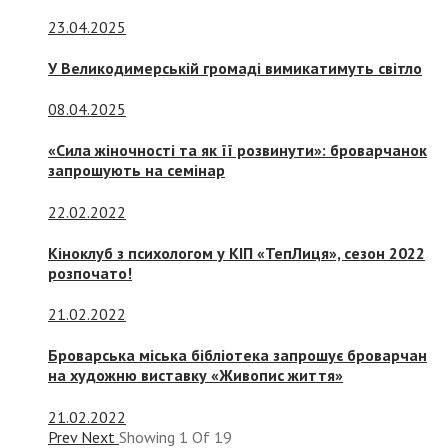
23.04.2025
У Великодимерській громаді вимикатимуть світло
08.04.2025
«Сила жіночності та як її розвинути»: броварчанок
запрошують на семінар
22.02.2022
Кіноклуб з психологом у КІП «ТепЛиця», сезон 2022
розпочато!
21.02.2022
Броварська міська бібліотека запрошує броварчан
на художню виставку «Живопис життя»
21.02.2022
Prev
Next
Showing
1
Of
19