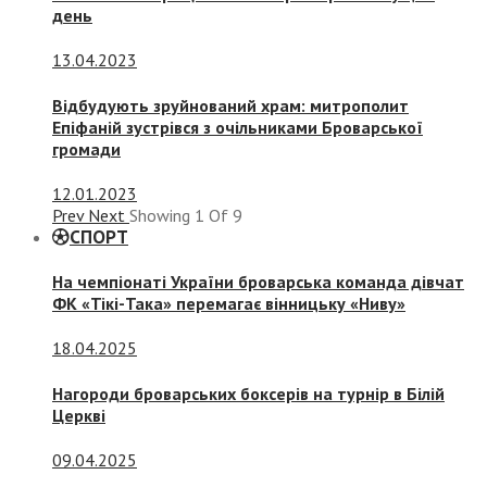
день
13.04.2023
Відбудують зруйнований храм: митрополит
Епіфаній зустрівся з очільниками Броварської
громади
12.01.2023
Prev
Next
Showing
1
Of
9
СПОРТ
На чемпіонаті України броварська команда дівчат
ФК «Тікі-Така» перемагає вінницьку «Ниву»
18.04.2025
Нагороди броварських боксерів на турнір в Білій
Церкві
09.04.2025