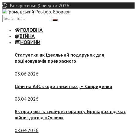
Skip
Воскресенье 9 августа 2026
to
content
ГОЛОВНА
ВІЙНА
НОВИНИ
Статуетки як ідеальний подарунок для
поціновувачів прекрасного
03.06.2026
Ціни на АЗС скоро знизяться, –
Свириденко
08.04.2026
Як працюють суші-ресторани у Броварах під час
війни: досвід «Сушия»
08.04.2026