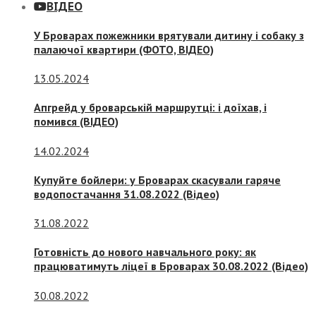
ВІДЕО
У Броварах пожежники врятували дитину і собаку з
палаючої квартири (ФОТО, ВІДЕО)
13.05.2024
Апгрейд у броварській маршрутці: і доїхав, і
помився (ВІДЕО)
14.02.2024
Купуйте бойлери: у Броварах скасували гаряче
водопостачання 31.08.2022 (Відео)
31.08.2022
Готовність до нового навчального року: як
працюватимуть ліцеї в Броварах 30.08.2022 (Відео)
30.08.2022