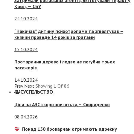
Затримали російських агентів, які готували теракт у
Києві, — СБУ
24.10.2024
“Накачав” дитину психотропами та згвалтував –
киянин проведе 14 років за ґратами
15.10.2024
Протаранив дерево і ледве не погубив трьох
пасажирів
14.10.2024
Prev
Next
Showing
1
Of
86
СУСПIЛЬСТВО
Ціни на АЗС скоро знизяться, –
Свириденко
08.04.2026
Понад 150 броварчан отримають адресну