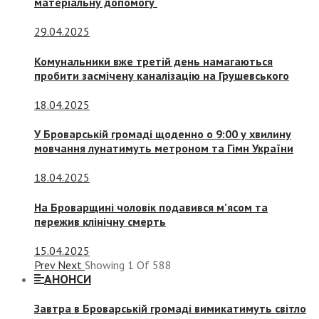
матеріальну допомогу
29.04.2025
Комунальники вже третій день намагаються
пробити засмічену каналізацію на Грушевського
18.04.2025
У Броварській громаді щоденно о 9:00 у хвилину
мовчання лунатимуть метроном та Гімн України
18.04.2025
На Броварщині чоловік подавився м’ясом та
пережив клінічну смерть
15.04.2025
Prev
Next
Showing
1
Of
588
АНОНСИ
Завтра в Броварській громаді вимикатимуть світло