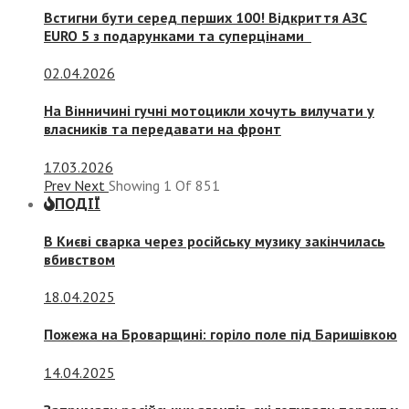
Встигни бути серед перших 100! Відкриття АЗС
EURO 5 з подарунками та суперцінами
02.04.2026
На Вінничині гучні мотоцикли хочуть вилучати у
власників та передавати на фронт
17.03.2026
Prev
Next
Showing
1
Of
851
ПОДІЇ
В Києві сварка через російську музику закінчилась
вбивством
18.04.2025
Пожежа на Броварщині: горіло поле під Баришівкою
14.04.2025