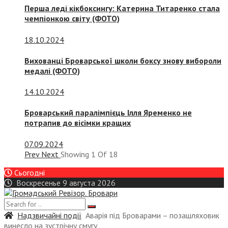
Перша леді кікбоксингу: Катерина Титаренко стала
чемпіонкою світу (ФОТО)
18.10.2024
Вихованці Броварської школи боксу знову вибороли
медалі (ФОТО)
14.10.2024
Броварський паралімпієць Ілля Яременко не
потрапив до вісімки кращих
07.09.2024
Prev
Next
Showing
1
Of
18
Сьогодні
Воскресенье 9 августа 2026
Надзвичайні події
Аварія під Броварами – позашляховик
винесло на зустрічну смугу