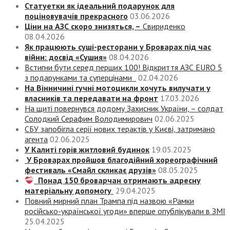
Статуетки як ідеальний подарунок для
поціновувачів прекрасного
03.06.2026
Ціни на АЗС скоро знизяться, –
Свириденко
08.04.2026
Як працюють суші-ресторани у Броварах під час
війни: досвід «Сушия»
08.04.2026
Встигни бути серед перших 100! Відкриття АЗС EURO 5
з подарунками та суперцінами
02.04.2026
На Вінничині гучні мотоцикли хочуть вилучати у
власників та передавати на фронт
17.03.2026
На щиті повернувся додому Захисник України, – солдат
Солодкий Серафим Володимирович
02.06.2025
СБУ запобігла серії нових терактів у Києві, затримано
агента
02.06.2025
У Калиті горів житловий будинок
19.05.2025
У Броварах пройшов благодійний хореографічний
фестиваль «Смайл скликає друзів»
08.05.2025
Понад 150 броварчан отримають адресну
матеріальну допомогу
29.04.2025
Повний мирний план Трампа під назвою «‎Рамки
російсько-української угоди» вперше опублікували в ЗМІ
25.04.2025