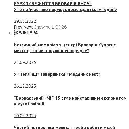
БУРХЛИВЕ ЖИТТЯ БРОВАРІВ ВНОЧІ:
Хто найчастіше порушує комендантську годину
29.08.2022
Prev
Next
Showing
1
Of
26
КУЛЬТУРА
Незвичний меморіал у центрі Броварів. Сучасне
мистецтво чи порушення порядку?
25.04.2025
У «ТепЛиці» завершився «Медяник Fest»
26.12.2023
“Броварський” МіГ-15 став найстарішим експонатом
у музеї авіації
10.05.2023
Чистий четвер: що можна і треба робити у цей