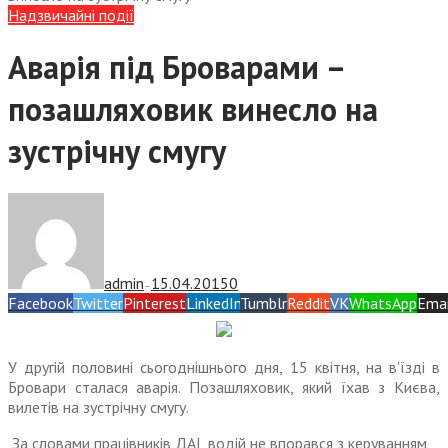
Надзвичайні події
Аварія під Броварами –
позашляховик винесло на
зустрічну смугу
admin
15.04.2015
0
—
Facebook
Twitter
Pinterest
LinkedIn
Tumblr
Reddit
VK
WhatsApp
Emai
У другій половині сьогоднішнього дня, 15 квітня, на в’їзді в
Бровари сталася аварія. Позашляховик, який їхав з Києва,
вилетів на зустрічну смугу.
За словами працівників ДАІ, водій не впорався з керуванням