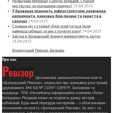
Незвичний меморіал у центрі Броварів. Сучасне
мистецтво чи порушення порядку?
25.04.2025
У Броварах планують інфраструктурні оновлення:
капремонти, парковка біля лікарні та укриття в
садочку
24.04.2025
Страшна ніч у столиці! Київ оговтується після
наймасштабнішої атаки з початку року!
24.04.2025
Завтра в Броварській громаді вимикатимуть світло
23.04.2025
Громадський Ревізор. Бровари
Про нас
Щотижнева загальнополітична газета
«Громадський Ревізор», свідоцтво про державну реєстрацію
друкованого ЗМІ КВ № 21097-10897Р. Засновник та
видавець: ТОВ «Незалежна інформаційна компанія «Голос
Київщини» Редакція може не поділяти думку авторів
публікацій. Будь-який передрук матеріалів – з обов’язковим
посиланням на газету «Громадський Ревізор». За зміст та
достовірність інформації у рекламних матеріалах відповідає