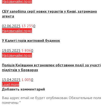
Надзвичайні події
СБУ запобігла серії нових терактів у Києві, затримано
агента
02.06.2025
13 235
0
Надзвичайні події
У Калиті горів житловий будинок
19.05.2025
5 806
0
Надзвичайні події
Поліція Київщини встановлює обставини події за участі
підлітків у Броварах
15.04.2025
1 005
0
Load more
Добавить комментарий
Ваш адрес email не будет опубликован.
Обязательные поля
помечены
*