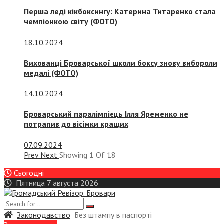
Перша леді кікбоксингу: Катерина Титаренко стала
чемпіонкою світу (ФОТО)
18.10.2024
Вихованці Броварської школи боксу знову вибороли
медалі (ФОТО)
14.10.2024
Броварський паралімпієць Ілля Яременко не
потрапив до вісімки кращих
07.09.2024
Prev
Next
Showing
1
Of
18
Сьогодні
Пятница 7 августа 2026
Законодавство
Без штампу в паспорті