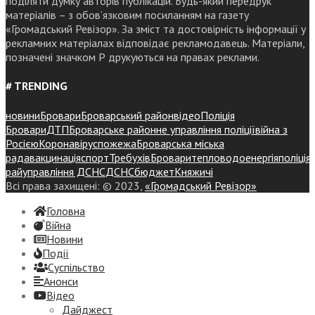
поділяти думку авторів публікацій. Будь-який передрук
матеріалів – з обов’язковим посиланням на газету
«Громадський Ревізор». За зміст та достовірність інформації у
рекламних матеріалах відповідає рекламодавець. Матеріали,
позначені значком Р друкуються на правах реклами.
# TRENDING
новини
Бровари
Броварський район
відео
Поліція
Бровари
ДТП
Броварське районне управління поліції
війна з
Росією
Коронавірус
пожежа
Броварська міська
рада
вакцинація
спорт
Требухів
Броваритепловодоенергія
поліція
райуправління ДСНС
ДСНС
бюджет
Княжичі
Всі права захищені: © 2023,
«Громадський Ревізор»
Головна
Війна
Новини
Події
Суспiльство
Анонси
Відео
Дайджест