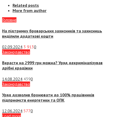
Related posts
More from author
Головне
На підтримку броварських захисників та захисниць
виділили додаткові кошти
02.09.2024
3 913
0
Законодавство
Вкрасти на 2999 грн можна? Уряд декриміналізував
дрібні крадіжки
14.08.2024
439
0
Законодавство
Уряд дозволив бронювати до 100% працівників
підприємств енергетики та ОПК
12.06.2024
577
0
Load more