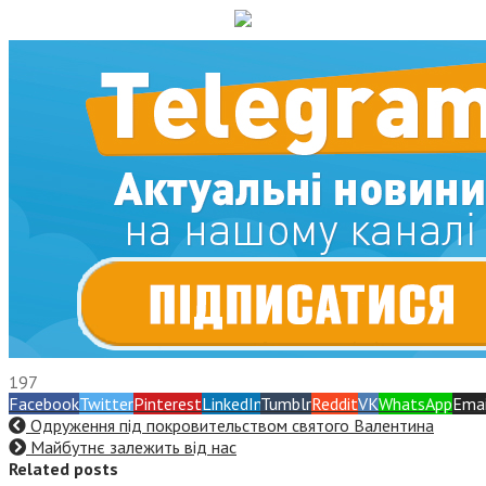
197
Facebook
Twitter
Pinterest
LinkedIn
Tumblr
Reddit
VK
WhatsApp
Emai
Одруження під покровительством святого Валентина
Майбутнє залежить від нас
Related posts