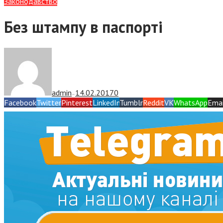
Законодавство
Без штампу в паспорті
admin
14.02.2017
0
—
Facebook
Twitter
Pinterest
LinkedIn
Tumblr
Reddit
VK
WhatsApp
Emai