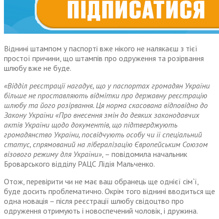
Віднині штампом у паспорті вже нікого не налякаєш з тієї
простої причини, що штампів про одруження та розірвання
шлюбу вже не буде.
«Відділ реєстрації нагадує, що у паспортах громадян України
більше не проставляють відмітки про державну реєстрацію
шлюбу та його розірвання. Ця норма скасована відповідно до
Закону України «Про внесення змін до деяких законодавчих
актів України щодо документів, що підтверджують
громадянство України, посвідчують особу чи її спеціальний
статус, спрямований на лібералізацію Європейським Союзом
візового режиму для України»
, – повідомила начальник
Броварського відділу РАЦС Лідія Мальченко.
Отож, перевірити чи не має ваш обранець ще однієї сім`ї,
буде досить проблематично. Окрім того віднині вводиться ще
одна новація – після реєстрації шлюбу свідоцтво про
одруження отримують і новоспечений чоловік, і дружина.