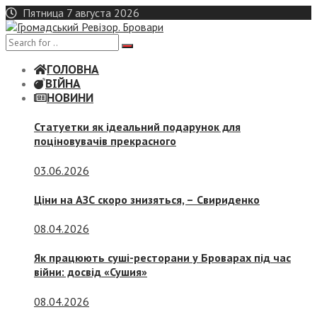
Skip
Пятница 7 августа 2026
to
content
ГОЛОВНА
ВІЙНА
НОВИНИ
Статуетки як ідеальний подарунок для
поціновувачів прекрасного
03.06.2026
Ціни на АЗС скоро знизяться, –
Свириденко
08.04.2026
Як працюють суші-ресторани у Броварах під час
війни: досвід «Сушия»
08.04.2026