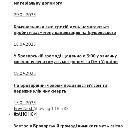
матеріальну допомогу
29.04.2025
Комунальники вже третій день намагаються
пробити засмічену каналізацію на Грушевського
18.04.2025
У Броварській громаді щоденно о 9:00 у хвилину
мовчання лунатимуть метроном та Гімн України
18.04.2025
На Броварщині чоловік подавився м’ясом та
пережив клінічну смерть
15.04.2025
Prev
Next
Showing
1
Of
588
АНОНСИ
Завтра в Броварській громаді вимикатимуть світло