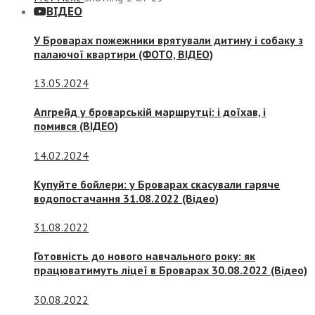
ВІДЕО
У Броварах пожежники врятували дитину і собаку з
палаючої квартири (ФОТО, ВІДЕО)
13.05.2024
Апгрейд у броварській маршрутці: і доїхав, і
помився (ВІДЕО)
14.02.2024
Купуйте бойлери: у Броварах скасували гаряче
водопостачання 31.08.2022 (Відео)
31.08.2022
Готовність до нового навчального року: як
працюватимуть ліцеї в Броварах 30.08.2022 (Відео)
30.08.2022