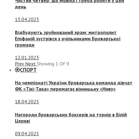
Чистий четвер: що можна і треба робити у цей
день
13.04.2023
Відбудують зруйнований храм: митрополит
Епіфаній зустрівся з очільниками Броварської
громади
12.01.2023
Prev
Next
Showing
1
Of
9
СПОРТ
На чемпіонаті України броварська команда дівчат
ФК «Тікі-Така» перемагає вінницьку «Ниву»
18.04.2025
Нагороди броварських боксерів на турнір в Білій
Церкві
09.04.2025