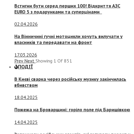
Встигни бути серед перших 100! Відкриття АЗС
EURO 5 з подарунками та суперцінами
02.04.2026
На Вінничині гучні мотоцикли хочуть вилучати у
власників та передавати на фронт
17.03.2026
Prev
Next
Showing
1
Of
851
ПОДІЇ
В Києві сварка через російську музику закінчилась
вбивством
18.04.2025
Пожежа на Броварщині: горіло поле під Баришівкою
14.04.2025