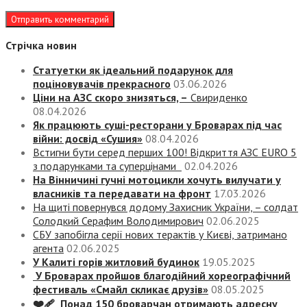
Стрічка новин
Статуетки як ідеальний подарунок для
поціновувачів прекрасного
03.06.2026
Ціни на АЗС скоро знизяться, –
Свириденко
08.04.2026
Як працюють суші-ресторани у Броварах під час
війни: досвід «Сушия»
08.04.2026
Встигни бути серед перших 100! Відкриття АЗС EURO 5
з подарунками та суперцінами
02.04.2026
На Вінничині гучні мотоцикли хочуть вилучати у
власників та передавати на фронт
17.03.2026
На щиті повернувся додому Захисник України, – солдат
Солодкий Серафим Володимирович
02.06.2025
СБУ запобігла серії нових терактів у Києві, затримано
агента
02.06.2025
У Калиті горів житловий будинок
19.05.2025
У Броварах пройшов благодійний хореографічний
фестиваль «Смайл скликає друзів»
08.05.2025
❤️‍🩹 Понад 150 броварчан отримають адресну