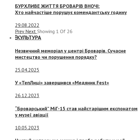
БУРХЛИВЕ ЖИТТЯ БРОВАРІВ ВНОЧІ:
Хто найчастіше порушує комендантську годину
29.08.2022
Prev
Next
Showing
1
Of
26
КУЛЬТУРА
Незвичний меморіал у центрі Броварів. Сучасне
мистецтво чи порушення порядку?
25.04.2025
У «ТепЛиці» завершився «Медяник Fest»
26.12.2023
“Броварський” МіГ-15 став найстарішим експонатом
у музеї авіації
10.05.2023