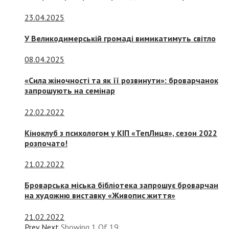
23.04.2025
У Великодимерській громаді вимикатимуть світло
08.04.2025
«Сила жіночності та як її розвинути»: броварчанок
запрошують на семінар
22.02.2022
Кіноклуб з психологом у КІП «ТепЛиця», сезон 2022
розпочато!
21.02.2022
Броварська міська бібліотека запрошує броварчан
на художню виставку «Живопис життя»
21.02.2022
Prev
Next
Showing
1
Of
19