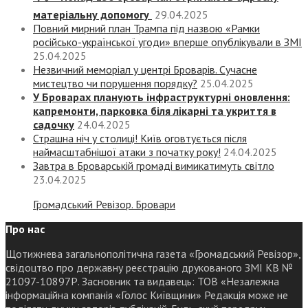
матеріальну допомогу
29.04.2025
Повний мирний план Трампа під назвою «‎Рамки
російсько-української угоди» вперше опублікували в ЗМІ
25.04.2025
Незвичний меморіал у центрі Броварів. Сучасне
мистецтво чи порушення порядку?
25.04.2025
У Броварах планують інфраструктурні оновлення:
капремонти, парковка біля лікарні та укриття в
садочку
24.04.2025
Страшна ніч у столиці! Київ оговтується після
наймасштабнішої атаки з початку року!
24.04.2025
Завтра в Броварській громаді вимикатимуть світло
23.04.2025
Громадський Ревізор. Бровари
Про нас
Щотижнева загальнополітична газета «Громадський Ревізор»,
свідоцтво про державну реєстрацію друкованого ЗМІ КВ №
21097-10897Р. Засновник та видавець: ТОВ «Незалежна
інформаційна компанія «Голос Київщини» Редакція може не