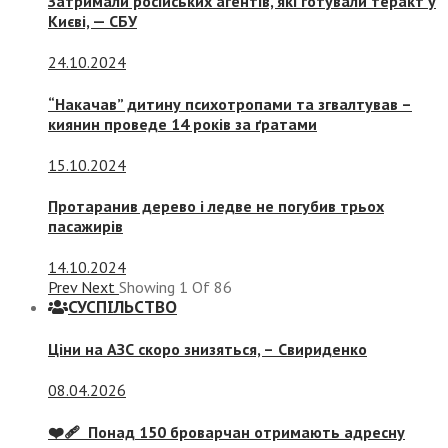
Затримали російських агентів, які готували теракт у
Києві, — СБУ
24.10.2024
“Накачав” дитину психотропами та згвалтував –
киянин проведе 14 років за ґратами
15.10.2024
Протаранив дерево і ледве не погубив трьох
пасажирів
14.10.2024
Prev
Next
Showing
1
Of
86
СУСПIЛЬСТВО
Ціни на АЗС скоро знизяться, –
Свириденко
08.04.2026
❤️‍🩹 Понад 150 броварчан отримають адресну