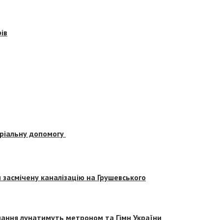
ів
еріальну допомогу
засмічену каналізацію на Грушевського
вчання лунатимуть метроном та Гімн України