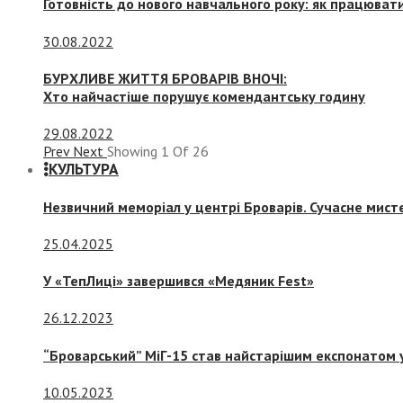
Готовність до нового навчального року: як працювати
30.08.2022
БУРХЛИВЕ ЖИТТЯ БРОВАРІВ ВНОЧІ:
Хто найчастіше порушує комендантську годину
29.08.2022
Prev
Next
Showing
1
Of
26
КУЛЬТУРА
Незвичний меморіал у центрі Броварів. Сучасне мис
25.04.2025
У «ТепЛиці» завершився «Медяник Fest»
26.12.2023
“Броварський” МіГ-15 став найстарішим експонатом у
10.05.2023