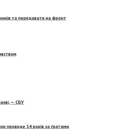
сників та передавати на фронт
бивством
иєві, — СБУ
ин проведе 14 років за ґратами