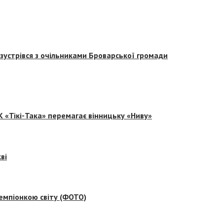
зустрівся з очільниками Броварської громади
 «Тікі-Така» перемагає вінницьку «Ниву»
ві
емпіонкою світу (ФОТО)