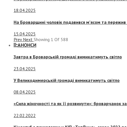
18.04.2025
На Броварщині чоловік подавився м’ясом та пережив 
15.04.2025
Prev
Next
Showing
1
Of
588
АНОНСИ
Завтра в Броварській громаді вимикатимуть світло
23.04.2025
У Великодимерській громаді вимикатимуть світло
08.04.2025
«Сила жіночності та як її розвинути»: броварчанок 
22.02.2022
Кіноклуб з психологом у КІП «ТепЛиця», сезон 2022 р