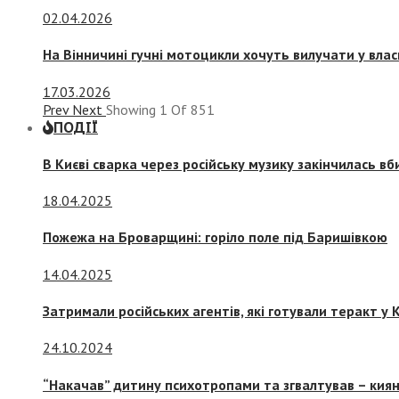
02.04.2026
На Вінничині гучні мотоцикли хочуть вилучати у вла
17.03.2026
Prev
Next
Showing
1
Of
851
ПОДІЇ
В Києві сварка через російську музику закінчилась в
18.04.2025
Пожежа на Броварщині: горіло поле під Баришівкою
14.04.2025
Затримали російських агентів, які готували теракт у К
24.10.2024
“Накачав” дитину психотропами та згвалтував – киян