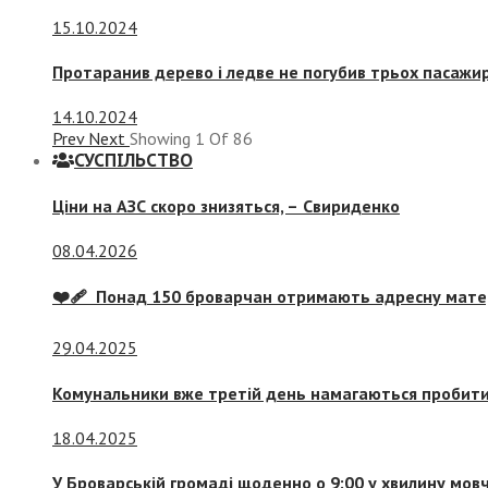
15.10.2024
Протаранив дерево і ледве не погубив трьох пасажир
14.10.2024
Prev
Next
Showing
1
Of
86
СУСПIЛЬСТВО
Ціни на АЗС скоро знизяться, –
Свириденко
08.04.2026
❤️‍🩹 Понад 150 броварчан отримають адресну мат
29.04.2025
Комунальники вже третій день намагаються пробити 
18.04.2025
У Броварській громаді щоденно о 9:00 у хвилину мо