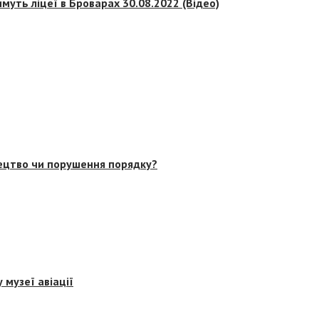
муть ліцеї в Броварах 30.08.2022 (Відео)
тецтво чи порушення порядку?
 музеї авіації