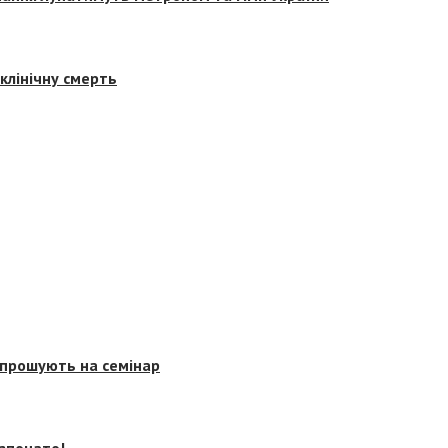
клінічну смерть
запрошують на семінар
озпочато!