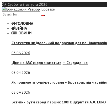
Skip
Суббота 8 августа 2026
to
content
ГОЛОВНА
ВІЙНА
НОВИНИ
Статуетки як ідеальний подарунок для поціновувачі
03.06.2026
Ціни на АЗС скоро знизяться, –
Свириденко
08.04.2026
Як працюють суші-ресторани у Броварах під час війн
08.04.2026
Встигни бути серед перших 100! Відкриття АЗС EURO