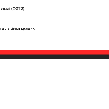
медалі (ФОТО)
 до вісімки кращих