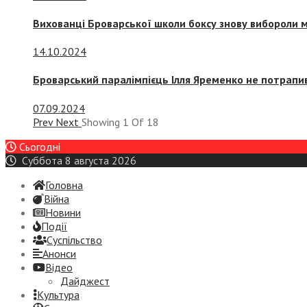
Вихованці Броварської школи боксу знову вибороли 
14.10.2024
Броварський паралімпієць Ілля Яременко не потрапив
07.09.2024
Prev
Next
Showing
1
Of
18
Сьогодні
Суббота 8 августа 2026
Головна
Війна
Новини
Події
Суспiльство
Анонси
Відео
Дайджест
Культура