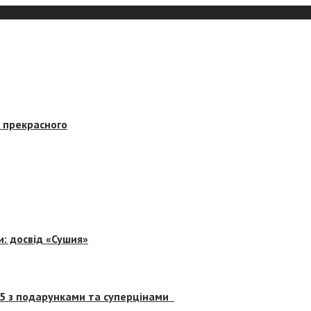
в прекрасного
и: досвід «Сушия»
 5 з подарунками та суперцінами