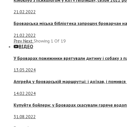
21.02.2022
Броварська міська бібліотека запрошує броварчан 
21.02.2022
Prev
Next
Showing
1
Of
19
ВІДЕО
У Броварах пожежники врятували дитину і собаку з 
13.05.2024
Апгрейд у броварській маршрутці: і доїхав, і помився
14.02.2024
Купуйте бойлери: у Броварах скасували гаряче водоп
31.08.2022