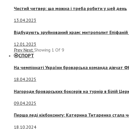
Чистий четвер: що можна і треба робити у цей день
13.04.2023
Відбудують зруйнований храм: митрополит Епіфаній 
12.01.2023
Prev
Next
Showing
1
Of
9
СПОРТ
На чемпіонаті України броварська команда дівчат ФК
18.04.2025
Нагороди броварських боксерів на турнір в Білій Церк
09.04.2025
Перша леді кікбоксингу: Катерина Титаренко стала ч
18.10.2024