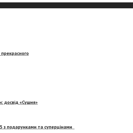
в прекрасного
и: досвід «Сушия»
 5 з подарунками та суперцінами