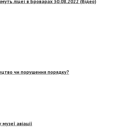
муть ліцеї в Броварах 30.08.2022 (Відео)
тецтво чи порушення порядку?
 музеї авіації