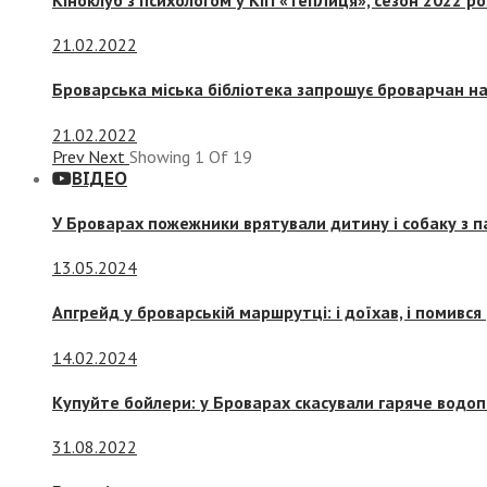
21.02.2022
Броварська міська бібліотека запрошує броварчан 
21.02.2022
Prev
Next
Showing
1
Of
19
ВІДЕО
У Броварах пожежники врятували дитину і собаку з 
13.05.2024
Апгрейд у броварській маршрутці: і доїхав, і помився
14.02.2024
Купуйте бойлери: у Броварах скасували гаряче водоп
31.08.2022