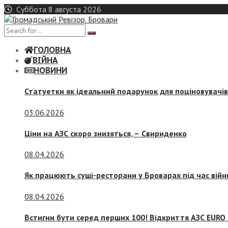
Skip
Суббота 8 августа 2026
to
content
ГОЛОВНА
ВІЙНА
НОВИНИ
Статуетки як ідеальний подарунок для поціновувачі
03.06.2026
Ціни на АЗС скоро знизяться, –
Свириденко
08.04.2026
Як працюють суші-ресторани у Броварах під час війн
08.04.2026
Встигни бути серед перших 100! Відкриття АЗС EURO