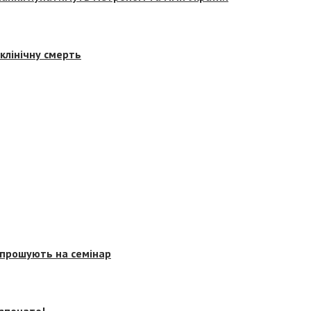
клінічну смерть
запрошують на семінар
озпочато!