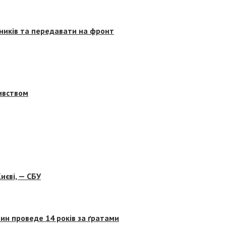
сників та передавати на фронт
бивством
иєві, — СБУ
ин проведе 14 років за ґратами