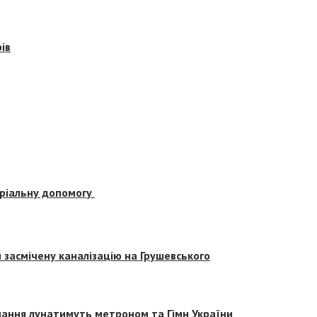
ів
еріальну допомогу
засмічену каналізацію на Грушевського
вчання лунатимуть метроном та Гімн України