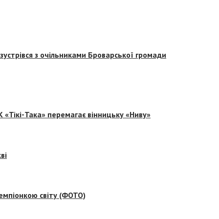
зустрівся з очільниками Броварської громади
 «Тікі-Така» перемагає вінницьку «Ниву»
ві
емпіонкою світу (ФОТО)