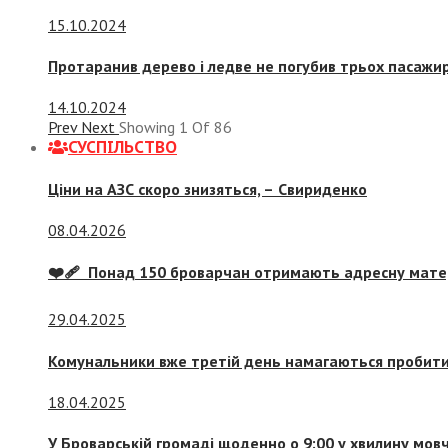
15.10.2024
Протаранив дерево і ледве не погубив трьох пасажир
14.10.2024
Prev
Next
Showing
1
Of
86
СУСПIЛЬСТВО
Ціни на АЗС скоро знизяться, –
Свириденко
08.04.2026
❤️‍🩹 Понад 150 броварчан отримають адресну мат
29.04.2025
Комунальники вже третій день намагаються пробити 
18.04.2025
У Броварській громаді щоденно о 9:00 у хвилину мо