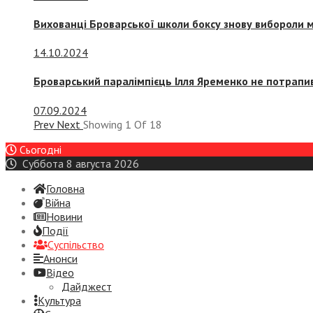
Вихованці Броварської школи боксу знову вибороли 
14.10.2024
Броварський паралімпієць Ілля Яременко не потрапив
07.09.2024
Prev
Next
Showing
1
Of
18
Сьогодні
Суббота 8 августа 2026
Головна
Війна
Новини
Події
Суспiльство
Анонси
Відео
Дайджест
Культура