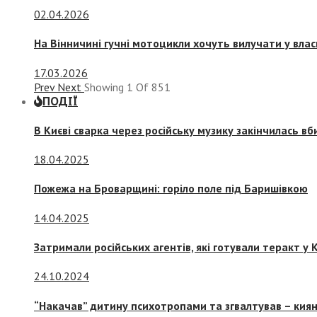
02.04.2026
На Вінничині гучні мотоцикли хочуть вилучати у вла
17.03.2026
Prev
Next
Showing
1
Of
851
ПОДІЇ
В Києві сварка через російську музику закінчилась в
18.04.2025
Пожежа на Броварщині: горіло поле під Баришівкою
14.04.2025
Затримали російських агентів, які готували теракт у К
24.10.2024
“Накачав” дитину психотропами та згвалтував – киян