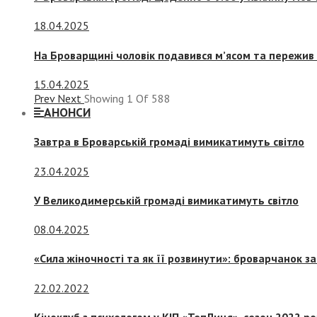
18.04.2025
На Броварщині чоловік подавився м’ясом та пережив 
15.04.2025
Prev
Next
Showing
1
Of
588
АНОНСИ
Завтра в Броварській громаді вимикатимуть світло
23.04.2025
У Великодимерській громаді вимикатимуть світло
08.04.2025
«Сила жіночності та як її розвинути»: броварчанок 
22.02.2022
Кіноклуб з психологом у КІП «ТепЛиця», сезон 2022 р