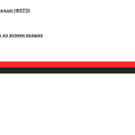
медалі (ФОТО)
 до вісімки кращих