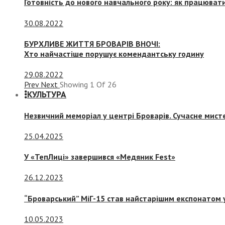
Готовність до нового навчального року: як працювати
30.08.2022
БУРХЛИВЕ ЖИТТЯ БРОВАРІВ ВНОЧІ:
Хто найчастіше порушує комендантську годину
29.08.2022
Prev
Next
Showing
1
Of
26
КУЛЬТУРА
Незвичний меморіал у центрі Броварів. Сучасне мис
25.04.2025
У «ТепЛиці» завершився «Медяник Fest»
26.12.2023
“Броварський” МіГ-15 став найстарішим експонатом у
10.05.2023