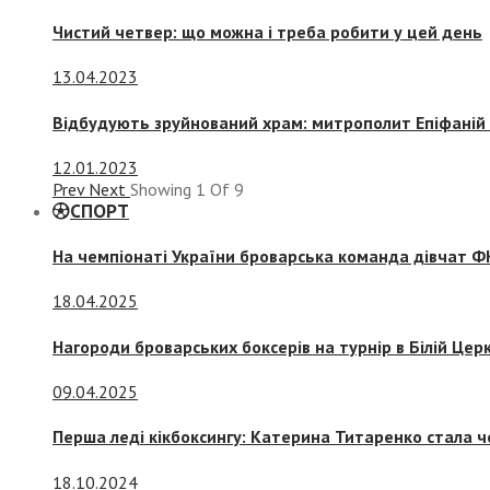
Чистий четвер: що можна і треба робити у цей день
13.04.2023
Відбудують зруйнований храм: митрополит Епіфаній 
12.01.2023
Prev
Next
Showing
1
Of
9
СПОРТ
На чемпіонаті України броварська команда дівчат ФК
18.04.2025
Нагороди броварських боксерів на турнір в Білій Церк
09.04.2025
Перша леді кікбоксингу: Катерина Титаренко стала ч
18.10.2024