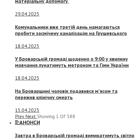
матеріальну допомогу
29.04.2025
Комунальники вже третій день намагаються
пробити засмічену каналізацію на Грушевського
18.04.2025
У Броварській громаді щоденно о 9:00 у хвилину
мовчання лунатимуть метроном та Гімн України
18.04.2025
На Броварщині чоловік подавився м’ясом та
пережив клінічну смерть
15.04.2025
Prev
Next
Showing
1
Of
588
АНОНСИ
Завтра в Броварській громаді вимикатимуть світло