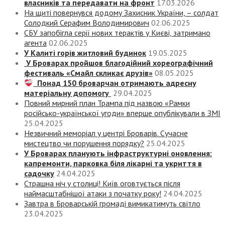
власників та передавати на фронт
17.03.2026
На щиті повернувся додому Захисник України, – солдат
Солодкий Серафим Володимирович
02.06.2025
СБУ запобігла серії нових терактів у Києві, затримано
агента
02.06.2025
У Калиті горів житловий будинок
19.05.2025
У Броварах пройшов благодійний хореографічний
фестиваль «Смайл скликає друзів»
08.05.2025
Понад 150 броварчан отримають адресну
матеріальну допомогу
29.04.2025
Повний мирний план Трампа під назвою «‎Рамки
російсько-української угоди» вперше опублікували в ЗМІ
25.04.2025
Незвичний меморіал у центрі Броварів. Сучасне
мистецтво чи порушення порядку?
25.04.2025
У Броварах планують інфраструктурні оновлення:
капремонти, парковка біля лікарні та укриття в
садочку
24.04.2025
Страшна ніч у столиці! Київ оговтується після
наймасштабнішої атаки з початку року!
24.04.2025
Завтра в Броварській громаді вимикатимуть світло
23.04.2025