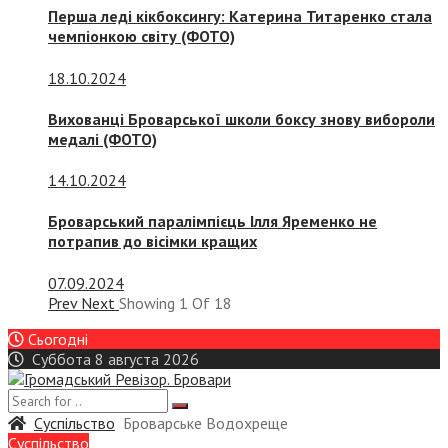
Перша леді кікбоксингу: Катерина Титаренко стала
чемпіонкою світу (ФОТО)
18.10.2024
Вихованці Броварської школи боксу знову вибороли
медалі (ФОТО)
14.10.2024
Броварський паралімпієць Ілля Яременко не
потрапив до вісімки кращих
07.09.2024
Prev
Next
Showing
1
Of
18
Сьогодні
Суббота 8 августа 2026
Суспiльство
Броварське Водохреще
Суспiльство