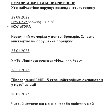
БУРХЛИВЕ ЖИТТЯ БРОВАРІВ ВНОЧІ:
Хто найчастіше порушує комендантську годину
29.08.2022
Prev
Next
Showing
1
Of
26
КУЛЬТУРА
Незвичний меморіал у центрі Броварів. Сучасне
мистецтво чи порушення порядку?
25.04.2025
У «ТепЛиці» завершився «Медяник Fest»
26.12.2023
“Броварський” МіГ-15 став найстарішим експонатом
у музеї авіації
10.05.2023
Чистий четвер: що можна і треба робити у цей