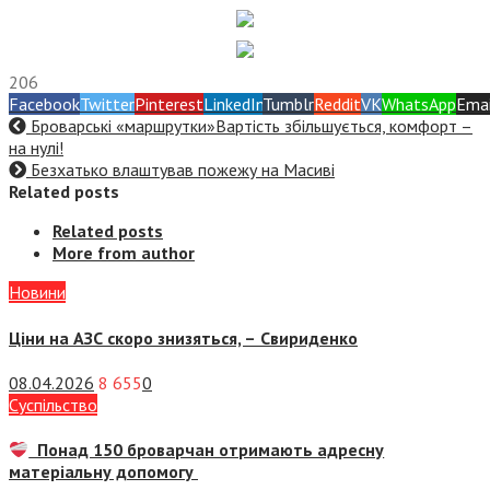
206
Facebook
Twitter
Pinterest
LinkedIn
Tumblr
Reddit
VK
WhatsApp
Emai
Броварські «маршрутки»Вартість збільшується, комфорт –
на нулі!
Безхатько влаштував пожежу на Масиві
Related posts
Related posts
More from author
Новини
Ціни на АЗС скоро знизяться, –
Свириденко
08.04.2026
8 655
0
Суспiльство
Понад 150 броварчан отримають адресну
матеріальну допомогу