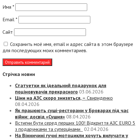
Имя
*
Email
*
Сайт
Сохранить моё имя, email и адрес сайта в этом браузере
для последующих моих комментариев.
Стрічка новин
Статуетки як ідеальний подарунок для
поціновувачів прекрасного
03.06.2026
Ціни на АЗС скоро знизяться, –
Свириденко
08.04.2026
Як працюють суші-ресторани у Броварах під час
війни: досвід «Сушия»
08.04.2026
Встигни бути серед перших 100! Відкриття АЗС EURO 5
з подарунками та суперцінами
02.04.2026
На Вінничині гучні мотоцикли хочуть вилучати у