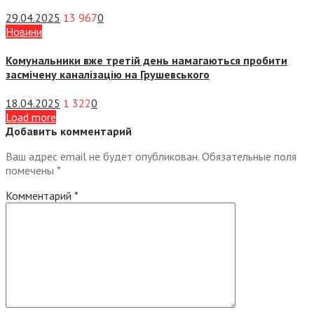
29.04.2025
13 967
0
Новини
Комунальники вже третій день намагаються пробити
засмічену каналізацію на Грушевського
18.04.2025
1 322
0
Load more
Добавить комментарий
Ваш адрес email не будет опубликован.
Обязательные поля
помечены
*
Комментарий
*