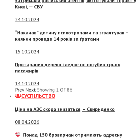
Затримали російських агентів, які готували теракт у
Києві, — СБУ
24.10.2024
“Накачав” дитину психотропами та згвалтував –
киянин проведе 14 років за ґратами
15.10.2024
Протаранив дерево і ледве не погубив трьох
пасажирів
14.10.2024
Prev
Next
Showing
1
Of
86
СУСПIЛЬСТВО
Ціни на АЗС скоро знизяться, –
Свириденко
08.04.2026
Понад 150 броварчан отримають адресну