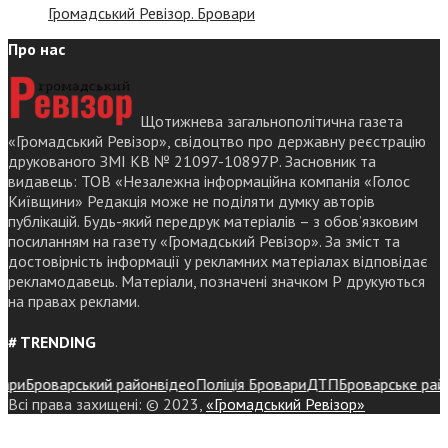
Громадський Ревізор. Бровари
Про нас
Щотижнева загальнополітична газета
«Громадський Ревізор», свідоцтво про державну реєстрацію
друкованого ЗМІ КВ № 21097-10897Р. Засновник та
видавець: ТОВ «Незалежна інформаційна компанія «Голос
Київщини» Редакція може не поділяти думку авторів
публікацій. Будь-який передрук матеріалів – з обов’язковим
посиланням на газету «Громадський Ревізор». За зміст та
достовірність інформації у рекламних матеріалах відповідає
рекламодавець. Матеріали, позначені значком Р друкуються
на правах реклами.
# TRENDING
и
Броварський район
відео
Поліція Бровари
ДТП
Броварське районне
Всі права захищені: © 2023,
«Громадський Ревізор»