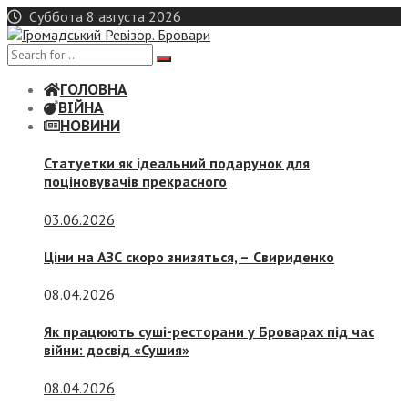
Skip
Суббота 8 августа 2026
to
content
ГОЛОВНА
ВІЙНА
НОВИНИ
Статуетки як ідеальний подарунок для
поціновувачів прекрасного
03.06.2026
Ціни на АЗС скоро знизяться, –
Свириденко
08.04.2026
Як працюють суші-ресторани у Броварах під час
війни: досвід «Сушия»
08.04.2026