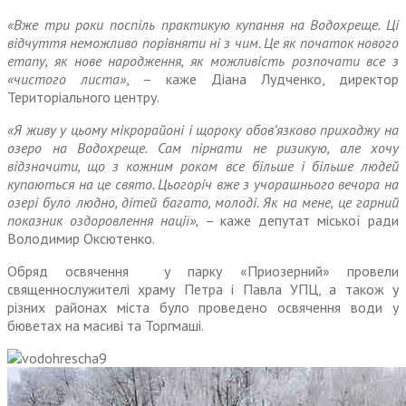
«Вже три роки поспіль практикую купання на Водохреще. Ці
відчуття неможливо порівняти ні з чим. Це як початок нового
етапу, як нове народження, як можливість розпочати все з
«чистого листа»
, – каже Діана Лудченко, директор
Територіального центру.
«Я живу у цьому мікрорайоні і щороку обов’язково приходжу на
озеро на Водохреще. Сам пірнати не ризикую, але хочу
відзначити, що з кожним роком все більше і більше людей
купаються на це свято. Цьогоріч вже з учорашнього вечора на
озері було людно, дітей багато, молоді. Як на мене, це гарний
показник оздоровлення нації»,
– каже депутат міської ради
Володимир Оксютенко.
Обряд освячення у парку «Приозерний» провели
священнослужителі храму Петра і Павла УПЦ, а також у
різних районах міста було проведено освячення води у
бюветах на масиві та Торгмаші.