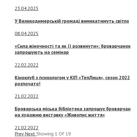
23.04.2025
У Великодимерській громаді вимикатимуть світло
08.04.2025
«Сила жіночності та як її розвинути»: броварчанок
запрошують на семінар
22.02.2022
Кіноклуб з психологом у КІП «ТепЛиця», сезон 2022
розпочато!
21.02.2022
Броварська міська бібліотека запрошує броварчан
на художню виставку «Живопис життя»
21.02.2022
Prev
Next
Showing
1
Of
19