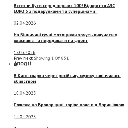
Встигни бути серед перших 100! Відкриття АЗС
EURO 5 з подарунками та суперцінами
02.04.2026
На Вінничині гучні мотоцикли хочуть вилучати у
власників та передавати на фронт
17.03.2026
Prev
Next
Showing
1
Of
851
ПОДІЇ
В Києві сварка через російську музику закінчилась
вбивством
18.04.2025
Пожежа на Броварщині: горіло поле під Баришівкою
14.04.2025