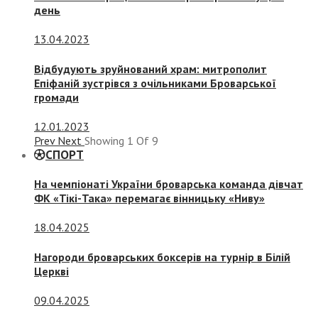
день
13.04.2023
Відбудують зруйнований храм: митрополит
Епіфаній зустрівся з очільниками Броварської
громади
12.01.2023
Prev
Next
Showing
1
Of
9
СПОРТ
На чемпіонаті України броварська команда дівчат
ФК «Тікі-Така» перемагає вінницьку «Ниву»
18.04.2025
Нагороди броварських боксерів на турнір в Білій
Церкві
09.04.2025