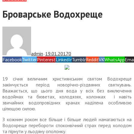
Броварське Водохреще
admin
19.01.2017
0
—
Facebook
Twitter
Pinterest
LinkedIn
Tumblr
Reddit
VK
WhatsApp
Emai
19 січня величним християнським святом Водохреще
закінчується період новорічно-різдвяних святкувань.
Вважається, що цього дня вода у всіх без виключення
водоймах та бюветах, колодязях, колонках і навіть
звичайних водопровідних кранах наділена особливою
цілющою силою.
З кожним роком все більше і більше людей намагаються на
Водохреще перебороти споконвічний страх перед холодом
та пірнути у льодяну ополонку.