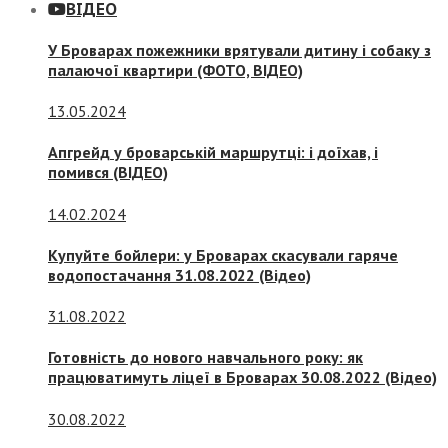
ВІДЕО
У Броварах пожежники врятували дитину і собаку з
палаючої квартири (ФОТО, ВІДЕО)
13.05.2024
Апгрейд у броварській маршрутці: і доїхав, і
помився (ВІДЕО)
14.02.2024
Купуйте бойлери: у Броварах скасували гаряче
водопостачання 31.08.2022 (Відео)
31.08.2022
Готовність до нового навчального року: як
працюватимуть ліцеї в Броварах 30.08.2022 (Відео)
30.08.2022