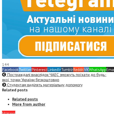
144
Facebook
Twitter
Pinterest
LinkedIn
Tumblr
Reddit
VK
WhatsApp
Emai
Постраждалі внаслідок ЧАЕС зможуть поїхати до будь-
якої точки України безкоштовно
Студентам виділять матеріальну допомогу
Related posts
Related posts
More from author
Новини