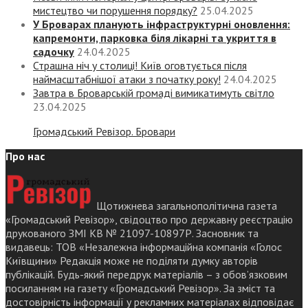
мистецтво чи порушення порядку?
25.04.2025
У Броварах планують інфраструктурні оновлення:
капремонти, парковка біля лікарні та укриття в
садочку
24.04.2025
Страшна ніч у столиці! Київ оговтується після
наймасштабнішої атаки з початку року!
24.04.2025
Завтра в Броварській громаді вимикатимуть світло
23.04.2025
Громадський Ревізор. Бровари
Про нас
Щотижнева загальнополітична газета
«Громадський Ревізор», свідоцтво про державну реєстрацію
друкованого ЗМІ КВ № 21097-10897Р. Засновник та
видавець: ТОВ «Незалежна інформаційна компанія «Голос
Київщини» Редакція може не поділяти думку авторів
публікацій. Будь-який передрук матеріалів – з обов’язковим
посиланням на газету «Громадський Ревізор». За зміст та
достовірність інформації у рекламних матеріалах відповідає