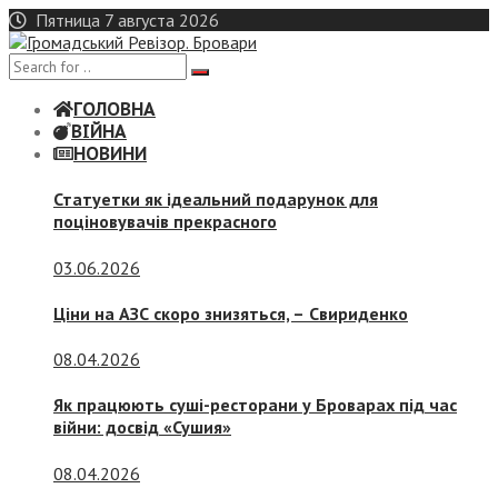
Skip
Пятница 7 августа 2026
to
content
ГОЛОВНА
ВІЙНА
НОВИНИ
Статуетки як ідеальний подарунок для
поціновувачів прекрасного
03.06.2026
Ціни на АЗС скоро знизяться, –
Свириденко
08.04.2026
Як працюють суші-ресторани у Броварах під час
війни: досвід «Сушия»
08.04.2026