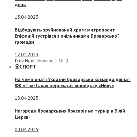
день
13.04.2023
Відбудують зруйнований храм: митрополит
Епіфаній зустрівся з очільниками Броварської
громади
12.01.2023
Prev
Next
Showing
1
Of
9
СПОРТ
На чемпіонаті України броварська команда дівчат
ФК «Тікі-Така» перемагає вінницьку «Ниву»
18.04.2025
Нагороди броварських боксерів на турнір в Білій
Церкві
09.04.2025