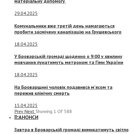
матеріальну допомогу
29.04.2025
Комунальники вже третій день намагаються
пробити засмічену каналізацію на Грушевського
18.04.2025
У Броварській громаді щоденно о 9:00 у хвилину
мовчання лунатимуть метроном та Гімн України
18.04.2025
На Броварщині чоловік подавився м’ясом та
пережив клінічну смерть
15.04.2025
Prev
Next
Showing
1
Of
588
АНОНСИ
Завтра в Броварській громаді вимикатимуть світло