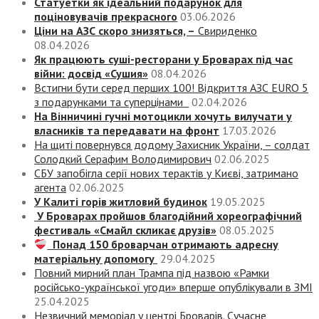
Статуетки як ідеальний подарунок для
поціновувачів прекрасного
03.06.2026
Ціни на АЗС скоро знизяться, –
Свириденко
08.04.2026
Як працюють суші-ресторани у Броварах під час
війни: досвід «Сушия»
08.04.2026
Встигни бути серед перших 100! Відкриття АЗС EURO 5
з подарунками та суперцінами
02.04.2026
На Вінничині гучні мотоцикли хочуть вилучати у
власників та передавати на фронт
17.03.2026
На щиті повернувся додому Захисник України, – солдат
Солодкий Серафим Володимирович
02.06.2025
СБУ запобігла серії нових терактів у Києві, затримано
агента
02.06.2025
У Калиті горів житловий будинок
19.05.2025
У Броварах пройшов благодійний хореографічний
фестиваль «Смайл скликає друзів»
08.05.2025
Понад 150 броварчан отримають адресну
матеріальну допомогу
29.04.2025
Повний мирний план Трампа під назвою «‎Рамки
російсько-української угоди» вперше опублікували в ЗМІ
25.04.2025
Незвичний меморіал у центрі Броварів. Сучасне