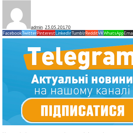
admin
23.05.2017
0
—
Facebook
Twitter
Pinterest
LinkedIn
Tumblr
Reddit
VK
WhatsApp
Emai