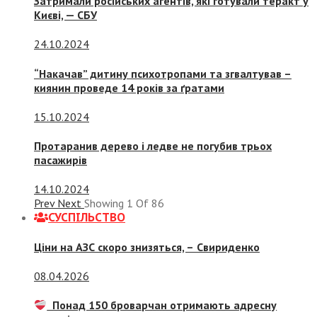
Затримали російських агентів, які готували теракт у
Києві, — СБУ
24.10.2024
“Накачав” дитину психотропами та згвалтував –
киянин проведе 14 років за ґратами
15.10.2024
Протаранив дерево і ледве не погубив трьох
пасажирів
14.10.2024
Prev
Next
Showing
1
Of
86
СУСПIЛЬСТВО
Ціни на АЗС скоро знизяться, –
Свириденко
08.04.2026
Понад 150 броварчан отримають адресну