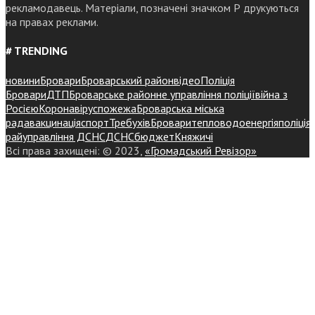
рекламодавець. Матеріали, позначені значком Р друкуються
на правах реклами.
# TRENDING
новини
Бровари
Броварський район
відео
Поліція
Бровари
ДТП
Броварське районне управління поліції
війна з
Росією
Коронавірус
пожежа
Броварська міська
рада
вакцинація
спорт
Требухів
Броваритепловодоенергія
поліція
райуправління ДСНС
ДСНС
бюджет
Княжичі
Всі права захищені: © 2023,
«Громадський Ревізор»