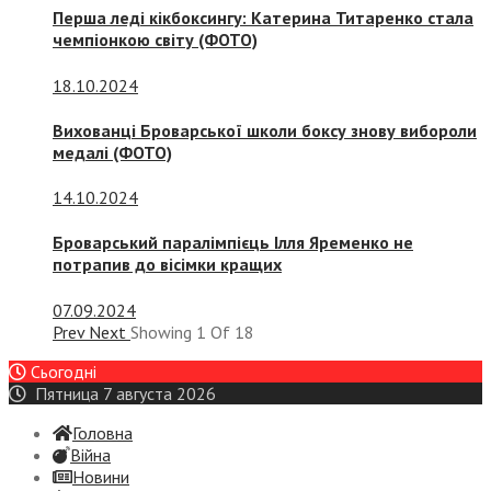
Перша леді кікбоксингу: Катерина Титаренко стала
чемпіонкою світу (ФОТО)
18.10.2024
Вихованці Броварської школи боксу знову вибороли
медалі (ФОТО)
14.10.2024
Броварський паралімпієць Ілля Яременко не
потрапив до вісімки кращих
07.09.2024
Prev
Next
Showing
1
Of
18
Сьогодні
Пятница 7 августа 2026
Головна
Війна
Новини