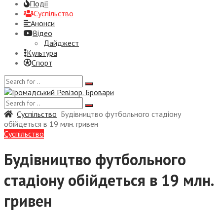
Події
Суспiльство
Анонси
Відео
Дайджест
Культура
Спорт
Суспiльство
Будівництво футбольного стадіону
обійдеться в 19 млн. гривен
Суспiльство
Будівництво футбольного
стадіону обійдеться в 19 млн.
гривен