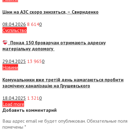
Ціни на АЗС скоро знизяться, –
Свириденко
08.04.2026
8 614
0
Суспiльство
Понад 150 броварчан отримають адресну
матеріальну допомогу
29.04.2025
13 965
0
Новини
Комунальники вже третій день намагаються пробити
засмічену каналізацію на Грушевського
18.04.2025
1 321
0
Load more
Добавить комментарий
Ваш адрес email не будет опубликован.
Обязательные поля
помечены
*