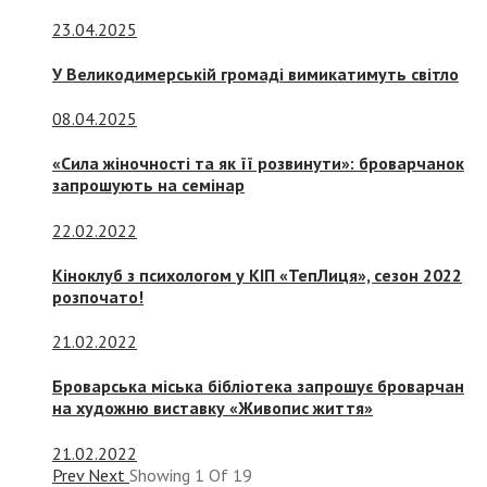
23.04.2025
У Великодимерській громаді вимикатимуть світло
08.04.2025
«Сила жіночності та як її розвинути»: броварчанок
запрошують на семінар
22.02.2022
Кіноклуб з психологом у КІП «ТепЛиця», сезон 2022
розпочато!
21.02.2022
Броварська міська бібліотека запрошує броварчан
на художню виставку «Живопис життя»
21.02.2022
Prev
Next
Showing
1
Of
19