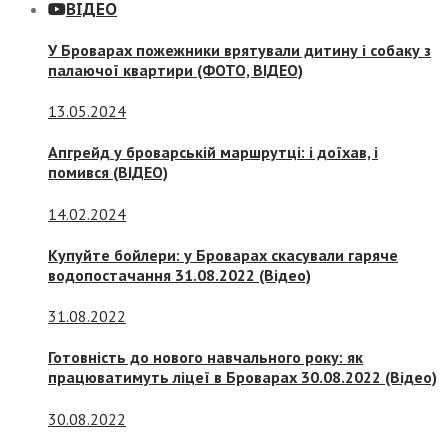
ВІДЕО
У Броварах пожежники врятували дитину і собаку з
палаючої квартири (ФОТО, ВІДЕО)
13.05.2024
Апгрейд у броварській маршрутці: і доїхав, і
помився (ВІДЕО)
14.02.2024
Купуйте бойлери: у Броварах скасували гаряче
водопостачання 31.08.2022 (Відео)
31.08.2022
Готовність до нового навчального року: як
працюватимуть ліцеї в Броварах 30.08.2022 (Відео)
30.08.2022