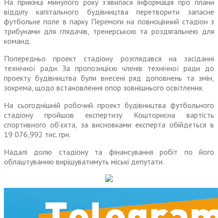
На прикінці минулого року з’явилася інформація про плани
відділу капітального будівництва перетворити запасне
футбольне поле в парку Перемоги на повноцінний стадіон з
трибунами для глядачів, тренерською та роздягальнею для
команд.
Попередньо проект стадіону розглядався на засіданні
технічної ради. За пропозицією членів технічної ради до
проекту будівництва були внесені ряд доповнень та змін,
зокрема, щодо встановлення опор зовнішнього освітлення.
На сьогоднішній робочий проект будівництва футбольного
стадіону пройшов експертизу. Кошторисна вартість
спортивного об’єкта, за висновками експерта обійдеться в
19 076,992 тис. грн.
Надалі долю стадіону та фінансування робіт по його
облаштуванню вирішуватимуть міські депутати.