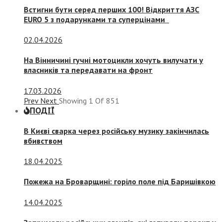
Встигни бути серед перших 100! Відкриття АЗС
EURO 5 з подарунками та суперцінами
02.04.2026
На Вінничині гучні мотоцикли хочуть вилучати у
власників та передавати на фронт
17.03.2026
Prev
Next
Showing
1
Of
851
ПОДІЇ
В Києві сварка через російську музику закінчилась
вбивством
18.04.2025
Пожежа на Броварщині: горіло поле під Баришівкою
14.04.2025