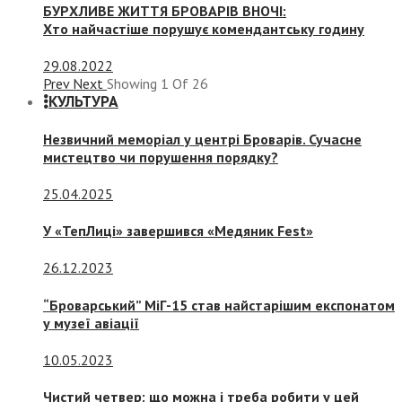
БУРХЛИВЕ ЖИТТЯ БРОВАРІВ ВНОЧІ:
Хто найчастіше порушує комендантську годину
29.08.2022
Prev
Next
Showing
1
Of
26
КУЛЬТУРА
Незвичний меморіал у центрі Броварів. Сучасне
мистецтво чи порушення порядку?
25.04.2025
У «ТепЛиці» завершився «Медяник Fest»
26.12.2023
“Броварський” МіГ-15 став найстарішим експонатом
у музеї авіації
10.05.2023
Чистий четвер: що можна і треба робити у цей