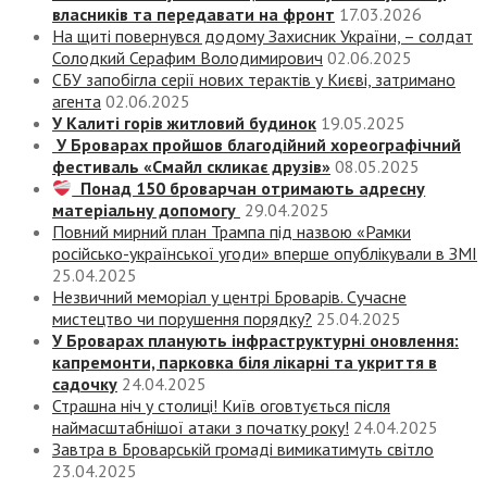
власників та передавати на фронт
17.03.2026
На щиті повернувся додому Захисник України, – солдат
Солодкий Серафим Володимирович
02.06.2025
СБУ запобігла серії нових терактів у Києві, затримано
агента
02.06.2025
У Калиті горів житловий будинок
19.05.2025
У Броварах пройшов благодійний хореографічний
фестиваль «Смайл скликає друзів»
08.05.2025
Понад 150 броварчан отримають адресну
матеріальну допомогу
29.04.2025
Повний мирний план Трампа під назвою «‎Рамки
російсько-української угоди» вперше опублікували в ЗМІ
25.04.2025
Незвичний меморіал у центрі Броварів. Сучасне
мистецтво чи порушення порядку?
25.04.2025
У Броварах планують інфраструктурні оновлення:
капремонти, парковка біля лікарні та укриття в
садочку
24.04.2025
Страшна ніч у столиці! Київ оговтується після
наймасштабнішої атаки з початку року!
24.04.2025
Завтра в Броварській громаді вимикатимуть світло
23.04.2025