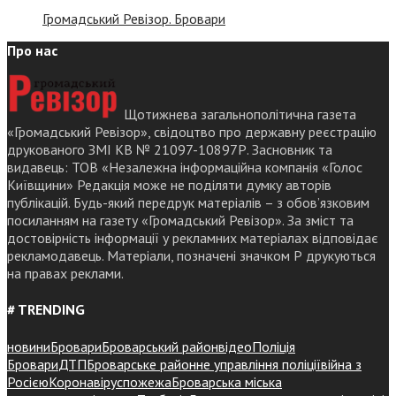
Громадський Ревізор. Бровари
Про нас
Щотижнева загальнополітична газета
«Громадський Ревізор», свідоцтво про державну реєстрацію
друкованого ЗМІ КВ № 21097-10897Р. Засновник та
видавець: ТОВ «Незалежна інформаційна компанія «Голос
Київщини» Редакція може не поділяти думку авторів
публікацій. Будь-який передрук матеріалів – з обов’язковим
посиланням на газету «Громадський Ревізор». За зміст та
достовірність інформації у рекламних матеріалах відповідає
рекламодавець. Матеріали, позначені значком Р друкуються
на правах реклами.
# TRENDING
новини
Бровари
Броварський район
відео
Поліція
Бровари
ДТП
Броварське районне управління поліції
війна з
Росією
Коронавірус
пожежа
Броварська міська