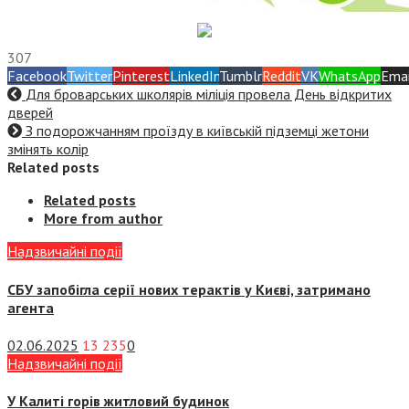
307
Facebook
Twitter
Pinterest
LinkedIn
Tumblr
Reddit
VK
WhatsApp
Emai
Для броварських школярів міліція провела День відкритих
дверей
З подорожчанням проїзду в київській підземці жетони
змінять колір
Related posts
Related posts
More from author
Надзвичайні події
СБУ запобігла серії нових терактів у Києві, затримано
агента
02.06.2025
13 235
0
Надзвичайні події
У Калиті горів житловий будинок