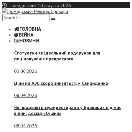
Skip
Понедельник 10 августа 2026
to
content
ГОЛОВНА
ВІЙНА
НОВИНИ
Статуетки як ідеальний подарунок для
поціновувачів прекрасного
03.06.2026
Ціни на АЗС скоро знизяться, –
Свириденко
08.04.2026
Як працюють суші-ресторани у Броварах під час
війни: досвід «Сушия»
08.04.2026