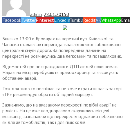
admin
28.01.2015
0
—
Facebook
Twitter
Pinterest
LinkedIn
Tumblr
Reddit
VK
WhatsApp
Emai
Близько 13:00 в Броварах на перетині вул. Київської та
Чапаєва сталася автопригода, внаслідок якої заблоковано
центральні смуги дороги. За попередніми даними на
перехресті не розминулись два легковики та позашляховик.
Відомостей про постраждалих в ДТП людей поки немає.
Наразі на місці перебувають правоохоронці та з’ясовують
обставини аварії.
Тож для тих хто поспішає та не хоче втратити час в заторі
«ГР» рекомендує обрати об`їздний маршрут.
Зазначимо, що на вказаному перехресті подібні аварії не
рідкість. На це вже неодноразово скаржились місцеві
мешканці, зазначаючи що перехрестя однаково небезпечно
як для автомобілістів, так і для пішоходів.