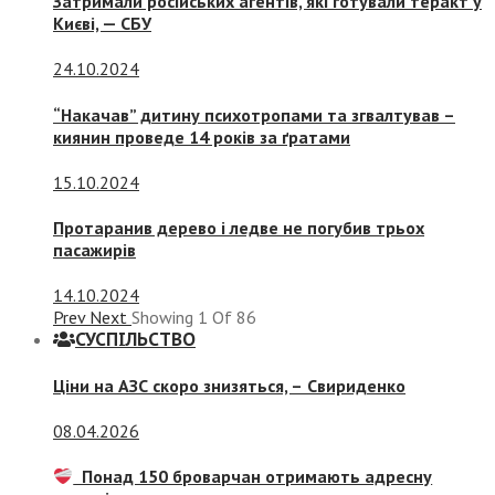
Затримали російських агентів, які готували теракт у
Києві, — СБУ
24.10.2024
“Накачав” дитину психотропами та згвалтував –
киянин проведе 14 років за ґратами
15.10.2024
Протаранив дерево і ледве не погубив трьох
пасажирів
14.10.2024
Prev
Next
Showing
1
Of
86
СУСПIЛЬСТВО
Ціни на АЗС скоро знизяться, –
Свириденко
08.04.2026
Понад 150 броварчан отримають адресну