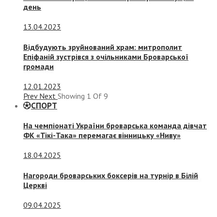
день
13.04.2023
Відбудують зруйнований храм: митрополит
Епіфаній зустрівся з очільниками Броварської
громади
12.01.2023
Prev
Next
Showing
1
Of
9
СПОРТ
На чемпіонаті України броварська команда дівчат
ФК «Тікі-Така» перемагає вінницьку «Ниву»
18.04.2025
Нагороди броварських боксерів на турнір в Білій
Церкві
09.04.2025