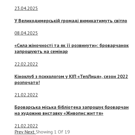
23.04.2025
У Великодимерській громаді вимикатимуть світло
08.04.2025
«Сила жіночності та як її розвинути»: броварчанок
запрошують на семінар
22.02.2022
Кіноклуб з психологом у КІП «ТепЛиця», сезон 2022
розпочато!
21.02.2022
Броварська міська бібліотека запрошує броварчан
на художню виставку «Живопис життя»
21.02.2022
Prev
Next
Showing
1
Of
19