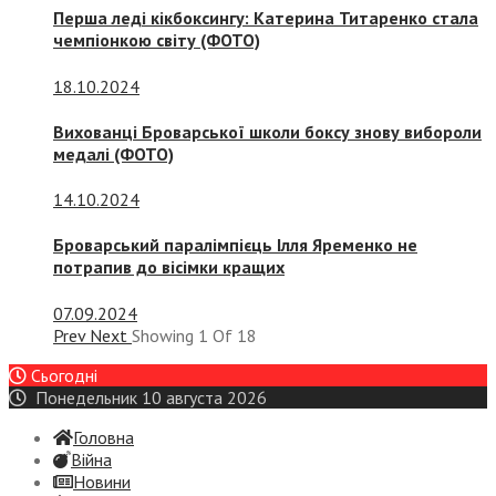
Перша леді кікбоксингу: Катерина Титаренко стала
чемпіонкою світу (ФОТО)
18.10.2024
Вихованці Броварської школи боксу знову вибороли
медалі (ФОТО)
14.10.2024
Броварський паралімпієць Ілля Яременко не
потрапив до вісімки кращих
07.09.2024
Prev
Next
Showing
1
Of
18
Сьогодні
Понедельник 10 августа 2026
Головна
Війна
Новини