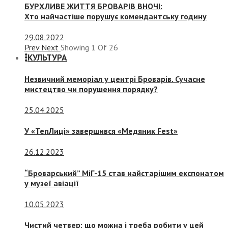
БУРХЛИВЕ ЖИТТЯ БРОВАРІВ ВНОЧІ:
Хто найчастіше порушує комендантську годину
29.08.2022
Prev
Next
Showing
1
Of
26
КУЛЬТУРА
Незвичний меморіал у центрі Броварів. Сучасне
мистецтво чи порушення порядку?
25.04.2025
У «ТепЛиці» завершився «Медяник Fest»
26.12.2023
“Броварський” МіГ-15 став найстарішим експонатом
у музеї авіації
10.05.2023
Чистий четвер: що можна і треба робити у цей