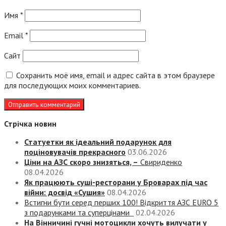
Имя
*
Email
*
Сайт
Сохранить моё имя, email и адрес сайта в этом браузере
для последующих моих комментариев.
Стрічка новин
Статуетки як ідеальний подарунок для
поціновувачів прекрасного
03.06.2026
Ціни на АЗС скоро знизяться, –
Свириденко
08.04.2026
Як працюють суші-ресторани у Броварах під час
війни: досвід «Сушия»
08.04.2026
Встигни бути серед перших 100! Відкриття АЗС EURO 5
з подарунками та суперцінами
02.04.2026
На Вінничині гучні мотоцикли хочуть вилучати у