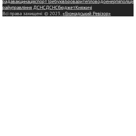
рада
вакцинація
спорт
Требухів
Броваритепловодоенергія
поліція
райуправління ДСНС
ДСНС
бюджет
Княжичі
Всі права захищені: © 2023,
«Громадський Ревізор»