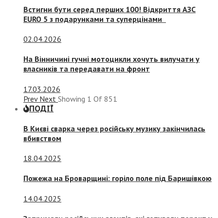
Встигни бути серед перших 100! Відкриття АЗС
EURO 5 з подарунками та суперцінами
02.04.2026
На Вінничині гучні мотоцикли хочуть вилучати у
власників та передавати на фронт
17.03.2026
Prev
Next
Showing
1
Of
851
ПОДІЇ
В Києві сварка через російську музику закінчилась
вбивством
18.04.2025
Пожежа на Броварщині: горіло поле під Баришівкою
14.04.2025