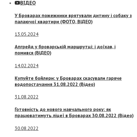
ВІДЕО
У Броварах пожежники врятували дитину і собаку з
палаючої квартири (ФОТО, ВІДЕО)
13.05.2024
Апгрейд у броварській маршрутці: і доїхав, і
помився (ВІДЕО)
14.02.2024
Купуйте бойлери: у Броварах скасували гаряче
водопостачання 31.08.2022 (Відео)
31.08.2022
Готовність до нового навчального року: як
працюватимуть ліцеї в Броварах 30.08.2022 (Відео)
30.08.2022