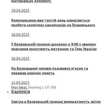
матеріальну допомогу
29.04.2025
Комунальники вже третій день намагаються
пробити засмічену каналізацію на Грушевського
18.04.2025
У Броварській громаді щоденно о 9:00 у хвилину
мовчання лунатимуть метроном та Гімн України
18.04.2025
На Броварщині чоловік подавився м’ясом та
пережив клінічну смерть
15.04.2025
Prev
Next
Showing
1
Of
588
АНОНСИ
Завтра в Броварській громаді вимикатимуть світло