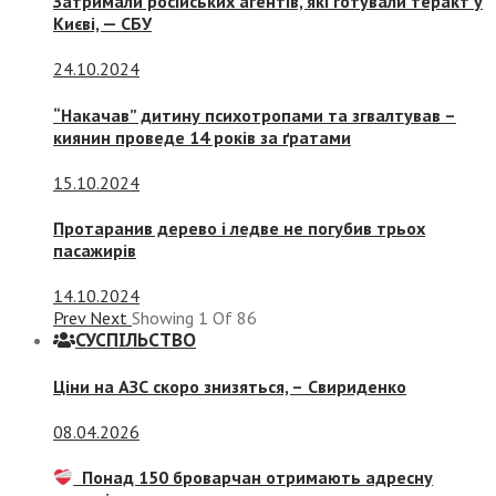
Затримали російських агентів, які готували теракт у
Києві, — СБУ
24.10.2024
“Накачав” дитину психотропами та згвалтував –
киянин проведе 14 років за ґратами
15.10.2024
Протаранив дерево і ледве не погубив трьох
пасажирів
14.10.2024
Prev
Next
Showing
1
Of
86
СУСПIЛЬСТВО
Ціни на АЗС скоро знизяться, –
Свириденко
08.04.2026
Понад 150 броварчан отримають адресну