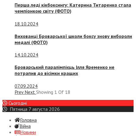
Перша леді кікбоксингу: Катерина Титаренко стала
чемпіонкою світу (ФОТО)
18.10.2024
Вихованці Броварської школи боксу знову вибороли
медалі (ФОТО)
14.10.2024
Броварський паралімпієць Ілля Яременко не
потрапив до вісімки кращих
07.09.2024
Prev
Next
Showing
1
Of
18
Сьогодні
Пятница 7 августа 2026
Головна
Війна
Новини