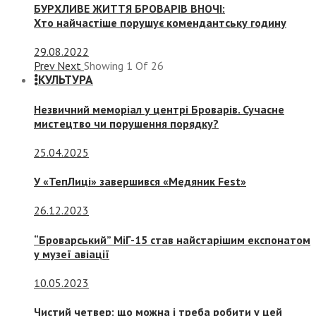
БУРХЛИВЕ ЖИТТЯ БРОВАРІВ ВНОЧІ:
Хто найчастіше порушує комендантську годину
29.08.2022
Prev
Next
Showing
1
Of
26
КУЛЬТУРА
Незвичний меморіал у центрі Броварів. Сучасне
мистецтво чи порушення порядку?
25.04.2025
У «ТепЛиці» завершився «Медяник Fest»
26.12.2023
“Броварський” МіГ-15 став найстарішим експонатом
у музеї авіації
10.05.2023
Чистий четвер: що можна і треба робити у цей