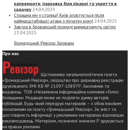
капремонти, парковка біля лікарні та укриття в
садочку
24.04.2025
Страшна ніч у столиці! Київ оговтується після
наймасштабнішої атаки з початку року!
24.04.2025
Завтра в Броварській громаді вимикатимуть світло
23.04.2025
Громадський Ревізор. Бровари
Про нас
Щотижнева загальнополітична газета
«Громадський Ревізор», свідоцтво про державну реєстрацію
друкованого ЗМІ КВ № 21097-10897Р. Засновник та
видавець: ТОВ «Незалежна інформаційна компанія «Голос
Київщини» Редакція може не поділяти думку авторів
публікацій. Будь-який передрук матеріалів – з обов’язковим
посиланням на газету «Громадський Ревізор». За зміст та
достовірність інформації у рекламних матеріалах відповідає
рекламодавець. Матеріали, позначені значком Р друкуються
на правах реклами.