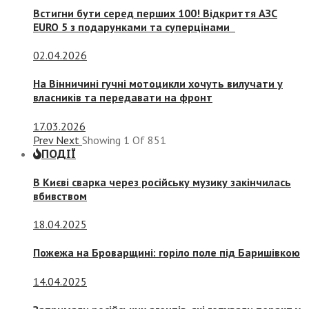
Встигни бути серед перших 100! Відкриття АЗС
EURO 5 з подарунками та суперцінами
02.04.2026
На Вінничині гучні мотоцикли хочуть вилучати у
власників та передавати на фронт
17.03.2026
Prev
Next
Showing
1
Of
851
ПОДІЇ
В Києві сварка через російську музику закінчилась
вбивством
18.04.2025
Пожежа на Броварщині: горіло поле під Баришівкою
14.04.2025