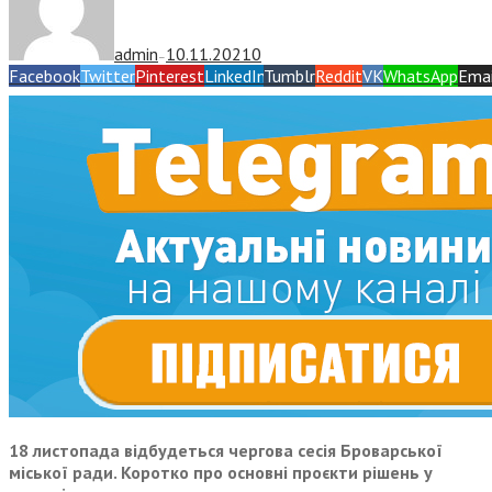
admin
10.11.2021
0
—
Facebook
Twitter
Pinterest
LinkedIn
Tumblr
Reddit
VK
WhatsApp
Emai
18 листопада відбудеться чергова сесія Броварської
міської ради. Коротко про основні проєкти рішень у