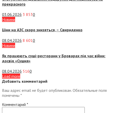
прекрасного
03.06.2026
3 853
0
Новини
Ціни на АЗС скоро знизяться, –
Свириденко
08.04.2026
8 601
0
Новини
Як працюють суші-ресторани у Броварах під час війни:
досвід «Сушия»
08.04.2026
516
0
Load more
Добавить комментарий
Ваш адрес email не будет опубликован.
Обязательные поля
помечены
*
Комментарий
*