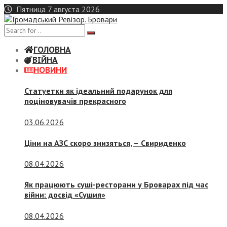
Skip
Пятница 7 августа 2026
to
content
ГОЛОВНА
ВІЙНА
НОВИНИ
Статуетки як ідеальний подарунок для
поціновувачів прекрасного
03.06.2026
Ціни на АЗС скоро знизяться, –
Свириденко
08.04.2026
Як працюють суші-ресторани у Броварах під час
війни: досвід «Сушия»
08.04.2026