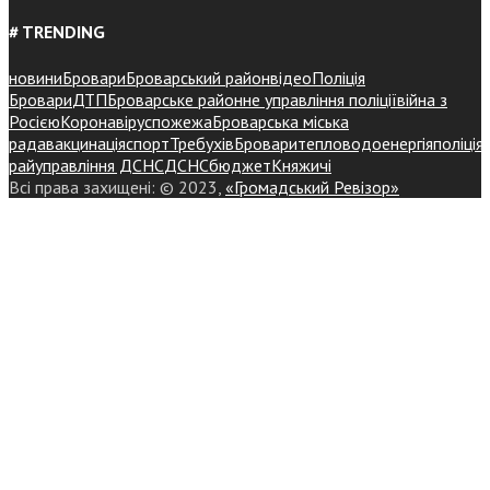
# TRENDING
новини
Бровари
Броварський район
відео
Поліція
Бровари
ДТП
Броварське районне управління поліції
війна з
Росією
Коронавірус
пожежа
Броварська міська
рада
вакцинація
спорт
Требухів
Броваритепловодоенергія
поліція
райуправління ДСНС
ДСНС
бюджет
Княжичі
Всі права захищені: © 2023,
«Громадський Ревізор»