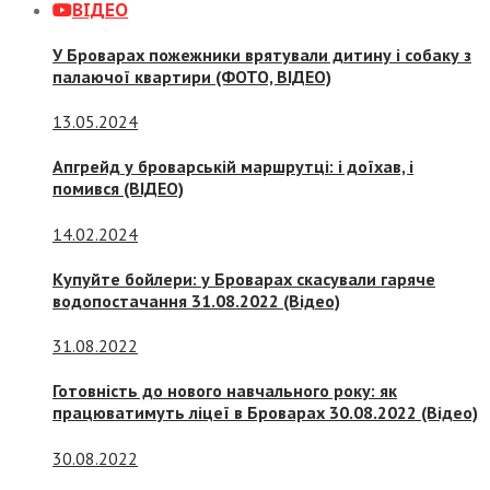
ВІДЕО
У Броварах пожежники врятували дитину і собаку з
палаючої квартири (ФОТО, ВІДЕО)
13.05.2024
Апгрейд у броварській маршрутці: і доїхав, і
помився (ВІДЕО)
14.02.2024
Купуйте бойлери: у Броварах скасували гаряче
водопостачання 31.08.2022 (Відео)
31.08.2022
Готовність до нового навчального року: як
працюватимуть ліцеї в Броварах 30.08.2022 (Відео)
30.08.2022