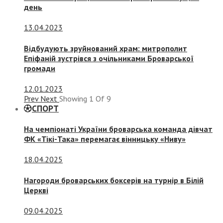
день
13.04.2023
Відбудують зруйнований храм: митрополит
Епіфаній зустрівся з очільниками Броварської
громади
12.01.2023
Prev
Next
Showing
1
Of
9
СПОРТ
На чемпіонаті України броварська команда дівчат
ФК «Тікі-Така» перемагає вінницьку «Ниву»
18.04.2025
Нагороди броварських боксерів на турнір в Білій
Церкві
09.04.2025