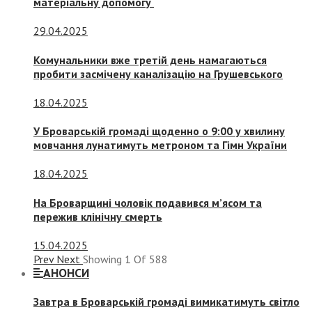
матеріальну допомогу
29.04.2025
Комунальники вже третій день намагаються
пробити засмічену каналізацію на Грушевського
18.04.2025
У Броварській громаді щоденно о 9:00 у хвилину
мовчання лунатимуть метроном та Гімн України
18.04.2025
На Броварщині чоловік подавився м’ясом та
пережив клінічну смерть
15.04.2025
Prev
Next
Showing
1
Of
588
АНОНСИ
Завтра в Броварській громаді вимикатимуть світло