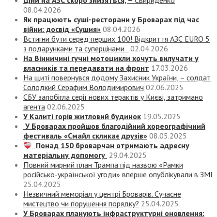
Ціни на АЗС скоро знизяться, –
Свириденко
08.04.2026
Як працюють суші-ресторани у Броварах під час
війни: досвід «Сушия»
08.04.2026
Встигни бути серед перших 100! Відкриття АЗС EURO 5
з подарунками та суперцінами
02.04.2026
На Вінничині гучні мотоцикли хочуть вилучати у
власників та передавати на фронт
17.03.2026
На щиті повернувся додому Захисник України, – солдат
Солодкий Серафим Володимирович
02.06.2025
СБУ запобігла серії нових терактів у Києві, затримано
агента
02.06.2025
У Калиті горів житловий будинок
19.05.2025
У Броварах пройшов благодійний хореографічний
фестиваль «Смайл скликає друзів»
08.05.2025
Понад 150 броварчан отримають адресну
матеріальну допомогу
29.04.2025
Повний мирний план Трампа під назвою «‎Рамки
російсько-української угоди» вперше опублікували в ЗМІ
25.04.2025
Незвичний меморіал у центрі Броварів. Сучасне
мистецтво чи порушення порядку?
25.04.2025
У Броварах планують інфраструктурні оновлення: