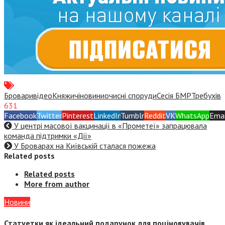
Бровари
відео
Княжичі
новини
очисні споруди
Сесія БМР
Требухів
631
Facebook
Twitter
Pinterest
LinkedIn
Tumblr
Reddit
VK
WhatsApp
Emai
У центрі масової вакцинації в «Прометеї» запрацювала
команда підтримки «Дії»
У Броварах на Київській сталася пожежа
Related posts
Related posts
More from author
Новини
Статуетки як ідеальний подарунок для поціновувачів