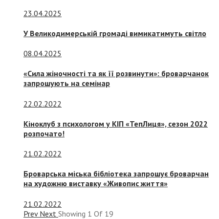
23.04.2025
У Великодимерській громаді вимикатимуть світло
08.04.2025
«Сила жіночності та як її розвинути»: броварчанок
запрошують на семінар
22.02.2022
Кіноклуб з психологом у КІП «ТепЛиця», сезон 2022
розпочато!
21.02.2022
Броварська міська бібліотека запрошує броварчан
на художню виставку «Живопис життя»
21.02.2022
Prev
Next
Showing
1
Of
19