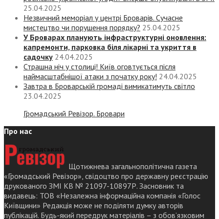
25.04.2025
Незвичний меморіал у центрі Броварів. Сучасне
мистецтво чи порушення порядку?
25.04.2025
У Броварах планують інфраструктурні оновлення:
капремонти, парковка біля лікарні та укриття в
садочку
24.04.2025
Страшна ніч у столиці! Київ оговтується після
наймасштабнішої атаки з початку року!
24.04.2025
Завтра в Броварській громаді вимикатимуть світло
23.04.2025
Громадський Ревізор. Бровари
Про нас
Щотижнева загальнополітична газета
«Громадський Ревізор», свідоцтво про державну реєстрацію
друкованого ЗМІ КВ № 21097-10897Р. Засновник та
видавець: ТОВ «Незалежна інформаційна компанія «Голос
Київщини» Редакція може не поділяти думку авторів
публікацій. Будь-який передрук матеріалів – з обов’язковим