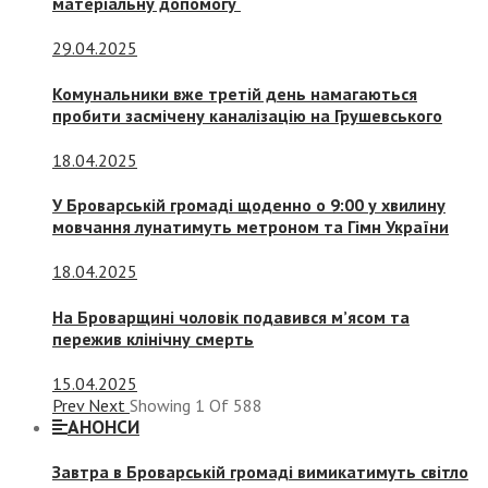
матеріальну допомогу
29.04.2025
Комунальники вже третій день намагаються
пробити засмічену каналізацію на Грушевського
18.04.2025
У Броварській громаді щоденно о 9:00 у хвилину
мовчання лунатимуть метроном та Гімн України
18.04.2025
На Броварщині чоловік подавився м’ясом та
пережив клінічну смерть
15.04.2025
Prev
Next
Showing
1
Of
588
АНОНСИ
Завтра в Броварській громаді вимикатимуть світло