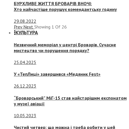
БУРХЛИВЕ ЖИТТЯ БРОВАРІВ ВНОЧІ:
Хто найчастіше порушує комендантську годину
29.08.2022
Prev
Next
Showing
1
Of
26
КУЛЬТУРА
Незвичний меморіал у центрі Броварів. Сучасне
мистецтво чи порушення порядку?
25.04.2025
У «ТепЛиці» завершився «Медяник Fest»
26.12.2023
“Броварський” МіГ-15 став найстарішим експонатом
у музеї авіації
10.05.2023
Чистий четвер: що можна і треба робити у цей