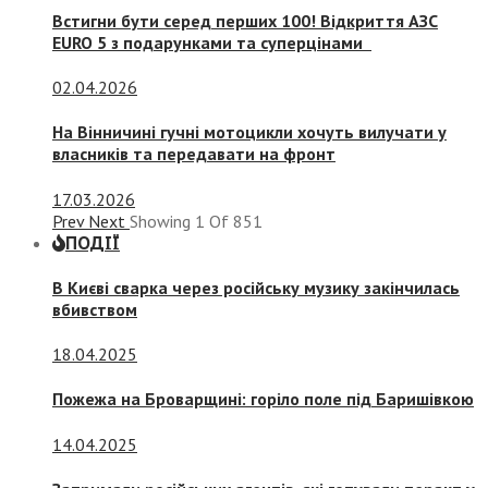
Встигни бути серед перших 100! Відкриття АЗС
EURO 5 з подарунками та суперцінами
02.04.2026
На Вінничині гучні мотоцикли хочуть вилучати у
власників та передавати на фронт
17.03.2026
Prev
Next
Showing
1
Of
851
ПОДІЇ
В Києві сварка через російську музику закінчилась
вбивством
18.04.2025
Пожежа на Броварщині: горіло поле під Баришівкою
14.04.2025