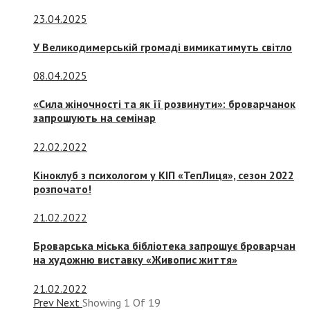
23.04.2025
У Великодимерській громаді вимикатимуть світло
08.04.2025
«Сила жіночності та як її розвинути»: броварчанок
запрошують на семінар
22.02.2022
Кіноклуб з психологом у КІП «ТепЛиця», сезон 2022
розпочато!
21.02.2022
Броварська міська бібліотека запрошує броварчан
на художню виставку «Живопис життя»
21.02.2022
Prev
Next
Showing
1
Of
19