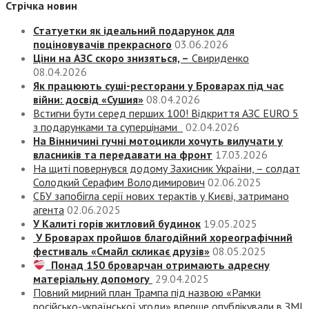
Стрічка новин
Статуетки як ідеальний подарунок для
поціновувачів прекрасного
03.06.2026
Ціни на АЗС скоро знизяться, –
Свириденко
08.04.2026
Як працюють суші-ресторани у Броварах під час
війни: досвід «Сушия»
08.04.2026
Встигни бути серед перших 100! Відкриття АЗС EURO 5
з подарунками та суперцінами
02.04.2026
На Вінничині гучні мотоцикли хочуть вилучати у
власників та передавати на фронт
17.03.2026
На щиті повернувся додому Захисник України, – солдат
Солодкий Серафим Володимирович
02.06.2025
СБУ запобігла серії нових терактів у Києві, затримано
агента
02.06.2025
У Калиті горів житловий будинок
19.05.2025
У Броварах пройшов благодійний хореографічний
фестиваль «Смайл скликає друзів»
08.05.2025
Понад 150 броварчан отримають адресну
матеріальну допомогу
29.04.2025
Повний мирний план Трампа під назвою «‎Рамки
російсько-української угоди» вперше опублікували в ЗМІ