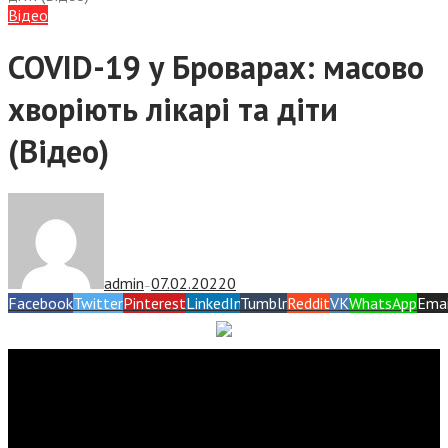
Відео
COVID-19 у Броварах: масово
хворіють лікарі та діти
(Відео)
admin
07.02.2022
0
—
Facebook
Twitter
Pinterest
LinkedIn
Tumblr
Reddit
VK
WhatsApp
Emai