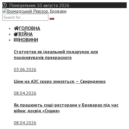
Skip
Понедельник 10 августа 2026
to
content
ГОЛОВНА
ВІЙНА
НОВИНИ
Статуетки як ідеальний подарунок для
поціновувачів прекрасного
03.06.2026
Ціни на АЗС скоро знизяться, –
Свириденко
08.04.2026
Як працюють суші-ресторани у Броварах під час
війни: досвід «Сушия»
08.04.2026