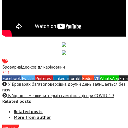
Бровари
відео
ковід
лікарі
новини
511
Facebook
Twitter
Pinterest
LinkedIn
Tumblr
Reddit
VK
WhatsApp
Emai
У Броварах багатоповерхівка другий день залишається без
газу
В Україні зменшили термін самоізоляції при COVID-19
Related posts
Related posts
More from author
Бровари