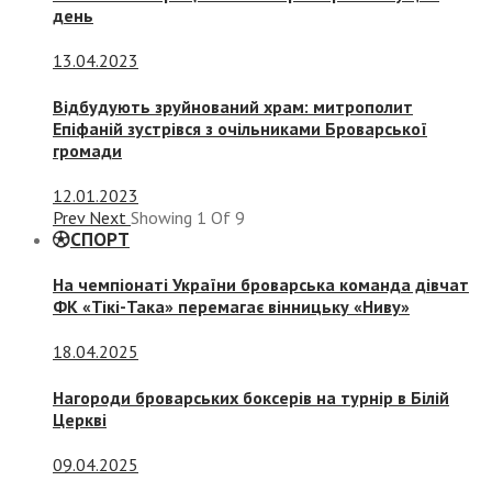
день
13.04.2023
Відбудують зруйнований храм: митрополит
Епіфаній зустрівся з очільниками Броварської
громади
12.01.2023
Prev
Next
Showing
1
Of
9
СПОРТ
На чемпіонаті України броварська команда дівчат
ФК «Тікі-Така» перемагає вінницьку «Ниву»
18.04.2025
Нагороди броварських боксерів на турнір в Білій
Церкві
09.04.2025