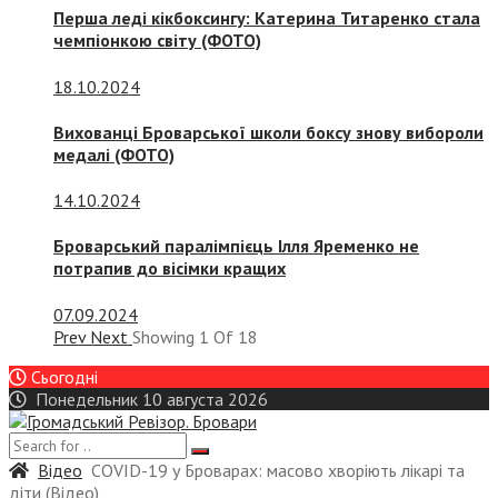
Перша леді кікбоксингу: Катерина Титаренко стала
чемпіонкою світу (ФОТО)
18.10.2024
Вихованці Броварської школи боксу знову вибороли
медалі (ФОТО)
14.10.2024
Броварський паралімпієць Ілля Яременко не
потрапив до вісімки кращих
07.09.2024
Prev
Next
Showing
1
Of
18
Сьогодні
Понедельник 10 августа 2026
Відео
COVID-19 у Броварах: масово хворіють лікарі та
діти (Відео)