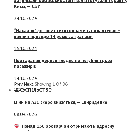
Затримали російських агентів, які готували теракт у
Києві, — СБУ
24.10.2024
“Накачав” дитину психотропами та згвалтував –
киянин проведе 14 років за ґратами
15.10.2024
Протаранив дерево і ледве не погубив трьох
пасажирів
14.10.2024
Prev
Next
Showing
1
Of
86
СУСПIЛЬСТВО
Ціни на АЗС скоро знизяться, –
Свириденко
08.04.2026
Понад 150 броварчан отримають адресну