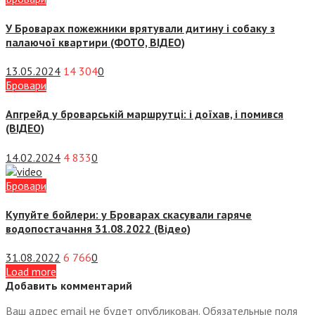
У Броварах пожежники врятували дитину і собаку з
палаючої квартири (ФОТО, ВІДЕО)
13.05.2024
14 304
0
Бровари
Апгрейд у броварській маршрутці: і доїхав, і помився
(ВІДЕО)
14.02.2024
4 833
0
Бровари
Купуйте бойлери: у Броварах скасували гаряче
водопостачання 31.08.2022 (Відео)
31.08.2022
6 766
0
Load more
Добавить комментарий
Ваш адрес email не будет опубликован.
Обязательные поля