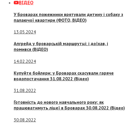
ВІДЕО
У Броварах пожежники врятували дитину і собаку з
палаючої квартири (ФОТО, ВІДЕО)
13.05.2024
Апгрейд у броварській маршрутці: і доїхав, і
помився (ВІДЕО)
14.02.2024
Купуйте бойлери: у Броварах скасували гаряче
водопостачання 31.08.2022 (Відео)
31.08.2022
Готовність до нового навчального року: як
працюватимуть ліцеї в Броварах 30.08.2022 (Відео)
30.08.2022