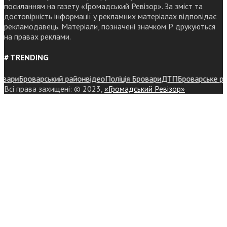
посиланням на газету «Громадський Ревізор». За зміст та
достовірність інформації у рекламних матеріалах відповідає
рекламодавець. Матеріали, позначені значком Р друкуються
на правах реклами.
# TRENDING
ри
Броварський район
відео
Поліція Бровари
ДТП
Броварське район
Всі права захищені: © 2023,
«Громадський Ревізор»