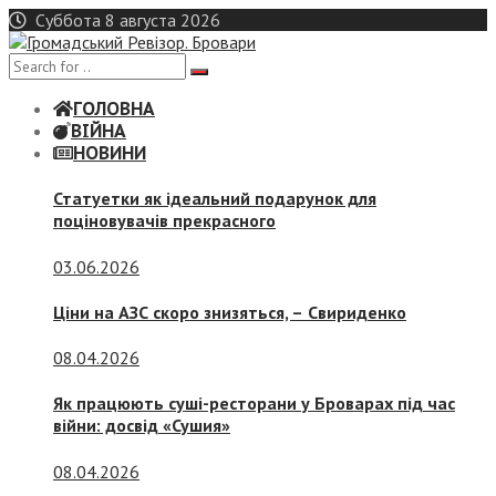
Skip
Суббота 8 августа 2026
to
content
ГОЛОВНА
ВІЙНА
НОВИНИ
Статуетки як ідеальний подарунок для
поціновувачів прекрасного
03.06.2026
Ціни на АЗС скоро знизяться, –
Свириденко
08.04.2026
Як працюють суші-ресторани у Броварах під час
війни: досвід «Сушия»
08.04.2026