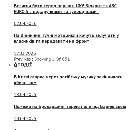
Встигни бути серед перших 100! Відкриття АЗС
EURO 5 з подарунками та суперцінами
02.04.2026
На Вінничині гучні мотоцикли хочуть вилучати у
власників та передавати на фронт
17.03.2026
Prev
Next
Showing
1
Of
851
ПОДІЇ
В Києві сварка через російську музику закінчилась
вбивством
18.04.2025
Пожежа на Броварщині: горіло поле під Баришівкою
14.04.2025