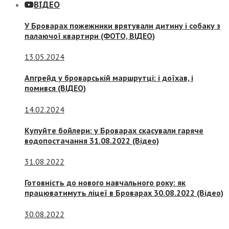
ВІДЕО
У Броварах пожежники врятували дитину і собаку з
палаючої квартири (ФОТО, ВІДЕО)
13.05.2024
Апгрейд у броварській маршрутці: і доїхав, і
помився (ВІДЕО)
14.02.2024
Купуйте бойлери: у Броварах скасували гаряче
водопостачання 31.08.2022 (Відео)
31.08.2022
Готовність до нового навчального року: як
працюватимуть ліцеї в Броварах 30.08.2022 (Відео)
30.08.2022