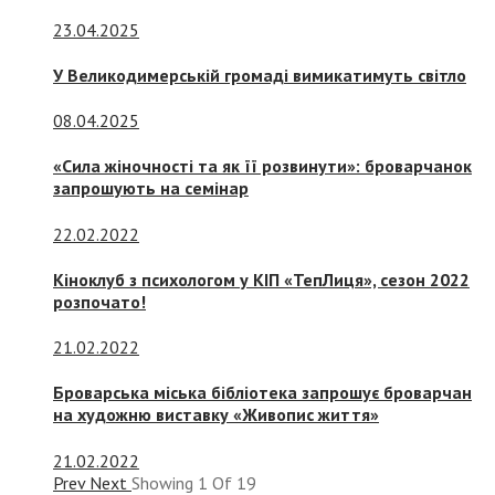
23.04.2025
У Великодимерській громаді вимикатимуть світло
08.04.2025
«Сила жіночності та як її розвинути»: броварчанок
запрошують на семінар
22.02.2022
Кіноклуб з психологом у КІП «ТепЛиця», сезон 2022
розпочато!
21.02.2022
Броварська міська бібліотека запрошує броварчан
на художню виставку «Живопис життя»
21.02.2022
Prev
Next
Showing
1
Of
19