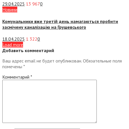
29.04.2025
13 967
0
Новини
Комунальники вже третій день намагаються пробити
засмічену каналізацію на Грушевського
18.04.2025
1 322
0
Load more
Добавить комментарий
Ваш адрес email не будет опубликован.
Обязательные поля
помечены
*
Комментарий
*