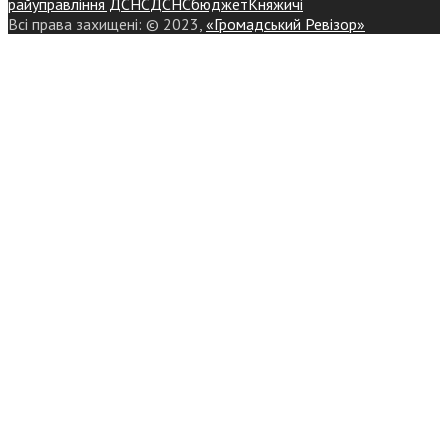
райуправління ДСНС
ДСНС
бюджет
Княжичі
Всі права захищені: © 2023,
«Громадський Ревізор»