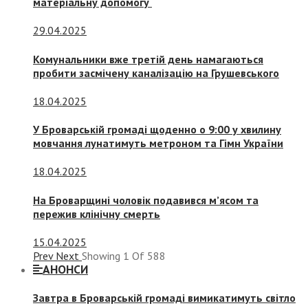
матеріальну допомогу
29.04.2025
Комунальники вже третій день намагаються
пробити засмічену каналізацію на Грушевського
18.04.2025
У Броварській громаді щоденно о 9:00 у хвилину
мовчання лунатимуть метроном та Гімн України
18.04.2025
На Броварщині чоловік подавився м’ясом та
пережив клінічну смерть
15.04.2025
Prev
Next
Showing
1
Of
588
АНОНСИ
Завтра в Броварській громаді вимикатимуть світло