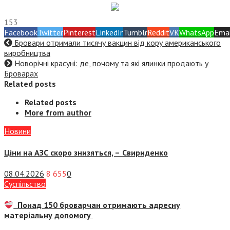
153
Facebook
Twitter
Pinterest
LinkedIn
Tumblr
Reddit
VK
WhatsApp
Emai
Бровари отримали тисячу вакцин від кору американського
виробництва
Новорічні красуні: де, почому та які ялинки продають у
Броварах
Related posts
Related posts
More from author
Новини
Ціни на АЗС скоро знизяться, –
Свириденко
08.04.2026
8 655
0
Суспiльство
Понад 150 броварчан отримають адресну
матеріальну допомогу