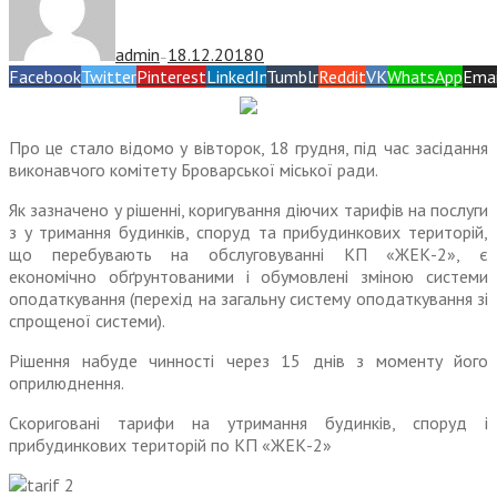
admin
18.12.2018
0
—
Facebook
Twitter
Pinterest
LinkedIn
Tumblr
Reddit
VK
WhatsApp
Emai
Про це стало відомо у вівторок, 18 грудня, під час засідання
виконавчого комітету Броварської міської ради.
Як зазначено у рішенні, коригування діючих тарифів на послуги
з у тримання будинків, споруд та прибудинкових територій,
що перебувають на обслуговуванні КП «ЖЕК-2», є
економічно обґрунтованими і обумовлені зміною системи
оподаткування (перехід на загальну систему оподаткування зі
спрощеної системи).
Рішення набуде чинності через 15 днів з моменту його
оприлюднення.
Скориговані тарифи на утримання будинків, споруд і
прибудинкових територій по КП «ЖЕК-2»