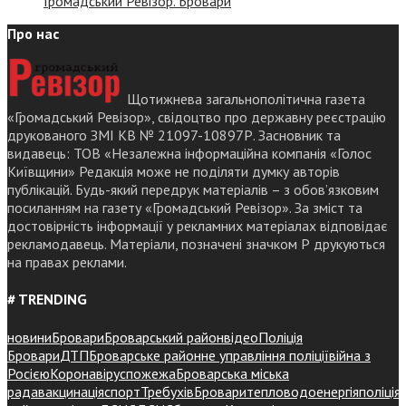
Громадський Ревізор. Бровари
Про нас
Щотижнева загальнополітична газета
«Громадський Ревізор», свідоцтво про державну реєстрацію
друкованого ЗМІ КВ № 21097-10897Р. Засновник та
видавець: ТОВ «Незалежна інформаційна компанія «Голос
Київщини» Редакція може не поділяти думку авторів
публікацій. Будь-який передрук матеріалів – з обов’язковим
посиланням на газету «Громадський Ревізор». За зміст та
достовірність інформації у рекламних матеріалах відповідає
рекламодавець. Матеріали, позначені значком Р друкуються
на правах реклами.
# TRENDING
новини
Бровари
Броварський район
відео
Поліція
Бровари
ДТП
Броварське районне управління поліції
війна з
Росією
Коронавірус
пожежа
Броварська міська
рада
вакцинація
спорт
Требухів
Броваритепловодоенергія
поліція