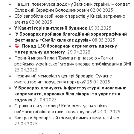
На щиті повернувся додому Захисник України, – солдат
Солодкий Серафим Володимирович
02.06.2025
СБУ запобігла серії нових терактів у Києві, затримано
агента
02.06.2025
У Калиті горів житловий будинок
19.05.2025
У Броварах пройшов благодійний хореографічний
фестиваль «Смайл скликає друзів»
08.05.2025
Понад 150 броварчан отримають адресну
матеріальну допомогу
29.04.2025
Повний мирний план Трампа під назвою «‎Рамки
російсько-української угоди» вперше опублікували в ЗМІ
25.04.2025
Незвичний меморіал у центрі Броварів. Сучасне
мистецтво чи порушення порядку?
25.04.2025
У Броварах планують інфраструктурні оновлення:
капремонти, парковка біля лікарні та укриття в
садочку
24.04.2025
Страшна ніч у столиці! Київ оговтується після
наймасштабнішої атаки з початку року!
24.04.2025
Завтра в Броварській громаді вимикатимуть світло
23.04.2025