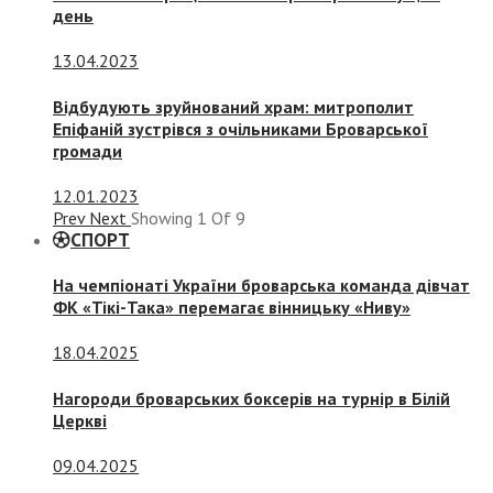
день
13.04.2023
Відбудують зруйнований храм: митрополит
Епіфаній зустрівся з очільниками Броварської
громади
12.01.2023
Prev
Next
Showing
1
Of
9
СПОРТ
На чемпіонаті України броварська команда дівчат
ФК «Тікі-Така» перемагає вінницьку «Ниву»
18.04.2025
Нагороди броварських боксерів на турнір в Білій
Церкві
09.04.2025