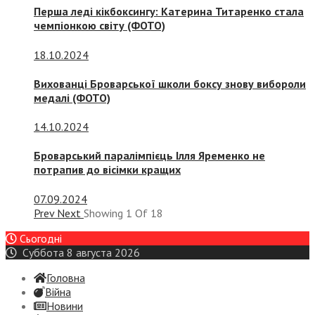
Перша леді кікбоксингу: Катерина Титаренко стала
чемпіонкою світу (ФОТО)
18.10.2024
Вихованці Броварської школи боксу знову вибороли
медалі (ФОТО)
14.10.2024
Броварський паралімпієць Ілля Яременко не
потрапив до вісімки кращих
07.09.2024
Prev
Next
Showing
1
Of
18
Сьогодні
Суббота 8 августа 2026
Головна
Війна
Новини