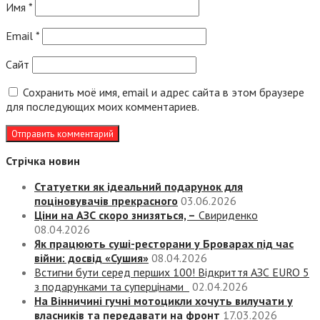
Имя
*
Email
*
Сайт
Сохранить моё имя, email и адрес сайта в этом браузере
для последующих моих комментариев.
Стрічка новин
Статуетки як ідеальний подарунок для
поціновувачів прекрасного
03.06.2026
Ціни на АЗС скоро знизяться, –
Свириденко
08.04.2026
Як працюють суші-ресторани у Броварах під час
війни: досвід «Сушия»
08.04.2026
Встигни бути серед перших 100! Відкриття АЗС EURO 5
з подарунками та суперцінами
02.04.2026
На Вінничині гучні мотоцикли хочуть вилучати у
власників та передавати на фронт
17.03.2026