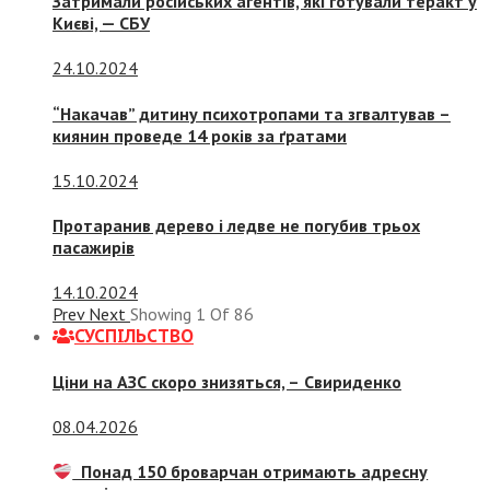
Затримали російських агентів, які готували теракт у
Києві, — СБУ
24.10.2024
“Накачав” дитину психотропами та згвалтував –
киянин проведе 14 років за ґратами
15.10.2024
Протаранив дерево і ледве не погубив трьох
пасажирів
14.10.2024
Prev
Next
Showing
1
Of
86
СУСПIЛЬСТВО
Ціни на АЗС скоро знизяться, –
Свириденко
08.04.2026
Понад 150 броварчан отримають адресну