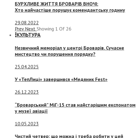
БУРХЛИВЕ ЖИТТЯ БРОВАРІВ ВНОЧІ:
Хто найчастіше порушує комендантську годину
29.08.2022
Prev
Next
Showing
1
Of
26
КУЛЬТУРА
Незвичний меморіал у центрі Броварів. Сучасне
мистецтво чи порушення порядку?
25.04.2025
У «ТепЛиці» завершився «Медяник Fest»
26.12.2023
“Броварський” МіГ-15 став найстарішим експонатом
у музеї авіації
10.05.2023
Чистий четвер: що можна і треба робити у цей