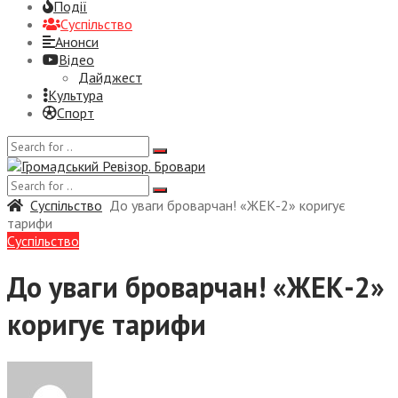
Події
Суспiльство
Анонси
Відео
Дайджест
Культура
Спорт
Суспiльство
До уваги броварчан! «ЖЕК-2» коригує
тарифи
Суспiльство
До уваги броварчан! «ЖЕК-2»
коригує тарифи