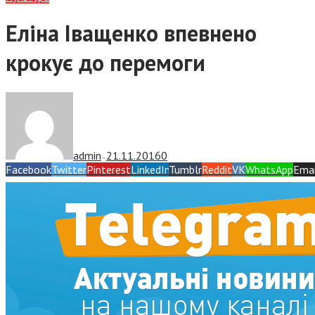
Еліна Іващенко впевнено
крокує до перемоги
admin
21.11.2016
0
—
Facebook
Twitter
Pinterest
LinkedIn
Tumblr
Reddit
VK
WhatsApp
Emai