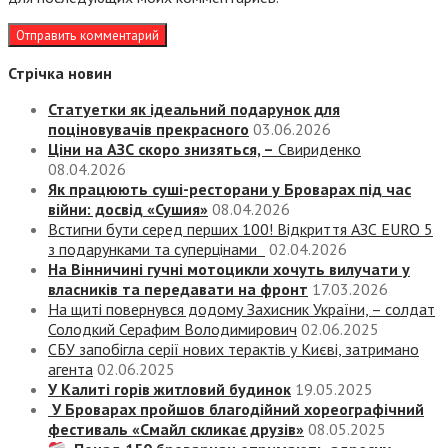
Стрічка новин
Статуетки як ідеальний подарунок для
поціновувачів прекрасного
03.06.2026
Ціни на АЗС скоро знизяться, –
Свириденко
08.04.2026
Як працюють суші-ресторани у Броварах під час
війни: досвід «Сушия»
08.04.2026
Встигни бути серед перших 100! Відкриття АЗС EURO 5
з подарунками та суперцінами
02.04.2026
На Вінничині гучні мотоцикли хочуть вилучати у
власників та передавати на фронт
17.03.2026
На щиті повернувся додому Захисник України, – солдат
Солодкий Серафим Володимирович
02.06.2025
СБУ запобігла серії нових терактів у Києві, затримано
агента
02.06.2025
У Калиті горів житловий будинок
19.05.2025
У Броварах пройшов благодійний хореографічний
фестиваль «Смайл скликає друзів»
08.05.2025