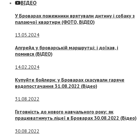
ВІДЕО
У Броварах пожежники врятували дитину і собаку з
палаючої квартири (ФОТО, ВІДЕО)
13.05.2024
Апгрейд у броварській маршрутці: і доїхав, і
помився (ВІДЕО)
14.02.2024
Купуйте бойлери: у Броварах скасували гаряче
водопостачання 31.08.2022 (Відео)
31.08.2022
Готовність до нового навчального року: як
працюватимуть ліцеї в Броварах 30.08.2022 (Відео)
30.08.2022