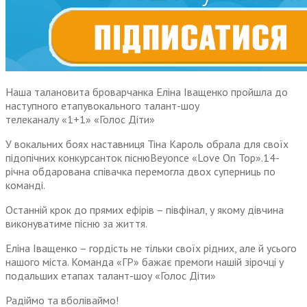
Н
аша талановита
броварчанка Еліна Іващенко пройшла до
наступного етапувокального талант-шоу
телеканалу «1+1» «Голос Діти»
У вокальних боях наставниця Тіна Кароль обрала для своїх
підопічних конкурсанток піснюBeyoncе «Love On Top».14-
річна обдарована співачка перемогла двох суперниць по
команді.
Останній крок до прямих ефірів – півфінал, у якому дівчина
виконуватиме пісню за життя.
Еліна Іващенко – гордість не тільки своїх рідних, але й усього
нашого міста. Команда «ГР» бажає премоги нашій зірочці у
подальших етапах талант-шоу «Голос Діти»
Радіймо та вболіваймо!