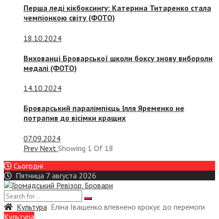
Перша леді кікбоксингу: Катерина Титаренко стала
чемпіонкою світу (ФОТО)
18.10.2024
Вихованці Броварської школи боксу знову вибороли
медалі (ФОТО)
14.10.2024
Броварський паралімпієць Ілля Яременко не
потрапив до вісімки кращих
07.09.2024
Prev
Next
Showing
1
Of
18
Сьогодні
Пятница 7 августа 2026
Культура
Еліна Іващенко впевнено крокує до перемоги
Культура