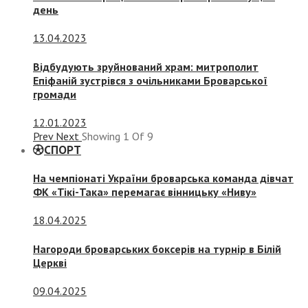
день
13.04.2023
Відбудують зруйнований храм: митрополит
Епіфаній зустрівся з очільниками Броварської
громади
12.01.2023
Prev
Next
Showing
1
Of
9
СПОРТ
На чемпіонаті України броварська команда дівчат
ФК «Тікі-Така» перемагає вінницьку «Ниву»
18.04.2025
Нагороди броварських боксерів на турнір в Білій
Церкві
09.04.2025