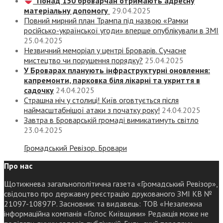
Понад 150 броварчан отримають адресну
матеріальну допомогу
29.04.2025
Повний мирний план Трампа під назвою «‎Рамки
російсько-української угоди» вперше опублікували в ЗМІ
25.04.2025
Незвичний меморіал у центрі Броварів. Сучасне
мистецтво чи порушення порядку?
25.04.2025
У Броварах планують інфраструктурні оновлення:
капремонти, парковка біля лікарні та укриття в
садочку
24.04.2025
Страшна ніч у столиці! Київ оговтується після
наймасштабнішої атаки з початку року!
24.04.2025
Завтра в Броварській громаді вимикатимуть світло
23.04.2025
Громадський Ревізор. Бровари
Про нас
Щотижнева загальнополітична газета «Громадський Ревізор»,
свідоцтво про державну реєстрацію друкованого ЗМІ КВ №
21097-10897Р. Засновник та видавець: ТОВ «Незалежна
інформаційна компанія «Голос Київщини» Редакція може не