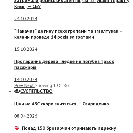
Затримали російських агентів, які готували теракт у
Києві, — СБУ
24.10.2024
“Накачав” дитину психотропами та згвалтував –
киянин проведе 14 років за ґратами
15.10.2024
Протаранив дерево і ледве не погубив трьох
пасажирів
14.10.2024
Prev
Next
Showing
1
Of
86
СУСПIЛЬСТВО
Ціни на АЗС скоро знизяться, –
Свириденко
08.04.2026
Понад 150 броварчан отримають адресну