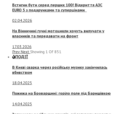
Встигни бути серед перших 100! Відкриття АЗС
EURO 5 з подарунками та суперцінами
02.04.2026
На Вінничині гучні мотоцикли хочуть вилучати у
власників та передавати на фронт
17.03.2026
Prev
Next
Showing
1
Of
851
ПОДІЇ
В Києві сварка через російську музику закінчилась
вбивством
18.04.2025
Пожежа на Броварщині: горіло поле під Баришівкою
14.04.2025