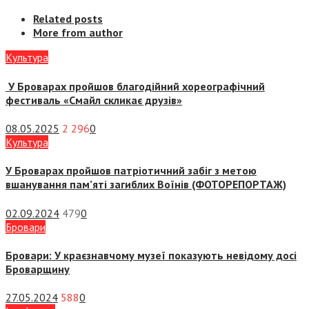
Related posts
More from author
Культура
У Броварах пройшов благодійний хореографічний
фестиваль «Смайл скликає друзів»
08.05.2025
2 296
0
Культура
У Броварах пройшов патріотичний забіг з метою
вшанування пам’яті загиблих Воїнів (ФОТОРЕПОРТАЖ)
02.09.2024
479
0
Бровари
Бровари: У краєзнавчому музеї показують невідому досі
Броварщину
27.05.2024
588
0