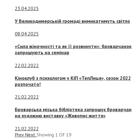
23.04.2025
У Великодимерській громаді вимикатимуть світло
08.04.2025
«Сила жіночності та як її розвинути»: броварчанок
запрошують на семінар
22.02.2022
Кіноклуб з психологом у КІП «ТепЛиця», сезон 2022
розпочато!
21.02.2022
Броварська міська бібліотека запрошує броварчан
на художню виставку «Живопис життя»
21.02.2022
Prev
Next
Showing
1
Of
19