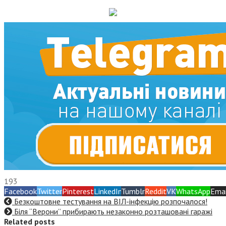
193
Facebook
Twitter
Pinterest
LinkedIn
Tumblr
Reddit
VK
WhatsApp
Emai
Безкоштовне тестування на ВІЛ-інфекцію розпочалося!
Біля “Верони” прибирають незаконно розташовані гаражі
Related posts