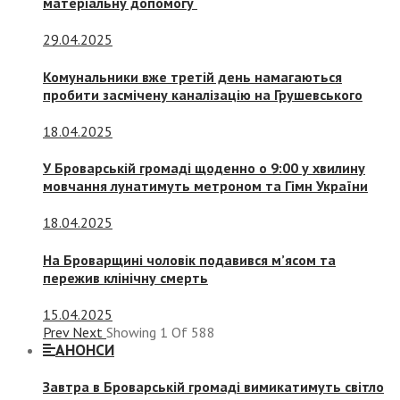
матеріальну допомогу
29.04.2025
Комунальники вже третій день намагаються
пробити засмічену каналізацію на Грушевського
18.04.2025
У Броварській громаді щоденно о 9:00 у хвилину
мовчання лунатимуть метроном та Гімн України
18.04.2025
На Броварщині чоловік подавився м’ясом та
пережив клінічну смерть
15.04.2025
Prev
Next
Showing
1
Of
588
АНОНСИ
Завтра в Броварській громаді вимикатимуть світло