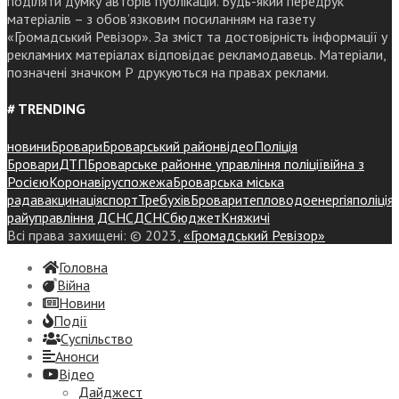
поділяти думку авторів публікацій. Будь-який передрук
матеріалів – з обов’язковим посиланням на газету
«Громадський Ревізор». За зміст та достовірність інформації у
рекламних матеріалах відповідає рекламодавець. Матеріали,
позначені значком Р друкуються на правах реклами.
# TRENDING
новини
Бровари
Броварський район
відео
Поліція
Бровари
ДТП
Броварське районне управління поліції
війна з
Росією
Коронавірус
пожежа
Броварська міська
рада
вакцинація
спорт
Требухів
Броваритепловодоенергія
поліція
райуправління ДСНС
ДСНС
бюджет
Княжичі
Всі права захищені: © 2023,
«Громадський Ревізор»
Головна
Війна
Новини
Події
Суспiльство
Анонси
Відео
Дайджест