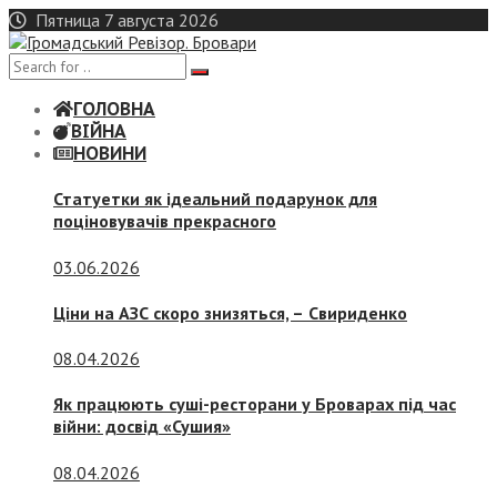
Skip
Пятница 7 августа 2026
to
content
ГОЛОВНА
ВІЙНА
НОВИНИ
Статуетки як ідеальний подарунок для
поціновувачів прекрасного
03.06.2026
Ціни на АЗС скоро знизяться, –
Свириденко
08.04.2026
Як працюють суші-ресторани у Броварах під час
війни: досвід «Сушия»
08.04.2026