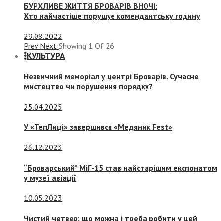
БУРХЛИВЕ ЖИТТЯ БРОВАРІВ ВНОЧІ:
Хто найчастіше порушує комендантську годину
29.08.2022
Prev
Next
Showing
1
Of
26
КУЛЬТУРА
Незвичний меморіал у центрі Броварів. Сучасне
мистецтво чи порушення порядку?
25.04.2025
У «ТепЛиці» завершився «Медяник Fest»
26.12.2023
“Броварський” МіГ-15 став найстарішим експонатом
у музеї авіації
10.05.2023
Чистий четвер: що можна і треба робити у цей