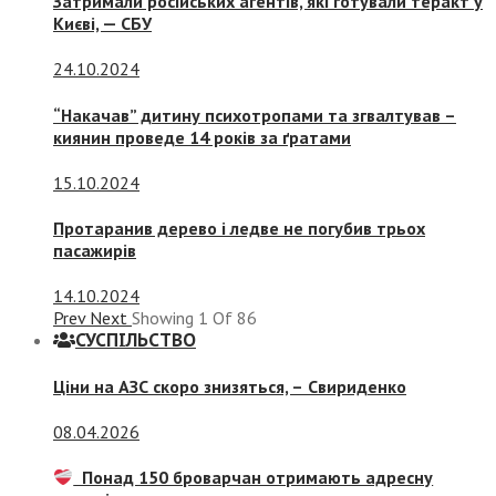
Затримали російських агентів, які готували теракт у
Києві, — СБУ
24.10.2024
“Накачав” дитину психотропами та згвалтував –
киянин проведе 14 років за ґратами
15.10.2024
Протаранив дерево і ледве не погубив трьох
пасажирів
14.10.2024
Prev
Next
Showing
1
Of
86
СУСПIЛЬСТВО
Ціни на АЗС скоро знизяться, –
Свириденко
08.04.2026
Понад 150 броварчан отримають адресну