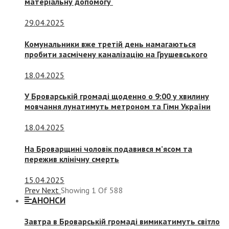
матеріальну допомогу
29.04.2025
Комунальники вже третій день намагаються
пробити засмічену каналізацію на Грушевського
18.04.2025
У Броварській громаді щоденно о 9:00 у хвилину
мовчання лунатимуть метроном та Гімн України
18.04.2025
На Броварщині чоловік подавився м’ясом та
пережив клінічну смерть
15.04.2025
Prev
Next
Showing
1
Of
588
АНОНСИ
Завтра в Броварській громаді вимикатимуть світло