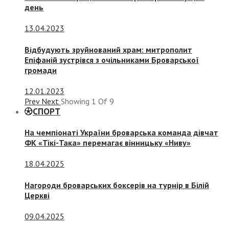
день
13.04.2023
Відбудують зруйнований храм: митрополит
Епіфаній зустрівся з очільниками Броварської
громади
12.01.2023
Prev
Next
Showing
1
Of
9
СПОРТ
На чемпіонаті України броварська команда дівчат
ФК «Тікі-Така» перемагає вінницьку «Ниву»
18.04.2025
Нагороди броварських боксерів на турнір в Білій
Церкві
09.04.2025