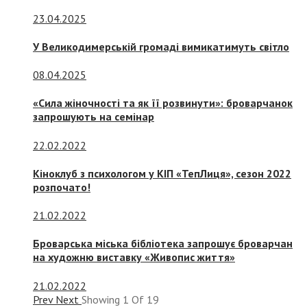
23.04.2025
У Великодимерській громаді вимикатимуть світло
08.04.2025
«Сила жіночності та як її розвинути»: броварчанок
запрошують на семінар
22.02.2022
Кіноклуб з психологом у КІП «ТепЛиця», сезон 2022
розпочато!
21.02.2022
Броварська міська бібліотека запрошує броварчан
на художню виставку «Живопис життя»
21.02.2022
Prev
Next
Showing
1
Of
19