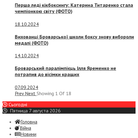
Перша леді кікбоксингу: Катерина Титаренко стала
чемпіонкою світу (ФОТО)
18.10.2024
Вихованці Броварської школи боксу знову вибороли
медалі (ФОТО)
14.10.2024
Броварський паралімпієць Ілля Яременко не
потрапив до вісімки кращих
07.09.2024
Prev
Next
Showing
1
Of
18
Сьогодні
Пятница 7 августа 2026
Головна
Війна
Новини