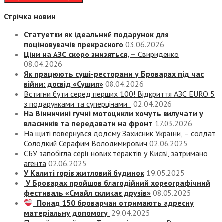
Стрічка новин
Статуетки як ідеальний подарунок для
поціновувачів прекрасного
03.06.2026
Ціни на АЗС скоро знизяться, –
Свириденко
08.04.2026
Як працюють суші-ресторани у Броварах під час
війни: досвід «Сушия»
08.04.2026
Встигни бути серед перших 100! Відкриття АЗС EURO 5
з подарунками та суперцінами
02.04.2026
На Вінничині гучні мотоцикли хочуть вилучати у
власників та передавати на фронт
17.03.2026
На щиті повернувся додому Захисник України, – солдат
Солодкий Серафим Володимирович
02.06.2025
СБУ запобігла серії нових терактів у Києві, затримано
агента
02.06.2025
У Калиті горів житловий будинок
19.05.2025
У Броварах пройшов благодійний хореографічний
фестиваль «Смайл скликає друзів»
08.05.2025
Понад 150 броварчан отримають адресну
матеріальну допомогу
29.04.2025