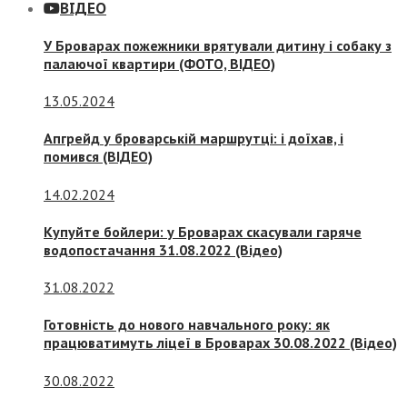
ВІДЕО
У Броварах пожежники врятували дитину і собаку з
палаючої квартири (ФОТО, ВІДЕО)
13.05.2024
Апгрейд у броварській маршрутці: і доїхав, і
помився (ВІДЕО)
14.02.2024
Купуйте бойлери: у Броварах скасували гаряче
водопостачання 31.08.2022 (Відео)
31.08.2022
Готовність до нового навчального року: як
працюватимуть ліцеї в Броварах 30.08.2022 (Відео)
30.08.2022