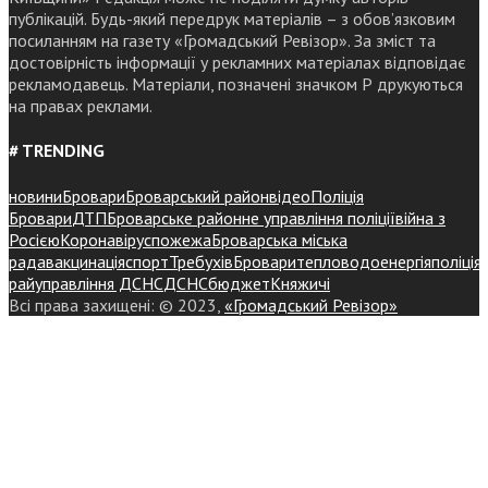
публікацій. Будь-який передрук матеріалів – з обов’язковим
посиланням на газету «Громадський Ревізор». За зміст та
достовірність інформації у рекламних матеріалах відповідає
рекламодавець. Матеріали, позначені значком Р друкуються
на правах реклами.
# TRENDING
новини
Бровари
Броварський район
відео
Поліція
Бровари
ДТП
Броварське районне управління поліції
війна з
Росією
Коронавірус
пожежа
Броварська міська
рада
вакцинація
спорт
Требухів
Броваритепловодоенергія
поліція
райуправління ДСНС
ДСНС
бюджет
Княжичі
Всі права захищені: © 2023,
«Громадський Ревізор»