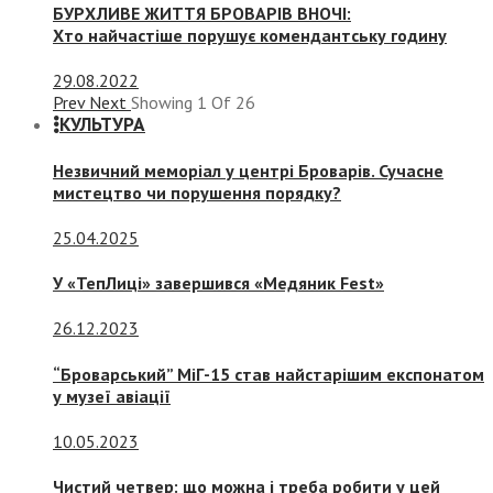
БУРХЛИВЕ ЖИТТЯ БРОВАРІВ ВНОЧІ:
Хто найчастіше порушує комендантську годину
29.08.2022
Prev
Next
Showing
1
Of
26
КУЛЬТУРА
Незвичний меморіал у центрі Броварів. Сучасне
мистецтво чи порушення порядку?
25.04.2025
У «ТепЛиці» завершився «Медяник Fest»
26.12.2023
“Броварський” МіГ-15 став найстарішим експонатом
у музеї авіації
10.05.2023
Чистий четвер: що можна і треба робити у цей