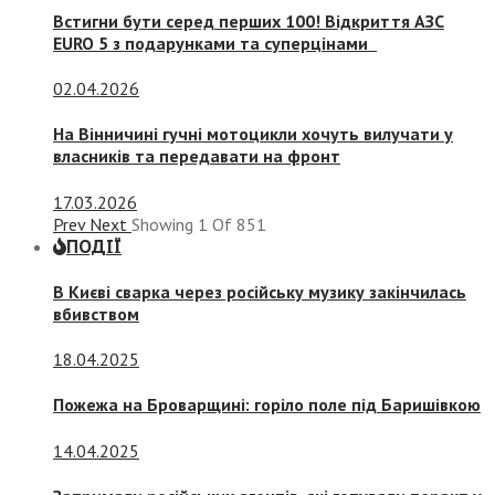
Встигни бути серед перших 100! Відкриття АЗС
EURO 5 з подарунками та суперцінами
02.04.2026
На Вінничині гучні мотоцикли хочуть вилучати у
власників та передавати на фронт
17.03.2026
Prev
Next
Showing
1
Of
851
ПОДІЇ
В Києві сварка через російську музику закінчилась
вбивством
18.04.2025
Пожежа на Броварщині: горіло поле під Баришівкою
14.04.2025