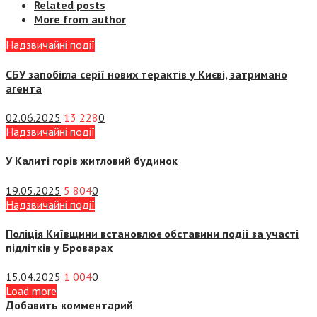
Related posts
More from author
Надзвичайні події
СБУ запобігла серії нових терактів у Києві, затримано
агента
02.06.2025
13 228
0
Надзвичайні події
У Калиті горів житловий будинок
19.05.2025
5 804
0
Надзвичайні події
Поліція Київщини встановлює обставини події за участі
підлітків у Броварах
15.04.2025
1 004
0
Load more
Добавить комментарий