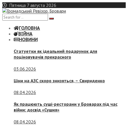
Skip
Пятница 7 августа 2026
to
content
ГОЛОВНА
ВІЙНА
НОВИНИ
Статуетки як ідеальний подарунок для
поціновувачів прекрасного
03.06.2026
Ціни на АЗС скоро знизяться, –
Свириденко
08.04.2026
Як працюють суші-ресторани у Броварах під час
війни: досвід «Сушия»
08.04.2026