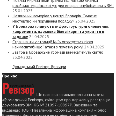
Повний мирний план Трампа під назвою «‎Рамки
російсько-української угоди» вперше опублікували в ЗМІ
25.04.2025
Незвичний меморіал у центрі Броварів. Сучасне
мистецтво чи порушення порядку?
25.04.2025
У Броварах планують інфраструктурні оновлення:
капремонти, парковка біля лікарні та укриття в
садочку
24.04.2025
Страшна ніч у столиці! Київ оговтується після
наймасштабнішої атаки з початку року!
24.04.2025
Завтра в Броварській громаді вимикатимуть світло
23.04.2025
Громадський Ревізор. Бровари
Про нас
Щотижнева загальнополітична газета
«Громадський Ревізор», свідоцтво про державну реєстрацію
друкованого ЗМІ КВ № 21097-10897Р. Засновник та
видавець: ТОВ «Незалежна інформаційна компанія «Голос
Київщини» Редакція може не поділяти думку авторів