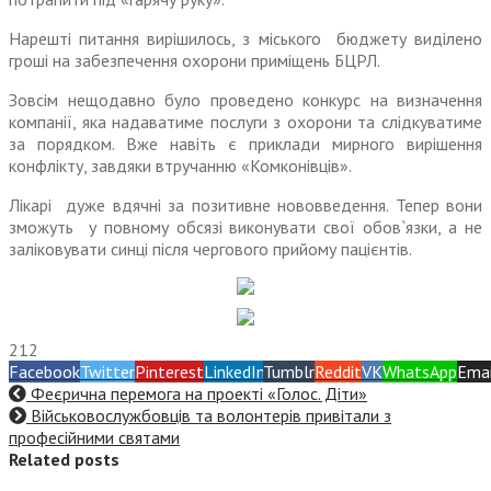
Нарешті питання вирішилось, з міського бюджету виділено
гроші на забезпечення охорони приміщень БЦРЛ.
Зовсім нещодавно було проведено конкурс на визначення
компанії, яка надаватиме послуги з охорони та слідкуватиме
за порядком. Вже навіть є приклади мирного вирішення
конфлікту, завдяки втручанню «Комконівців».
Лікарі дуже вдячні за позитивне нововведення. Тепер вони
зможуть у повному обсязі виконувати свої обов`язки, а не
заліковувати синці після чергового прийому пацієнтів.
212
Facebook
Twitter
Pinterest
LinkedIn
Tumblr
Reddit
VK
WhatsApp
Emai
Феєрична перемога на проекті «Голос. Діти»
Військовослужбовців та волонтерів привітали з
професійними святами
Related posts