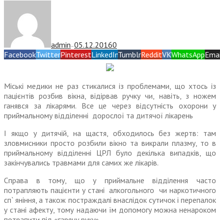
admin
05.12.2016
0
—
Facebook
Twitter
Pinterest
LinkedIn
Tumblr
Reddit
VK
WhatsApp
Emai
Міські медики не раз стикалися із проблемами, що хтось із
пацієнтів розбив вікна, відірвав ручку чи, навіть, з ножем
ганявся за лікарями. Все це через відсутність охорони у
приймальному відділенні дорослої та дитячої лікарень
І якщо у дитячій, на щастя, обходилось без жертв: там
зловмисники просто розбили вікно та викрали плазму, то в
приймальному відділенні ЦРЛ було декілька випадків, що
закінчувались травмами для самих же лікарів.
Справа в тому, що у приймальне відділення часто
потрапляють пацієнти у стані алкогольного чи наркотичного
сп` яніння, а також постраждалі внаслідок сутичок і перепалок
у стані афекту, тому надаючи їм допомогу можна ненароком
потрапити під «гарячу руку».