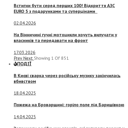
Встигни бути серед перших 100! Відкриття АЗС
EURO 5 з подарунками та суперцінами
02.04.2026
На Вінничині гучні мотоцикли хочуть вилучати у
власників та передавати на фронт
17.03.2026
Prev
Next
Showing
1
Of
851
ПОДІЇ
В Києві сварка через російську музику закінчилась
вбивством
18.04.2025
Пожежа на Броварщині: горіло поле під Баришівкою
14.04.2025