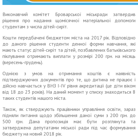
Виконавчий комітет Броварської міськради затвердив
рішення про надання щомісячної матеріальної допомоги
студентам з числа дітей-сиріт.
Кошти передбачені бюджетом міста на 2017 рік. Відповідно
до даного рішення студенти денної форми навчання, які
мають статус дітей-сиріт та дітей, позбавлених батьківського
піклування отримають виплати у розмірі 200 грн. на місяць
(вересень-грудень).
Однією з умов на отримання коштів є наявність
підтверджуючих документів про те, що дитина не працює і
дійсно навчається у ВНЗ І-ІV рівня акредитації (це діти віком
від 18 до 23 років). На даний момент у списку знаходиться 8
таких студентів нашого міста.
Також, як стверджують працівники управління освіти, зараз
підняли питання щодо збільшення даної суми з 200 грн. до
500 грн. Дана пропозиція має бути розглянута та
затверджена депутатами міської ради під час формування
бюджету на новий 2018 рік.