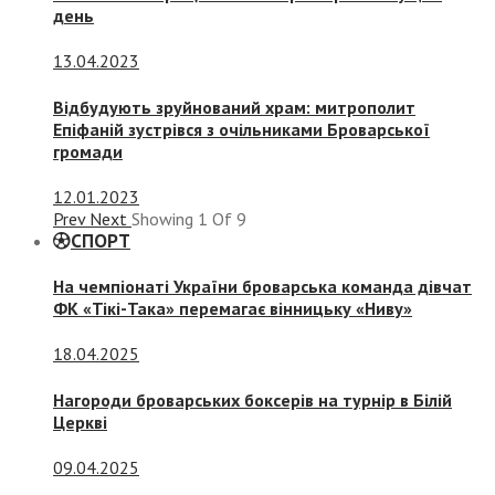
день
13.04.2023
Відбудують зруйнований храм: митрополит
Епіфаній зустрівся з очільниками Броварської
громади
12.01.2023
Prev
Next
Showing
1
Of
9
СПОРТ
На чемпіонаті України броварська команда дівчат
ФК «Тікі-Така» перемагає вінницьку «Ниву»
18.04.2025
Нагороди броварських боксерів на турнір в Білій
Церкві
09.04.2025