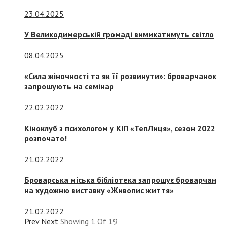
23.04.2025
У Великодимерській громаді вимикатимуть світло
08.04.2025
«Сила жіночності та як її розвинути»: броварчанок
запрошують на семінар
22.02.2022
Кіноклуб з психологом у КІП «ТепЛиця», сезон 2022
розпочато!
21.02.2022
Броварська міська бібліотека запрошує броварчан
на художню виставку «Живопис життя»
21.02.2022
Prev
Next
Showing
1
Of
19