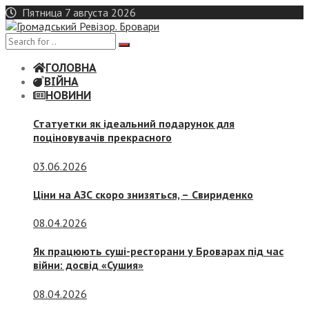
Skip
Пятница 7 августа 2026
to
content
ГОЛОВНА
ВІЙНА
НОВИНИ
Статуетки як ідеальний подарунок для
поціновувачів прекрасного
03.06.2026
Ціни на АЗС скоро знизяться, –
Свириденко
08.04.2026
Як працюють суші-ресторани у Броварах під час
війни: досвід «Сушия»
08.04.2026