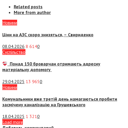
Related posts
More from author
Новини
Ціни на АЗС скоро знизяться, –
Свириденко
08.04.2026
8 614
0
Суспiльство
Понад 150 броварчан отримають адресну
матеріальну допомогу
29.04.2025
13 965
0
Новини
Комунальники вже третій день намагаються пробити
засмічену каналізацію на Грушевського
18.04.2025
1 321
0
Load more
Добавить комментарий