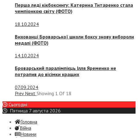
Перша леді кікбоксингу: Катерина Титаренко стала
чемпіонкою світу (ФОТО)
18.10.2024
Вихованці Броварської школи боксу знову вибороли
медалі (ФОТО)
14.10.2024
Броварський паралімпієць Ілля Яременко не
потрапив до вісімки кращих
07.09.2024
Prev
Next
Showing
1
Of
18
Сьогодні
Пятница 7 августа 2026
Головна
Війна
Новини