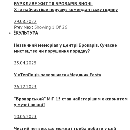
БУРХЛИВЕ ЖИТТЯ БРОВАРІВ ВНОЧІ:
Хто найчастіше порушує комендантську годину
29.08.2022
Prev
Next
Showing
1
Of
26
КУЛЬТУРА
Незвичний меморіал у центрі Броварів. Сучасне
мистецтво чи порушення порядку?
25.04.2025
У «ТепЛиці» завершився «Медяник Fest»
26.12.2023
“Броварський” МіГ-15 став найстарішим експонатом
у музеї авіації
10.05.2023
Чистий четвер: що можна і треба робити у цей