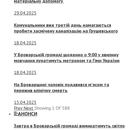
матеріальну допомогу
29.04.2025
Комунальники вже третій день намагаються
пробити засмічену каналізацію на Грушевського
18.04.2025
У Броварській громаді щоденно о 9:00 у хвилину
мовчання лунатимуть метроном та Гімн України
18.04.2025
На Броварщині чоловік подавився м’ясом та
пережив клінічну смерть
15.04.2025
Prev
Next
Showing
1
Of
588
АНОНСИ
Завтра в Броварській громаді вимикатимуть світло