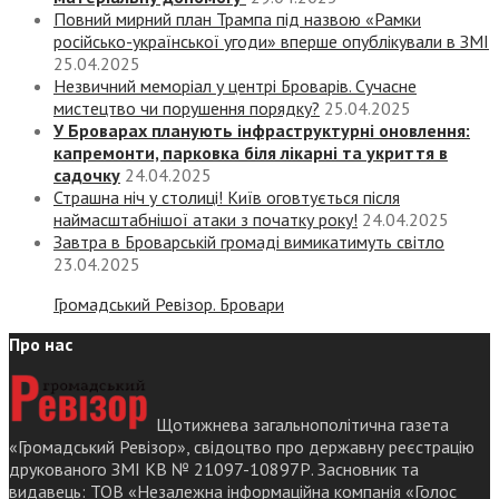
Повний мирний план Трампа під назвою «‎Рамки
російсько-української угоди» вперше опублікували в ЗМІ
25.04.2025
Незвичний меморіал у центрі Броварів. Сучасне
мистецтво чи порушення порядку?
25.04.2025
У Броварах планують інфраструктурні оновлення:
капремонти, парковка біля лікарні та укриття в
садочку
24.04.2025
Страшна ніч у столиці! Київ оговтується після
наймасштабнішої атаки з початку року!
24.04.2025
Завтра в Броварській громаді вимикатимуть світло
23.04.2025
Громадський Ревізор. Бровари
Про нас
Щотижнева загальнополітична газета
«Громадський Ревізор», свідоцтво про державну реєстрацію
друкованого ЗМІ КВ № 21097-10897Р. Засновник та
видавець: ТОВ «Незалежна інформаційна компанія «Голос