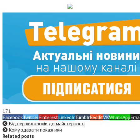
171
Facebook
Twitter
Pinterest
LinkedIn
Tumblr
Reddit
VK
WhatsApp
Emai
Від перших кроків до майстерності
Кому здавати показники
Related posts