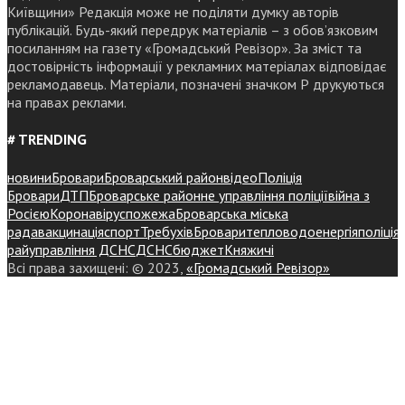
Київщини» Редакція може не поділяти думку авторів
публікацій. Будь-який передрук матеріалів – з обов’язковим
посиланням на газету «Громадський Ревізор». За зміст та
достовірність інформації у рекламних матеріалах відповідає
рекламодавець. Матеріали, позначені значком Р друкуються
на правах реклами.
# TRENDING
новини
Бровари
Броварський район
відео
Поліція
Бровари
ДТП
Броварське районне управління поліції
війна з
Росією
Коронавірус
пожежа
Броварська міська
рада
вакцинація
спорт
Требухів
Броваритепловодоенергія
поліція
райуправління ДСНС
ДСНС
бюджет
Княжичі
Всі права захищені: © 2023,
«Громадський Ревізор»