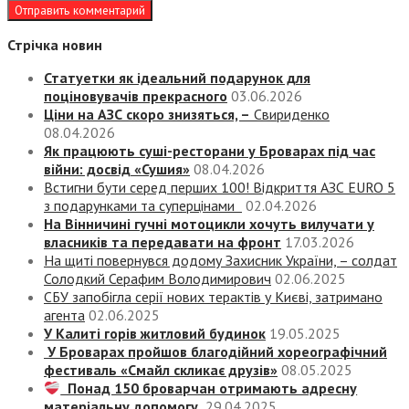
Стрічка новин
Статуетки як ідеальний подарунок для
поціновувачів прекрасного
03.06.2026
Ціни на АЗС скоро знизяться, –
Свириденко
08.04.2026
Як працюють суші-ресторани у Броварах під час
війни: досвід «Сушия»
08.04.2026
Встигни бути серед перших 100! Відкриття АЗС EURO 5
з подарунками та суперцінами
02.04.2026
На Вінничині гучні мотоцикли хочуть вилучати у
власників та передавати на фронт
17.03.2026
На щиті повернувся додому Захисник України, – солдат
Солодкий Серафим Володимирович
02.06.2025
СБУ запобігла серії нових терактів у Києві, затримано
агента
02.06.2025
У Калиті горів житловий будинок
19.05.2025
У Броварах пройшов благодійний хореографічний
фестиваль «Смайл скликає друзів»
08.05.2025
Понад 150 броварчан отримають адресну
матеріальну допомогу
29.04.2025