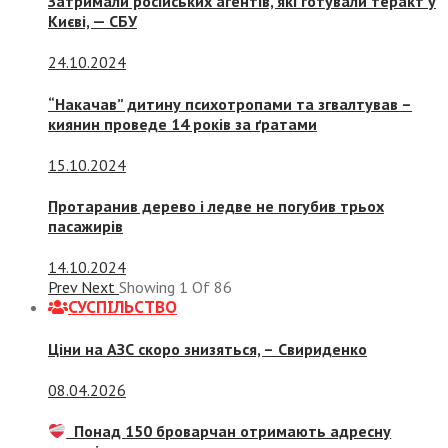
Затримали російських агентів, які готували теракт у
Києві, — СБУ
24.10.2024
“Накачав” дитину психотропами та згвалтував –
киянин проведе 14 років за ґратами
15.10.2024
Протаранив дерево і ледве не погубив трьох
пасажирів
14.10.2024
Prev
Next
Showing
1
Of
86
СУСПIЛЬСТВО
Ціни на АЗС скоро знизяться, –
Свириденко
08.04.2026
Понад 150 броварчан отримають адресну