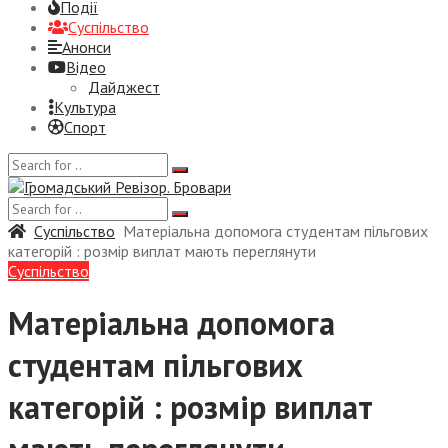
Події
Суспiльство
Анонси
Відео
Дайджест
Культура
Спорт
Суспiльство
Матеріальна допомога студентам пільгових
категорій : розмір виплат мають переглянути
Суспiльство
Матеріальна допомога
студентам пільгових
категорій : розмір виплат