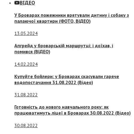
ВІДЕО
У Броварах пожежники врятували дитину і собаку з
палаючої квартири (ФОТО, ВІДЕО)
13.05.2024
Апгрейд у броварській маршрутці: і доїхав, і
помився (ВІДЕО)
14.02.2024
Купуйте бойлери: у Броварах скасували гаряче
водопостачання 31.08.2022 (Відео)
31.08.2022
Готовність до нового навчального року: як
працюватимуть ліцеї в Броварах 30.08.2022 (Відео)
30.08.2022