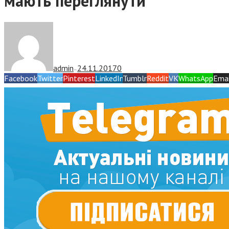
мають переглянути
admin
24.11.2017
0
—
Facebook
Twitter
Pinterest
LinkedIn
Tumblr
Reddit
VK
WhatsApp
Emai