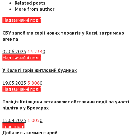
Related posts
More from author
Надзвичайні події
СБУ запобігла серії нових терактів у Києві, затримано
агента
02.06.2025
13 234
0
Надзвичайні події
У Калиті горів житловий будинок
19.05.2025
5 806
0
Надзвичайні події
Поліція Київщини встановлює обставини події за участі
підлітків у Броварах
15.04.2025
1 005
0
Load more
Добавить комментарий