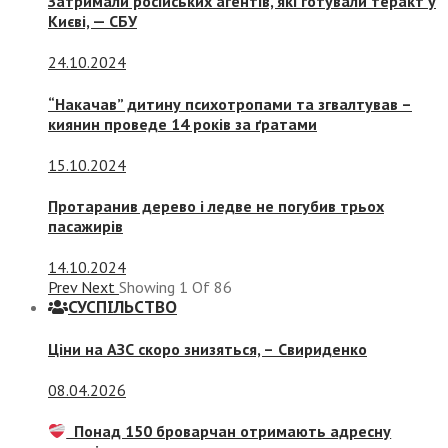
Затримали російських агентів, які готували теракт у
Києві, — СБУ
24.10.2024
“Накачав” дитину психотропами та згвалтував –
киянин проведе 14 років за ґратами
15.10.2024
Протаранив дерево і ледве не погубив трьох
пасажирів
14.10.2024
Prev
Next
Showing
1
Of
86
СУСПIЛЬСТВО
Ціни на АЗС скоро знизяться, –
Свириденко
08.04.2026
Понад 150 броварчан отримають адресну