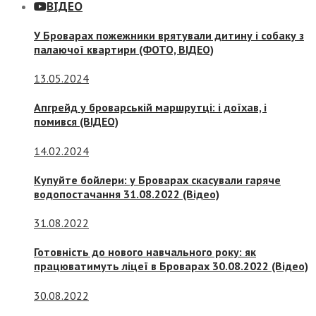
ВІДЕО
У Броварах пожежники врятували дитину і собаку з
палаючої квартири (ФОТО, ВІДЕО)
13.05.2024
Апгрейд у броварській маршрутці: і доїхав, і
помився (ВІДЕО)
14.02.2024
Купуйте бойлери: у Броварах скасували гаряче
водопостачання 31.08.2022 (Відео)
31.08.2022
Готовність до нового навчального року: як
працюватимуть ліцеї в Броварах 30.08.2022 (Відео)
30.08.2022