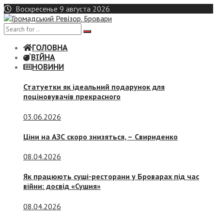
Skip
Воскресенье 9 августа 2026
to
content
ГОЛОВНА
ВІЙНА
НОВИНИ
Статуетки як ідеальний подарунок для
поціновувачів прекрасного
03.06.2026
Ціни на АЗС скоро знизяться, –
Свириденко
08.04.2026
Як працюють суші-ресторани у Броварах під час
війни: досвід «Сушия»
08.04.2026