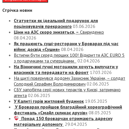
Стрічка новин
Статуетки як ідеальний подарунок для
поціновувачів прекрасного
03.06.2026
Ціни на АЗС скоро знизяться, –
Свириденко
08.04.2026
Як працюють суші-ресторани у Броварах під час
війни: досвід «Сушия»
08.04.2026
Встигни бути серед перших 100! Відкриття АЗС EURO 5
з подарунками та суперцінами
02.04.2026
На Вінничині гучні мотоцикли хочуть вилучати у
власників та передавати на фронт
17.03.2026
На щиті повернувся додому Захисник України, – солдат
Солодкий Серафим Володимирович
02.06.2025
СБУ запобігла серії нових терактів у Києві, затримано
агента
02.06.2025
У Калиті горів житловий будинок
19.05.2025
У Броварах пройшов благодійний хореографічний
фестиваль «Смайл скликає друзів»
08.05.2025
Понад 150 броварчан отримають адресну
матеріальну допомогу
29.04.2025