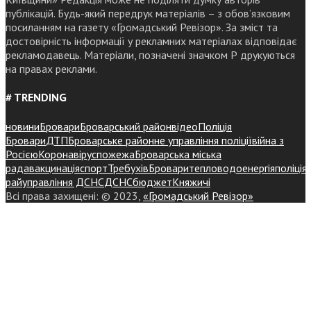
публікацій. Будь-який передрук матеріалів – з обов’язковим
посиланням на газету «Громадський Ревізор». За зміст та
достовірність інформації у рекламних матеріалах відповідає
рекламодавець. Матеріали, позначені значком Р друкуються
на правах реклами.
# TRENDING
новини
Бровари
Броварський район
відео
Поліція
Бровари
ДТП
Броварське районне управління поліції
війна з
Росією
Коронавірус
пожежа
Броварська міська
рада
вакцинація
спорт
Требухів
Броваритепловодоенергія
поліція
райуправління ДСНС
ДСНС
бюджет
Княжичі
Всі права захищені: © 2023,
«Громадський Ревізор»