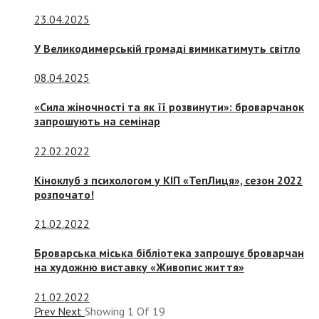
23.04.2025
У Великодимерській громаді вимикатимуть світло
08.04.2025
«Сила жіночності та як її розвинути»: броварчанок
запрошують на семінар
22.02.2022
Кіноклуб з психологом у КІП «ТепЛиця», сезон 2022
розпочато!
21.02.2022
Броварська міська бібліотека запрошує броварчан
на художню виставку «Живопис життя»
21.02.2022
Prev
Next
Showing
1
Of
19