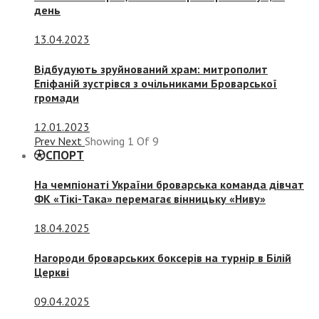
день
13.04.2023
Відбудують зруйнований храм: митрополит
Епіфаній зустрівся з очільниками Броварської
громади
12.01.2023
Prev
Next
Showing
1
Of
9
СПОРТ
На чемпіонаті України броварська команда дівчат
ФК «Тікі-Така» перемагає вінницьку «Ниву»
18.04.2025
Нагороди броварських боксерів на турнір в Білій
Церкві
09.04.2025