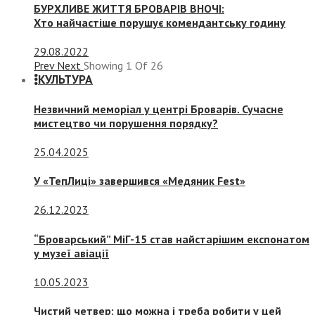
БУРХЛИВЕ ЖИТТЯ БРОВАРІВ ВНОЧІ:
Хто найчастіше порушує комендантську годину
29.08.2022
Prev
Next
Showing
1
Of
26
КУЛЬТУРА
Незвичний меморіал у центрі Броварів. Сучасне
мистецтво чи порушення порядку?
25.04.2025
У «ТепЛиці» завершився «Медяник Fest»
26.12.2023
“Броварський” МіГ-15 став найстарішим експонатом
у музеї авіації
10.05.2023
Чистий четвер: що можна і треба робити у цей