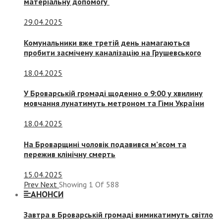
матеріальну допомогу
29.04.2025
Комунальники вже третій день намагаються
пробити засмічену каналізацію на Грушевського
18.04.2025
У Броварській громаді щоденно о 9:00 у хвилину
мовчання лунатимуть метроном та Гімн України
18.04.2025
На Броварщині чоловік подавився м’ясом та
пережив клінічну смерть
15.04.2025
Prev
Next
Showing
1
Of
588
АНОНСИ
Завтра в Броварській громаді вимикатимуть світло