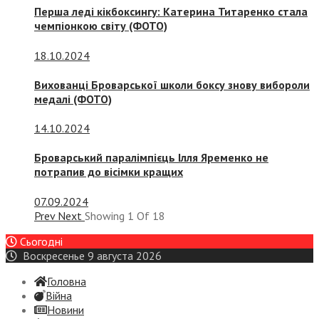
Перша леді кікбоксингу: Катерина Титаренко стала
чемпіонкою світу (ФОТО)
18.10.2024
Вихованці Броварської школи боксу знову вибороли
медалі (ФОТО)
14.10.2024
Броварський паралімпієць Ілля Яременко не
потрапив до вісімки кращих
07.09.2024
Prev
Next
Showing
1
Of
18
Сьогодні
Воскресенье 9 августа 2026
Головна
Війна
Новини