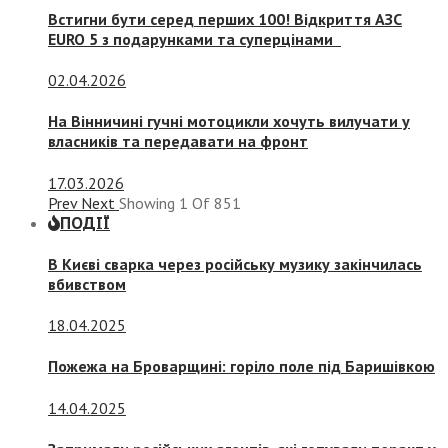
Встигни бути серед перших 100! Відкриття АЗС
EURO 5 з подарунками та суперцінами
02.04.2026
На Вінничині гучні мотоцикли хочуть вилучати у
власників та передавати на фронт
17.03.2026
Prev
Next
Showing
1
Of
851
ПОДІЇ
В Києві сварка через російську музику закінчилась
вбивством
18.04.2025
Пожежа на Броварщині: горіло поле під Баришівкою
14.04.2025