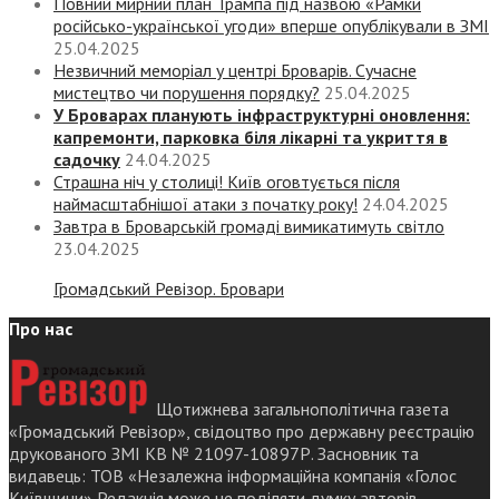
Повний мирний план Трампа під назвою «‎Рамки
російсько-української угоди» вперше опублікували в ЗМІ
25.04.2025
Незвичний меморіал у центрі Броварів. Сучасне
мистецтво чи порушення порядку?
25.04.2025
У Броварах планують інфраструктурні оновлення:
капремонти, парковка біля лікарні та укриття в
садочку
24.04.2025
Страшна ніч у столиці! Київ оговтується після
наймасштабнішої атаки з початку року!
24.04.2025
Завтра в Броварській громаді вимикатимуть світло
23.04.2025
Громадський Ревізор. Бровари
Про нас
Щотижнева загальнополітична газета
«Громадський Ревізор», свідоцтво про державну реєстрацію
друкованого ЗМІ КВ № 21097-10897Р. Засновник та
видавець: ТОВ «Незалежна інформаційна компанія «Голос
Київщини» Редакція може не поділяти думку авторів