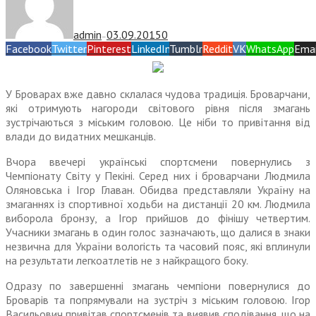
admin
03.09.2015
0
—
Facebook
Twitter
Pinterest
LinkedIn
Tumblr
Reddit
VK
WhatsApp
Emai
У Броварах вже давно склалася чудова традиція. Броварчани,
які отримують нагороди світового рівня після змагань
зустрічаються з міським головою. Це ніби то привітання від
влади до видатних мешканців.
Вчора ввечері українські спортсмени повернулись з
Чемпіонату Світу у Пекіні. Серед них і броварчани Людмила
Оляновська і Ігор Главан. Обидва представляли Україну на
змаганнях із спортивної ходьби на дистанції 20 км. Людмила
виборола бронзу, а Ігор прийшов до фінішу четвертим.
Учасники змагань в один голос зазначають, що далися в знаки
незвична для України вологість та часовий пояс, які вплинули
на результати легкоатлетів не з найкращого боку.
Одразу по завершенні змагань чемпіони повернулися до
Броварів та попрямували на зустріч з міським головою. Ігор
Васильович привітав спортсменів та виявив сподівання, що на