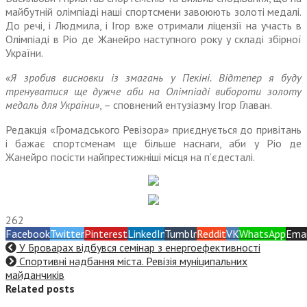
майбутній олімпіаді наші спортсмени завоюють золоті медалі.
До речі, і Людмила, і Ігор вже отримали ліцензії на участь в
Олімпіаді в Ріо де Жанейро наступного року у складі збірної
України.
«Я зробив висновки із змагань у Пекіні. Відтепер я буду
тренуватися ще дужче аби на Олімпіаді вибороти золоту
медаль для України»
, – сповнений ентузіазму Ігор Главан.
Редакція «Громадського Ревізора» приєднується до привітань
і бажає спортсменам ще більше наснаги, аби у Ріо де
Жанейро посісти найпрестижніші місця на п’єдесталі.
262
Facebook
Twitter
Pinterest
LinkedIn
Tumblr
Reddit
VK
WhatsApp
Emai
У Броварах відбувся семінар з енергоефективності
Спортивні надбання міста. Ревізія муніципальних
майданчиків
Related posts