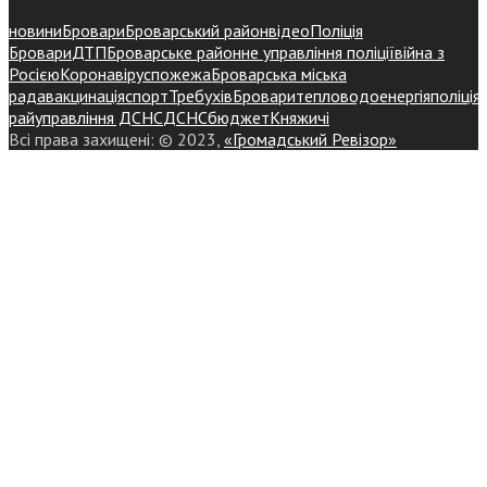
новини
Бровари
Броварський район
відео
Поліція
Бровари
ДТП
Броварське районне управління поліції
війна з
Росією
Коронавірус
пожежа
Броварська міська
рада
вакцинація
спорт
Требухів
Броваритепловодоенергія
поліція
райуправління ДСНС
ДСНС
бюджет
Княжичі
Всі права захищені: © 2023,
«Громадський Ревізор»