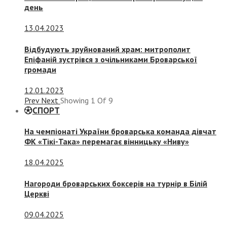
день
13.04.2023
Відбудують зруйнований храм: митрополит
Епіфаній зустрівся з очільниками Броварської
громади
12.01.2023
Prev
Next
Showing
1
Of
9
СПОРТ
На чемпіонаті України броварська команда дівчат
ФК «Тікі-Така» перемагає вінницьку «Ниву»
18.04.2025
Нагороди броварських боксерів на турнір в Білій
Церкві
09.04.2025