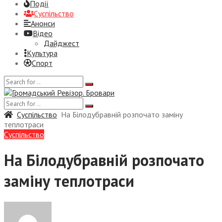
Події
Суспiльство
Анонси
Відео
Дайджест
Культура
Спорт
Суспiльство
На Білодубравній розпочато заміну
теплотраси
Суспiльство
На Білодубравній розпочато
заміну теплотраси