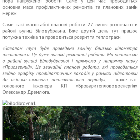
пора напруженої роботи. Саме у цей час проводиться
основна маса профілактичних ремонтів та планових замін
мереж.
Саме такі масштабні планові роботи 27 липня розпочато в
районі вулиці Білодубравна. Вже другий день тут працює
потужна техніка та проводиться розриття теплотраси.
«Загалом тут буде проведено заміну близько кілометра
теплотраси. Це дуже вагомі ремонтні роботи. Ми починаємо
в районі вулиці Білодубравної і прямуємо у напрямку парку
«Приозерний». Це звичайні планові роботи, які проводяться
згідно графіку профілактичних заходів у рамках підготовки
до осінньо-зимового опалювального періоду»
, – каже в.о.
головного інженера КП «Броваритепловодоенергія»
Олександр Дремлюга.