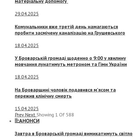
матеріальну допомогу
29.04.2025
Комунальники вже третій день намагаються
пробити засмічену каналізацію на Грушевського
18.04.2025
У Броварській громаді щоденно о 9:00 у хвилину
мовчання лунатимуть метроном та Гімн України
18.04.2025
На Броварщині чоловік подавився м’ясом та
пережив клінічну смерть
15.04.2025
Prev
Next
Showing
1
Of
588
АНОНСИ
Завтра в Броварській громаді вимикатимуть світло