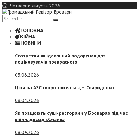
Skip
Четверг 6 августа 2026
to
content
ГОЛОВНА
ВІЙНА
НОВИНИ
Статуетки як ідеальний подарунок для
поціновувачів прекрасного
03.06.2026
Ціни на АЗС скоро знизяться, –
Свириденко
08.04.2026
Як працюють суші-ресторани у Броварах під час
війни: досвід «Сушия»
08.04.2026