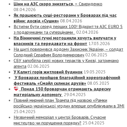
Ціни на АЗС скоро знизяться, –
Свириденко
08.04.2026
Як працюють суші-ресторани у Броварах під час
війни: досвід «Сушия»
08.04.2026
Встигни бути серед перших 100! Відкриття АЗС EURO 5
з подарунками та суперцінами
02.04.2026
На Вінничині гучні мотоцикли хочуть вилучати у
власників та передавати на фронт
17.03.2026
На щиті повернувся додому Захисник України, – солдат
Солодкий Серафим Володимирович
02.06.2025
СБУ запобігла серії нових терактів у Києві, затримано
агента
02.06.2025
У Калиті горів житловий будинок
19.05.2025
У Броварах пройшов благодійний хореографічний
фестиваль «Смайл скликає друзів»
08.05.2025
Понад 150 броварчан отримають адресну
матеріальну допомогу
29.04.2025
Повний мирний план Трампа під назвою «‎Рамки
російсько-української угоди» вперше опублікували в ЗМІ
25.04.2025
Незвичний меморіал у центрі Броварів. Сучасне
мистецтво чи порушення порядку?
25.04.2025