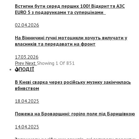
Встигни бути серед перших 100! Відкриття АЗС
EURO 5 з подарунками та суперцінами
02.04.2026
На Вінничині гучні мотоцикли хочуть вилучати у
власників та передавати на фронт
17.03.2026
Prev
Next
Showing
1
Of
851
ПОДІЇ
В Києві сварка через російську музику закінчилась
вбивством
18.04.2025
Пожежа на Броварщині: горіло поле під Баришівкою
14.04.2025