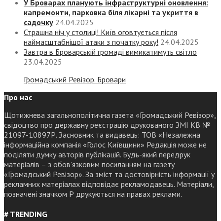
У Броварах планують інфраструктурні оновлення:
капремонти, парковка біля лікарні та укриття в
садочку
24.04.2025
Страшна ніч у столиці! Київ оговтується після
наймасштабнішої атаки з початку року!
24.04.2025
Завтра в Броварській громаді вимикатимуть світло
23.04.2025
Громадський Ревізор. Бровари
Про нас
Щотижнева загальнополітична газета «Громадський Ревізор»,
свідоцтво про державну реєстрацію друкованого ЗМІ КВ №
21097-10897Р. Засновник та видавець: ТОВ «Незалежна
інформаційна компанія «Голос Київщини» Редакція може не
поділяти думку авторів публікацій. Будь-який передрук
матеріалів – з обов’язковим посиланням на газету
«Громадський Ревізор». За зміст та достовірність інформації у
рекламних матеріалах відповідає рекламодавець. Матеріали,
позначені значком Р друкуються на правах реклами.
# TRENDING