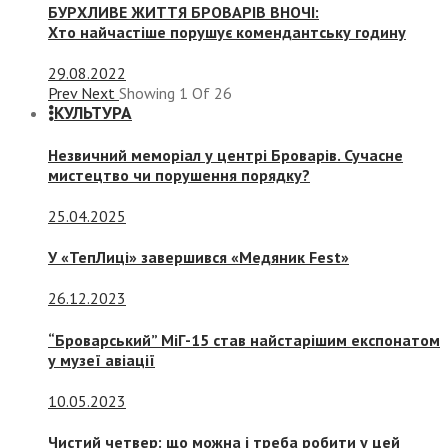
БУРХЛИВЕ ЖИТТЯ БРОВАРІВ ВНОЧІ:
Хто найчастіше порушує комендантську годину
29.08.2022
Prev
Next
Showing
1
Of
26
КУЛЬТУРА
Незвичний меморіал у центрі Броварів. Сучасне
мистецтво чи порушення порядку?
25.04.2025
У «ТепЛиці» завершився «Медяник Fest»
26.12.2023
“Броварський” МіГ-15 став найстарішим експонатом
у музеї авіації
10.05.2023
Чистий четвер: що можна і треба робити у цей