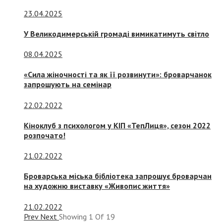
23.04.2025
У Великодимерській громаді вимикатимуть світло
08.04.2025
«Сила жіночності та як її розвинути»: броварчанок
запрошують на семінар
22.02.2022
Кіноклуб з психологом у КІП «ТепЛиця», сезон 2022
розпочато!
21.02.2022
Броварська міська бібліотека запрошує броварчан
на художню виставку «Живопис життя»
21.02.2022
Prev
Next
Showing
1
Of
19