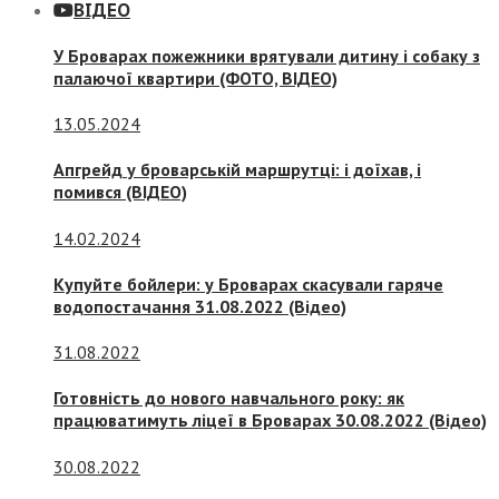
ВІДЕО
У Броварах пожежники врятували дитину і собаку з
палаючої квартири (ФОТО, ВІДЕО)
13.05.2024
Апгрейд у броварській маршрутці: і доїхав, і
помився (ВІДЕО)
14.02.2024
Купуйте бойлери: у Броварах скасували гаряче
водопостачання 31.08.2022 (Відео)
31.08.2022
Готовність до нового навчального року: як
працюватимуть ліцеї в Броварах 30.08.2022 (Відео)
30.08.2022