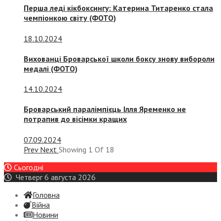
Перша леді кікбоксингу: Катерина Титаренко стала
чемпіонкою світу (ФОТО)
18.10.2024
Вихованці Броварської школи боксу знову вибороли
медалі (ФОТО)
14.10.2024
Броварський паралімпієць Ілля Яременко не
потрапив до вісімки кращих
07.09.2024
Prev
Next
Showing
1
Of
18
Сьогодні
Четверг 6 августа 2026
Головна
Війна
Новини