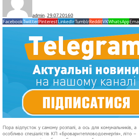
admin
29.07.2016
0
—
Facebook
Twitter
Pinterest
LinkedIn
Tumblr
Reddit
VK
WhatsApp
Emai
Пора відпусток у самому розпалі, а ось для комунальників, а
особливо спеціалістів КП «Броваритепловодоенергія», літо –