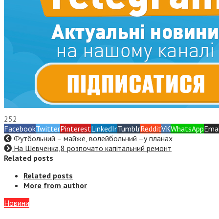
252
Facebook
Twitter
Pinterest
LinkedIn
Tumblr
Reddit
VK
WhatsApp
Emai
Футбольний – майже, волейбольний –у планах
На Шевченка,8 розпочато капітальний ремонт
Related posts
Related posts
More from author
Новини