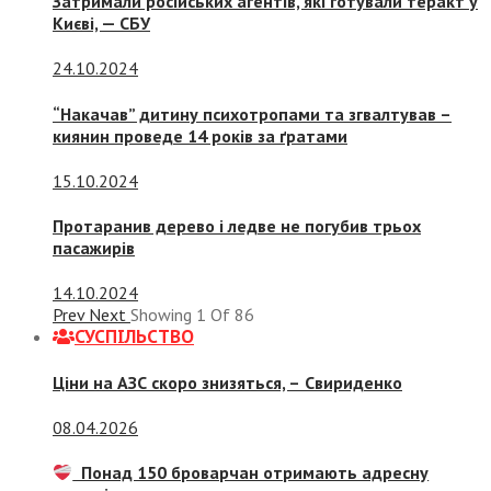
Затримали російських агентів, які готували теракт у
Києві, — СБУ
24.10.2024
“Накачав” дитину психотропами та згвалтував –
киянин проведе 14 років за ґратами
15.10.2024
Протаранив дерево і ледве не погубив трьох
пасажирів
14.10.2024
Prev
Next
Showing
1
Of
86
СУСПIЛЬСТВО
Ціни на АЗС скоро знизяться, –
Свириденко
08.04.2026
Понад 150 броварчан отримають адресну