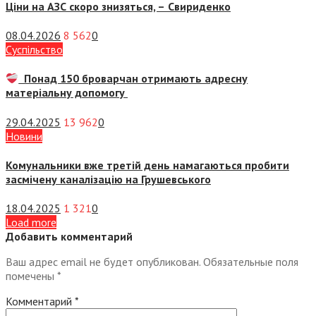
Ціни на АЗС скоро знизяться, –
Свириденко
08.04.2026
8 562
0
Суспiльство
Понад 150 броварчан отримають адресну
матеріальну допомогу
29.04.2025
13 962
0
Новини
Комунальники вже третій день намагаються пробити
засмічену каналізацію на Грушевського
18.04.2025
1 321
0
Load more
Добавить комментарий
Ваш адрес email не будет опубликован.
Обязательные поля
помечены
*
Комментарий
*