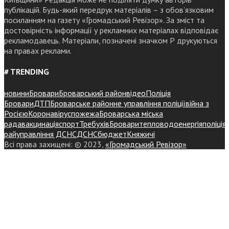
публікацій. Будь-який передрук матеріалів – з обов’язковим
посиланням на газету «Громадський Ревізор». За зміст та
достовірність інформації у рекламних матеріалах відповідає
рекламодавець. Матеріали, позначені значком Р друкуються
на правах реклами.
# TRENDING
новини
Бровари
Броварський район
відео
Поліція
Бровари
ДТП
Броварське районне управління поліції
війна з
Росією
Коронавірус
пожежа
Броварська міська
рада
вакцинація
спорт
Требухів
Броваритепловодоенергія
поліція
райуправління ДСНС
ДСНС
бюджет
Княжичі
Всі права захищені: © 2023,
«Громадський Ревізор»