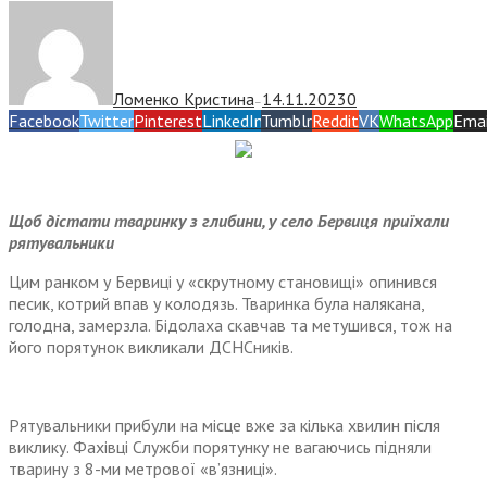
Ломенко Кристина
14.11.2023
0
—
Facebook
Twitter
Pinterest
LinkedIn
Tumblr
Reddit
VK
WhatsApp
Emai
Щоб дістати тваринку з глибини, у село Бервиця приїхали
рятувальники
Цим ранком у Бервиці у «скрутному становищі» опинився
песик, котрий впав у колодязь. Тваринка була налякана,
голодна, замерзла. Бідолаха скавчав та метушився, тож на
його порятунок викликали ДСНСників.
Рятувальники прибули на місце вже за кілька хвилин після
виклику. Фахівці Служби порятунку не вагаючись підняли
тварину з 8-ми метрової «в’язниці».