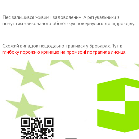
Пес залишився живим і задоволеним. А рятувальники з
почуттям «виконаного обов’язку» повернулись до підрозділу.
Схожий випадок нещодавно трапився у Броварах. Тут в
глибоку порожню криницю на промзоні потрапила лисиця
.