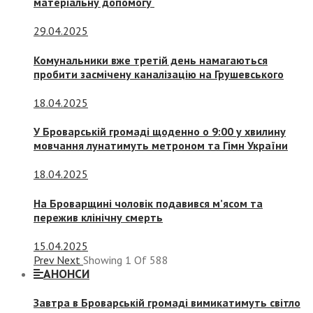
матеріальну допомогу
29.04.2025
Комунальники вже третій день намагаються
пробити засмічену каналізацію на Грушевського
18.04.2025
У Броварській громаді щоденно о 9:00 у хвилину
мовчання лунатимуть метроном та Гімн України
18.04.2025
На Броварщині чоловік подавився м’ясом та
пережив клінічну смерть
15.04.2025
Prev
Next
Showing
1
Of
588
АНОНСИ
Завтра в Броварській громаді вимикатимуть світло