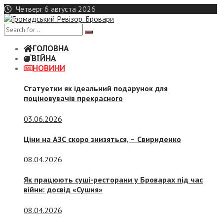
Skip
Четверг 6 августа 2026
to
content
ГОЛОВНА
ВІЙНА
НОВИНИ
Статуетки як ідеальний подарунок для
поціновувачів прекрасного
03.06.2026
Ціни на АЗС скоро знизяться, –
Свириденко
08.04.2026
Як працюють суші-ресторани у Броварах під час
війни: досвід «Сушия»
08.04.2026