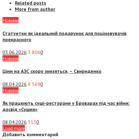
Related posts
More from author
Новини
Статуетки як ідеальний подарунок для поціновувачів
прекрасного
03.06.2026
3 806
0
Новини
Ціни на АЗС скоро знизяться, –
Свириденко
08.04.2026
8 569
0
Новини
Як працюють суші-ресторани у Броварах під час війни:
досвід «Сушия»
08.04.2026
513
0
Load more
Добавить комментарий