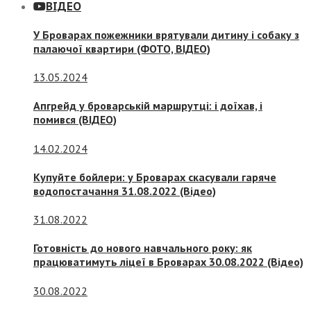
ВІДЕО
У Броварах пожежники врятували дитину і собаку з
палаючої квартири (ФОТО, ВІДЕО)
13.05.2024
Апгрейд у броварській маршрутці: і доїхав, і
помився (ВІДЕО)
14.02.2024
Купуйте бойлери: у Броварах скасували гаряче
водопостачання 31.08.2022 (Відео)
31.08.2022
Готовність до нового навчального року: як
працюватимуть ліцеї в Броварах 30.08.2022 (Відео)
30.08.2022