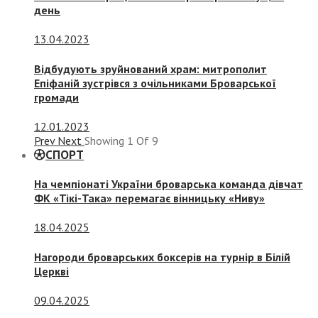
день
13.04.2023
Відбудують зруйнований храм: митрополит
Епіфаній зустрівся з очільниками Броварської
громади
12.01.2023
Prev
Next
Showing
1
Of
9
СПОРТ
На чемпіонаті України броварська команда дівчат
ФК «Тікі-Така» перемагає вінницьку «Ниву»
18.04.2025
Нагороди броварських боксерів на турнір в Білій
Церкві
09.04.2025