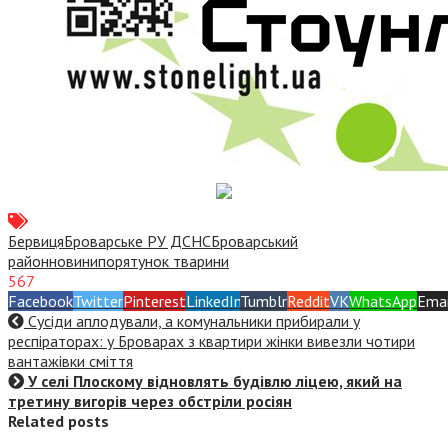
Бервиця
Броварське РУ ДСНС
Броварський
район
новини
порятунок тварини
567
Facebook
Twitter
Pinterest
LinkedIn
Tumblr
Reddit
VK
WhatsApp
Emai
Сусіди аплодували, а комунальники прибирали у
респіраторах: у Броварах з квартири жінки вивезли чотири
вантажівки сміття
У селі Плоскому відновлять будівлю ліцею, який на
третину вигорів через обстріли росіян
Related posts