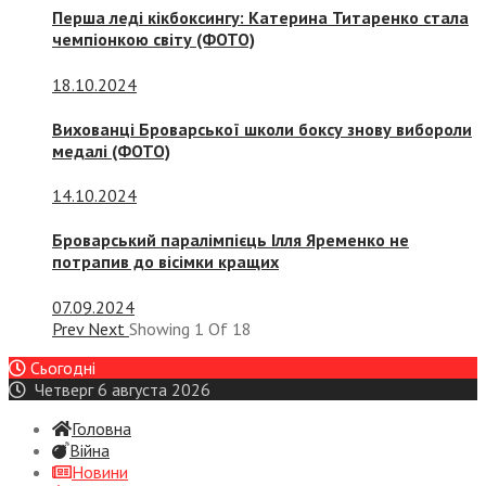
Перша леді кікбоксингу: Катерина Титаренко стала
чемпіонкою світу (ФОТО)
18.10.2024
Вихованці Броварської школи боксу знову вибороли
медалі (ФОТО)
14.10.2024
Броварський паралімпієць Ілля Яременко не
потрапив до вісімки кращих
07.09.2024
Prev
Next
Showing
1
Of
18
Сьогодні
Четверг 6 августа 2026
Головна
Війна
Новини