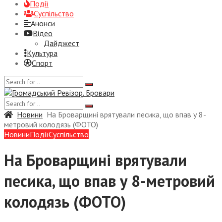
Події
Суспiльство
Анонси
Відео
Дайджест
Культура
Спорт
Новини
На Броварщині врятували песика, що впав у 8-
метровий колодязь (ФОТО)
Новини
Події
Суспiльство
На Броварщині врятували
песика, що впав у 8-метровий
колодязь (ФОТО)