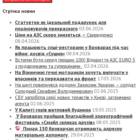
Стрічка новин
Статуетки як ідеальний подарунок для
поціновувачів прекрасного
03.06.2026
Ціни на АЗС скоро знизяться, –
Свириденко
08.04.2026
Як працюють суші-ресторани у Броварах під час
війни: досвід «Сушия»
08.04.2026
Встигни бути серед перших 100! Відкриття АЗС EURO 5
з подарунками та суперцінами
02.04.2026
На Вінничині гучні мотоцикли хочуть вилучати у
власників та передавати на фронт
17.03.2026
На щиті повернувся додому Захисник України, – солдат
Солодкий Серафим Володимирович
02.06.2025
СБУ запобігла серії нових терактів у Києві, затримано
агента
02.06.2025
У Калиті горів житловий будинок
19.05.2025
У Броварах пройшов благодійний хореографічний
фестиваль «Смайл скликає друзів»
08.05.2025
Понад 150 броварчан отримають адресну
матеріальну допомогу
29.04.2025