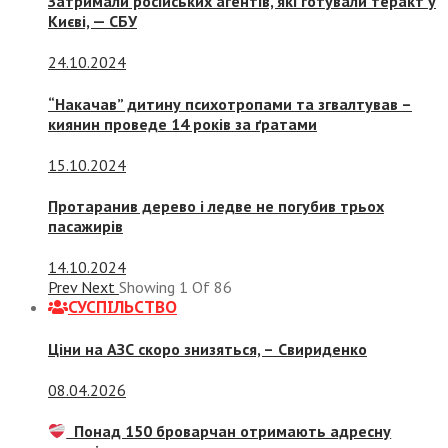
Затримали російських агентів, які готували теракт у
Києві, — СБУ
24.10.2024
“Накачав” дитину психотропами та згвалтував –
киянин проведе 14 років за ґратами
15.10.2024
Протаранив дерево і ледве не погубив трьох
пасажирів
14.10.2024
Prev
Next
Showing
1
Of
86
СУСПIЛЬСТВО
Ціни на АЗС скоро знизяться, –
Свириденко
08.04.2026
Понад 150 броварчан отримають адресну