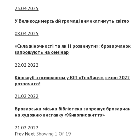
23.04.2025
У Великодимерській громаді вимикатимуть світло
08.04.2025
«Сила жіночності та як її розвинути»: броварчанок
запрошують на семінар
22.02.2022
Кіноклуб з психологом у КІП «ТепЛиця», сезон 2022
розпочато!
21.02.2022
Броварська міська бібліотека запрошує броварчан
на художню виставку «Живопис життя»
21.02.2022
Prev
Next
Showing
1
Of
19