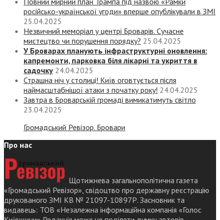
Повний мирний план Трампа під назвою «‎Рамки
російсько-української угоди» вперше опублікували в ЗМІ
25.04.2025
Незвичний меморіал у центрі Броварів. Сучасне
мистецтво чи порушення порядку?
25.04.2025
У Броварах планують інфраструктурні оновлення:
капремонти, парковка біля лікарні та укриття в
садочку
24.04.2025
Страшна ніч у столиці! Київ оговтується після
наймасштабнішої атаки з початку року!
24.04.2025
Завтра в Броварській громаді вимикатимуть світло
23.04.2025
Громадський Ревізор. Бровари
Про нас
Щотижнева загальнополітична газета
«Громадський Ревізор», свідоцтво про державну реєстрацію
друкованого ЗМІ КВ № 21097-10897Р. Засновник та
видавець: ТОВ «Незалежна інформаційна компанія «Голос
Київщини» Редакція може не поділяти думку авторів