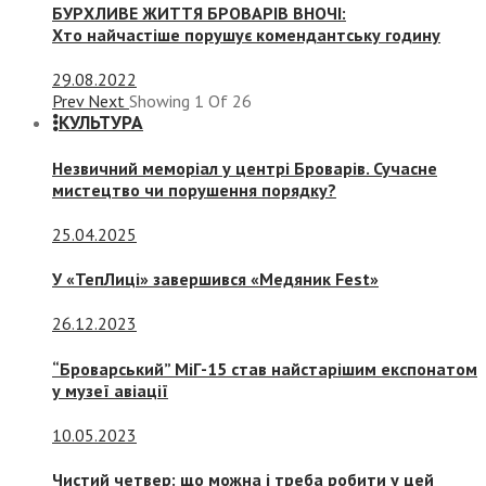
БУРХЛИВЕ ЖИТТЯ БРОВАРІВ ВНОЧІ:
Хто найчастіше порушує комендантську годину
29.08.2022
Prev
Next
Showing
1
Of
26
КУЛЬТУРА
Незвичний меморіал у центрі Броварів. Сучасне
мистецтво чи порушення порядку?
25.04.2025
У «ТепЛиці» завершився «Медяник Fest»
26.12.2023
“Броварський” МіГ-15 став найстарішим експонатом
у музеї авіації
10.05.2023
Чистий четвер: що можна і треба робити у цей