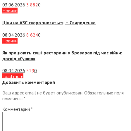
03.06.2026
3 882
0
Новини
Ціни на АЗС скоро знизяться, –
Свириденко
08.04.2026
8 624
0
Новини
Як працюють суші-ресторани у Броварах під час війни:
досвід «Сушия»
08.04.2026
519
0
Load more
Добавить комментарий
Ваш адрес email не будет опубликован.
Обязательные поля
помечены
*
Комментарий
*