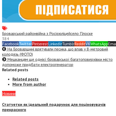
Броварський район
війна з Росією
ліцей
село Плоске
384
Facebook
Twitter
Pinterest
LinkedIn
Tumblr
Reddit
VK
WhatsApp
Emai
На Броварщині врятували песика, що впав у 8-метровий
колодязь (ФОТО)
Мешканцям ще однієї броварської багатоповерхівки місто
допоможе придбати електрогенератор
Related posts
Related posts
More from author
Новини
Статуетки як ідеальний подарунок для поціновувачів
прекрасного