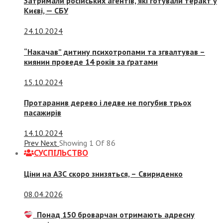
Затримали російських агентів, які готували теракт у
Києві, — СБУ
24.10.2024
“Накачав” дитину психотропами та згвалтував –
киянин проведе 14 років за ґратами
15.10.2024
Протаранив дерево і ледве не погубив трьох
пасажирів
14.10.2024
Prev
Next
Showing
1
Of
86
СУСПIЛЬСТВО
Ціни на АЗС скоро знизяться, –
Свириденко
08.04.2026
Понад 150 броварчан отримають адресну