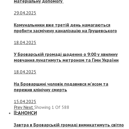
матеріальну допомогу
29.04.2025
Комунальники вже третій день намагаються
пробити засмічену каналізацію на Грушевського
18.04.2025
У Броварській громаді щоденно о 9:00 у хвилину
мовчання лунатимуть метроном та Гімн України
18.04.2025
На Броварщині чоловік подавився м’ясом та
пережив клінічну смерть
15.04.2025
Prev
Next
Showing
1
Of
588
АНОНСИ
Завтра в Броварській громаді вимикатимуть світло