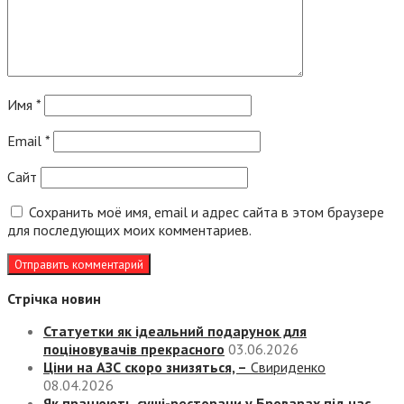
Имя
*
Email
*
Сайт
Сохранить моё имя, email и адрес сайта в этом браузере
для последующих моих комментариев.
Стрічка новин
Статуетки як ідеальний подарунок для
поціновувачів прекрасного
03.06.2026
Ціни на АЗС скоро знизяться, –
Свириденко
08.04.2026
Як працюють суші-ресторани у Броварах під час