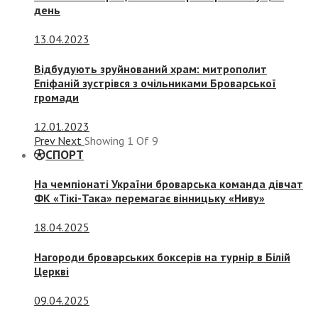
день
13.04.2023
Відбудують зруйнований храм: митрополит
Епіфаній зустрівся з очільниками Броварської
громади
12.01.2023
Prev
Next
Showing
1
Of
9
СПОРТ
На чемпіонаті України броварська команда дівчат
ФК «Тікі-Така» перемагає вінницьку «Ниву»
18.04.2025
Нагороди броварських боксерів на турнір в Білій
Церкві
09.04.2025