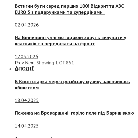
Встигни бути серед перших 100! Відкриття АЗС
EURO 5 з подарунками та суперцінами
02.04.2026
На Вінничині гучні мотоцикли хочуть вилучати у
власників та передавати на фронт
17.03.2026
Prev
Next
Showing
1
Of
851
ПОДІЇ
В Києві сварка через російську музику закінчилась
вбивством
18.04.2025
Пожежа на Броварщині: горіло поле під Баришівкою
14.04.2025