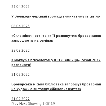
23.04.2025
У Великодимерській громаді вимикатимуть світло
08.04.2025
«Сила жіночності та як її розвинути»: броварчанок
запрошують на семінар
22.02.2022
Кіноклуб з психологом у КІП «ТепЛиця», сезон 2022
розпочато!
21.02.2022
Броварська міська бібліотека запрошує броварчан
на художню виставку «Живопис життя»
21.02.2022
Prev
Next
Showing
1
Of
19