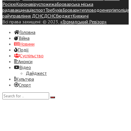
Росією
Коронавірус
пожежа
Броварська міська
рада
вакцинація
спорт
Требухів
Броваритепловодоенергія
поліція
райуправління ДСНС
ДСНС
бюджет
Княжичі
Всі права захищені: © 2023,
«Громадський Ревізор»
Головна
Війна
Новини
Події
Суспiльство
Анонси
Відео
Дайджест
Культура
Спорт