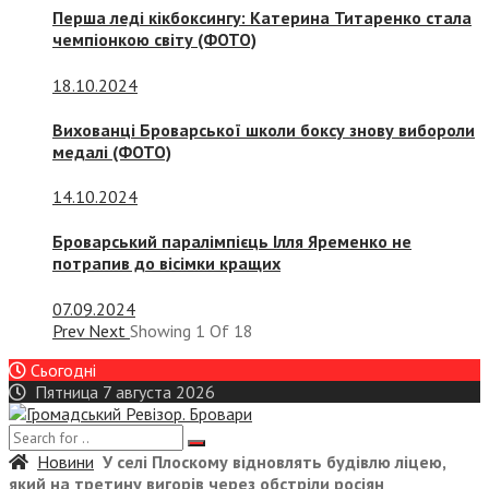
Перша леді кікбоксингу: Катерина Титаренко стала
чемпіонкою світу (ФОТО)
18.10.2024
Вихованці Броварської школи боксу знову вибороли
медалі (ФОТО)
14.10.2024
Броварський паралімпієць Ілля Яременко не
потрапив до вісімки кращих
07.09.2024
Prev
Next
Showing
1
Of
18
Сьогодні
Пятница 7 августа 2026
Новини
У селі Плоскому відновлять будівлю ліцею,
який на третину вигорів через обстріли росіян