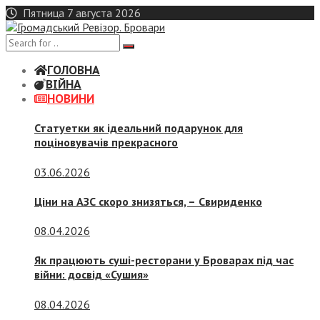
Skip
Пятница 7 августа 2026
to
content
ГОЛОВНА
ВІЙНА
НОВИНИ
Статуетки як ідеальний подарунок для
поціновувачів прекрасного
03.06.2026
Ціни на АЗС скоро знизяться, –
Свириденко
08.04.2026
Як працюють суші-ресторани у Броварах під час
війни: досвід «Сушия»
08.04.2026