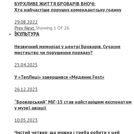
БУРХЛИВЕ ЖИТТЯ БРОВАРІВ ВНОЧІ:
Хто найчастіше порушує комендантську годину
29.08.2022
Prev
Next
Showing
1
Of
26
КУЛЬТУРА
Незвичний меморіал у центрі Броварів. Сучасне
мистецтво чи порушення порядку?
25.04.2025
У «ТепЛиці» завершився «Медяник Fest»
26.12.2023
“Броварський” МіГ-15 став найстарішим експонатом
у музеї авіації
10.05.2023
Чистий четвер: що можна і треба робити у цей