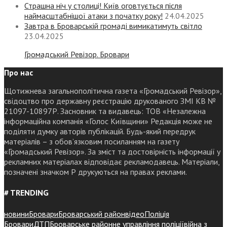
Страшна ніч у столиці! Київ оговтується після
наймасштабнішої атаки з початку року!
24.04.2025
Завтра в Броварській громаді вимикатимуть світло
23.04.2025
Громадський Ревізор. Бровари
Про нас
Щотижнева загальнополітична газета «Громадський Ревізор»,
свідоцтво про державну реєстрацію друкованого ЗМІ КВ №
21097-10897Р. Засновник та видавець: ТОВ «Незалежна
інформаційна компанія «Голос Київщини» Редакція може не
поділяти думку авторів публікацій. Будь-який передрук
матеріалів – з обов’язковим посиланням на газету
«Громадський Ревізор». За зміст та достовірність інформації у
рекламних матеріалах відповідає рекламодавець. Матеріали,
позначені значком Р друкуються на правах реклами.
# TRENDING
новини
Бровари
Броварський район
відео
Поліція
Бровари
ДТП
Броварське районне управління поліції
війна з