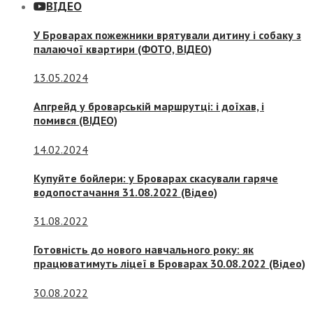
ВІДЕО
У Броварах пожежники врятували дитину і собаку з
палаючої квартири (ФОТО, ВІДЕО)
13.05.2024
Апгрейд у броварській маршрутці: і доїхав, і
помився (ВІДЕО)
14.02.2024
Купуйте бойлери: у Броварах скасували гаряче
водопостачання 31.08.2022 (Відео)
31.08.2022
Готовність до нового навчального року: як
працюватимуть ліцеї в Броварах 30.08.2022 (Відео)
30.08.2022