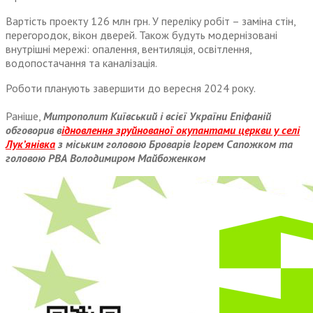
Вартість проекту 126 млн грн. У переліку робіт – заміна стін,
перегородок, вікон дверей. Також будуть модернізовані
внутрішні мережі: опалення, вентиляція, освітлення,
водопостачання та каналізація.
Роботи планують завершити до вересня 2024 року.
Раніше,
Митрополит Київський і всієї України Епіфаній
обговорив в
ідновлення зруйнованої окупантами церкви у селі
Лук’янівка
з міським головою Броварів Ігорем Сапожком та
головою РВА Володимиром Майбоженком