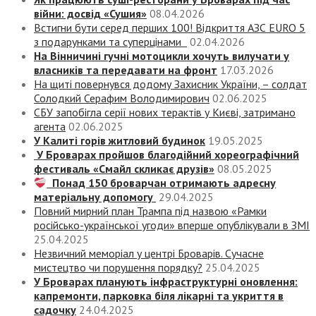
війни: досвід «Сушия»
08.04.2026
Встигни бути серед перших 100! Відкриття АЗС EURO 5
з подарунками та суперцінами
02.04.2026
На Вінничині гучні мотоцикли хочуть вилучати у
власників та передавати на фронт
17.03.2026
На щиті повернувся додому Захисник України, – солдат
Солодкий Серафим Володимирович
02.06.2025
СБУ запобігла серії нових терактів у Києві, затримано
агента
02.06.2025
У Калиті горів житловий будинок
19.05.2025
У Броварах пройшов благодійний хореографічний
фестиваль «Смайл скликає друзів»
08.05.2025
Понад 150 броварчан отримають адресну
матеріальну допомогу
29.04.2025
Повний мирний план Трампа під назвою «‎Рамки
російсько-української угоди» вперше опублікували в ЗМІ
25.04.2025
Незвичний меморіал у центрі Броварів. Сучасне
мистецтво чи порушення порядку?
25.04.2025
У Броварах планують інфраструктурні оновлення:
капремонти, парковка біля лікарні та укриття в
садочку
24.04.2025