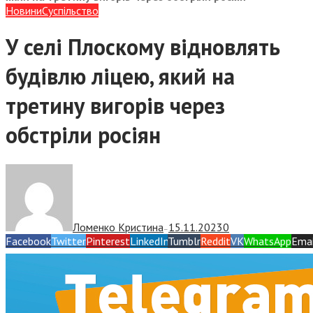
Новини
Суспiльство
У селі Плоскому відновлять
будівлю ліцею, який на
третину вигорів через
обстріли росіян
Ломенко Кристина
15.11.2023
0
—
Facebook
Twitter
Pinterest
LinkedIn
Tumblr
Reddit
VK
WhatsApp
Emai