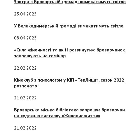
Завтра в Броварській громаді вимикатимуть світло
23.04.2025
У Великодимерській громаді вимикатимуть світло
08.04.2025
«Сила жіночності та як її розвинути»: броварчанок
запрошують на семінар
22.02.2022
Кіноклуб з психологом у КІП «ТепЛиця», сезон 2022
розпочато!
21.02.2022
Броварська міська бібліотека запрошує броварчан
на художню виставку «Живопис життя»
21.02.2022