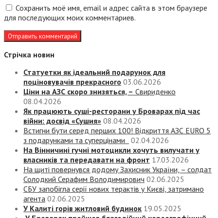
Сохранить моё имя, email и адрес сайта в этом браузере
для последующих моих комментариев.
Стрічка новин
Статуетки як ідеальний подарунок для
поціновувачів прекрасного
03.06.2026
Ціни на АЗС скоро знизяться, –
Свириденко
08.04.2026
Як працюють суші-ресторани у Броварах під час
війни: досвід «Сушия»
08.04.2026
Встигни бути серед перших 100! Відкриття АЗС EURO 5
з подарунками та суперцінами
02.04.2026
На Вінничині гучні мотоцикли хочуть вилучати у
власників та передавати на фронт
17.03.2026
На щиті повернувся додому Захисник України, – солдат
Солодкий Серафим Володимирович
02.06.2025
СБУ запобігла серії нових терактів у Києві, затримано
агента
02.06.2025
У Калиті горів житловий будинок
19.05.2025