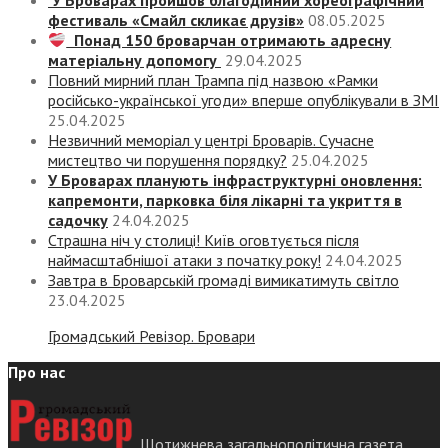
У Броварах пройшов благодійний хореографічний
фестиваль «Смайл скликає друзів»
08.05.2025
Понад 150 броварчан отримають адресну
матеріальну допомогу
29.04.2025
Повний мирний план Трампа під назвою «‎Рамки
російсько-української угоди» вперше опублікували в ЗМІ
25.04.2025
Незвичний меморіал у центрі Броварів. Сучасне
мистецтво чи порушення порядку?
25.04.2025
У Броварах планують інфраструктурні оновлення:
капремонти, парковка біля лікарні та укриття в
садочку
24.04.2025
Страшна ніч у столиці! Київ оговтується після
наймасштабнішої атаки з початку року!
24.04.2025
Завтра в Броварській громаді вимикатимуть світло
23.04.2025
Громадський Ревізор. Бровари
Про нас
Щотижнева загальнополітична газета