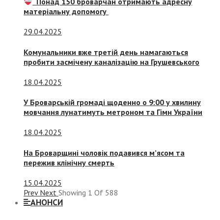
Понад 150 броварчан отримають адресну
матеріальну допомогу
29.04.2025
Комунальники вже третій день намагаються
пробити засмічену каналізацію на Грушевського
18.04.2025
У Броварській громаді щоденно о 9:00 у хвилину
мовчання лунатимуть метроном та Гімн України
18.04.2025
На Броварщині чоловік подавився м’ясом та
пережив клінічну смерть
15.04.2025
Prev
Next
Showing
1
Of
588
АНОНСИ