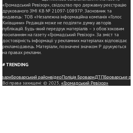
«Громадський Ревізор», свідоцтво про державну реєстрацію
друкованого ЗМІ КВ № 21097-10897Р. Засновник та
видавець: ТОВ «Незалежна інформаційна компанія «Голос
Київщини» Редакція може не поділяти думку авторів
публікацій. Будь-який передрук матеріалів – з обов’язковим
посиланням на газету «Громадський Ревізор». За зміст та
достовірність інформації у рекламних матеріалах відповідає
рекламодавець. Матеріали, позначені значком Р друкуються
на правах реклами.
# TRENDING
ри
Броварський район
відео
Поліція Бровари
ДТП
Броварське район
Всі права захищені: © 2023,
«Громадський Ревізор»