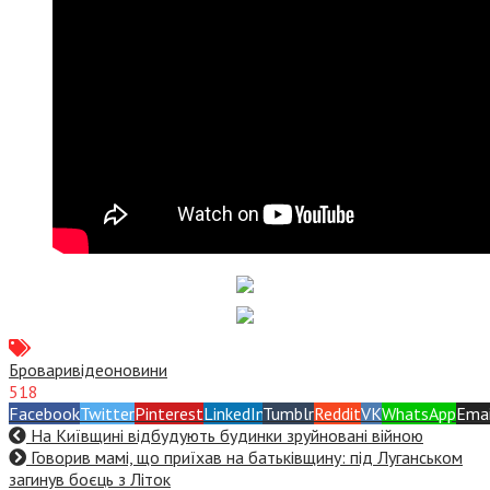
Бровари
відео
новини
518
Facebook
Twitter
Pinterest
LinkedIn
Tumblr
Reddit
VK
WhatsApp
Emai
На Київщині відбудують будинки зруйновані війною
Говорив мамі, що приїхав на батьківщину: під Луганськом
загинув боєць з Літок