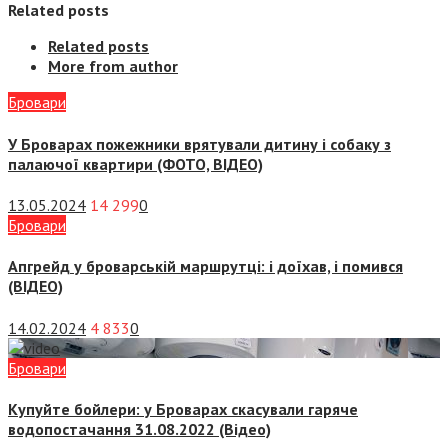
Related posts
Related posts
More from author
Бровари
У Броварах пожежники врятували дитину і собаку з
палаючої квартири (ФОТО, ВІДЕО)
13.05.2024
14 299
0
Бровари
Апгрейд у броварській маршрутці: і доїхав, і помився
(ВІДЕО)
14.02.2024
4 833
0
Бровари
Купуйте бойлери: у Броварах скасували гаряче
водопостачання 31.08.2022 (Відео)