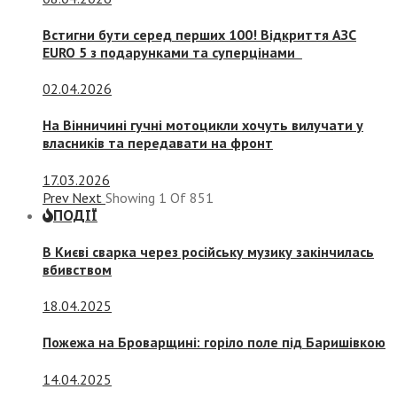
Встигни бути серед перших 100! Відкриття АЗС
EURO 5 з подарунками та суперцінами
02.04.2026
На Вінничині гучні мотоцикли хочуть вилучати у
власників та передавати на фронт
17.03.2026
Prev
Next
Showing
1
Of
851
ПОДІЇ
В Києві сварка через російську музику закінчилась
вбивством
18.04.2025
Пожежа на Броварщині: горіло поле під Баришівкою
14.04.2025