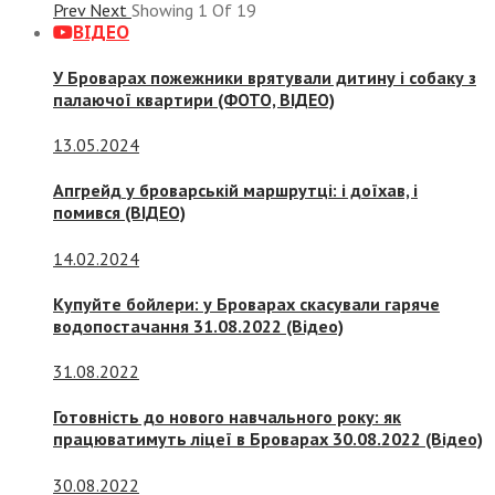
Prev
Next
Showing
1
Of
19
ВІДЕО
У Броварах пожежники врятували дитину і собаку з
палаючої квартири (ФОТО, ВІДЕО)
13.05.2024
Апгрейд у броварській маршрутці: і доїхав, і
помився (ВІДЕО)
14.02.2024
Купуйте бойлери: у Броварах скасували гаряче
водопостачання 31.08.2022 (Відео)
31.08.2022
Готовність до нового навчального року: як
працюватимуть ліцеї в Броварах 30.08.2022 (Відео)
30.08.2022