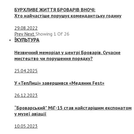
БУРХЛИВЕ ЖИТТЯ БРОВАРІВ ВНОЧІ:
Хто найчастіше порушує комендантську годину
29.08.2022
Prev
Next
Showing
1
Of
26
КУЛЬТУРА
Незвичний меморіал у центрі Броварів. Сучасне
мистецтво чи порушення порядку?
25.04.2025
У «ТепЛиці» завершився «Медяник Fest»
26.12.2023
“Броварський” МіГ-15 став найстарішим експонатом
у музеї авіації
10.05.2023