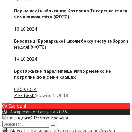
Перша леді кікбоксингу: Катерина Титаренко стала
чемпіонкою світу (ФОТО)
18.10.2024
Вихованці Броварської школи боксу знову вибороли
медалі (ФОТО)
14.10.2024
Броварський паралімпієць Ілля Яременко не
потрапив до вісімки кращих
07.09.2024
Prev
Next
Showing
1
Of
18
Сьогодні
Воскресенье 9 августа 2026
Відео
На Київщині відбудують будинки, зруйновані