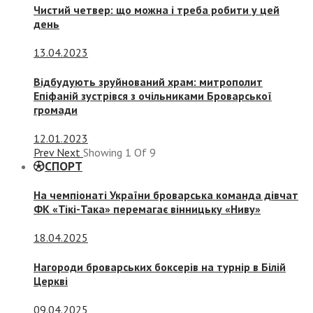
Чистий четвер: що можна і треба робити у цей
день
13.04.2023
Відбудують зруйнований храм: митрополит
Епіфаній зустрівся з очільниками Броварської
громади
12.01.2023
Prev
Next
Showing
1
Of
9
СПОРТ
На чемпіонаті України броварська команда дівчат
ФК «Тікі-Така» перемагає вінницьку «Ниву»
18.04.2025
Нагороди броварських боксерів на турнір в Білій
Церкві
09.04.2025