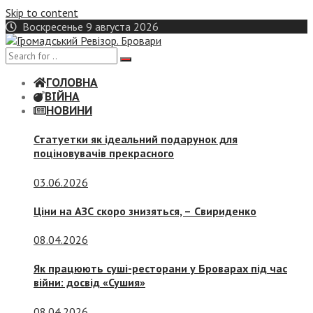
Skip to content
Воскресенье 9 августа 2026
ГОЛОВНА
ВІЙНА
НОВИНИ
Статуетки як ідеальний подарунок для
поціновувачів прекрасного
03.06.2026
Ціни на АЗС скоро знизяться, –
Свириденко
08.04.2026
Як працюють суші-ресторани у Броварах під час
війни: досвід «Сушия»
08.04.2026