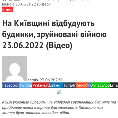
війною 23.06.2022 (Відео)
Відео
На Київщині відбудують
будинки, зруйновані війною
23.06.2022 (Відео)
admin
23.06.2022
0
—
Facebook
Twitter
Pinterest
LinkedIn
Tumblr
Reddit
VK
WhatsApp
Emai
КОВА ухвалила програми по відбудові зруйнованих будинків та
придбанню нових квартир для мешканців Київщини, чиє
житло було знищено внаслідок війни.