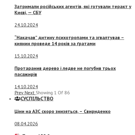
Затримали російських агентів, які готували теракт у
Києві, — СБУ
24.10.2024
“Накачав” дитину психотропами та згвалтував –
киянин проведе 14 років за ґратами
15.10.2024
Протаранив дерево і ледве не погубив трьох
пасажирів
14.10.2024
Prev
Next
Showing
1
Of
86
СУСПIЛЬСТВО
Ціни на АЗС скоро знизяться, –
Свириденко
08.04.2026