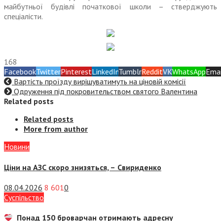
майбутньої будівлі початкової школи – стверджують
спеціалісти.
168
Facebook
Twitter
Pinterest
LinkedIn
Tumblr
Reddit
VK
WhatsApp
Emai
Вартість проїзду вирішуватимуть на ціновій комісії
Одруження під покровительством святого Валентина
Related posts
Related posts
More from author
Новини
Ціни на АЗС скоро знизяться, –
Свириденко
08.04.2026
8 601
0
Суспiльство
Понад 150 броварчан отримають адресну