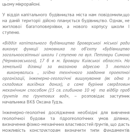
цьому мікрорайоні.
У відділ капітального будівництва міста нам повідомили,що
на даній території дійсно планується будівництво. Однак, не
житлової багатоповерхівки, а нового корпусу школи І
ступеню.
«Відділ капітального будівництва Броварської міської ради
виконує функції замовника по об’єкту «Будівництво
загальноосвітньої школи І ступеню по вул. Петлюри Симона
(Черняховського), 17 б в м. Бровари Київської області». На
земельній ділянці за вказаною адресою 3 лютого
виконувались , згідно технічного завдання проектної
організації, інженерно-геологічні вишукування (як одна з
складових вихідних даних), а саме буріння свердловин
механічним способом (15 св. глибиною 10 м) та відбір проб
ґрунтів та ґрунтових вод»
, – розповідає заступник
начальника ВКБ Оксана Гудзь.
Інженерно-геологічні дослідження необхідні для вивчення
геологічної будови та гідрогеологічних умов ділянки,
визначення фізико-механічних властивостей ґрунтів, що дасть
можливість конструкторам визначити типи фундаментів