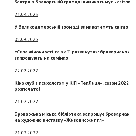
Завтра в Броварській громаді вимикатимуть світло
23.04.2025
У Великодимерській громаді вимикатимуть світло
08.04.2025
«Сила жіночності та як її розвинути»: броварчанок
запрошують на семінар
22.02.2022
Кіноклуб з психологом у КІП «ТепЛиця», сезон 2022
розпочато!
21.02.2022
Броварська міська бібліотека запрошує броварчан
на художню виставку «Живопис життя»
21.02.2022