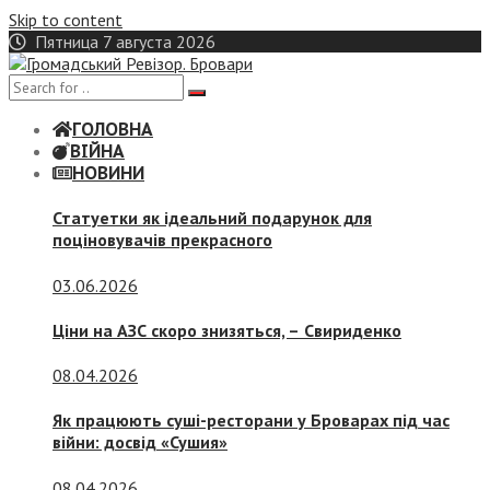
Skip to content
Пятница 7 августа 2026
ГОЛОВНА
ВІЙНА
НОВИНИ
Статуетки як ідеальний подарунок для
поціновувачів прекрасного
03.06.2026
Ціни на АЗС скоро знизяться, –
Свириденко
08.04.2026
Як працюють суші-ресторани у Броварах під час
війни: досвід «Сушия»
08.04.2026