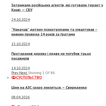
Затримали російських агентів, які готували теракт у
Києві, — СБУ
24.10.2024
“Накачав” дитину психотропами та згвалтував –
киянин проведе 14 років за ґратами
15.10.2024
Протаранив дерево і ледве не погубив трьох
пасажирів
14.10.2024
Prev
Next
Showing
1
Of
86
СУСПIЛЬСТВО
Ціни на АЗС скоро знизяться, –
Свириденко
08.04.2026