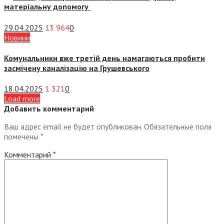
матеріальну допомогу
29.04.2025
13 964
0
Новини
Комунальники вже третій день намагаються пробити
засмічену каналізацію на Грушевського
18.04.2025
1 321
0
Load more
Добавить комментарий
Ваш адрес email не будет опубликован.
Обязательные поля
помечены
*
Комментарий
*