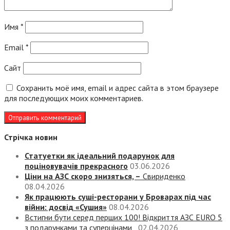
Имя
*
Email
*
Сайт
Сохранить моё имя, email и адрес сайта в этом браузере
для последующих моих комментариев.
Стрічка новин
Статуетки як ідеальний подарунок для
поціновувачів прекрасного
03.06.2026
Ціни на АЗС скоро знизяться, –
Свириденко
08.04.2026
Як працюють суші-ресторани у Броварах під час
війни: досвід «Сушия»
08.04.2026
Встигни бути серед перших 100! Відкриття АЗС EURO 5
з подарунками та суперцінами
02.04.2026