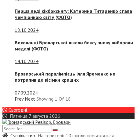
Перша леді кікбоксингу: Катерина Титаренко стала
чемпіонкою світу (ФОТО)
18.10.2024
Вихованці Броварської школи боксу знову вибороли
медалі (ФОТО)
14.10.2024
Броварський паралімпієць Ілля Яременко не
потрапив до вісімки кращих
07.09.2024
Prev
Next
Showing
1
Of
18
Сьогодні
Пятница 7 августа 2026
Суспiльство
На території 10 школи проводяться