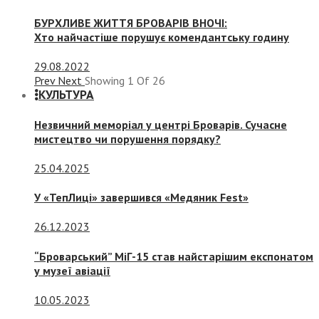
БУРХЛИВЕ ЖИТТЯ БРОВАРІВ ВНОЧІ:
Хто найчастіше порушує комендантську годину
29.08.2022
Prev
Next
Showing
1
Of
26
КУЛЬТУРА
Незвичний меморіал у центрі Броварів. Сучасне
мистецтво чи порушення порядку?
25.04.2025
У «ТепЛиці» завершився «Медяник Fest»
26.12.2023
“Броварський” МіГ-15 став найстарішим експонатом
у музеї авіації
10.05.2023