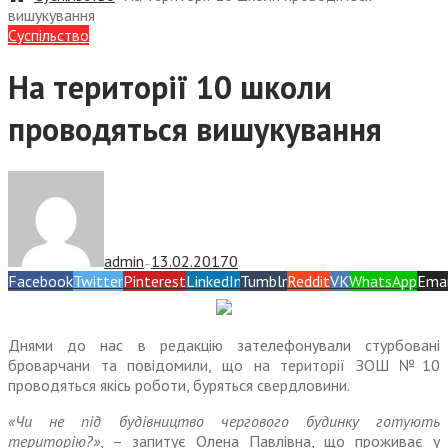
вишукування
Суспiльство
На території 10 школи
проводяться вишукування
admin
13.02.2017
0
—
Facebook
Twitter
Pinterest
LinkedIn
Tumblr
Reddit
VK
WhatsApp
Emai
Днями до нас в редакцію зателефонували стурбовані
броварчани та повідомили, що на території ЗОШ №10
проводяться якісь роботи, буряться свердловини.
«Чи не під будівництво чергового будинку готують
територію?»
, – запитує Олена Павлівна, що проживає у