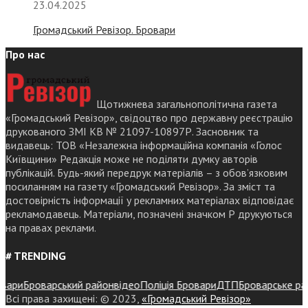
23.04.2025
Громадський Ревізор. Бровари
Про нас
Щотижнева загальнополітична газета
«Громадський Ревізор», свідоцтво про державну реєстрацію
друкованого ЗМІ КВ № 21097-10897Р. Засновник та
видавець: ТОВ «Незалежна інформаційна компанія «Голос
Київщини» Редакція може не поділяти думку авторів
публікацій. Будь-який передрук матеріалів – з обов’язковим
посиланням на газету «Громадський Ревізор». За зміст та
достовірність інформації у рекламних матеріалах відповідає
рекламодавець. Матеріали, позначені значком Р друкуються
на правах реклами.
# TRENDING
ри
Броварський район
відео
Поліція Бровари
ДТП
Броварське районн
Всі права захищені: © 2023,
«Громадський Ревізор»