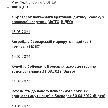
Prev
Next
Showing
1
Of
19
ВІДЕО
У Броварах пожежники врятували дитину і собаку з
палаючої квартири (ФОТО, ВІДЕО)
13.05.2024
Апгрейд у броварській маршрутці: і доїхав, і
помився (ВІДЕО)
14.02.2024
Купуйте бойлери: у Броварах скасували гаряче
водопостачання 31.08.2022 (Відео)
31.08.2022
Готовність до нового навчального року: як
працюватимуть ліцеї в Броварах 30.08.2022 (Відео)
30.08.2022