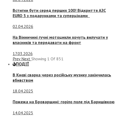
Встигни бути серед перших 100! Відкриття АЗС
EURO 5 з подарунками та суперцінами
02.04.2026
На Вінничині гучні мотоцикли хочуть вилучати у
власників та передавати на фронт
17.03.2026
Prev
Next
Showing
1
Of
851
ПОДІЇ
В Києві сварка через російську музику закінчилась
вбивством
18.04.2025
Пожежа на Броварщині: горіло поле під Баришівкою
14.04.2025