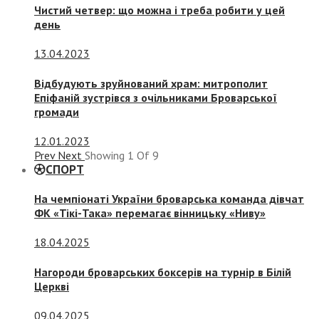
Чистий четвер: що можна і треба робити у цей
день
13.04.2023
Відбудують зруйнований храм: митрополит
Епіфаній зустрівся з очільниками Броварської
громади
12.01.2023
Prev
Next
Showing
1
Of
9
СПОРТ
На чемпіонаті України броварська команда дівчат
ФК «Тікі-Така» перемагає вінницьку «Ниву»
18.04.2025
Нагороди броварських боксерів на турнір в Білій
Церкві
09.04.2025