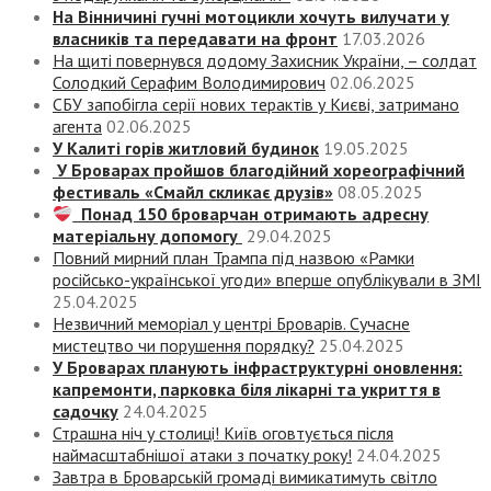
На Вінничині гучні мотоцикли хочуть вилучати у
власників та передавати на фронт
17.03.2026
На щиті повернувся додому Захисник України, – солдат
Солодкий Серафим Володимирович
02.06.2025
СБУ запобігла серії нових терактів у Києві, затримано
агента
02.06.2025
У Калиті горів житловий будинок
19.05.2025
У Броварах пройшов благодійний хореографічний
фестиваль «Смайл скликає друзів»
08.05.2025
Понад 150 броварчан отримають адресну
матеріальну допомогу
29.04.2025
Повний мирний план Трампа під назвою «‎Рамки
російсько-української угоди» вперше опублікували в ЗМІ
25.04.2025
Незвичний меморіал у центрі Броварів. Сучасне
мистецтво чи порушення порядку?
25.04.2025
У Броварах планують інфраструктурні оновлення:
капремонти, парковка біля лікарні та укриття в
садочку
24.04.2025
Страшна ніч у столиці! Київ оговтується після
наймасштабнішої атаки з початку року!
24.04.2025
Завтра в Броварській громаді вимикатимуть світло