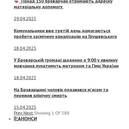
Понад 150 броварчан отримають адресну
матеріальну допомогу
29.04.2025
Комунальники вже третій день намагаються
пробити засмічену каналізацію на Грушевського
18.04.2025
У Броварській громаді щоденно о 9:00 у хвилину
мовчання лунатимуть метроном та Гімн України
18.04.2025
На Броварщині чоловік подавився м’ясом та
пережив клінічну смерть
15.04.2025
Prev
Next
Showing
1
Of
588
АНОНСИ