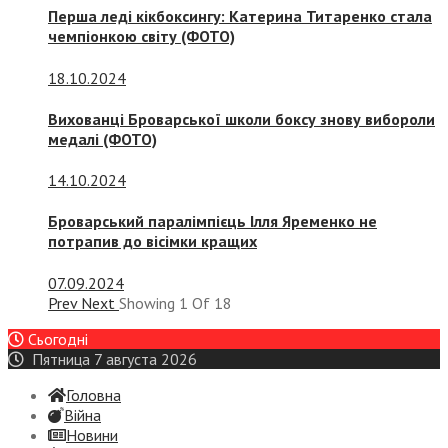
Перша леді кікбоксингу: Катерина Титаренко стала
чемпіонкою світу (ФОТО)
18.10.2024
Вихованці Броварської школи боксу знову вибороли
медалі (ФОТО)
14.10.2024
Броварський паралімпієць Ілля Яременко не
потрапив до вісімки кращих
07.09.2024
Prev
Next
Showing
1
Of
18
Сьогодні
Пятница 7 августа 2026
Головна
Війна
Новини