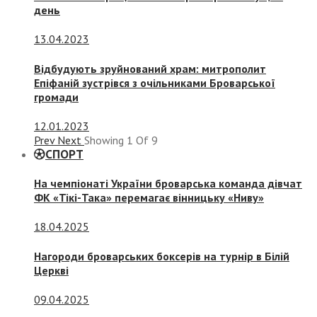
день
13.04.2023
Відбудують зруйнований храм: митрополит
Епіфаній зустрівся з очільниками Броварської
громади
12.01.2023
Prev
Next
Showing
1
Of
9
СПОРТ
На чемпіонаті України броварська команда дівчат
ФК «Тікі-Така» перемагає вінницьку «Ниву»
18.04.2025
Нагороди броварських боксерів на турнір в Білій
Церкві
09.04.2025