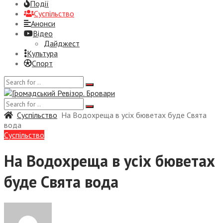
Події
Суспiльство
Анонси
Відео
Дайджест
Культура
Спорт
Суспiльство
На Водохреща в усіх бюветах буде Свята
вода
Суспiльство
На Водохреща в усіх бюветах
буде Свята вода