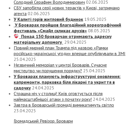
Солодкий Серафим Володимирович
02.06.2025
СБУ запобігла серії нових терактів у Києві, затримано
агента
02.06.2025
У Калиті горів житловий будинок
19.05.2025
У Броварах пройшов благодійний хореографічний
фестиваль «Смайл скликає друзів»
08.05.2025
Понад 150 броварчан отримають адресну
матеріальну допомогу
29.04.2025
Повний мирний план Трампа під назвою «‎Рамки
російсько-української угоди» вперше опублікували в ЗМІ
25.04.2025
Незвичний меморіал у центрі Броварів. Сучасне
мистецтво чи порушення порядку?
25.04.2025
У Броварах планують інфраструктурні оновлення:
капремонти, парковка біля лікарні та укриття в
садочку
24.04.2025
Страшна ніч у столиці! Київ оговтується після
наймасштабнішої атаки з початку року!
24.04.2025
Завтра в Броварській громаді вимикатимуть світло
23.04.2025
Громадський Ревізор. Бровари