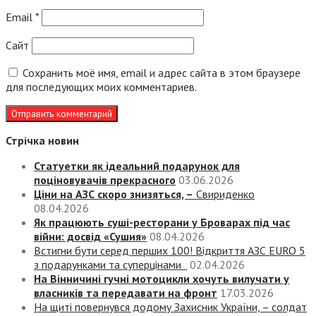
Email
*
Сайт
Сохранить моё имя, email и адрес сайта в этом браузере
для последующих моих комментариев.
Стрічка новин
Статуетки як ідеальний подарунок для
поціновувачів прекрасного
03.06.2026
Ціни на АЗС скоро знизяться, –
Свириденко
08.04.2026
Як працюють суші-ресторани у Броварах під час
війни: досвід «Сушия»
08.04.2026
Встигни бути серед перших 100! Відкриття АЗС EURO 5
з подарунками та суперцінами
02.04.2026
На Вінничині гучні мотоцикли хочуть вилучати у
власників та передавати на фронт
17.03.2026
На щиті повернувся додому Захисник України, – солдат