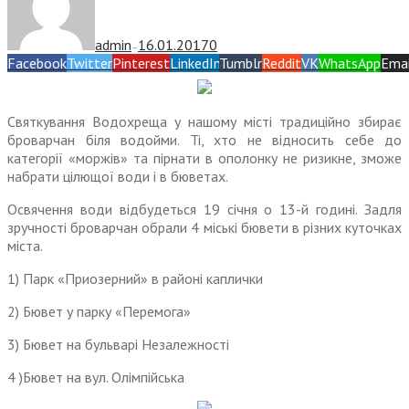
admin
16.01.2017
0
—
Facebook
Twitter
Pinterest
LinkedIn
Tumblr
Reddit
VK
WhatsApp
Emai
Святкування Водохреща у нашому місті традиційно збирає
броварчан біля водойми. Ті, хто не відносить себе до
категорії «моржів» та пірнати в ополонку не ризикне, зможе
набрати цілющої води і в бюветах.
Освячення води відбудеться 19 січня о 13-й годині. Задля
зручності броварчан обрали 4 міські бювети в різних куточках
міста.
1) Парк «Приозерний» в районі каплички
2) Бювет у парку «Перемога»
3) Бювет на бульварі Незалежності
4 )Бювет на вул. Олімпійська