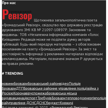
Про нас
Щотижнева загальнополітична газета
«Громадський Ревізор», свідоцтво про державну реєстрацію
друкованого ЗМІ КВ № 21097-10897Р. Засновник та
видавець: ТОВ «Незалежна інформаційна компанія «Голос
Київщини» Редакція може не поділяти думку авторів
публікацій. Будь-який передрук матеріалів – з обов’язковим
посиланням на газету «Громадський Ревізор». За зміст та
достовірність інформації у рекламних матеріалах відповідає
рекламодавець. Матеріали, позначені значком Р друкуються
на правах реклами.
# TRENDING
новини
Бровари
Броварський район
відео
Поліція
Бровари
ДТП
Броварське районне управління поліції
війна з
Росією
Коронавірус
пожежа
Броварська міська
рада
вакцинація
спорт
Требухів
Броваритепловодоенергія
поліція
райуправління ДСНС
ДСНС
бюджет
Княжичі
Всі права захищені: © 2023,
«Громадський Ревізор»