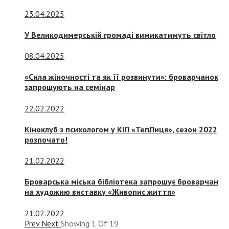
23.04.2025
У Великодимерській громаді вимикатимуть світло
08.04.2025
«Сила жіночності та як її розвинути»: броварчанок
запрошують на семінар
22.02.2022
Кіноклуб з психологом у КІП «ТепЛиця», сезон 2022
розпочато!
21.02.2022
Броварська міська бібліотека запрошує броварчан
на художню виставку «Живопис життя»
21.02.2022
Prev
Next
Showing
1
Of
19