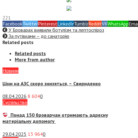
221
Facebook
Twitter
Pinterest
LinkedIn
Tumblr
Reddit
VK
WhatsApp
Emai
У Броварах виявили ботулізм та лептоспіроз
За путівками – до санаторію
Related posts
Related posts
More from author
Новини
Ціни на АЗС скоро знизяться, –
Свириденко
08.04.2026
8 604
0
Суспiльство
Понад 150 броварчан отримають адресну
матеріальну допомогу
29.04.2025
13 964
0