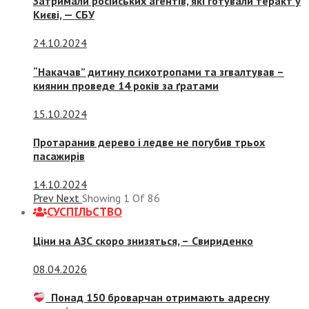
Затримали російських агентів, які готували теракт у
Києві, — СБУ
24.10.2024
“Накачав” дитину психотропами та згвалтував –
киянин проведе 14 років за ґратами
15.10.2024
Протаранив дерево і ледве не погубив трьох
пасажирів
14.10.2024
Prev
Next
Showing
1
Of
86
СУСПIЛЬСТВО
Ціни на АЗС скоро знизяться, –
Свириденко
08.04.2026
Понад 150 броварчан отримають адресну