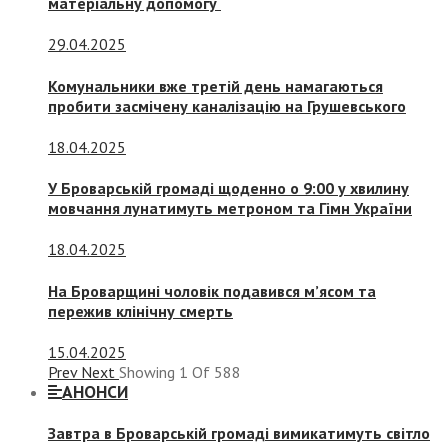
матеріальну допомогу
29.04.2025
Комунальники вже третій день намагаються
пробити засмічену каналізацію на Грушевського
18.04.2025
У Броварській громаді щоденно о 9:00 у хвилину
мовчання лунатимуть метроном та Гімн України
18.04.2025
На Броварщині чоловік подавився м’ясом та
пережив клінічну смерть
15.04.2025
Prev
Next
Showing
1
Of
588
АНОНСИ
Завтра в Броварській громаді вимикатимуть світло