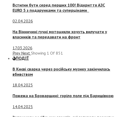
Встигни бути серед перших 100! Відкриття АЗС
EURO 5 з подарунками та суперцінами
02.04.2026
На Вінничині гучні мотоцикли хочуть вилучати у
власників та передавати на фронт
17.03.2026
Prev
Next
Showing
1
Of
851
ПОДІЇ
В Києві сварка через російську музику закінчилась
вбивством
18.04.2025
Пожежа на Броварщині: горіло поле під Баришівкою
14.04.2025