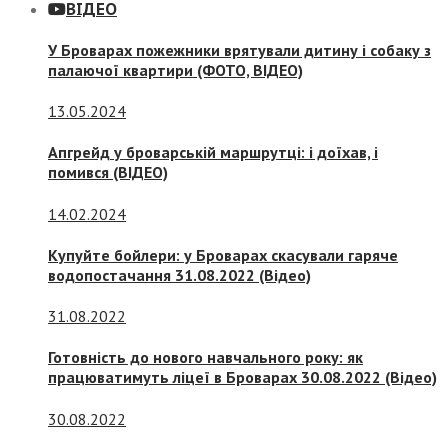
ВІДЕО
У Броварах пожежники врятували дитину і собаку з
палаючої квартири (ФОТО, ВІДЕО)
13.05.2024
Апгрейд у броварській маршрутці: і доїхав, і
помився (ВІДЕО)
14.02.2024
Купуйте бойлери: у Броварах скасували гаряче
водопостачання 31.08.2022 (Відео)
31.08.2022
Готовність до нового навчального року: як
працюватимуть ліцеї в Броварах 30.08.2022 (Відео)
30.08.2022