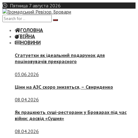
Skip
Пятница 7 августа 2026
to
content
ГОЛОВНА
ВІЙНА
НОВИНИ
Статуетки як ідеальний подарунок для
поціновувачів прекрасного
03.06.2026
Ціни на АЗС скоро знизяться, –
Свириденко
08.04.2026
Як працюють суші-ресторани у Броварах під час
війни: досвід «Сушия»
08.04.2026