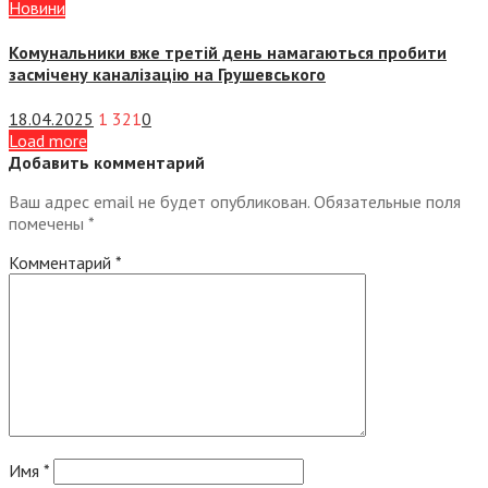
Новини
Комунальники вже третій день намагаються пробити
засмічену каналізацію на Грушевського
18.04.2025
1 321
0
Load more
Добавить комментарий
Ваш адрес email не будет опубликован.
Обязательные поля
помечены
*
Комментарий
*
Имя
*