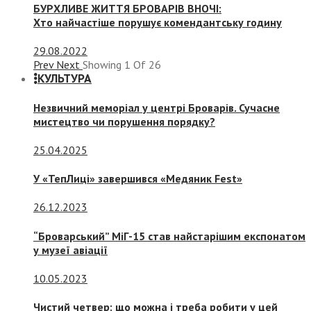
БУРХЛИВЕ ЖИТТЯ БРОВАРІВ ВНОЧІ:
Хто найчастіше порушує комендантську годину
29.08.2022
Prev
Next
Showing
1
Of
26
КУЛЬТУРА
Незвичний меморіал у центрі Броварів. Сучасне
мистецтво чи порушення порядку?
25.04.2025
У «ТепЛиці» завершився «Медяник Fest»
26.12.2023
“Броварський” МіГ-15 став найстарішим експонатом
у музеї авіації
10.05.2023
Чистий четвер: що можна і треба робити у цей