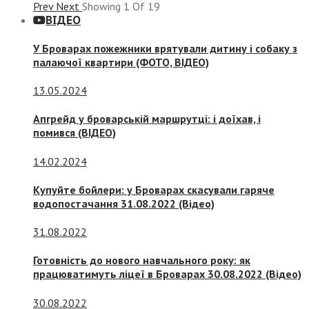
Prev
Next
Showing
1
Of
19
ВІДЕО
У Броварах пожежники врятували дитину і собаку з
палаючої квартири (ФОТО, ВІДЕО)
13.05.2024
Апгрейд у броварській маршрутці: і доїхав, і
помився (ВІДЕО)
14.02.2024
Купуйте бойлери: у Броварах скасували гаряче
водопостачання 31.08.2022 (Відео)
31.08.2022
Готовність до нового навчального року: як
працюватимуть ліцеї в Броварах 30.08.2022 (Відео)
30.08.2022