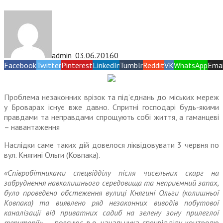
admin
03.06.2016
0
—
Facebook
Twitter
Pinterest
LinkedIn
Tumblr
Reddit
VK
WhatsApp
Emai
Проблема незаконних врізок та під’єднань до міських мереж
у Броварах існує вже давно. Спритні господарі будь-якими
правдами та неправдами спрощують собі життя, а гаманцеві
– навантаження
Наслідки саме таких дій довелося ліквідовувати 3 червня по
вул. Княгині Ольги (Ковпака).
«Співробітниками спецвідділу після чисельних скарг на
забруднення навколишнього середовища та неприємний запах,
було проведено обстеження вулиці Княгині Ольги (колишньої
Ковпака) та виявлено ряд незаконних виводів побутової
каналізації від приватних садиб на зелену зону прилеглої
території»
, – пояснює в.о. начальника спецвідділу контролю