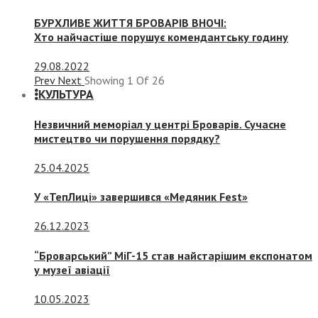
БУРХЛИВЕ ЖИТТЯ БРОВАРІВ ВНОЧІ:
Хто найчастіше порушує комендантську годину
29.08.2022
Prev
Next
Showing
1
Of
26
КУЛЬТУРА
Незвичний меморіал у центрі Броварів. Сучасне
мистецтво чи порушення порядку?
25.04.2025
У «ТепЛиці» завершився «Медяник Fest»
26.12.2023
“Броварський” МіГ-15 став найстарішим експонатом
у музеї авіації
10.05.2023