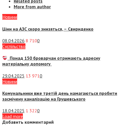
Related posts
More from author
Новини
Ціни на АЗС скоро знизяться, –
Свириденко
08.04.2026
8 710
0
Суспiльство
Понад 150 броварчан отримають адресну
матеріальну допомогу
29.04.2025
13 971
0
Новини
Комунальники вже третій день намагаються пробити
засмічену каналізацію на Грушевського
18.04.2025
1 322
0
Load more
Добавить комментарий