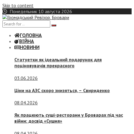
Skip to content
Понедельник 10 августа 2026
ГОЛОВНА
ВІЙНА
НОВИНИ
Статуетки як ідеальний подарунок для
поціновувачів прекрасного
03.06.2026
Ціни на АЗС скоро знизяться, –
Свириденко
08.04.2026
Як працюють суші-ресторани у Броварах під час
війни: досвід «Сушия»
08.04.2026