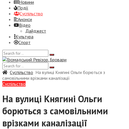
Новини
Події
Суспiльство
Анонси
Відео
Дайджест
Культура
Спорт
Суспiльство
На вулиці Княгині Ольги борються з
самовільними врізками каналізації
Суспiльство
На вулиці Княгині Ольги
борються з самовільними
врізками каналізації