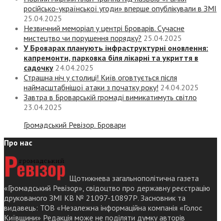
російсько-української угоди» вперше опублікували в ЗМІ
25.04.2025
Незвичний меморіал у центрі Броварів. Сучасне
мистецтво чи порушення порядку?
25.04.2025
У Броварах планують інфраструктурні оновлення:
капремонти, парковка біля лікарні та укриття в
садочку
24.04.2025
Страшна ніч у столиці! Київ оговтується після
наймасштабнішої атаки з початку року!
24.04.2025
Завтра в Броварській громаді вимикатимуть світло
23.04.2025
Громадський Ревізор. Бровари
Про нас
Щотижнева загальнополітична газета
«Громадський Ревізор», свідоцтво про державну реєстрацію
друкованого ЗМІ КВ № 21097-10897Р. Засновник та
видавець: ТОВ «Незалежна інформаційна компанія «Голос
Київщини» Редакція може не поділяти думку авторів