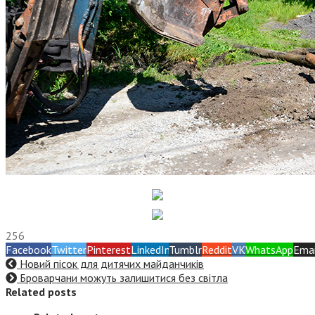
256
Facebook
Twitter
Pinterest
LinkedIn
Tumblr
Reddit
VK
WhatsApp
Emai
Новий пісок для дитячих майданчиків
Броварчани можуть залишитися без світла
Related posts