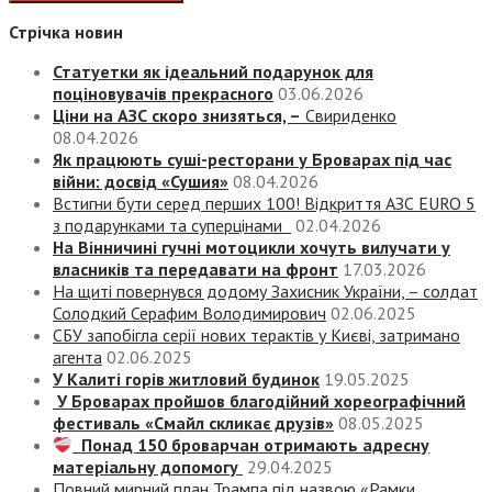
Стрічка новин
Статуетки як ідеальний подарунок для
поціновувачів прекрасного
03.06.2026
Ціни на АЗС скоро знизяться, –
Свириденко
08.04.2026
Як працюють суші-ресторани у Броварах під час
війни: досвід «Сушия»
08.04.2026
Встигни бути серед перших 100! Відкриття АЗС EURO 5
з подарунками та суперцінами
02.04.2026
На Вінничині гучні мотоцикли хочуть вилучати у
власників та передавати на фронт
17.03.2026
На щиті повернувся додому Захисник України, – солдат
Солодкий Серафим Володимирович
02.06.2025
СБУ запобігла серії нових терактів у Києві, затримано
агента
02.06.2025
У Калиті горів житловий будинок
19.05.2025
У Броварах пройшов благодійний хореографічний
фестиваль «Смайл скликає друзів»
08.05.2025
Понад 150 броварчан отримають адресну
матеріальну допомогу
29.04.2025
Повний мирний план Трампа під назвою «‎Рамки