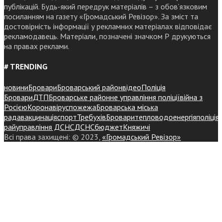
публікацій. Будь-який передрук матеріалів – з обов’язковим
посиланням на газету «Громадський Ревізор». За зміст та
достовірність інформації у рекламних матеріалах відповідає
рекламодавець. Матеріали, позначені значком Р друкуються
на правах реклами.
# TRENDING
новини
Бровари
Броварський район
відео
Поліція
Бровари
ДТП
Броварське районне управління поліції
війна з
Росією
Коронавірус
пожежа
Броварська міська
рада
вакцинація
спорт
Требухів
Броваритепловодоенергія
поліція
райуправління ДСНС
ДСНС
бюджет
Княжичі
Всі права захищені: © 2023,
«Громадський Ревізор»