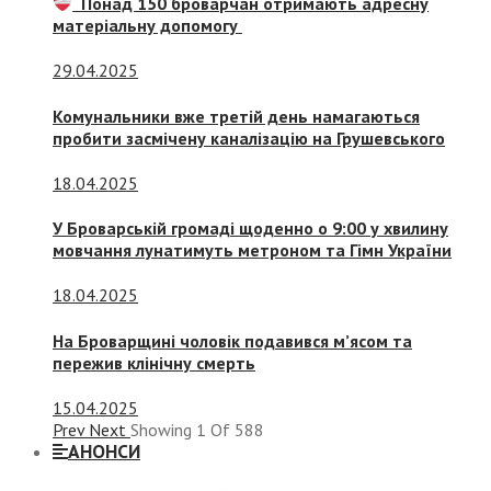
Понад 150 броварчан отримають адресну
матеріальну допомогу
29.04.2025
Комунальники вже третій день намагаються
пробити засмічену каналізацію на Грушевського
18.04.2025
У Броварській громаді щоденно о 9:00 у хвилину
мовчання лунатимуть метроном та Гімн України
18.04.2025
На Броварщині чоловік подавився м’ясом та
пережив клінічну смерть
15.04.2025
Prev
Next
Showing
1
Of
588
АНОНСИ