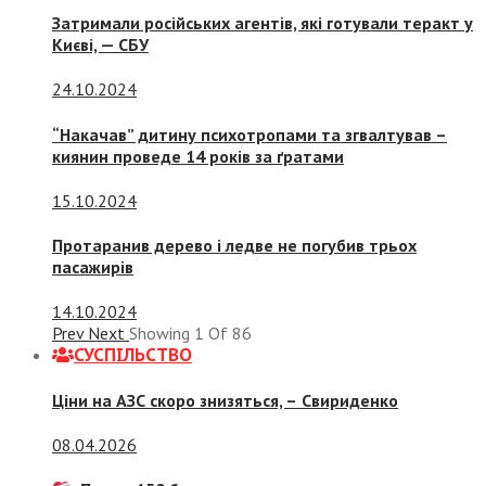
Затримали російських агентів, які готували теракт у
Києві, — СБУ
24.10.2024
“Накачав” дитину психотропами та згвалтував –
киянин проведе 14 років за ґратами
15.10.2024
Протаранив дерево і ледве не погубив трьох
пасажирів
14.10.2024
Prev
Next
Showing
1
Of
86
СУСПIЛЬСТВО
Ціни на АЗС скоро знизяться, –
Свириденко
08.04.2026