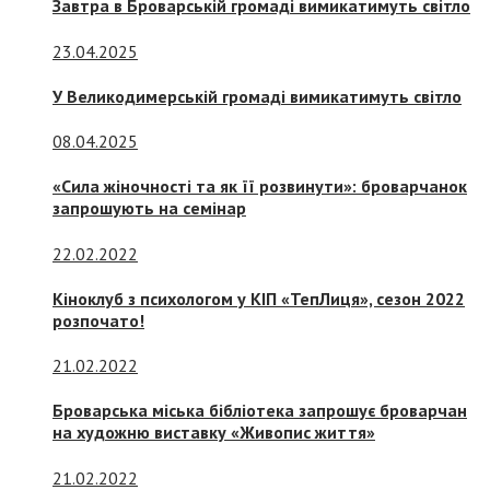
Завтра в Броварській громаді вимикатимуть світло
23.04.2025
У Великодимерській громаді вимикатимуть світло
08.04.2025
«Сила жіночності та як її розвинути»: броварчанок
запрошують на семінар
22.02.2022
Кіноклуб з психологом у КІП «ТепЛиця», сезон 2022
розпочато!
21.02.2022
Броварська міська бібліотека запрошує броварчан
на художню виставку «Живопис життя»
21.02.2022