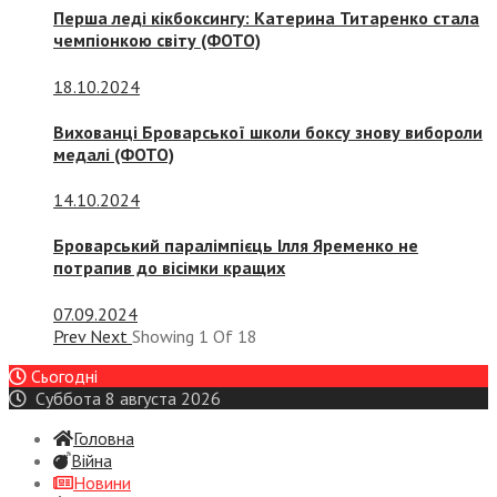
Перша леді кікбоксингу: Катерина Титаренко стала
чемпіонкою світу (ФОТО)
18.10.2024
Вихованці Броварської школи боксу знову вибороли
медалі (ФОТО)
14.10.2024
Броварський паралімпієць Ілля Яременко не
потрапив до вісімки кращих
07.09.2024
Prev
Next
Showing
1
Of
18
Сьогодні
Суббота 8 августа 2026
Головна
Війна
Новини