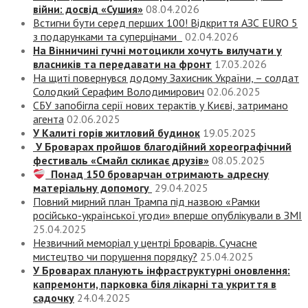
війни: досвід «Сушия»
08.04.2026
Встигни бути серед перших 100! Відкриття АЗС EURO 5
з подарунками та суперцінами
02.04.2026
На Вінничині гучні мотоцикли хочуть вилучати у
власників та передавати на фронт
17.03.2026
На щиті повернувся додому Захисник України, – солдат
Солодкий Серафим Володимирович
02.06.2025
СБУ запобігла серії нових терактів у Києві, затримано
агента
02.06.2025
У Калиті горів житловий будинок
19.05.2025
У Броварах пройшов благодійний хореографічний
фестиваль «Смайл скликає друзів»
08.05.2025
Понад 150 броварчан отримають адресну
матеріальну допомогу
29.04.2025
Повний мирний план Трампа під назвою «‎Рамки
російсько-української угоди» вперше опублікували в ЗМІ
25.04.2025
Незвичний меморіал у центрі Броварів. Сучасне
мистецтво чи порушення порядку?
25.04.2025
У Броварах планують інфраструктурні оновлення:
капремонти, парковка біля лікарні та укриття в
садочку
24.04.2025