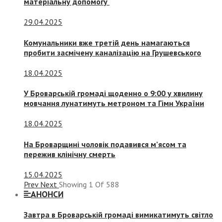
матеріальну допомогу
29.04.2025
Комунальники вже третій день намагаються
пробити засмічену каналізацію на Грушевського
18.04.2025
У Броварській громаді щоденно о 9:00 у хвилину
мовчання лунатимуть метроном та Гімн України
18.04.2025
На Броварщині чоловік подавився м’ясом та
пережив клінічну смерть
15.04.2025
Prev
Next
Showing
1
Of
588
АНОНСИ
Завтра в Броварській громаді вимикатимуть світло