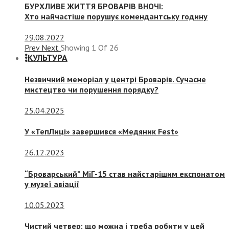
БУРХЛИВЕ ЖИТТЯ БРОВАРІВ ВНОЧІ:
Хто найчастіше порушує комендантську годину
29.08.2022
Prev
Next
Showing
1
Of
26
КУЛЬТУРА
Незвичний меморіал у центрі Броварів. Сучасне
мистецтво чи порушення порядку?
25.04.2025
У «ТепЛиці» завершився «Медяник Fest»
26.12.2023
“Броварський” МіГ-15 став найстарішим експонатом
у музеї авіації
10.05.2023
Чистий четвер: що можна і треба робити у цей