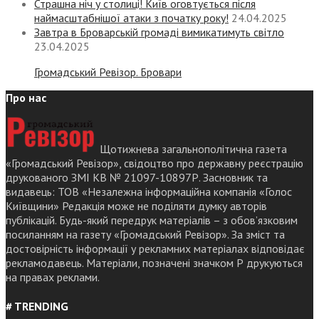
Страшна ніч у столиці! Київ оговтується після
наймасштабнішої атаки з початку року!
24.04.2025
Завтра в Броварській громаді вимикатимуть світло
23.04.2025
Громадський Ревізор. Бровари
Про нас
Щотижнева загальнополітична газета
«Громадський Ревізор», свідоцтво про державну реєстрацію
друкованого ЗМІ КВ № 21097-10897Р. Засновник та
видавець: ТОВ «Незалежна інформаційна компанія «Голос
Київщини» Редакція може не поділяти думку авторів
публікацій. Будь-який передрук матеріалів – з обов’язковим
посиланням на газету «Громадський Ревізор». За зміст та
достовірність інформації у рекламних матеріалах відповідає
рекламодавець. Матеріали, позначені значком Р друкуються
на правах реклами.
# TRENDING