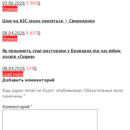
03.06.2026
3 903
0
Новини
Ціни на АЗС скоро знизяться, –
Свириденко
08.04.2026
8 637
0
Новини
Як працюють суші-ресторани у Броварах під час війни:
досвід «Сушия»
08.04.2026
519
0
Load more
Добавить комментарий
Ваш адрес email не будет опубликован.
Обязательные поля
помечены
*
Комментарий
*