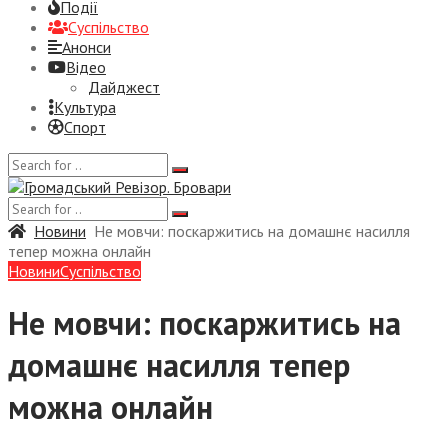
Події
Суспiльство
Анонси
Відео
Дайджест
Культура
Спорт
Новини
Не мовчи: поскаржитись на домашнє насилля
тепер можна онлайн
Новини
Суспiльство
Не мовчи: поскаржитись на
домашнє насилля тепер
можна онлайн