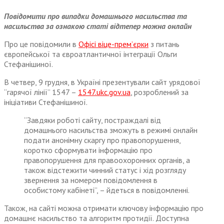
Повідомити про випадки домашнього насильства та
насильства за ознакою статі відтепер можна онлайн
Про це повідомили в
Офісі віце-прем’єрки
з питань
європейської та євроатлантичної інтеграції Ольги
Стефанішиної.
В четвер, 9 грудня, в Україні презентували сайт урядової
“гарячої лінії” 1547 –
1547.ukc.gov.ua
, розроблений за
ініціативи Стефанішиної.
“Завдяки роботі сайту, постраждалі від
домашнього насильства зможуть в режимі онлайн
подати анонімну скаргу про правопорушення,
коротко сформувати інформацію про
правопорушення для правоохоронних органів, а
також відстежити чинний статус і хід розгляду
звернення за номером повідомлення в
особистому кабінеті”, – йдеться в повідомленні.
Також, на сайті можна отримати ключову інформацію про
домашнє насильство та алгоритм протидії. Доступна