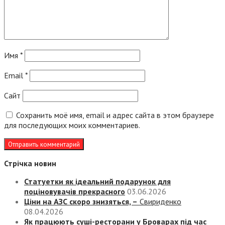
Имя
*
Email
*
Сайт
Сохранить моё имя, email и адрес сайта в этом браузере
для последующих моих комментариев.
Стрічка новин
Статуетки як ідеальний подарунок для
поціновувачів прекрасного
03.06.2026
Ціни на АЗС скоро знизяться, –
Свириденко
08.04.2026
Як працюють суші-ресторани у Броварах під час