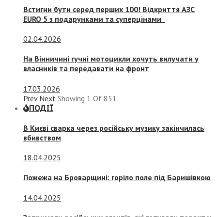
Встигни бути серед перших 100! Відкриття АЗС
EURO 5 з подарунками та суперцінами
02.04.2026
На Вінничині гучні мотоцикли хочуть вилучати у
власників та передавати на фронт
17.03.2026
Prev
Next
Showing
1
Of
851
ПОДІЇ
В Києві сварка через російську музику закінчилась
вбивством
18.04.2025
Пожежа на Броварщині: горіло поле під Баришівкою
14.04.2025