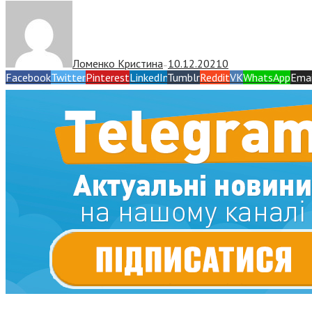
Ломенко Кристина
10.12.2021
0
—
Facebook
Twitter
Pinterest
LinkedIn
Tumblr
Reddit
VK
WhatsApp
Emai