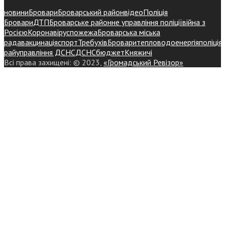
новини
Бровари
Броварський район
відео
Поліція
Бровари
ДТП
Броварське районне управління поліції
війна з
Росією
Коронавірус
пожежа
Броварська міська
рада
вакцинація
спорт
Требухів
Броваритепловодоенергія
поліція
райуправління ДСНС
ДСНС
бюджет
Княжичі
Всі права захищені: © 2023,
«Громадський Ревізор»