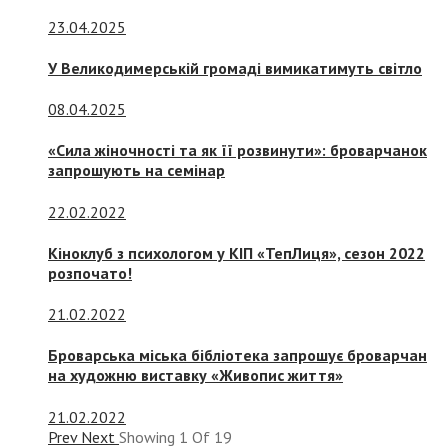
23.04.2025
У Великодимерській громаді вимикатимуть світло
08.04.2025
«Сила жіночності та як її розвинути»: броварчанок
запрошують на семінар
22.02.2022
Кіноклуб з психологом у КІП «ТепЛиця», сезон 2022
розпочато!
21.02.2022
Броварська міська бібліотека запрошує броварчан
на художню виставку «Живопис життя»
21.02.2022
Prev
Next
Showing
1
Of
19