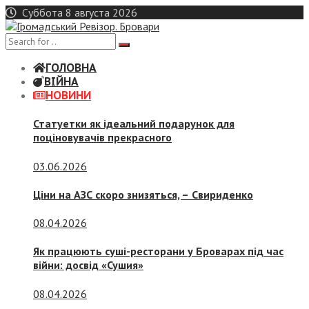
Skip
Суббота 8 августа 2026
to
content
ГОЛОВНА
ВІЙНА
НОВИНИ
Статуетки як ідеальний подарунок для
поціновувачів прекрасного
03.06.2026
Ціни на АЗС скоро знизяться, –
Свириденко
08.04.2026
Як працюють суші-ресторани у Броварах під час
війни: досвід «Сушия»
08.04.2026