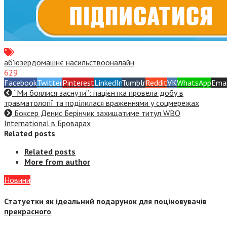
аб'юзер
домашнє насильство
оналайн
629
Facebook
Twitter
Pinterest
LinkedIn
Tumblr
Reddit
VK
WhatsApp
Emai
“Ми боялися заснути”: пацієнтка провела добу в
травматології та поділилася враженнями у соцмережах
Боксер Денис Берінчик захищатиме титул WBO
International в Броварах
Related posts
Related posts
More from author
Новини
Статуетки як ідеальний подарунок для поціновувачів
прекрасного