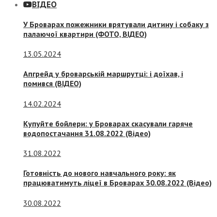
ВІДЕО
У Броварах пожежники врятували дитину і собаку з
палаючої квартири (ФОТО, ВІДЕО)
13.05.2024
Апгрейд у броварській маршрутці: і доїхав, і
помився (ВІДЕО)
14.02.2024
Купуйте бойлери: у Броварах скасували гаряче
водопостачання 31.08.2022 (Відео)
31.08.2022
Готовність до нового навчального року: як
працюватимуть ліцеї в Броварах 30.08.2022 (Відео)
30.08.2022