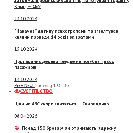
Затримали російських агентів, які готували теракт у
Києві, — СБУ
24.10.2024
“Накачав” дитину психотропами та згвалтував –
киянин проведе 14 років за ґратами
15.10.2024
Протаранив дерево і ледве не погубив трьох
пасажирів
14.10.2024
Prev
Next
Showing
1
Of
86
СУСПIЛЬСТВО
Ціни на АЗС скоро знизяться, –
Свириденко
08.04.2026
Понад 150 броварчан отримають адресну