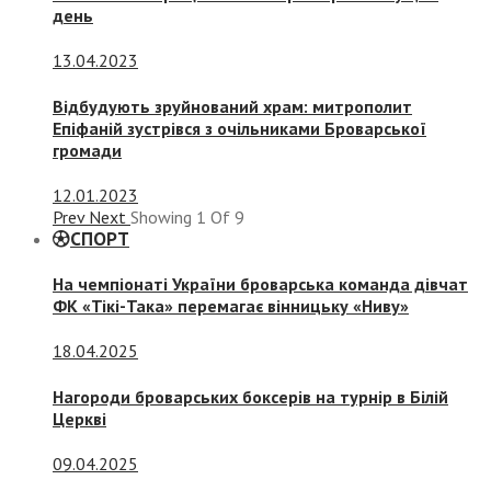
день
13.04.2023
Відбудують зруйнований храм: митрополит
Епіфаній зустрівся з очільниками Броварської
громади
12.01.2023
Prev
Next
Showing
1
Of
9
СПОРТ
На чемпіонаті України броварська команда дівчат
ФК «Тікі-Така» перемагає вінницьку «Ниву»
18.04.2025
Нагороди броварських боксерів на турнір в Білій
Церкві
09.04.2025