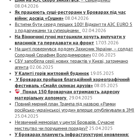
08.04.2026
Як працюють суші-ресторани у Броварах під час
війни: досвід «Сушия»
08.04.2026
Встигни бути серед перших 100! Відкриття АЗС EURO 5
з подарунками та суперцінами
02.04.2026
На Вінничині гучні мотоцикли хочуть вилучати у
власників та передавати на фронт
17.03.2026
На щиті повернувся додому Захисник України, – солдат
Солодкий Серафим Володимирович
02.06.2025
СБУ запобігла серії нових терактів у Києві, затримано
агента
02.06.2025
У Калиті горів житловий будинок
19.05.2025
У Броварах пройшов благодійний хореографічний
фестиваль «Смайл скликає друзів»
08.05.2025
Понад 150 броварчан отримають адресну
матеріальну допомогу
29.04.2025
Повний мирний план Трампа під назвою «‎Рамки
російсько-української угоди» вперше опублікували в ЗМІ
25.04.2025
Незвичний меморіал у центрі Броварів. Сучасне
мистецтво чи порушення порядку?
25.04.2025
У Броварах планують інфраструктурні оновлення: