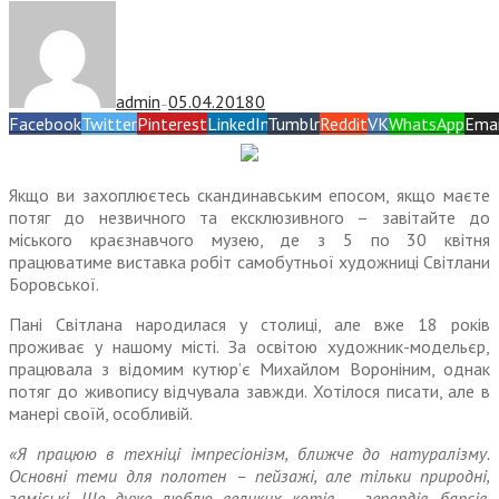
admin
05.04.2018
0
—
Facebook
Twitter
Pinterest
LinkedIn
Tumblr
Reddit
VK
WhatsApp
Emai
Якщо ви захоплюєтесь скандинавським епосом, якщо маєте
потяг до незвичного та ексклюзивного – завітайте до
міського краєзнавчого музею, де з 5 по 30 квітня
працюватиме виставка робіт самобутньої художниці Світлани
Боровської.
Пані Світлана народилася у столиці, але вже 18 років
проживає у нашому місті. За освітою художник-модельєр,
працювала з відомим кутюр’є Михайлом Вороніним, однак
потяг до живопису відчувала завжди. Хотілося писати, але в
манері своїй, особливій.
«Я працюю в техніці імпресіонізм, ближче до натуралізму.
Основні теми для полотен – пейзажі, але тільки природні,
заміські. Ще дуже люблю великих котів – гепардів, барсів,