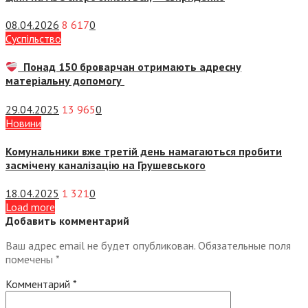
08.04.2026
8 617
0
Суспiльство
Понад 150 броварчан отримають адресну
матеріальну допомогу
29.04.2025
13 965
0
Новини
Комунальники вже третій день намагаються пробити
засмічену каналізацію на Грушевського
18.04.2025
1 321
0
Load more
Добавить комментарий
Ваш адрес email не будет опубликован.
Обязательные поля
помечены
*
Комментарий
*