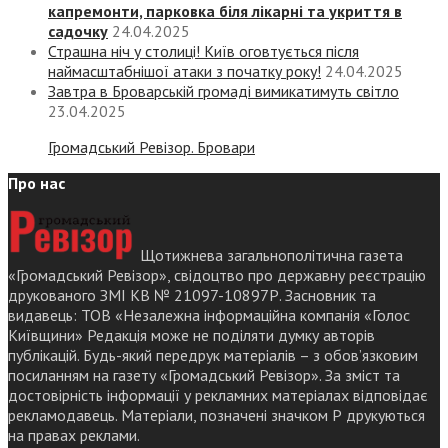
капремонти, парковка біля лікарні та укриття в
садочку
24.04.2025
Страшна ніч у столиці! Київ оговтується після
наймасштабнішої атаки з початку року!
24.04.2025
Завтра в Броварській громаді вимикатимуть світло
23.04.2025
Громадський Ревізор. Бровари
Про нас
Щотижнева загальнополітична газета
«Громадський Ревізор», свідоцтво про державну реєстрацію
друкованого ЗМІ КВ № 21097-10897Р. Засновник та
видавець: ТОВ «Незалежна інформаційна компанія «Голос
Київщини» Редакція може не поділяти думку авторів
публікацій. Будь-який передрук матеріалів – з обов’язковим
посиланням на газету «Громадський Ревізор». За зміст та
достовірність інформації у рекламних матеріалах відповідає
рекламодавець. Матеріали, позначені значком Р друкуються
на правах реклами.