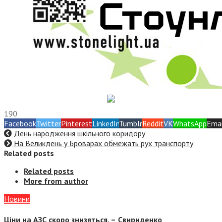
190
Facebook
Twitter
Pinterest
LinkedIn
Tumblr
Reddit
VK
WhatsApp
Emai
День народження шкільного коридору
На Великдень у Броварах обмежать рух транспорту
Related posts
Related posts
More from author
Новини
Ціни на АЗС скоро знизяться, –
Свириденко