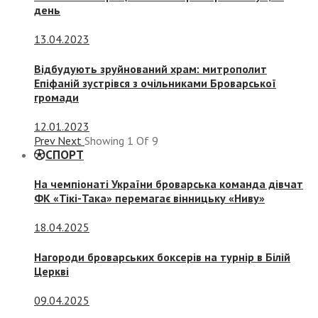
день
13.04.2023
Відбудують зруйнований храм: митрополит
Епіфаній зустрівся з очільниками Броварської
громади
12.01.2023
Prev
Next
Showing
1
Of
9
СПОРТ
На чемпіонаті України броварська команда дівчат
ФК «Тікі-Така» перемагає вінницьку «Ниву»
18.04.2025
Нагороди броварських боксерів на турнір в Білій
Церкві
09.04.2025