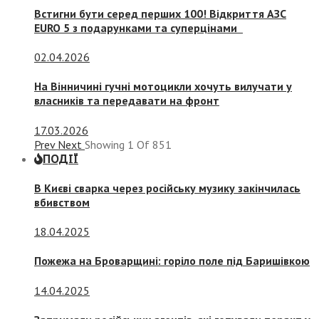
Встигни бути серед перших 100! Відкриття АЗС
EURO 5 з подарунками та суперцінами
02.04.2026
На Вінничині гучні мотоцикли хочуть вилучати у
власників та передавати на фронт
17.03.2026
Prev
Next
Showing
1
Of
851
ПОДІЇ
В Києві сварка через російську музику закінчилась
вбивством
18.04.2025
Пожежа на Броварщині: горіло поле під Баришівкою
14.04.2025