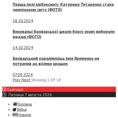
Перша леді кікбоксингу: Катерина Титаренко стала
чемпіонкою світу (ФОТО)
18.10.2024
Вихованці Броварської школи боксу знову вибороли
медалі (ФОТО)
14.10.2024
Броварський паралімпієць Ілля Яременко не
потрапив до вісімки кращих
07.09.2024
Prev
Next
Showing
1
Of
18
Сьогодні
Пятница 7 августа 2026
Головна
Війна
Новини