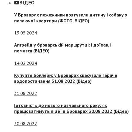
ВІДЕО
У Броварах пожежники врятували дитину і собаку з
палаючої квартири (ФОТО, ВІДЕО)
13.05.2024
Апгрейд у броварській маршрутці: і доїхав, і
помився (ВІДЕО)
14.02.2024
Купуйте бойлери: у Броварах скасували гаряче
водопостачання 31.08.2022 (Відео)
31.08.2022
Готовність до нового навчального року: як
працюватимуть ліцеї в Броварах 30.08.2022 (Відео)
30.08.2022