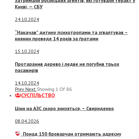
Затримали російських агентів, які готували теракт у
Києві, — СБУ
24.10.2024
“Накачав” дитину психотропами та згвалтував –
киянин проведе 14 років за ґратами
15.10.2024
Протаранив дерево і ледве не погубив трьох
пасажирів
14.10.2024
Prev
Next
Showing
1
Of
86
СУСПIЛЬСТВО
Ціни на АЗС скоро знизяться, –
Свириденко
08.04.2026
Понад 150 броварчан отримають адресну