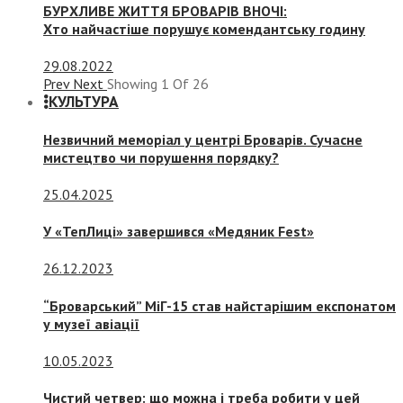
БУРХЛИВЕ ЖИТТЯ БРОВАРІВ ВНОЧІ:
Хто найчастіше порушує комендантську годину
29.08.2022
Prev
Next
Showing
1
Of
26
КУЛЬТУРА
Незвичний меморіал у центрі Броварів. Сучасне
мистецтво чи порушення порядку?
25.04.2025
У «ТепЛиці» завершився «Медяник Fest»
26.12.2023
“Броварський” МіГ-15 став найстарішим експонатом
у музеї авіації
10.05.2023
Чистий четвер: що можна і треба робити у цей