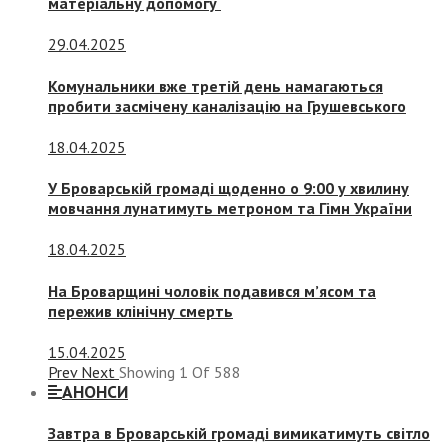
матеріальну допомогу
29.04.2025
Комунальники вже третій день намагаються
пробити засмічену каналізацію на Грушевського
18.04.2025
У Броварській громаді щоденно о 9:00 у хвилину
мовчання лунатимуть метроном та Гімн України
18.04.2025
На Броварщині чоловік подавився м’ясом та
пережив клінічну смерть
15.04.2025
Prev
Next
Showing
1
Of
588
АНОНСИ
Завтра в Броварській громаді вимикатимуть світло