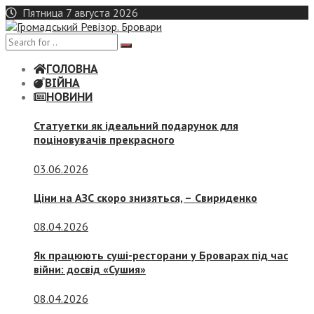
Skip
Пятница 7 августа 2026
to
content
ГОЛОВНА
ВІЙНА
НОВИНИ
Статуетки як ідеальний подарунок для
поціновувачів прекрасного
03.06.2026
Ціни на АЗС скоро знизяться, –
Свириденко
08.04.2026
Як працюють суші-ресторани у Броварах під час
війни: досвід «Сушия»
08.04.2026