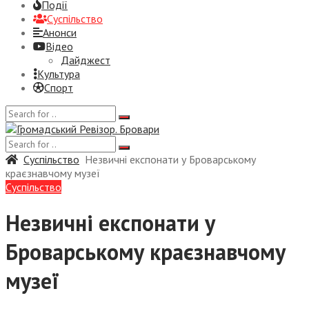
Події
Суспiльство
Анонси
Відео
Дайджест
Культура
Спорт
Суспiльство
Незвичні експонати у Броварському
краєзнавчому музеї
Суспiльство
Незвичні експонати у
Броварському краєзнавчому
музеї