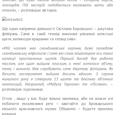
леопардів. Під настрій подобається малювати квіти або
птахів»,
– розповідає авторка.
Ще один напрямок діяльності Світлани Боровської – джутова
філігрань. Саме в такій техніці виконані унікальні кельтські
щити, великодні крашанки та «ловці снів».
«Мій чоловік має скандинавське коріння, дуже полюбляє
скандинавську міфологію і саме він став ініціатором ось такої
колекції оригінальних щитів. Перший досвід був робота
маслом, але щит вийшов плоским, а мені хотілося об’єму,
тому і виникла ідея спробувати саме джутову філігрань. Як
бачите, експеримент вийшов досить вдалим. З серпня
минулого року я створила 13 щитів та декілька об’ємних
композицій. Наприклад, «Медуза Горгона» та «Лісовик»
, –
розповідає художниця.
Отож , якщо у вас буде вільна хвилинка, аби на власні очі
побачити ексклюзивні речі – завітайте до Броварського
міського краєзнавчого музею. Обіцяємо – будете приємно
вражені.