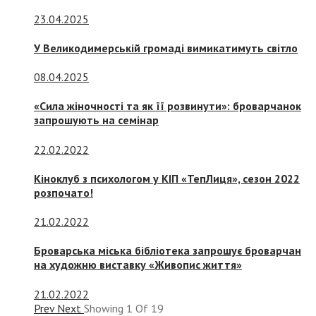
23.04.2025
У Великодимерській громаді вимикатимуть світло
08.04.2025
«Сила жіночності та як її розвинути»: броварчанок
запрошують на семінар
22.02.2022
Кіноклуб з психологом у КІП «ТепЛиця», сезон 2022
розпочато!
21.02.2022
Броварська міська бібліотека запрошує броварчан
на художню виставку «Живопис життя»
21.02.2022
Prev
Next
Showing
1
Of
19