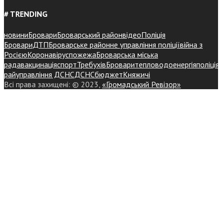
# TRENDING
новини
Бровари
Броварський район
відео
Поліція
Бровари
ДТП
Броварське районне управління поліції
війна з
Росією
Коронавірус
пожежа
Броварська міська
рада
вакцинація
спорт
Требухів
Броваритепловодоенергія
поліція
райуправління ДСНС
ДСНС
бюджет
Княжичі
Всі права захищені: © 2023,
«Громадський Ревізор»