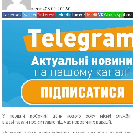
admin
05.01.2016
0
—
Facebook
Twitter
Pinterest
LinkedIn
Tumblr
Reddit
VK
WhatsApp
Emai
У перший робочий день нового року міські служби
відзвітували про ситуацію під час новорічних вакацій.
«У зв’язку з погодними умовами, а саме значним пониженням