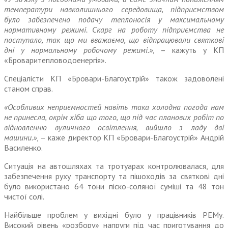
температури навколишнього середовища, підприємством
було забезпечено подачу теплоносія у максимальному
нормативному режимі. Скарг на роботу підприємства не
поступало, так що ми вважаємо, що відпрацювали святкові
дні у нормальному робочому режимі.»
, – кажуть у КП
«Броваритепловодоенергія».
Спеціалісти КП «Бровари-Благоустрій» також задоволені
станом справ.
«Особливих неприємностей навіть така холодна погода нам
не принесла, окрім хіба що того, що під час планових робіт по
відновленню вуличного освітлення, вийшло з ладу дві
машини.»
, – каже директор КП «Бровари-Благоустрій» Андрій
Василенко.
Ситуація на автошляхах та тротуарах контролювалася, для
забезпечення руху транспорту та пішоходів за святкові дні
було використано 64 тони піско-соляної суміші та 48 тон
чистої солі.
Найбільше проблем у вихідні було у працівників РЕМу.
Високий рівень «розбору» напруги під час приготування до