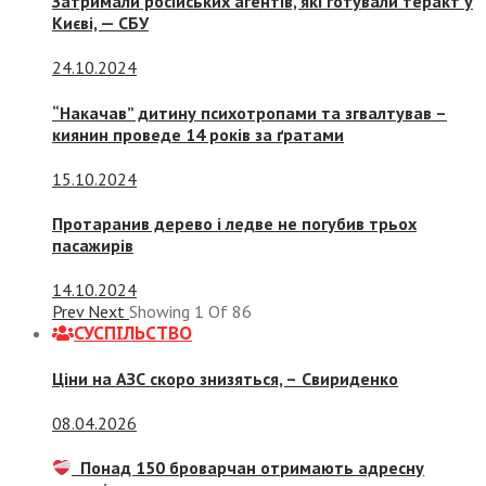
Затримали російських агентів, які готували теракт у
Києві, — СБУ
24.10.2024
“Накачав” дитину психотропами та згвалтував –
киянин проведе 14 років за ґратами
15.10.2024
Протаранив дерево і ледве не погубив трьох
пасажирів
14.10.2024
Prev
Next
Showing
1
Of
86
СУСПIЛЬСТВО
Ціни на АЗС скоро знизяться, –
Свириденко
08.04.2026
Понад 150 броварчан отримають адресну