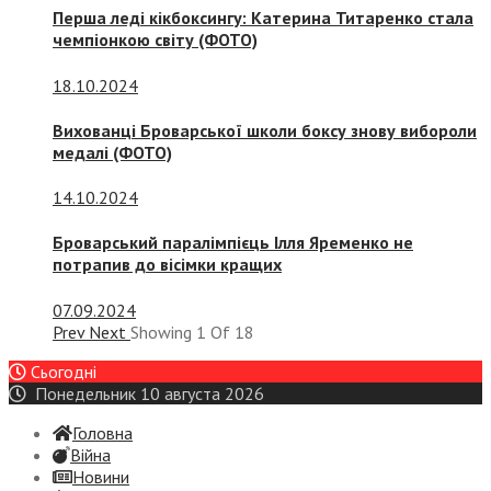
Перша леді кікбоксингу: Катерина Титаренко стала
чемпіонкою світу (ФОТО)
18.10.2024
Вихованці Броварської школи боксу знову вибороли
медалі (ФОТО)
14.10.2024
Броварський паралімпієць Ілля Яременко не
потрапив до вісімки кращих
07.09.2024
Prev
Next
Showing
1
Of
18
Сьогодні
Понедельник 10 августа 2026
Головна
Війна
Новини