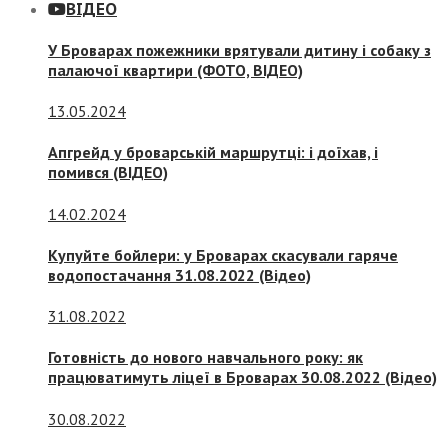
ВІДЕО
У Броварах пожежники врятували дитину і собаку з
палаючої квартири (ФОТО, ВІДЕО)
13.05.2024
Апгрейд у броварській маршрутці: і доїхав, і
помився (ВІДЕО)
14.02.2024
Купуйте бойлери: у Броварах скасували гаряче
водопостачання 31.08.2022 (Відео)
31.08.2022
Готовність до нового навчального року: як
працюватимуть ліцеї в Броварах 30.08.2022 (Відео)
30.08.2022