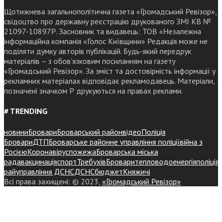
Щотижнева загальнополітична газета «Громадський Ревізор»,
свідоцтво про державну реєстрацію друкованого ЗМІ КВ №
21097-10897Р. Засновник та видавець: ТОВ «Незалежна
інформаційна компанія «Голос Київщини» Редакція може не
поділяти думку авторів публікацій. Будь-який передрук
матеріалів – з обов’язковим посиланням на газету
«Громадський Ревізор». За зміст та достовірність інформації у
рекламних матеріалах відповідає рекламодавець. Матеріали,
позначені значком Р друкуються на правах реклами.
# TRENDING
новини
Бровари
Броварський район
відео
Поліція
Бровари
ДТП
Броварське районне управління поліції
війна з
Росією
Коронавірус
пожежа
Броварська міська
рада
вакцинація
спорт
Требухів
Броваритепловодоенергія
поліція
райуправління ДСНС
ДСНС
бюджет
Княжичі
Всі права захищені: © 2023,
«Громадський Ревізор»