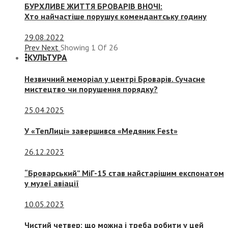
БУРХЛИВЕ ЖИТТЯ БРОВАРІВ ВНОЧІ:
Хто найчастіше порушує комендантську годину
29.08.2022
Prev
Next
Showing
1
Of
26
КУЛЬТУРА
Незвичний меморіал у центрі Броварів. Сучасне
мистецтво чи порушення порядку?
25.04.2025
У «ТепЛиці» завершився «Медяник Fest»
26.12.2023
“Броварський” МіГ-15 став найстарішим експонатом
у музеї авіації
10.05.2023
Чистий четвер: що можна і треба робити у цей