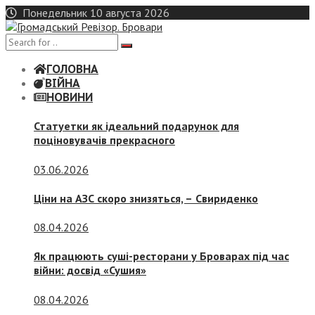
Skip
Понедельник 10 августа 2026
to
content
ГОЛОВНА
ВІЙНА
НОВИНИ
Статуетки як ідеальний подарунок для
поціновувачів прекрасного
03.06.2026
Ціни на АЗС скоро знизяться, –
Свириденко
08.04.2026
Як працюють суші-ресторани у Броварах під час
війни: досвід «Сушия»
08.04.2026