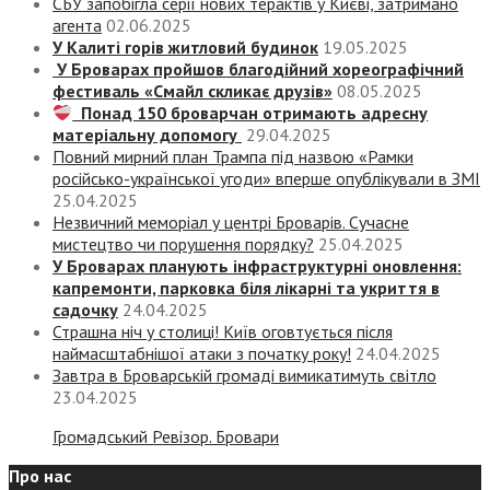
СБУ запобігла серії нових терактів у Києві, затримано
агента
02.06.2025
У Калиті горів житловий будинок
19.05.2025
У Броварах пройшов благодійний хореографічний
фестиваль «Смайл скликає друзів»
08.05.2025
Понад 150 броварчан отримають адресну
матеріальну допомогу
29.04.2025
Повний мирний план Трампа під назвою «‎Рамки
російсько-української угоди» вперше опублікували в ЗМІ
25.04.2025
Незвичний меморіал у центрі Броварів. Сучасне
мистецтво чи порушення порядку?
25.04.2025
У Броварах планують інфраструктурні оновлення:
капремонти, парковка біля лікарні та укриття в
садочку
24.04.2025
Страшна ніч у столиці! Київ оговтується після
наймасштабнішої атаки з початку року!
24.04.2025
Завтра в Броварській громаді вимикатимуть світло
23.04.2025
Громадський Ревізор. Бровари
Про нас