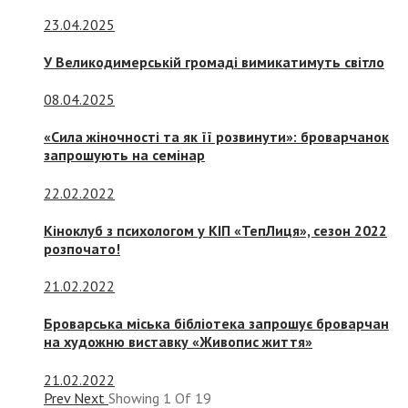
23.04.2025
У Великодимерській громаді вимикатимуть світло
08.04.2025
«Сила жіночності та як її розвинути»: броварчанок
запрошують на семінар
22.02.2022
Кіноклуб з психологом у КІП «ТепЛиця», сезон 2022
розпочато!
21.02.2022
Броварська міська бібліотека запрошує броварчан
на художню виставку «Живопис життя»
21.02.2022
Prev
Next
Showing
1
Of
19