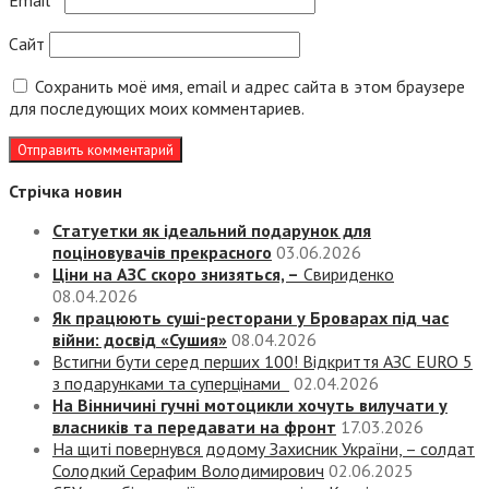
Email
*
Сайт
Сохранить моё имя, email и адрес сайта в этом браузере
для последующих моих комментариев.
Стрічка новин
Статуетки як ідеальний подарунок для
поціновувачів прекрасного
03.06.2026
Ціни на АЗС скоро знизяться, –
Свириденко
08.04.2026
Як працюють суші-ресторани у Броварах під час
війни: досвід «Сушия»
08.04.2026
Встигни бути серед перших 100! Відкриття АЗС EURO 5
з подарунками та суперцінами
02.04.2026
На Вінничині гучні мотоцикли хочуть вилучати у
власників та передавати на фронт
17.03.2026
На щиті повернувся додому Захисник України, – солдат
Солодкий Серафим Володимирович
02.06.2025