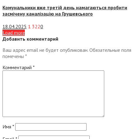
Комунальники вже третій день намагаються пробити
засмічену каналізацію на Грушевського
18.04.2025
1 322
0
Load more
Добавить комментарий
Ваш адрес email не будет опубликован.
Обязательные поля
помечены
*
Комментарий
*
Имя
*