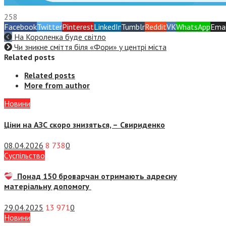
258
Facebook
Twitter
Pinterest
LinkedIn
Tumblr
Reddit
VK
WhatsApp
Emai
На Короленка буде світло
Чи зникне сміття біля «Фори» у центрі міста
Related posts
Related posts
More from author
Новини
Ціни на АЗС скоро знизяться, –
Свириденко
08.04.2026
8 738
0
Суспiльство
Понад 150 броварчан отримають адресну
матеріальну допомогу
29.04.2025
13 971
0
Новини