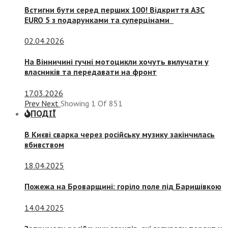
Встигни бути серед перших 100! Відкриття АЗС
EURO 5 з подарунками та суперцінами
02.04.2026
На Вінничині гучні мотоцикли хочуть вилучати у
власників та передавати на фронт
17.03.2026
Prev
Next
Showing
1
Of
851
ПОДІЇ
В Києві сварка через російську музику закінчилась
вбивством
18.04.2025
Пожежа на Броварщині: горіло поле під Баришівкою
14.04.2025