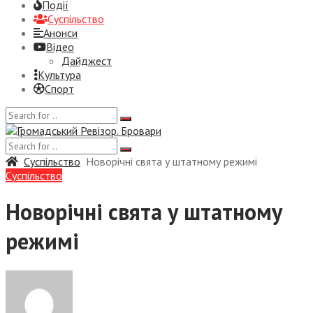
Події
Суспiльство
Анонси
Відео
Дайджест
Культура
Спорт
Суспiльство
Новорічні свята у штатному режимі
Суспiльство
Новорічні свята у штатному
режимі