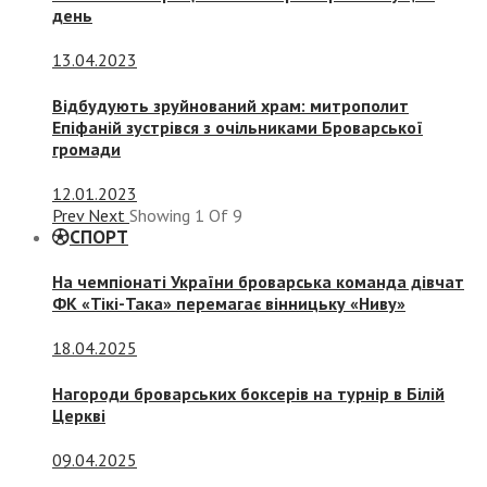
день
13.04.2023
Відбудують зруйнований храм: митрополит
Епіфаній зустрівся з очільниками Броварської
громади
12.01.2023
Prev
Next
Showing
1
Of
9
СПОРТ
На чемпіонаті України броварська команда дівчат
ФК «Тікі-Така» перемагає вінницьку «Ниву»
18.04.2025
Нагороди броварських боксерів на турнір в Білій
Церкві
09.04.2025