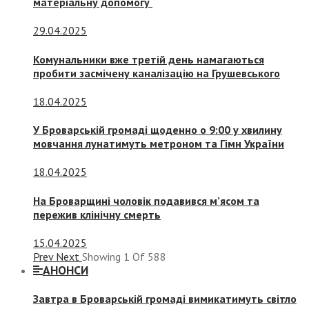
матеріальну допомогу
29.04.2025
Комунальники вже третій день намагаються
пробити засмічену каналізацію на Грушевського
18.04.2025
У Броварській громаді щоденно о 9:00 у хвилину
мовчання лунатимуть метроном та Гімн України
18.04.2025
На Броварщині чоловік подавився м’ясом та
пережив клінічну смерть
15.04.2025
Prev
Next
Showing
1
Of
588
АНОНСИ
Завтра в Броварській громаді вимикатимуть світло