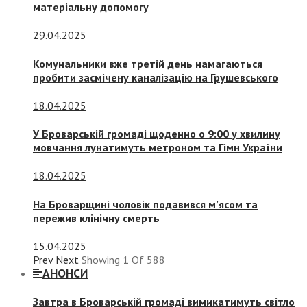
матеріальну допомогу
29.04.2025
Комунальники вже третій день намагаються
пробити засмічену каналізацію на Грушевського
18.04.2025
У Броварській громаді щоденно о 9:00 у хвилину
мовчання лунатимуть метроном та Гімн України
18.04.2025
На Броварщині чоловік подавився м’ясом та
пережив клінічну смерть
15.04.2025
Prev
Next
Showing
1
Of
588
АНОНСИ
Завтра в Броварській громаді вимикатимуть світло