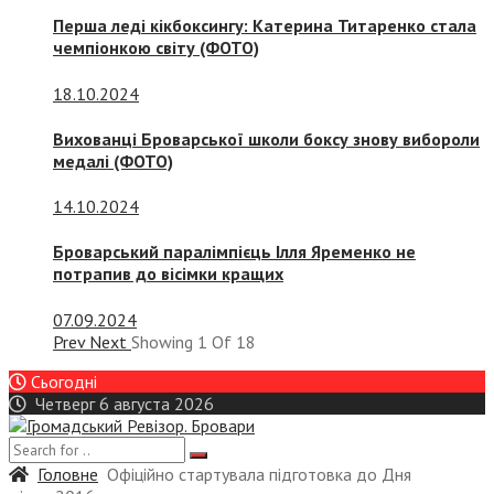
Перша леді кікбоксингу: Катерина Титаренко стала
чемпіонкою світу (ФОТО)
18.10.2024
Вихованці Броварської школи боксу знову вибороли
медалі (ФОТО)
14.10.2024
Броварський паралімпієць Ілля Яременко не
потрапив до вісімки кращих
07.09.2024
Prev
Next
Showing
1
Of
18
Сьогодні
Четверг 6 августа 2026
Головне
Офіційно стартувала підготовка до Дня