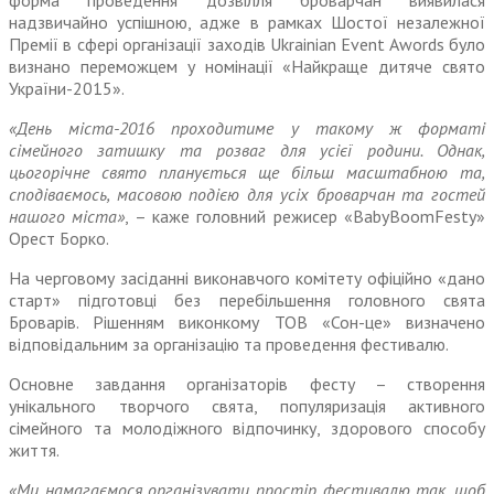
форма проведення дозвілля броварчан виявилася
надзвичайно успішною, адже в рамках Шостої незалежної
Премії в сфері організації заходів Ukrainian Event Awords було
визнано переможцем у номінації «Найкраще дитяче свято
України-2015».
«День міста-2016 проходитиме у такому ж форматі
сімейного затишку та розваг для усієї родини. Однак,
цьогорічне свято планується ще більш масштабною та,
сподіваємось, масовою подією для усіх броварчан та гостей
нашого міста»
, – каже головний режисер «BabyBoomFestу»
Орест Борко.
На черговому засіданні виконавчого комітету офіційно «дано
старт» підготовці без перебільшення головного свята
Броварів. Рішенням виконкому ТОВ «Сон-це» визначено
відповідальним за організацію та проведення фестивалю.
Основне завдання організаторів фесту – створення
унікального творчого свята, популяризація активного
сімейного та молодіжного відпочинку, здорового способу
життя.
«Ми намагаємося організувати простір фестивалю так, щоб