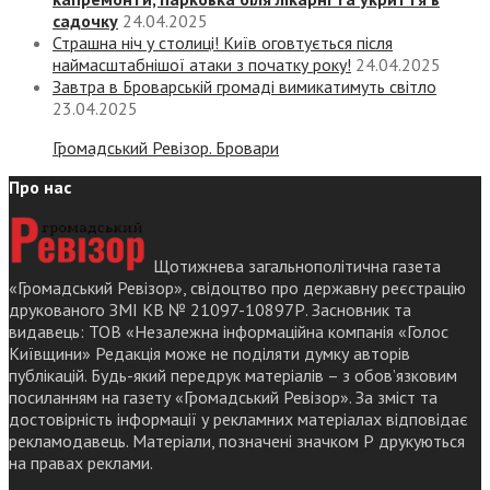
садочку
24.04.2025
Страшна ніч у столиці! Київ оговтується після
наймасштабнішої атаки з початку року!
24.04.2025
Завтра в Броварській громаді вимикатимуть світло
23.04.2025
Громадський Ревізор. Бровари
Про нас
Щотижнева загальнополітична газета
«Громадський Ревізор», свідоцтво про державну реєстрацію
друкованого ЗМІ КВ № 21097-10897Р. Засновник та
видавець: ТОВ «Незалежна інформаційна компанія «Голос
Київщини» Редакція може не поділяти думку авторів
публікацій. Будь-який передрук матеріалів – з обов’язковим
посиланням на газету «Громадський Ревізор». За зміст та
достовірність інформації у рекламних матеріалах відповідає
рекламодавець. Матеріали, позначені значком Р друкуються
на правах реклами.