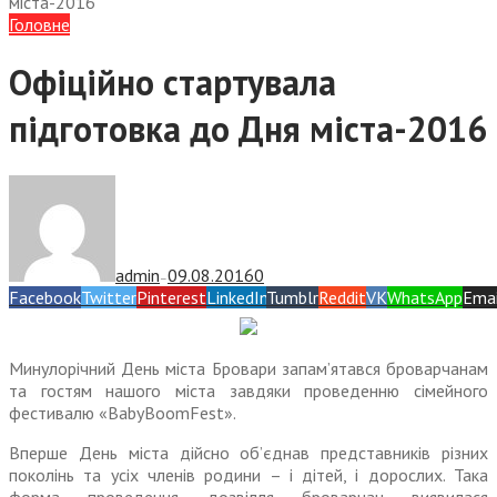
міста-2016
Головне
Офіційно стартувала
підготовка до Дня міста-2016
admin
09.08.2016
0
—
Facebook
Twitter
Pinterest
LinkedIn
Tumblr
Reddit
VK
WhatsApp
Emai
Минулорічний День міста Бровари запам’ятався броварчанам
та гостям нашого міста завдяки проведенню сімейного
фестивалю «BabyBoomFest».
Вперше День міста дійсно об’єднав представників різних
поколінь та усіх членів родини – і дітей, і дорослих. Така