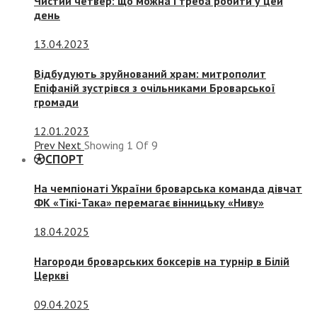
Чистий четвер: що можна і треба робити у цей
день
13.04.2023
Відбудують зруйнований храм: митрополит
Епіфаній зустрівся з очільниками Броварської
громади
12.01.2023
Prev
Next
Showing
1
Of
9
СПОРТ
На чемпіонаті України броварська команда дівчат
ФК «Тікі-Така» перемагає вінницьку «Ниву»
18.04.2025
Нагороди броварських боксерів на турнір в Білій
Церкві
09.04.2025