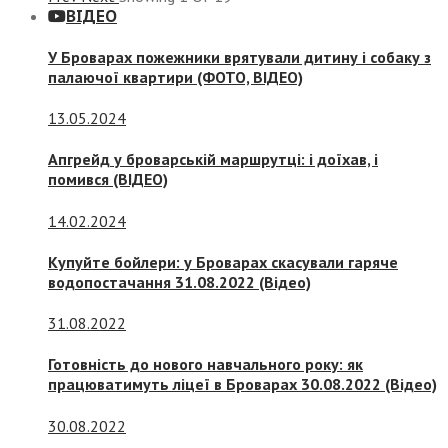
ВІДЕО
У Броварах пожежники врятували дитину і собаку з
палаючої квартири (ФОТО, ВІДЕО)
13.05.2024
Апгрейд у броварській маршрутці: і доїхав, і
помився (ВІДЕО)
14.02.2024
Купуйте бойлери: у Броварах скасували гаряче
водопостачання 31.08.2022 (Відео)
31.08.2022
Готовність до нового навчального року: як
працюватимуть ліцеї в Броварах 30.08.2022 (Відео)
30.08.2022