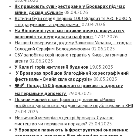
08.04.2026
Як працюють суші-ресторани у Броварах під час
війни: досвід «Сушия»
08.04.2026
Встигни бути серед перших 100! Відкриття АЗС EURO 5
з подарунками та суперцінами
02.04.2026
На Вінничині гучні мотоцикли хочуть вилучати у
власників та передавати на фронт
17.03.2026
На щиті повернувся додому Захисник України, – солдат
Солодкий Серафим Володимирович
02.06.2025
СБУ запобігла серії нових терактів у Києві, затримано
агента
02.06.2025
У Калиті горів житловий будинок
19.05.2025
У Броварах пройшов благодійний хореографічний
фестиваль «Смайл скликає друзів»
08.05.2025
❤️‍🩹 Понад 150 броварчан отримають адресну
матеріальну допомогу
29.04.2025
Повний мирний план Трампа під назвою «‎Рамки
російсько-української угоди» вперше опублікували в ЗМІ
25.04.2025
Незвичний меморіал у центрі Броварів. Сучасне
мистецтво чи порушення порядку?
25.04.2025
У Броварах планують інфраструктурні оновлення:
капремонти, парковка біля лікарні та укриття в