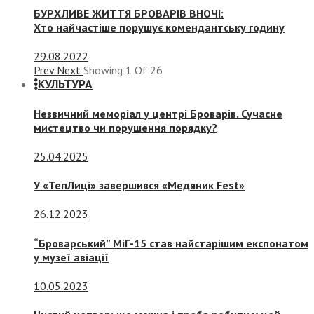
БУРХЛИВЕ ЖИТТЯ БРОВАРІВ ВНОЧІ:
Хто найчастіше порушує комендантську годину
29.08.2022
Prev
Next
Showing
1
Of
26
КУЛЬТУРА
Незвичний меморіал у центрі Броварів. Сучасне
мистецтво чи порушення порядку?
25.04.2025
У «ТепЛиці» завершився «Медяник Fest»
26.12.2023
“Броварський” МіГ-15 став найстарішим експонатом
у музеї авіації
10.05.2023