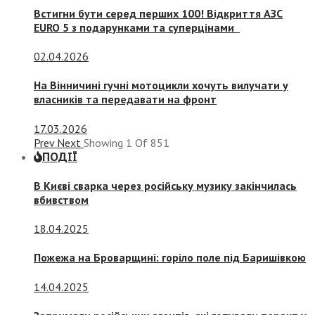
Встигни бути серед перших 100! Відкриття АЗС
EURO 5 з подарунками та суперцінами
02.04.2026
На Вінничині гучні мотоцикли хочуть вилучати у
власників та передавати на фронт
17.03.2026
Prev
Next
Showing
1
Of
851
ПОДІЇ
В Києві сварка через російську музику закінчилась
вбивством
18.04.2025
Пожежа на Броварщині: горіло поле під Баришівкою
14.04.2025