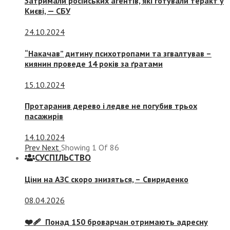
Затримали російських агентів, які готували теракт у
Києві, — СБУ
24.10.2024
“Накачав” дитину психотропами та згвалтував –
киянин проведе 14 років за ґратами
15.10.2024
Протаранив дерево і ледве не погубив трьох
пасажирів
14.10.2024
Prev
Next
Showing
1
Of
86
СУСПIЛЬСТВО
Ціни на АЗС скоро знизяться, –
Свириденко
08.04.2026
❤️‍🩹 Понад 150 броварчан отримають адресну