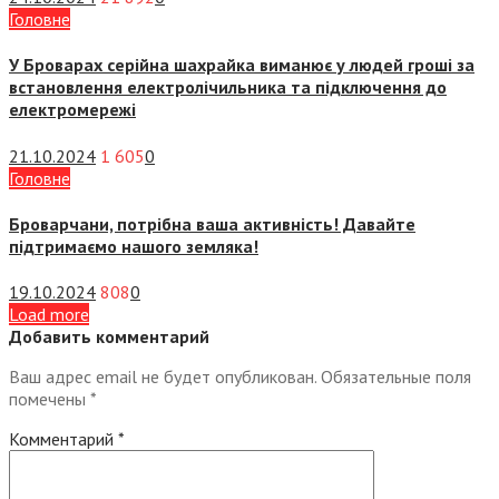
Головне
У Броварах серійна шахрайка виманює у людей гроші за
встановлення електролічильника та підключення до
електромережі
21.10.2024
1 605
0
Головне
Броварчани, потрібна ваша активність! Давайте
підтримаємо нашого земляка!
19.10.2024
808
0
Load more
Добавить комментарий
Ваш адрес email не будет опубликован.
Обязательные поля
помечены
*
Комментарий
*