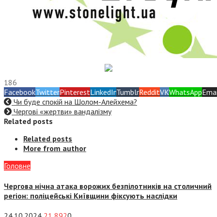
186
Facebook
Twitter
Pinterest
LinkedIn
Tumblr
Reddit
VK
WhatsApp
Emai
Чи буде спокій на Шолом-Алейхема?
Чергові «жертви» вандалізму
Related posts
Related posts
More from author
Головне
Чергова нічна атака ворожих безпілотників на столичний
регіон: поліцейські Київщини фіксують наслідки
24.10.2024
21 892
0