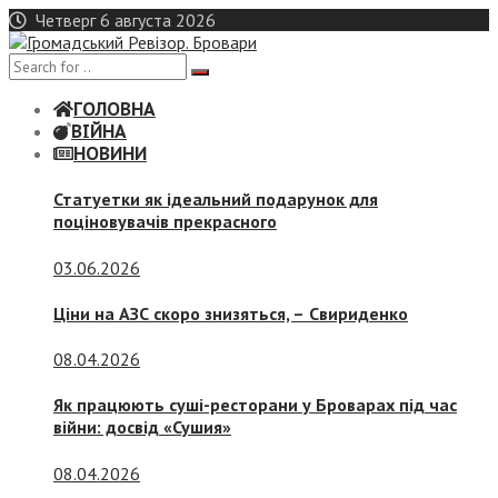
Skip
Четверг 6 августа 2026
to
content
ГОЛОВНА
ВІЙНА
НОВИНИ
Статуетки як ідеальний подарунок для
поціновувачів прекрасного
03.06.2026
Ціни на АЗС скоро знизяться, –
Свириденко
08.04.2026
Як працюють суші-ресторани у Броварах під час
війни: досвід «Сушия»
08.04.2026