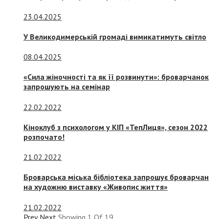
23.04.2025
У Великодимерській громаді вимикатимуть світло
08.04.2025
«Сила жіночності та як її розвинути»: броварчанок
запрошують на семінар
22.02.2022
Кіноклуб з психологом у КІП «ТепЛиця», сезон 2022
розпочато!
21.02.2022
Броварська міська бібліотека запрошує броварчан
на художню виставку «Живопис життя»
21.02.2022
Prev
Next
Showing
1
Of
19