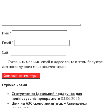
Имя
*
Email
*
Сайт
Сохранить моё имя, email и адрес сайта в этом браузере
для последующих моих комментариев.
Стрічка новин
Статуетки як ідеальний подарунок для
поціновувачів прекрасного
03.06.2026
Ціни на АЗС скоро знизяться, –
Свириденко