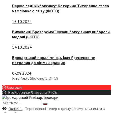
Перша леді кікбоксингу: Катерина Титаренко стала
чемпіонкою світу (ФОТО)
18.10.2024
Вихованці Броварської школи боксу знову вибороли
медалі (ФОТО)
14.10.2024
Броварський паралімпієць Ілля Яременко не
потрапив до вісімки кращих
07.09.2024
Prev
Next
Showing
1
Of
18
Сьогодні
Воскресенье 9 августа 2026
Головне
Переселенці тепер отримуватимуть виплати в