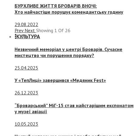
БУРХЛИВЕ ЖИТТЯ БРОВАРІВ ВНОЧІ:
Хто найчастіше порушує комендантську годину
29.08.2022
Prev
Next
Showing
1
Of
26
КУЛЬТУРА
Незвичний меморіал у центрі Броварів. Сучасне
мистецтво чи порушення порядку?
25.04.2025
У «ТепЛиці» завершився «Медяник Fest»
26.12.2023
“Броварський” МіГ-15 став найстарішим експонатом
у музеї авіації
10.05.2023