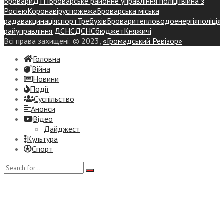
Бровари
ДТП
Броварське районне управління поліції
війна з
Росією
Коронавірус
пожежа
Броварська міська
рада
вакцинація
спорт
Требухів
Броваритепловодоенергія
поліція
райуправління ДСНС
ДСНС
бюджет
Княжичі
Всі права захищені: © 2023,
«Громадський Ревізор»
Головна
Війна
Новини
Події
Суспiльство
Анонси
Відео
Дайджест
Культура
Спорт