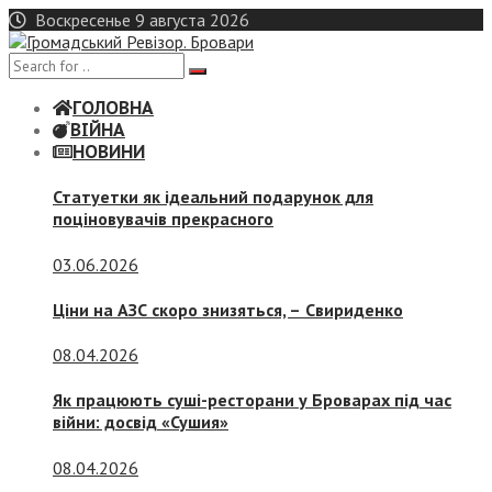
Skip
Воскресенье 9 августа 2026
to
content
ГОЛОВНА
ВІЙНА
НОВИНИ
Статуетки як ідеальний подарунок для
поціновувачів прекрасного
03.06.2026
Ціни на АЗС скоро знизяться, –
Свириденко
08.04.2026
Як працюють суші-ресторани у Броварах під час
війни: досвід «Сушия»
08.04.2026