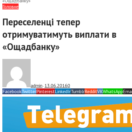
«Ощадбанку»
Головне
Переселенці тепер
отримуватимуть виплати в
«Ощадбанку»
admin
13.06.2016
0
—
Facebook
Twitter
Pinterest
LinkedIn
Tumblr
Reddit
VK
WhatsApp
Emai