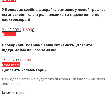
У Броварах серійна шахрайка виманює у людей гроші за
встановлення електролічильника та підключення до
електромережі
21.10.2024
1 609
0
Головне
Броварчани, потрібна ваша активність! Давайте
підтримаємо нашого земляка!
19.10.2024
810
0
Load more
Добавить комментарий
Ваш адрес email не будет опубликован.
Обязательные поля
помечены
*
Комментарий
*