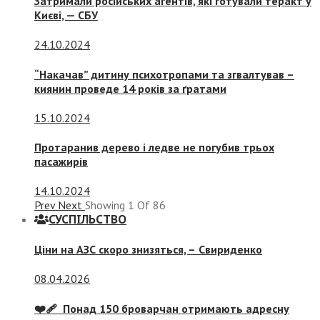
Затримали російських агентів, які готували теракт у
Києві, — СБУ
24.10.2024
“Накачав” дитину психотропами та згвалтував –
киянин проведе 14 років за ґратами
15.10.2024
Протаранив дерево і ледве не погубив трьох
пасажирів
14.10.2024
Prev
Next
Showing
1
Of
86
СУСПIЛЬСТВО
Ціни на АЗС скоро знизяться, –
Свириденко
08.04.2026
❤️‍🩹 Понад 150 броварчан отримають адресну