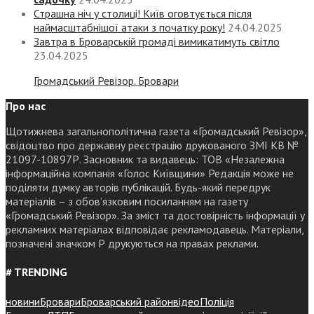
Страшна ніч у столиці! Київ оговтується після
наймасштабнішої атаки з початку року!
24.04.2025
Завтра в Броварській громаді вимикатимуть світло
23.04.2025
Громадський Ревізор. Бровари
Про нас
Щотижнева загальнополітична газета «Громадський Ревізор»,
свідоцтво про державну реєстрацію друкованого ЗМІ КВ №
21097-10897Р. Засновник та видавець: ТОВ «Незалежна
інформаційна компанія «Голос Київщини» Редакція може не
поділяти думку авторів публікацій. Будь-який передрук
матеріалів – з обов’язковим посиланням на газету
«Громадський Ревізор». За зміст та достовірність інформації у
рекламних матеріалах відповідає рекламодавець. Матеріали,
позначені значком Р друкуються на правах реклами.
# TRENDING
новини
Бровари
Броварський район
відео
Поліція