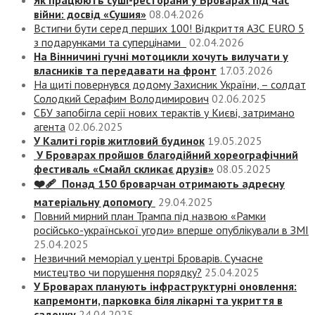
Як працюють суші-ресторани у Броварах під час
війни: досвід «Сушия»
08.04.2026
Встигни бути серед перших 100! Відкриття АЗС EURO 5
з подарунками та суперцінами
02.04.2026
На Вінничині гучні мотоцикли хочуть вилучати у
власників та передавати на фронт
17.03.2026
На щиті повернувся додому Захисник України, – солдат
Солодкий Серафим Володимирович
02.06.2025
СБУ запобігла серії нових терактів у Києві, затримано
агента
02.06.2025
У Калиті горів житловий будинок
19.05.2025
У Броварах пройшов благодійний хореографічний
фестиваль «Смайл скликає друзів»
08.05.2025
❤️‍🩹 Понад 150 броварчан отримають адресну
матеріальну допомогу
29.04.2025
Повний мирний план Трампа під назвою «‎Рамки
російсько-української угоди» вперше опублікували в ЗМІ
25.04.2025
Незвичний меморіал у центрі Броварів. Сучасне
мистецтво чи порушення порядку?
25.04.2025
У Броварах планують інфраструктурні оновлення:
капремонти, парковка біля лікарні та укриття в
садочку
24.04.2025