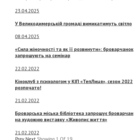
23.04.2025
У Великодимерській громаді вимикатимуть світло
08.04.2025
«Сила жіночності та як її розвинути»: броварчанок
запрошують на семінар
22.02.2022
Кіноклуб з психологом у КІП «ТепЛиця», сезон 2022
розпочато!
21.02.2022
Броварська міська бібліотека запрошує броварчан
на художню виставку «Живопис життя»
21.02.2022
Prev
Next
Showing
1
Of
19