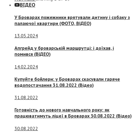
ВІДЕО
У Броварах пожежники врятували дитину і собаку з
палаючої квартири (ФОТО, ВІДЕО)
13.05.2024
Апгрейд у броварській маршрутці: і доїхав, і
помився (ВІДЕО)
14.02.2024
Купуйте бойлери: у Броварах скасували гаряче
водопостачання 31.08.2022 (Відео)
31.08.2022
Готовність до нового навчального року: як
працюватимуть ліцеї в Броварах 30.08.2022 (Відео)
30.08.2022