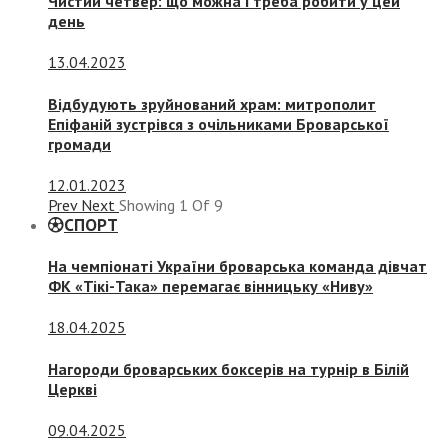
Чистий четвер: що можна і треба робити у цей
день
13.04.2023
Відбудують зруйнований храм: митрополит
Епіфаній зустрівся з очільниками Броварської
громади
12.01.2023
Prev
Next
Showing
1
Of
9
СПОРТ
На чемпіонаті України броварська команда дівчат
ФК «Тікі-Така» перемагає вінницьку «Ниву»
18.04.2025
Нагороди броварських боксерів на турнір в Білій
Церкві
09.04.2025