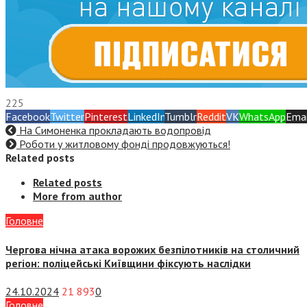
225
Facebook
Twitter
Pinterest
LinkedIn
Tumblr
Reddit
VK
WhatsApp
Emai
На Симоненка прокладають водопровід
Роботи у житловому фонді продовжуються!
Related posts
Related posts
More from author
Головне
Чергова нічна атака ворожих безпілотників на столичний
регіон: поліцейські Київщини фіксують наслідки
24.10.2024
21 893
0
Головне