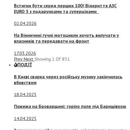
Встигни бути серед перших 100! Відкриття АЗС
EURO 5 з подарунками та суперцінами
02.04.2026
На Вінничині гучні мотоцикли хочуть вилучати у
власників та передавати на фронт
17.03.2026
Prev
Next
Showing
1
Of
851
ПОДІЇ
В Києві сварка через російську музику закінчилась
вбивством
18.04.2025
Пожежа на Броварщині: горіло поле під Баришівкою
14.04.2025