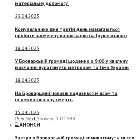
матеріальну допомогу
29.04.2025
Комунальники вже третій день намагаються
пробити засмічену каналізацію на Грушевського
18.04.2025
У Броварській громаді щоденно о 9:00 у хвилину
мовчання лунатимуть метроном та Гімн України
18.04.2025
На Броварщині чоловік подавився м’ясом та
пережив клінічну смерть
15.04.2025
Prev
Next
Showing
1
Of
588
АНОНСИ
Завтра в Броварській громаді вимикатимуть світло