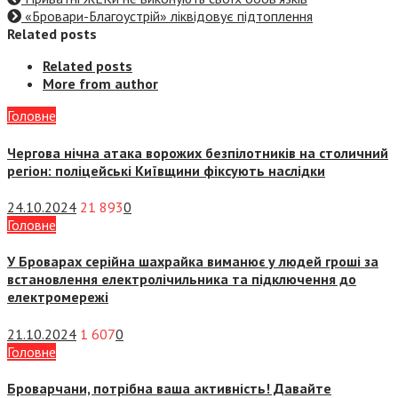
«Бровари-Благоустрій» ліквідовує підтоплення
Related posts
Related posts
More from author
Головне
Чергова нічна атака ворожих безпілотників на столичний
регіон: поліцейські Київщини фіксують наслідки
24.10.2024
21 893
0
Головне
У Броварах серійна шахрайка виманює у людей гроші за
встановлення електролічильника та підключення до
електромережі
21.10.2024
1 607
0
Головне
Броварчани, потрібна ваша активність! Давайте