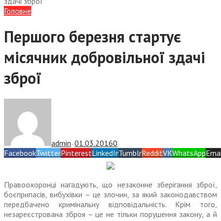
здачі зброї
Головне
Першого березня стартує
місячник добровільної здачі
зброї
admin
01.03.2016
0
—
Facebook
Twitter
Pinterest
LinkedIn
Tumblr
Reddit
VK
WhatsApp
Emai
Правоохоронці нагадують, що незаконне зберігання зброї,
боєприпасів, вибухівки – це злочин, за який законодавством
передбачено кримінальну відповідальність. Крім того,
незареєстрована зброя – це не тільки порушення закону, а й