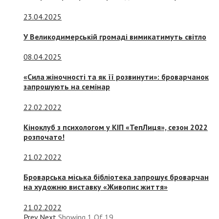
23.04.2025
У Великодимерській громаді вимикатимуть світло
08.04.2025
«Сила жіночності та як її розвинути»: броварчанок
запрошують на семінар
22.02.2022
Кіноклуб з психологом у КІП «ТепЛиця», сезон 2022
розпочато!
21.02.2022
Броварська міська бібліотека запрошує броварчан
на художню виставку «Живопис життя»
21.02.2022
Prev
Next
Showing
1
Of
19