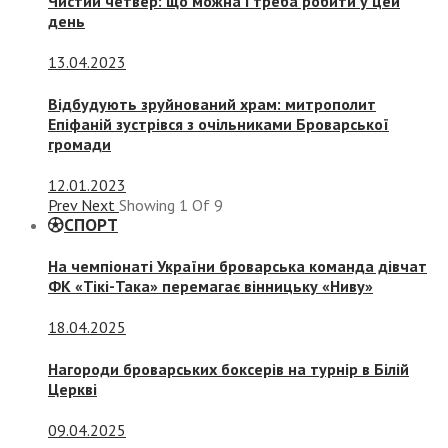
Чистий четвер: що можна і треба робити у цей
день
13.04.2023
Відбудують зруйнований храм: митрополит
Епіфаній зустрівся з очільниками Броварської
громади
12.01.2023
Prev
Next
Showing
1
Of
9
СПОРТ
На чемпіонаті України броварська команда дівчат
ФК «Тікі-Така» перемагає вінницьку «Ниву»
18.04.2025
Нагороди броварських боксерів на турнір в Білій
Церкві
09.04.2025