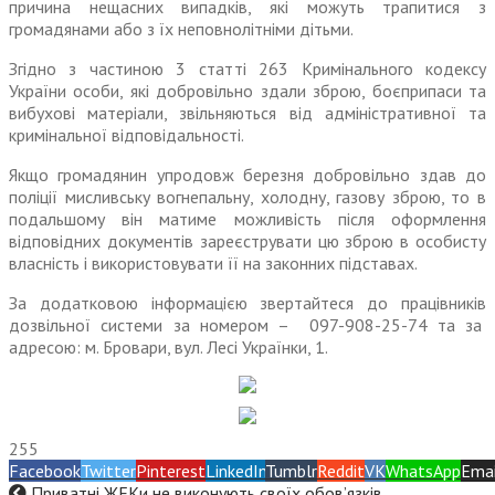
причина нещасних випадків, які можуть трапитися з
громадянами або з їх неповнолітніми дітьми.
Згідно з частиною 3 статті 263 Кримінального кодексу
України особи, які добровільно здали зброю, боєприпаси та
вибухові матеріали, звільняються від адміністративної та
кримінальної відповідальності.
Якщо громадянин упродовж березня добровільно здав до
поліції мисливську вогнепальну, холодну, газову зброю, то в
подальшому він матиме можливість після оформлення
відповідних документів зареєструвати цю зброю в особисту
власність і використовувати її на законних підставах.
За додатковою інформацією звертайтеся до працівників
дозвільної системи за номером – 097-908-25-74 та за
адресою: м. Бровари, вул. Лесі Українки, 1.
255
Facebook
Twitter
Pinterest
LinkedIn
Tumblr
Reddit
VK
WhatsApp
Emai
Приватні ЖЕКи не виконують своїх обов’язків