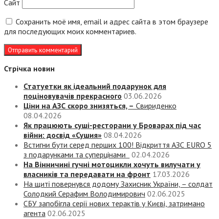
Сайт
Сохранить моё имя, email и адрес сайта в этом браузере
для последующих моих комментариев.
Стрічка новин
Статуетки як ідеальний подарунок для
поціновувачів прекрасного
03.06.2026
Ціни на АЗС скоро знизяться, –
Свириденко
08.04.2026
Як працюють суші-ресторани у Броварах під час
війни: досвід «Сушия»
08.04.2026
Встигни бути серед перших 100! Відкриття АЗС EURO 5
з подарунками та суперцінами
02.04.2026
На Вінничині гучні мотоцикли хочуть вилучати у
власників та передавати на фронт
17.03.2026
На щиті повернувся додому Захисник України, – солдат
Солодкий Серафим Володимирович
02.06.2025
СБУ запобігла серії нових терактів у Києві, затримано
агента
02.06.2025