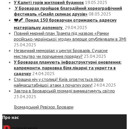
У Калиті горів житловий будинок
19.05.2025
У Броварах пройшов благодійний хореографічний
фестиваль «Смайл скликає друзів»
08.05.2025
❤️‍🩹 Понад 150 броварчан отримають адресну
матеріальну допомогу
29.04.2025
Повний мирний план Трампа під назвою «‎Рамки
російсько-української угоди» вперше опублікували в ЗМІ
25.04.2025
Незвичний меморіал у центрі Броварів. Сучасне
мистецтво чи порушення порядку?
25.04.2025
У Броварах планують інфраструктурні оновлення:
капремонти, парковка біля лікарні та укриття в
садочку
24.04.2025
Страшна ніч у столиці! Київ оговтується після
наймасштабнішої атаки з початку року!
24.04.2025
Завтра в Броварській громаді вимикатимуть світло
23.04.2025
Громадський Ревізор. Бровари
Про нас