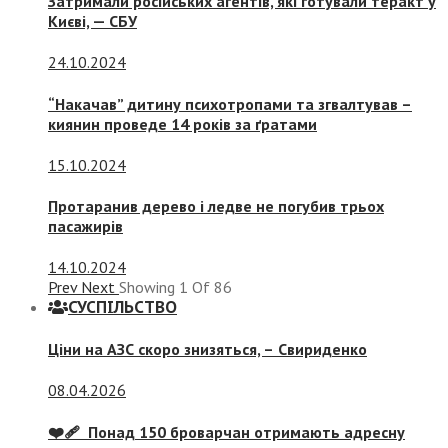
Затримали російських агентів, які готували теракт у
Києві, — СБУ
24.10.2024
“Накачав” дитину психотропами та згвалтував –
киянин проведе 14 років за ґратами
15.10.2024
Протаранив дерево і ледве не погубив трьох
пасажирів
14.10.2024
Prev
Next
Showing
1
Of
86
СУСПIЛЬСТВО
Ціни на АЗС скоро знизяться, –
Свириденко
08.04.2026
❤️‍🩹 Понад 150 броварчан отримають адресну