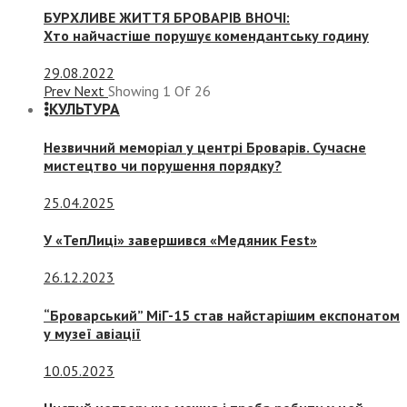
БУРХЛИВЕ ЖИТТЯ БРОВАРІВ ВНОЧІ:
Хто найчастіше порушує комендантську годину
29.08.2022
Prev
Next
Showing
1
Of
26
КУЛЬТУРА
Незвичний меморіал у центрі Броварів. Сучасне
мистецтво чи порушення порядку?
25.04.2025
У «ТепЛиці» завершився «Медяник Fest»
26.12.2023
“Броварський” МіГ-15 став найстарішим експонатом
у музеї авіації
10.05.2023