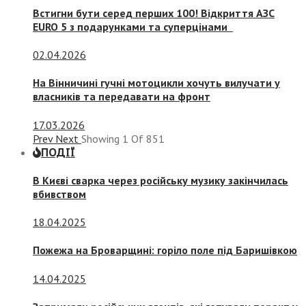
Встигни бути серед перших 100! Відкриття АЗС
EURO 5 з подарунками та суперцінами
02.04.2026
На Вінничині гучні мотоцикли хочуть вилучати у
власників та передавати на фронт
17.03.2026
Prev
Next
Showing
1
Of
851
ПОДІЇ
В Києві сварка через російську музику закінчилась
вбивством
18.04.2025
Пожежа на Броварщині: горіло поле під Баришівкою
14.04.2025