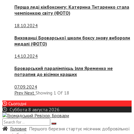
Перша леді кікбоксингу: Катерина Титаренко стала
чемпіонкою світу (ФОТО)
18.10.2024
Вихованці Броварської школи боксу знову вибороли
медалі (ФОТО)
14.10.2024
Броварський паралімпієць Ілля Яременко не
потрапив до вісімки кращих
07.09.2024
Prev
Next
Showing
1
Of
18
Сьогодні
Суббота 8 августа 2026
Головне
Першого березня стартує місячник добровільної