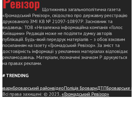
Щотижнева загальнополітична газета
«Громадський Ревізор», свідоцтво про державну реєстрацію
друкованого ЗМІ КВ № 21097-10897Р. Засновник та
видавець: ТОВ «Незалежна інформаційна компанія «Голос
Київщини» Редакція може не поділяти думку авторів
публікацій. Будь-який передрук матеріалів – з обов’язковим
посиланням на газету «Громадський Ревізор». За зміст та
достовірність інформації у рекламних матеріалах відповідає
рекламодавець. Матеріали, позначені значком Р друкуються
на правах реклами.
# TRENDING
ари
Броварський район
відео
Поліція Бровари
ДТП
Броварське райо
Всі права захищені: © 2023,
«Громадський Ревізор»