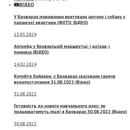
ВІДЕО
У Броварах пожежники врятували дитину і собаку з
палаючої квартири (ФОТО, ВІДЕО)
13.05.2024
Апгрейд у броварській маршрутці: і доїхав, і
помився (ВІДЕО)
14.02.2024
Купуйте бойлери: у Броварах скасували гаряче
водопостачання 31.08.2022 (Відео)
31.08.2022
Готовність до нового навчального року: як
працюватимуть ліцеї в Броварах 30.08.2022 (Відео)
30.08.2022