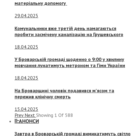
матеріальну допомогу
29.04.2025
Комунальники вже третій день намагаються
пробити засмічену каналізацію на Грушевського
18.04.2025
У Броварській громаді щоденно о 9:00 у хвилину
мовчання лунатимуть метроном та Гімн України
18.04.2025
На Броварщині чоловік подавився м’ясом та
пережив клінічну смерть
15.04.2025
Prev
Next
Showing
1
Of
588
АНОНСИ
Завтра в Броварській громаді вимикатимуть світло