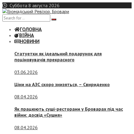
Skip
Суббота 8 августа 2026
to
content
ГОЛОВНА
ВІЙНА
НОВИНИ
Статуетки як ідеальний подарунок для
поціновувачів прекрасного
03.06.2026
Ціни на АЗС скоро знизяться, –
Свириденко
08.04.2026
Як працюють суші-ресторани у Броварах під час
війни: досвід «Сушия»
08.04.2026