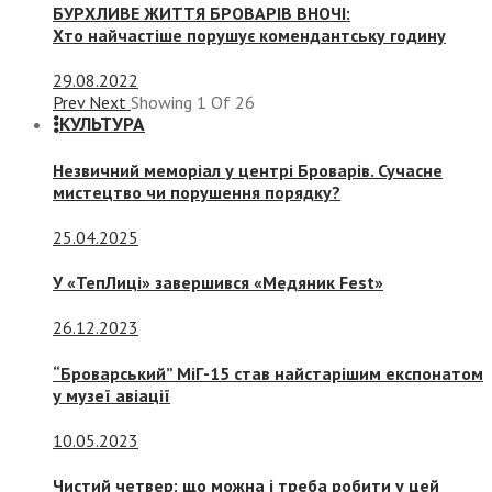
БУРХЛИВЕ ЖИТТЯ БРОВАРІВ ВНОЧІ:
Хто найчастіше порушує комендантську годину
29.08.2022
Prev
Next
Showing
1
Of
26
КУЛЬТУРА
Незвичний меморіал у центрі Броварів. Сучасне
мистецтво чи порушення порядку?
25.04.2025
У «ТепЛиці» завершився «Медяник Fest»
26.12.2023
“Броварський” МіГ-15 став найстарішим експонатом
у музеї авіації
10.05.2023
Чистий четвер: що можна і треба робити у цей