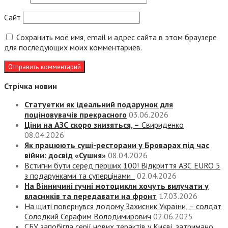
Сайт
Сохранить моё имя, email и адрес сайта в этом браузере
для последующих моих комментариев.
Стрічка новин
Статуетки як ідеальний подарунок для
поціновувачів прекрасного
03.06.2026
Ціни на АЗС скоро знизяться, –
Свириденко
08.04.2026
Як працюють суші-ресторани у Броварах під час
війни: досвід «Сушия»
08.04.2026
Встигни бути серед перших 100! Відкриття АЗС EURO 5
з подарунками та суперцінами
02.04.2026
На Вінничині гучні мотоцикли хочуть вилучати у
власників та передавати на фронт
17.03.2026
На щиті повернувся додому Захисник України, – солдат
Солодкий Серафим Володимирович
02.06.2025
СБУ запобігла серії нових терактів у Києві, затримано