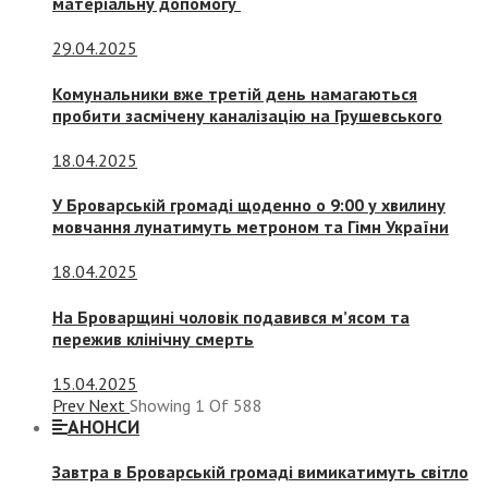
матеріальну допомогу
29.04.2025
Комунальники вже третій день намагаються
пробити засмічену каналізацію на Грушевського
18.04.2025
У Броварській громаді щоденно о 9:00 у хвилину
мовчання лунатимуть метроном та Гімн України
18.04.2025
На Броварщині чоловік подавився м’ясом та
пережив клінічну смерть
15.04.2025
Prev
Next
Showing
1
Of
588
АНОНСИ
Завтра в Броварській громаді вимикатимуть світло