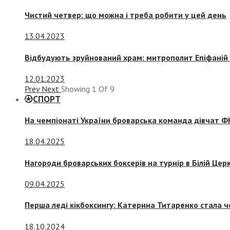
Чистий четвер: що можна і треба робити у цей день
13.04.2023
Відбудують зруйнований храм: митрополит Епіфаній 
12.01.2023
Prev
Next
Showing
1
Of
9
СПОРТ
На чемпіонаті України броварська команда дівчат ФК
18.04.2025
Нагороди броварських боксерів на турнір в Білій Церк
09.04.2025
Перша леді кікбоксингу: Катерина Титаренко стала ч
18.10.2024