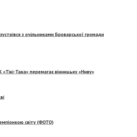
зустрівся з очільниками Броварської громади
 «Тікі-Така» перемагає вінницьку «Ниву»
ві
емпіонкою світу (ФОТО)