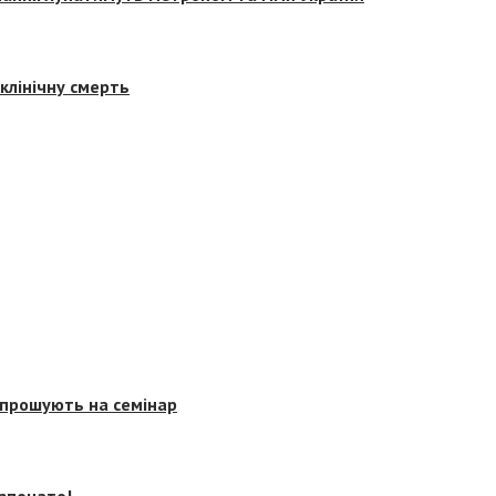
клінічну смерть
запрошують на семінар
озпочато!