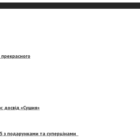
в прекрасного
и: досвід «Сушия»
 5 з подарунками та суперцінами