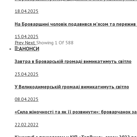
18.04.2025
На Броварщині чоловік подавився м’ясом та пережив 
15.04.2025
Prev
Next
Showing
1
Of
588
АНОНСИ
Завтра в Броварській громаді вимикатимуть світло
23.04.2025
У Великодимерській громаді вимикатимуть світло
08.04.2025
«Сила жіночності та як її розвинути»: броварчанок 
22.02.2022
Кіноклуб з психологом у КІП «ТепЛиця», сезон 2022 р