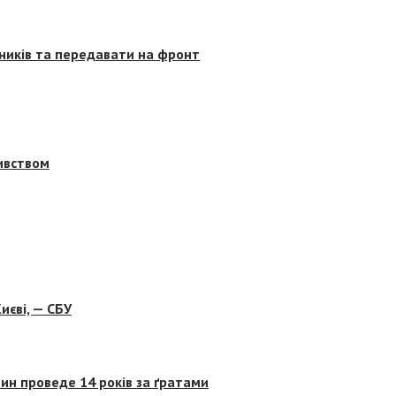
сників та передавати на фронт
бивством
иєві, — СБУ
ин проведе 14 років за ґратами