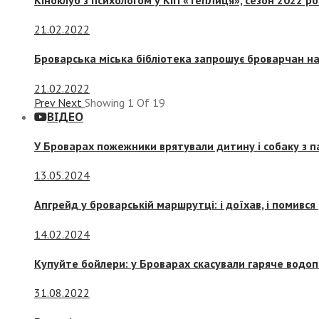
21.02.2022
Броварська міська бібліотека запрошує броварчан 
21.02.2022
Prev
Next
Showing
1
Of
19
ВІДЕО
У Броварах пожежники врятували дитину і собаку з 
13.05.2024
Апгрейд у броварській маршрутці: і доїхав, і помився
14.02.2024
Купуйте бойлери: у Броварах скасували гаряче водоп
31.08.2022