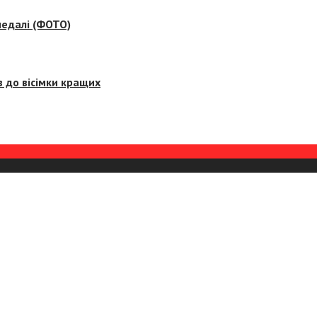
медалі (ФОТО)
 до вісімки кращих