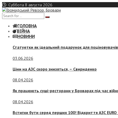
Skip
Суббота 8 августа 2026
to
content
ГОЛОВНА
ВІЙНА
НОВИНИ
Статуетки як ідеальний подарунок для поціновувачі
03.06.2026
Ціни на АЗС скоро знизяться, –
Свириденко
08.04.2026
Як працюють суші-ресторани у Броварах під час війн
08.04.2026
Встигни бути серед перших 100! Відкриття АЗС EURO