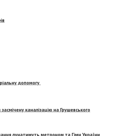
ів
еріальну допомогу
засмічену каналізацію на Грушевського
вчання лунатимуть метроном та Гімн України