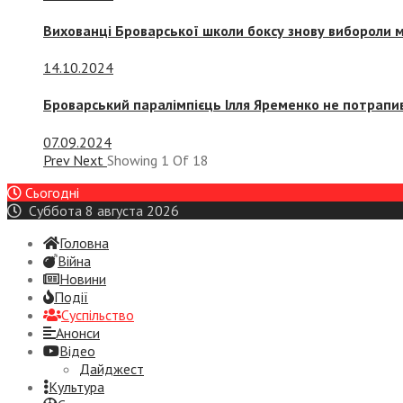
Вихованці Броварської школи боксу знову вибороли 
14.10.2024
Броварський паралімпієць Ілля Яременко не потрапив
07.09.2024
Prev
Next
Showing
1
Of
18
Сьогодні
Суббота 8 августа 2026
Головна
Війна
Новини
Події
Суспiльство
Анонси
Відео
Дайджест
Культура