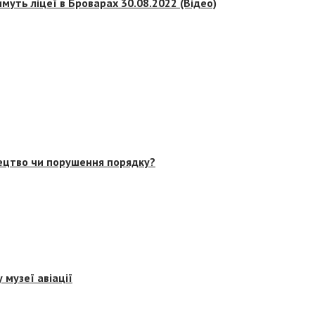
муть ліцеї в Броварах 30.08.2022 (Відео)
тецтво чи порушення порядку?
 музеї авіації