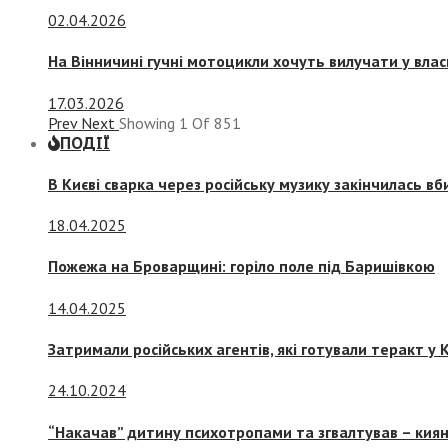
02.04.2026
На Вінничині гучні мотоцикли хочуть вилучати у вла
17.03.2026
Prev
Next
Showing
1
Of
851
ПОДІЇ
В Києві сварка через російську музику закінчилась в
18.04.2025
Пожежа на Броварщині: горіло поле під Баришівкою
14.04.2025
Затримали російських агентів, які готували теракт у К
24.10.2024
“Накачав” дитину психотропами та згвалтував – киян