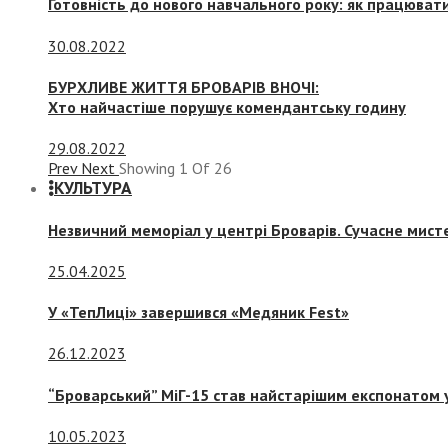
Готовність до нового навчального року: як працювати
30.08.2022
БУРХЛИВЕ ЖИТТЯ БРОВАРІВ ВНОЧІ:
Хто найчастіше порушує комендантську годину
29.08.2022
Prev
Next
Showing
1
Of
26
КУЛЬТУРА
Незвичний меморіал у центрі Броварів. Сучасне мис
25.04.2025
У «ТепЛиці» завершився «Медяник Fest»
26.12.2023
“Броварський” МіГ-15 став найстарішим експонатом у
10.05.2023