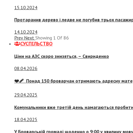
15.10.2024
Протаранив дерево і ледве не погубив трьох пасажир
14.10.2024
Prev
Next
Showing
1
Of
86
СУСПIЛЬСТВО
Ціни на АЗС скоро знизяться, –
Свириденко
08.04.2026
❤️‍🩹 Понад 150 броварчан отримають адресну мат
29.04.2025
Комунальники вже третій день намагаються пробити 
18.04.2025
У Броварській громаді щоденно о 9:00 у хвилину мо