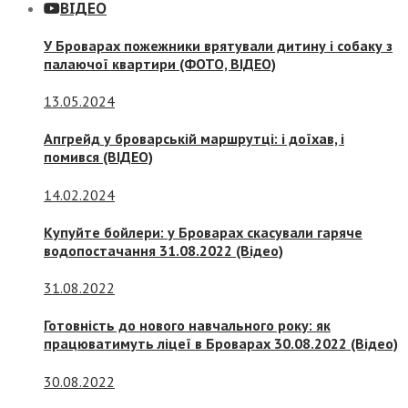
ВІДЕО
У Броварах пожежники врятували дитину і собаку з
палаючої квартири (ФОТО, ВІДЕО)
13.05.2024
Апгрейд у броварській маршрутці: і доїхав, і
помився (ВІДЕО)
14.02.2024
Купуйте бойлери: у Броварах скасували гаряче
водопостачання 31.08.2022 (Відео)
31.08.2022
Готовність до нового навчального року: як
працюватимуть ліцеї в Броварах 30.08.2022 (Відео)
30.08.2022