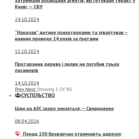
Затримали російських агентів, які готували теракт у
Києві, — СБУ
24.10.2024
“Накачав” дитину психотропами та згвалтував –
киянин проведе 14 років за ґратами
15.10.2024
Протаранив дерево і ледве не погубив трьох
пасажирів
14.10.2024
Prev
Next
Showing
1
Of
86
СУСПIЛЬСТВО
Ціни на АЗС скоро знизяться, –
Свириденко
08.04.2026
Понад 150 броварчан отримають адресну