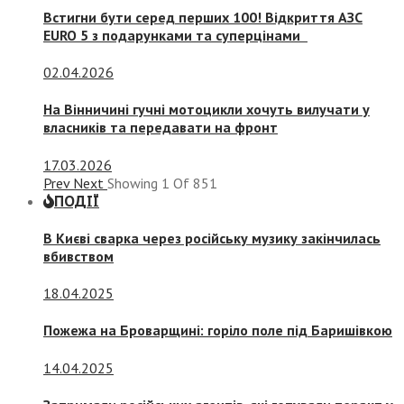
Встигни бути серед перших 100! Відкриття АЗС
EURO 5 з подарунками та суперцінами
02.04.2026
На Вінничині гучні мотоцикли хочуть вилучати у
власників та передавати на фронт
17.03.2026
Prev
Next
Showing
1
Of
851
ПОДІЇ
В Києві сварка через російську музику закінчилась
вбивством
18.04.2025
Пожежа на Броварщині: горіло поле під Баришівкою
14.04.2025