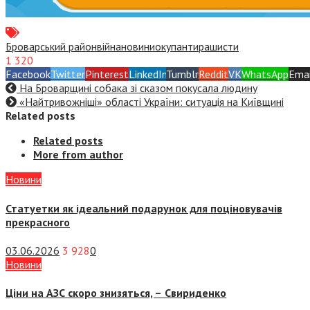
Броварський район
війна
новини
окупанти
рашисти
1 320
Facebook
Twitter
Pinterest
LinkedIn
Tumblr
Reddit
VK
WhatsApp
Emai
На Броварщині собака зі сказом покусала людину
«Найтривожніші» області України: ситуація на Київщині
Related posts
Related posts
More from author
Новини
Статуетки як ідеальний подарунок для поціновувачів
прекрасного
03.06.2026
3 928
0
Новини
Ціни на АЗС скоро знизяться, –
Свириденко