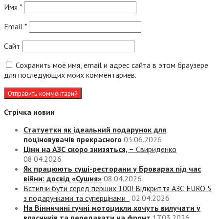
Имя
*
Email
*
Сайт
Сохранить моё имя, email и адрес сайта в этом браузере
для последующих моих комментариев.
Стрічка новин
Статуетки як ідеальний подарунок для
поціновувачів прекрасного
03.06.2026
Ціни на АЗС скоро знизяться, –
Свириденко
08.04.2026
Як працюють суші-ресторани у Броварах під час
війни: досвід «Сушия»
08.04.2026
Встигни бути серед перших 100! Відкриття АЗС EURO 5
з подарунками та суперцінами
02.04.2026
На Вінничині гучні мотоцикли хочуть вилучати у
власників та передавати на фронт
17.03.2026