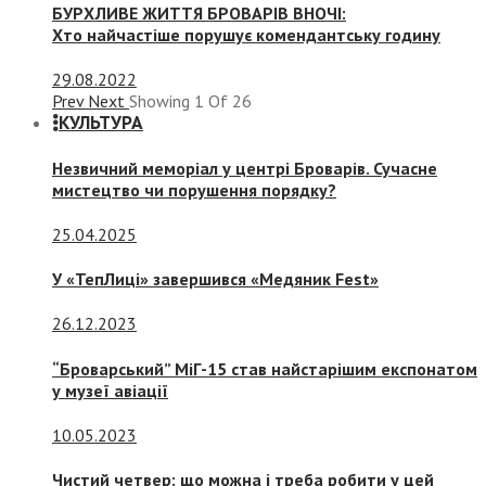
БУРХЛИВЕ ЖИТТЯ БРОВАРІВ ВНОЧІ:
Хто найчастіше порушує комендантську годину
29.08.2022
Prev
Next
Showing
1
Of
26
КУЛЬТУРА
Незвичний меморіал у центрі Броварів. Сучасне
мистецтво чи порушення порядку?
25.04.2025
У «ТепЛиці» завершився «Медяник Fest»
26.12.2023
“Броварський” МіГ-15 став найстарішим експонатом
у музеї авіації
10.05.2023
Чистий четвер: що можна і треба робити у цей