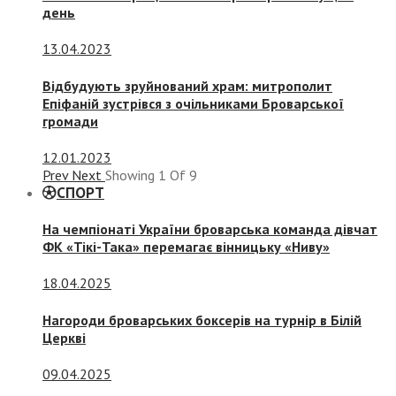
день
13.04.2023
Відбудують зруйнований храм: митрополит
Епіфаній зустрівся з очільниками Броварської
громади
12.01.2023
Prev
Next
Showing
1
Of
9
СПОРТ
На чемпіонаті України броварська команда дівчат
ФК «Тікі-Така» перемагає вінницьку «Ниву»
18.04.2025
Нагороди броварських боксерів на турнір в Білій
Церкві
09.04.2025