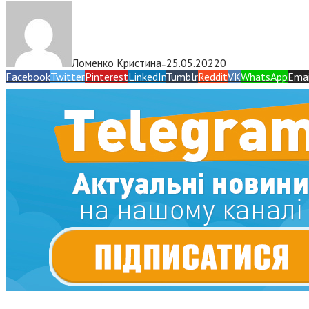
Ломенко Кристина
25.05.2022
0
—
Facebook
Twitter
Pinterest
LinkedIn
Tumblr
Reddit
VK
WhatsApp
Emai