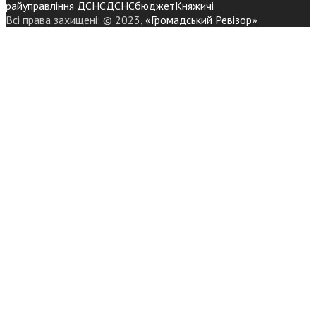
райуправління ДСНС
ДСНС
бюджет
Княжичі
Всі права захищені: © 2023,
«Громадський Ревізор»