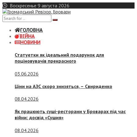
Skip
Воскресенье 9 августа 2026
to
content
ГОЛОВНА
ВІЙНА
НОВИНИ
Статуетки як ідеальний подарунок для
поціновувачів прекрасного
03.06.2026
Ціни на АЗС скоро знизяться, –
Свириденко
08.04.2026
Як працюють суші-ресторани у Броварах під час
війни: досвід «Сушия»
08.04.2026