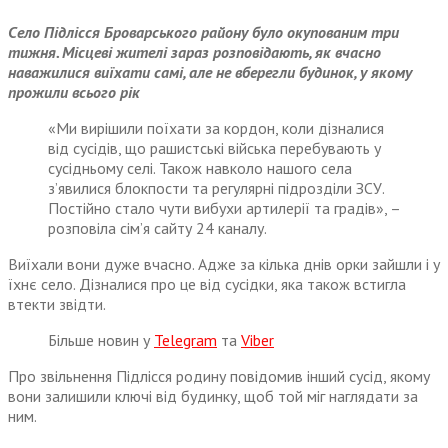
Село Підлісся Броварського району було окупованим три
тижня. Місцеві жителі зараз розповідають, як вчасно
наважилися виїхати самі, але не вберегли будинок, у якому
прожили всього рік
«Ми вирішили поїхати за кордон, коли дізналися
від сусідів, що рашистські війська перебувають у
сусідньому селі. Також навколо нашого села
з’явилися блокпости та регулярні підрозділи ЗСУ.
Постійно стало чути вибухи артилерії та градів», –
розповіла сім’я сайту 24 каналу.
Виїхали вони дуже вчасно. Адже за кілька днів орки зайшли і у
їхнє село. Дізналися про це від сусідки, яка також встигла
втекти звідти.
Більше новин у
Telegram
та
Viber
Про звільнення Підлісся родину повідомив інший сусід, якому
вони залишили ключі від будинку, щоб той міг наглядати за
ним.