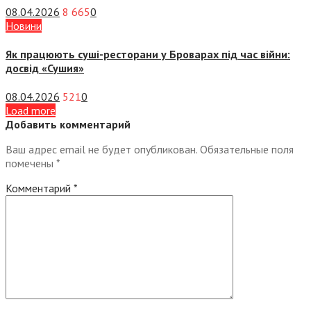
08.04.2026
8 665
0
Новини
Як працюють суші-ресторани у Броварах під час війни:
досвід «Сушия»
08.04.2026
521
0
Load more
Добавить комментарий
Ваш адрес email не будет опубликован.
Обязательные поля
помечены
*
Комментарий
*