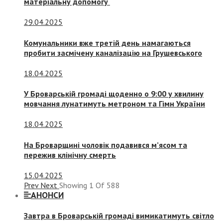
матеріальну допомогу
29.04.2025
Комунальники вже третій день намагаються
пробити засмічену каналізацію на Грушевського
18.04.2025
У Броварській громаді щоденно о 9:00 у хвилину
мовчання лунатимуть метроном та Гімн України
18.04.2025
На Броварщині чоловік подавився м’ясом та
пережив клінічну смерть
15.04.2025
Prev
Next
Showing
1
Of
588
АНОНСИ
Завтра в Броварській громаді вимикатимуть світло