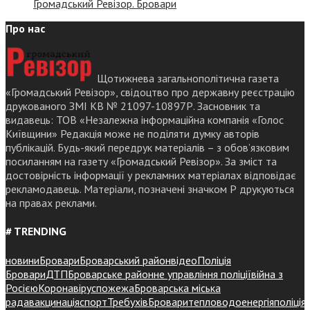
Громадський Ревізор. Бровари
Про нас
Щотижнева загальнополітична газета
«Громадський Ревізор», свідоцтво про державну реєстрацію
друкованого ЗМІ КВ № 21097-10897Р. Засновник та
видавець: ТОВ «Незалежна інформаційна компанія «Голос
Київщини» Редакція може не поділяти думку авторів
публікацій. Будь-який передрук матеріалів – з обов’язковим
посиланням на газету «Громадський Ревізор». За зміст та
достовірність інформації у рекламних матеріалах відповідає
рекламодавець. Матеріали, позначені значком Р друкуються
на правах реклами.
# TRENDING
новини
Бровари
Броварський район
відео
Поліція
Бровари
ДТП
Броварське районне управління поліції
війна з
Росією
Коронавірус
пожежа
Броварська міська
рада
вакцинація
спорт
Требухів
Броваритепловодоенергія
поліція