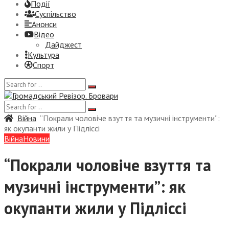
Події
Суспiльство
Анонси
Відео
Дайджест
Культура
Спорт
Війна
“Покрали чоловіче взуття та музичні інструменти”:
як окупанти жили у Підліссі
Війна
Новини
“Покрали чоловіче взуття та
музичні інструменти”: як
окупанти жили у Підліссі