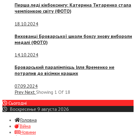
Перша леді кікбоксингу: Катерина Титаренко стала
чемпіонкою світу (ФОТО)
18.10.2024
Вихованці Броварської школи боксу знову вибороли
медалі (ФОТО)
14.10.2024
Броварський паралімпієць Ілля Яременко не
потрапив до вісімки кращих
07.09.2024
Prev
Next
Showing
1
Of
18
Сьогодні
Воскресенье 9 августа 2026
Головна
Війна
Новини