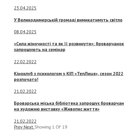
23.04.2025
У Великодимерській громаді вимикатимуть світло
08.04.2025
«Сила жіночності та як її розвинути»: броварчанок
запрошують на семінар
22.02.2022
Кіноклуб з психологом у КІП «ТепЛиця», сезон 2022
розпочато!
21.02.2022
Броварська міська бібліотека запрошує броварчан
на художню виставку «Живопис життя»
21.02.2022
Prev
Next
Showing
1
Of
19