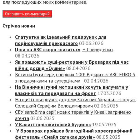
для последующих моих комментариев.
Стрічка новин
Статуетки як ідеальний подарунок для
поціновувачів прекрасного
03.06.2026
Ціни на АЗС скоро знизяться, –
Свириденко
08.04.2026
Як працюють суші-ресторани у Броварах під час
війни: досвід «Сушия»
08.04.2026
Встигни бути серед перших 100! Відкриття АЗС EURO 5
з подарунками та суперцінами
02.04.2026
На Вінничині гучні мотоцикли хочуть вилучати у
власників та передавати на фронт
17.03.2026
На щиті повернувся додому Захисник України, – солдат
Солодкий Серафим Володимирович
02.06.2025
СБУ запобігла серії нових терактів у Києві, затримано
агента
02.06.2025
У Калиті горів житловий будинок
19.05.2025
У Броварах пройшов благодійний хореографічний
фестиваль «Смайл скликає друзів»
08.05.2025