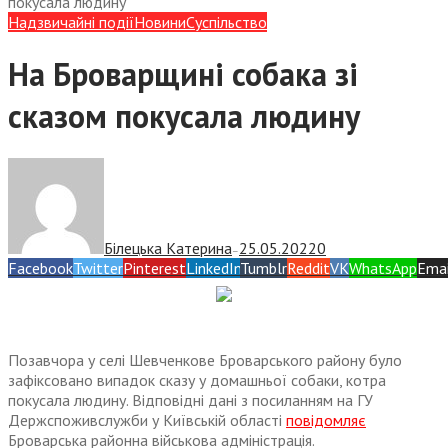
покусала людину
Надзвичайні події
Новини
Суспiльство
На Броварщині собака зі
сказом покусала людину
Білецька Катерина
25.05.2022
0
—
Facebook
Twitter
Pinterest
LinkedIn
Tumblr
Reddit
VK
WhatsApp
Emai
Позавчора у селі Шевченкове Броварського району було
зафіксовано випадок сказу у домашньої собаки, котра
покусала людину. Відповідні дані з посиланням на ГУ
Держспоживслужби у Київській області
повідомляє
Броварська районна військова адміністрація.