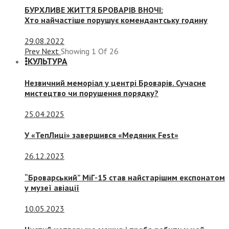
БУРХЛИВЕ ЖИТТЯ БРОВАРІВ ВНОЧІ:
Хто найчастіше порушує комендантську годину
29.08.2022
Prev
Next
Showing
1
Of
26
КУЛЬТУРА
Незвичний меморіал у центрі Броварів. Сучасне
мистецтво чи порушення порядку?
25.04.2025
У «ТепЛиці» завершився «Медяник Fest»
26.12.2023
“Броварський” МіГ-15 став найстарішим експонатом
у музеї авіації
10.05.2023