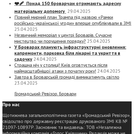
❤️‍🩹 Понад 150 броварчан отримають адресну
матеріальну допомогу
29.04.2025
Повний мирний план Трампа під назвою «‎Рамки
російсько-української угоди» вперше опублікували в ЗМІ
25.04.2025
Незвичний меморіал у центрі Броварів. Сучасне
мистецтво чи порушення порядку?
25.04.2025
У Броварах планують інфраструктурні оновлення:
капремонти, парковка біля лікарні та укриття в
садочку
24.04.2025
Страшна ніч у столиці! Київ оговтується після
наймасштабнішої атаки з початку року!
24.04.2025
Завтра в Броварській громаді вимикатимуть світло
23.04.2025
Громадський Ревізор. Бровари
Про нас
Щотижнева загальнополітична газета «Громадський Ревізор»,
свідоцтво про державну реєстрацію друкованого ЗМІ КВ №
21097-10897Р. Засновник та видавець: ТОВ «Незалежна
інформаційна компанія «Голос Київщини» Редакція може не