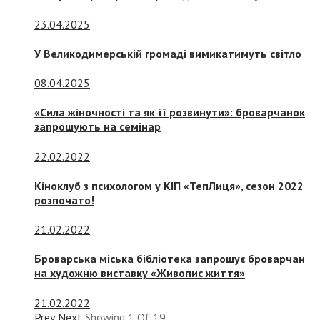
23.04.2025
У Великодимерській громаді вимикатимуть світло
08.04.2025
«Сила жіночності та як її розвинути»: броварчанок
запрошують на семінар
22.02.2022
Кіноклуб з психологом у КІП «ТепЛиця», сезон 2022
розпочато!
21.02.2022
Броварська міська бібліотека запрошує броварчан
на художню виставку «Живопис життя»
21.02.2022
Prev
Next
Showing
1
Of
19