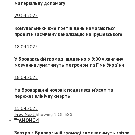
матеріальну допомогу
29.04.2025
Комунальники вже третій день намагаються
пробити засмічену каналізацію на Грушевського
18.04.2025
У Броварській громаді щоденно о 9:00 у хвилину
мовчання лунатимуть метроном та Гімн України
18.04.2025
На Броварщині чоловік подавився м’ясом та
пережив клінічну смерть
15.04.2025
Prev
Next
Showing
1
Of
588
АНОНСИ
Завтра в Броварській громаді вимикатимуть світло