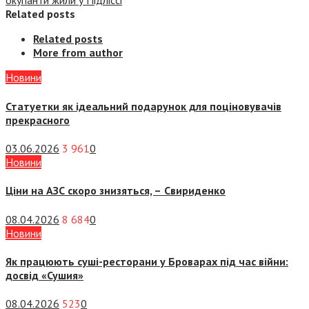
окупанти жили у Підліссі
Related posts
Related posts
More from author
Новини
Статуетки як ідеальний подарунок для поціновувачів
прекрасного
03.06.2026
3 961
0
Новини
Ціни на АЗС скоро знизяться, –
Свириденко
08.04.2026
8 684
0
Новини
Як працюють суші-ресторани у Броварах під час війни:
досвід «Сушия»
08.04.2026
523
0