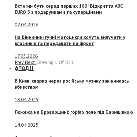
Встигни бути серед перших 100! Відкриття АЗС
EURO 5 з подарунками та суперцінами
02.04.2026
На Вінничині гучні мотоцикли хочуть вилучати у
власників та передавати на фронт
17.03.2026
Prev
Next
Showing
1
Of
851
ПОДІЇ
В Києві сварка через російську музику закінчилась
вбивством
18.04.2025
Пожежа на Броварщині: горіло поле під Баришівкою
14.04.2025