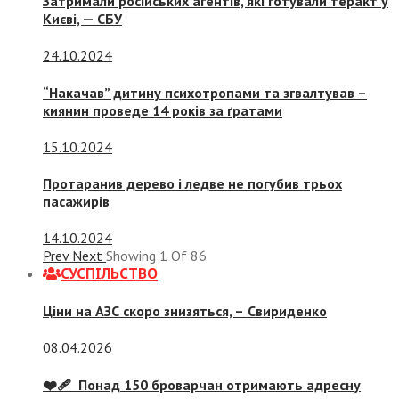
Затримали російських агентів, які готували теракт у
Києві, — СБУ
24.10.2024
“Накачав” дитину психотропами та згвалтував –
киянин проведе 14 років за ґратами
15.10.2024
Протаранив дерево і ледве не погубив трьох
пасажирів
14.10.2024
Prev
Next
Showing
1
Of
86
СУСПIЛЬСТВО
Ціни на АЗС скоро знизяться, –
Свириденко
08.04.2026
❤️‍🩹 Понад 150 броварчан отримають адресну