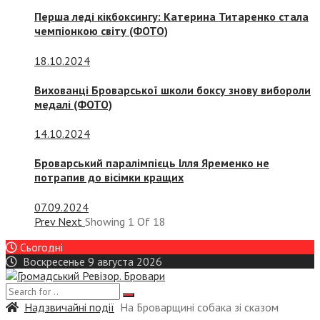
Перша леді кікбоксингу: Катерина Титаренко стала
чемпіонкою світу (ФОТО)
18.10.2024
Вихованці Броварської школи боксу знову вибороли
медалі (ФОТО)
14.10.2024
Броварський паралімпієць Ілля Яременко не
потрапив до вісімки кращих
07.09.2024
Prev
Next
Showing
1
Of
18
Сьогодні
Воскресенье 9 августа 2026
Надзвичайні події
На Броварщині собака зі сказом