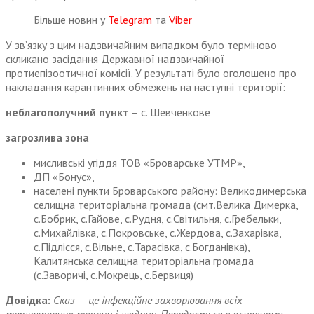
Більше новин у
Telegram
та
Viber
У зв’язку з цим надзвичайним випадком було терміново
скликано засідання Державної надзвичайної
протиепізоотичної комісії. У результаті було оголошено про
накладання карантинних обмежень на наступні території:
неблагополучний пункт
– с. Шевченкове
загрозлива зона
мисливські угіддя ТОВ «Броварське УТМР»,
ДП «Бонус»,
населені пункти Броварського району: Великодимерська
селищна територіальна громада (смт.Велика Димерка,
с.Бобрик, с.Гайове, с.Рудня, с.Світильня, с.Гребельки,
с.Михайлівка, с.Покровське, с.Жердова, с.Захарівка,
с.Підлісся, с.Вільне, с.Тарасівка, с.Богданівка),
Калитянська селищна територіальна громада
(с.Заворичі, с.Мокрець, с.Бервиця)
Довідка:
Сказ — це інфекційне захворювання всіх