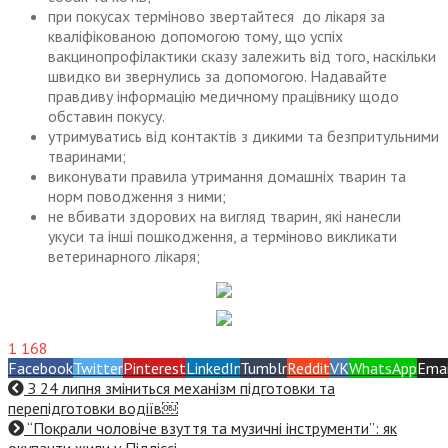
при покусах терміново звертайтеся до лікаря за
кваліфікованою допомогою тому, що успіх
вакцинопрофілактики сказу залежить від того, наскільки
швидко ви звернулись за допомогою. Надавайте
правдиву інформацію медичному працівнику щодо
обставин покусу.
утримуватись від контактів з дикими та безпритульними
тваринами;
виконувати правила утримання домашніх тварин та
норм поводження з ними;
не вбивати здорових на вигляд тварин, які нанесли
укуси та інші пошкодження, а терміново викликати
ветеринарного лікаря;
1 168
Facebook
Twitter
Pinterest
LinkedIn
Tumblr
Reddit
VK
WhatsApp
Emai
З 24 липня зміниться механізм підготовки та
перепідготовки водіїв￼
“Покрали чоловіче взуття та музичні інструменти”: як