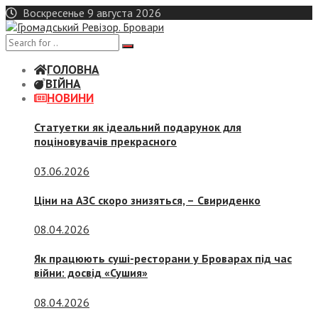
Skip
Воскресенье 9 августа 2026
to
content
ГОЛОВНА
ВІЙНА
НОВИНИ
Статуетки як ідеальний подарунок для
поціновувачів прекрасного
03.06.2026
Ціни на АЗС скоро знизяться, –
Свириденко
08.04.2026
Як працюють суші-ресторани у Броварах під час
війни: досвід «Сушия»
08.04.2026