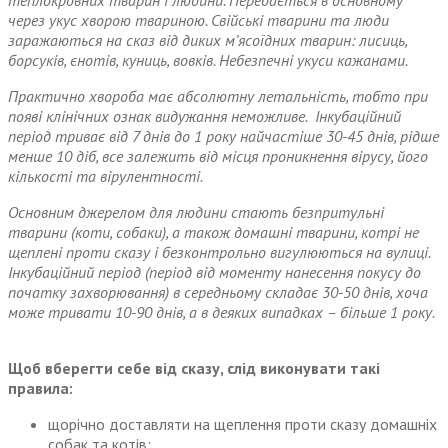
теплокровних тварин і людини. Передається в основному
через укус хворою твариною. Свійські тварини та люди
заражаються на сказ від диких м’ясоїдних тварин: лисиць,
борсуків, єнотів, куниць, вовків. Небезпечні укуси кажанами.
Практично хвороба має абсолютну летальність, тобто при
появі клінічних ознак видужання неможливе. Інкубаційний
період триває від 7 днів до 1 року найчастіше 30-45 днів, рідше
менше 10 діб, все залежить від місця проникнення вірусу, його
кількості та вірулентності.
Основним джерелом для людини стають безпритульні
тварини (коти, собаки), а також домашні тварини, котрі не
щеплені проти сказу і безконтрольно вигулюються на вулиці.
Інкубаційний період (період від моменту нанесення покусу до
початку захворювання) в середньому складає 30-50 днів, хоча
може тривати 10-90 днів, а в деяких випадках – більше 1 року.
Щоб вберегти себе від сказу, слід виконувати такі
правила:
щорічно доставляти на щеплення проти сказу домашніх
собак та котів;