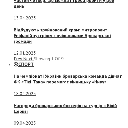
Чистий четвер: що можна і треба робити у цей
день
13.04.2023
Відбудують зруйнований храм: митрополит
Епіфаній зустрівся з очільниками Броварської
громади
12.01.2023
Prev
Next
Showing
1
Of
9
СПОРТ
На чемпіонаті України броварська команда дівчат
ФК «Тікі-Така» перемагає вінницьку «Ниву»
18.04.2025
Нагороди броварських боксерів на турнір в Білій
Церкві
09.04.2025