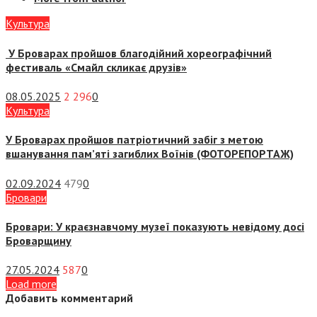
Культура
У Броварах пройшов благодійний хореографічний
фестиваль «Смайл скликає друзів»
08.05.2025
2 296
0
Культура
У Броварах пройшов патріотичний забіг з метою
вшанування пам’яті загиблих Воїнів (ФОТОРЕПОРТАЖ)
02.09.2024
479
0
Бровари
Бровари: У краєзнавчому музеї показують невідому досі
Броварщину
27.05.2024
587
0
Load more
Добавить комментарий