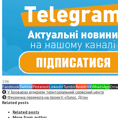
196
Facebook
Twitter
Pinterest
LinkedIn
Tumblr
Reddit
VK
WhatsApp
Emai
У Броварах відкрили територіальний сервісний центр
Феєрична перемога на проекті «Голос. Діти»
Related posts
Related posts
More from author