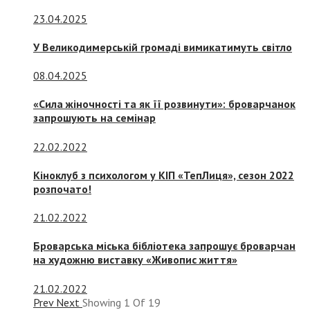
23.04.2025
У Великодимерській громаді вимикатимуть світло
08.04.2025
«Сила жіночності та як її розвинути»: броварчанок
запрошують на семінар
22.02.2022
Кіноклуб з психологом у КІП «ТепЛиця», сезон 2022
розпочато!
21.02.2022
Броварська міська бібліотека запрошує броварчан
на художню виставку «Живопис життя»
21.02.2022
Prev
Next
Showing
1
Of
19