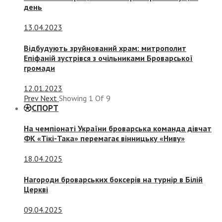
день
13.04.2023
Відбудують зруйнований храм: митрополит
Епіфаній зустрівся з очільниками Броварської
громади
12.01.2023
Prev
Next
Showing
1
Of
9
СПОРТ
На чемпіонаті України броварська команда дівчат
ФК «Тікі-Така» перемагає вінницьку «Ниву»
18.04.2025
Нагороди броварських боксерів на турнір в Білій
Церкві
09.04.2025