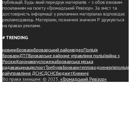
публікацій. Будь-який передрук матеріалів – з обов’язковим
посиланням на газету «Громадський Ревізор». За зміст та
достовірність інформації у рекламних матеріалах відповідає
рекламодавець. Матеріали, позначені значком Р друкуються
на правах реклами.
# TRENDING
новини
Бровари
Броварський район
відео
Поліція
Бровари
ДТП
Броварське районне управління поліції
війна з
Росією
Коронавірус
пожежа
Броварська міська
рада
вакцинація
спорт
Требухів
Броваритепловодоенергія
поліція
райуправління ДСНС
ДСНС
бюджет
Княжичі
Всі права захищені: © 2023,
«Громадський Ревізор»