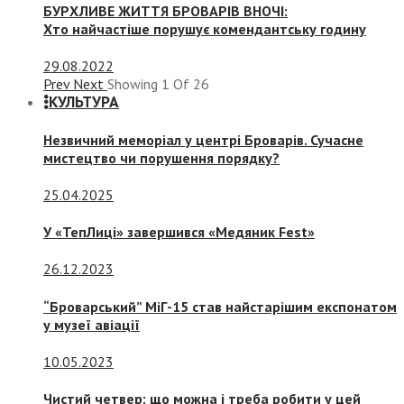
БУРХЛИВЕ ЖИТТЯ БРОВАРІВ ВНОЧІ:
Хто найчастіше порушує комендантську годину
29.08.2022
Prev
Next
Showing
1
Of
26
КУЛЬТУРА
Незвичний меморіал у центрі Броварів. Сучасне
мистецтво чи порушення порядку?
25.04.2025
У «ТепЛиці» завершився «Медяник Fest»
26.12.2023
“Броварський” МіГ-15 став найстарішим експонатом
у музеї авіації
10.05.2023
Чистий четвер: що можна і треба робити у цей