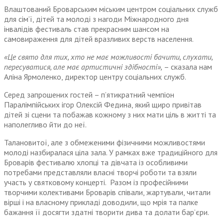
Влаштований Броварським міським центром соціальних служб
для сім’ї, дітей та молоді з нагоди Міжнародного дня
інвалідів фестиваль став прекрасним шансом на
самовираження для дітей вразливих верств населення.
«Це свято для тих, хто не має можливості бачити, слухати,
пересуватися, але має артистичні здібності»,
– сказала нам
Аліна Ярмоленко, директор центру соціальних служб.
Серед запрошених гостей – п’ятикратний чемпіон
Паралімпійських ігор Олексій Федина, який щиро привітав
дітей зі сцени та побажав кожному з них мати ціль в житті та
наполегливо йти до неї.
Талановитої, але з обмеженими фізичними можливостями
молоді назбиралася ціла зала. У рамках вже традиційного для
Броварів фестивалю хлопці та дівчата із особливими
потребами представляли власні творчі роботи та взяли
участь у святковому концерті. Разом із професійними
творчими колективами Броварів співали, жартували, читали
вірші і на власному прикладі доводили, що мрія та палке
бажання її досягти здатні творити дива та долати бар’єри.