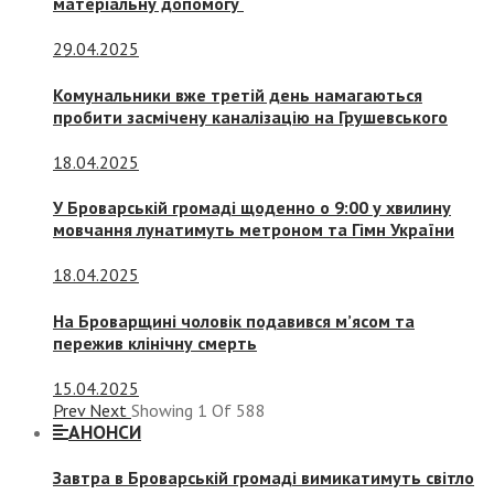
матеріальну допомогу
29.04.2025
Комунальники вже третій день намагаються
пробити засмічену каналізацію на Грушевського
18.04.2025
У Броварській громаді щоденно о 9:00 у хвилину
мовчання лунатимуть метроном та Гімн України
18.04.2025
На Броварщині чоловік подавився м’ясом та
пережив клінічну смерть
15.04.2025
Prev
Next
Showing
1
Of
588
АНОНСИ
Завтра в Броварській громаді вимикатимуть світло