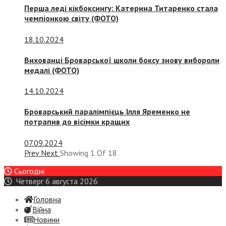
Перша леді кікбоксингу: Катерина Титаренко стала
чемпіонкою світу (ФОТО)
18.10.2024
Вихованці Броварської школи боксу знову вибороли
медалі (ФОТО)
14.10.2024
Броварський паралімпієць Ілля Яременко не
потрапив до вісімки кращих
07.09.2024
Prev
Next
Showing
1
Of
18
Сьогодні
Четверг 6 августа 2026
Головна
Війна
Новини