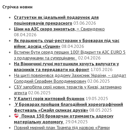
Стрічка новин
Статуетки як ідеальний подарунок для
поціновувачів прекрасного
03.06.2026
Ціни на АЗС скоро знизяться, –
Свириденко
08.04.2026
Як працюють суші-ресторани у Броварах під час
війни: досвід «Сушия»
08.04.2026
Встигни бути серед перших 100! Відкриття АЗС EURO 5
з подарунками та суперцінами
02.04.2026
На Вінничині гучні мотоцикли хочуть вилучати у
власників та передавати на фронт
17.03.2026
На щиті повернувся додому Захисник України, – солдат
Солодкий Серафим Володимирович
02.06.2025
СБУ запобігла серії нових терактів у Києві, затримано
агента
02.06.2025
У Калиті горів житловий будинок
19.05.2025
У Броварах пройшов благодійний хореографічний
фестиваль «Смайл скликає друзів»
08.05.2025
Понад 150 броварчан отримають адресну
матеріальну допомогу
29.04.2025
Повний мирний план Трампа під назвою «‎Рамки