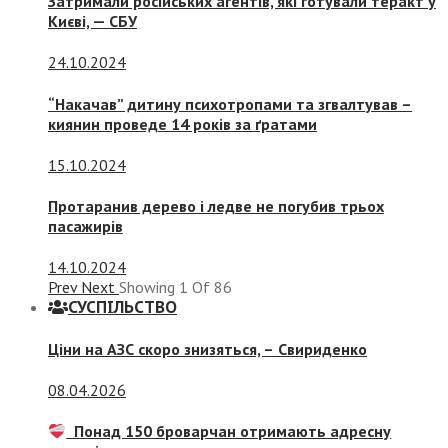
Затримали російських агентів, які готували теракт у
Києві, — СБУ
24.10.2024
“Накачав” дитину психотропами та згвалтував –
киянин проведе 14 років за ґратами
15.10.2024
Протаранив дерево і ледве не погубив трьох
пасажирів
14.10.2024
Prev
Next
Showing
1
Of
86
СУСПIЛЬСТВО
Ціни на АЗС скоро знизяться, –
Свириденко
08.04.2026
Понад 150 броварчан отримають адресну