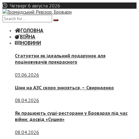
Skip
Четверг 6 августа 2026
to
content
ГОЛОВНА
ВІЙНА
НОВИНИ
Статуетки як ідеальний подарунок для
поціновувачів прекрасного
03.06.2026
Ціни на АЗС скоро знизяться, –
Свириденко
08.04.2026
Як працюють суші-ресторани у Броварах під час
війни: досвід «Сушия»
08.04.2026