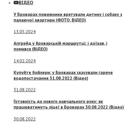
ВІДЕО
У Броварах пожежники врятували дитину і собаку з
палаючої квартири (ФОТО, ВІДЕО)
13.05.2024
Апгрейд у броварській маршрутці: і доїхав, і
помився (ВІДЕО)
14.02.2024
Купуйте бойлери: у Броварах скасували гаряче
водопостачання 31.08.2022 (Відео)
31.08.2022
Готовність до нового навчального року: як
працюватимуть ліцеї в Броварах 30.08.2022 (Відео)
30.08.2022