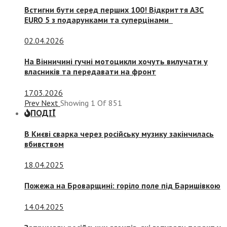
Встигни бути серед перших 100! Відкриття АЗС
EURO 5 з подарунками та суперцінами
02.04.2026
На Вінничині гучні мотоцикли хочуть вилучати у
власників та передавати на фронт
17.03.2026
Prev
Next
Showing
1
Of
851
ПОДІЇ
В Києві сварка через російську музику закінчилась
вбивством
18.04.2025
Пожежа на Броварщині: горіло поле під Баришівкою
14.04.2025