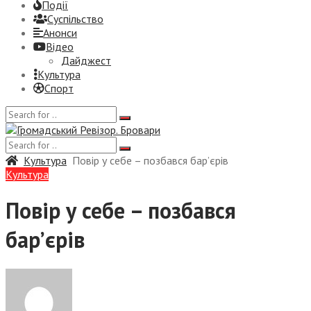
Події
Суспiльство
Анонси
Відео
Дайджест
Культура
Спорт
Культура
Повір у себе – позбався бар’єрів
Культура
Повір у себе – позбався
бар’єрів