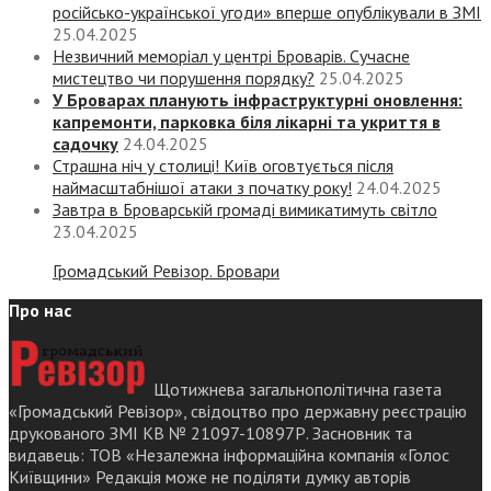
російсько-української угоди» вперше опублікували в ЗМІ
25.04.2025
Незвичний меморіал у центрі Броварів. Сучасне
мистецтво чи порушення порядку?
25.04.2025
У Броварах планують інфраструктурні оновлення:
капремонти, парковка біля лікарні та укриття в
садочку
24.04.2025
Страшна ніч у столиці! Київ оговтується після
наймасштабнішої атаки з початку року!
24.04.2025
Завтра в Броварській громаді вимикатимуть світло
23.04.2025
Громадський Ревізор. Бровари
Про нас
Щотижнева загальнополітична газета
«Громадський Ревізор», свідоцтво про державну реєстрацію
друкованого ЗМІ КВ № 21097-10897Р. Засновник та
видавець: ТОВ «Незалежна інформаційна компанія «Голос
Київщини» Редакція може не поділяти думку авторів