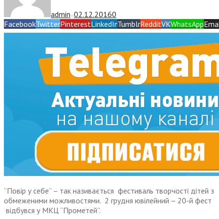
admin
02.12.2016
0
—
Facebook
Twitter
Pinterest
LinkedIn
Tumblr
Reddit
VK
WhatsApp
Emai
“Повір у себе” – так називається фестиваль творчості дітей з
обмеженими можливостями. 2 грудня ювілейний – 20-й фест
відбувся у МКЦ “Прометей”.