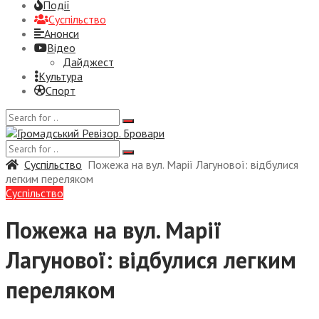
Події
Суспiльство
Анонси
Відео
Дайджест
Культура
Спорт
Суспiльство
Пожежа на вул. Марії Лагунової: відбулися
легким переляком
Суспiльство
Пожежа на вул. Марії
Лагунової: відбулися легким
переляком