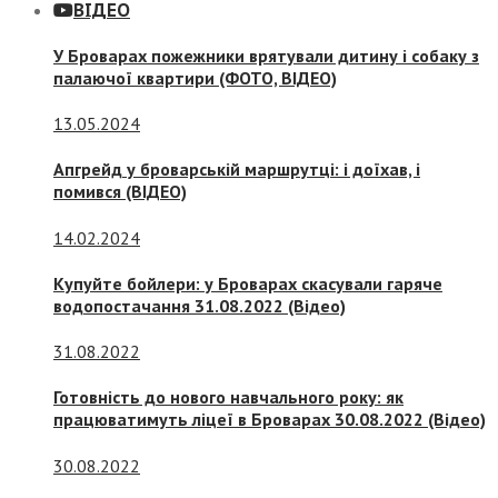
ВІДЕО
У Броварах пожежники врятували дитину і собаку з
палаючої квартири (ФОТО, ВІДЕО)
13.05.2024
Апгрейд у броварській маршрутці: і доїхав, і
помився (ВІДЕО)
14.02.2024
Купуйте бойлери: у Броварах скасували гаряче
водопостачання 31.08.2022 (Відео)
31.08.2022
Готовність до нового навчального року: як
працюватимуть ліцеї в Броварах 30.08.2022 (Відео)
30.08.2022