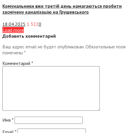
Комунальники вже третій день намагаються пробити
засмічену каналізацію на Грушевського
18.04.2025
1 322
0
Load more
Добавить комментарий
Ваш адрес email не будет опубликован.
Обязательные поля
помечены
*
Комментарий
*
Имя
*
Email
*