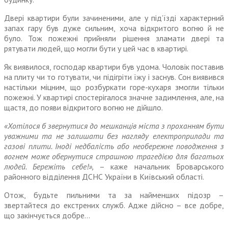
Двері квартири були зачиненими, але у під’їзді характерний
запах гару був дуже сильним, хоча відкритого вогню й не
було. Тож пожежні прийняли рішення зламати двері та
рятувати людей, що могли бути у цей час в квартирі.
Як виявилося, господар квартири був удома. Чоловік поставив
на плиту чи то готувати, чи підігріти їжу і заснув. Сон виявився
настільки міцним, що розбуркати горе-кухаря змогли тільки
пожежні. У квартирі спостерігалося значне задимлення, але, на
щастя, до появи відкритого вогню не дійшло.
«Хотілося б звернутися до мешканців міста з проханням бути
уважними та не залишати без нагляду електроприлади та
газові плити. Іноді недбалість або необережне поводження з
вогнем може обернутися страшною трагедією для багатьох
людей. Бережіть себе!»,
– каже начальник Броварського
районного відділення ДСНС України в Київський області.
Отож, будьте пильними та за найменших підозр –
звертайтеся до екстрених служб. Адже дійсно – все добре,
що закінчується добре…