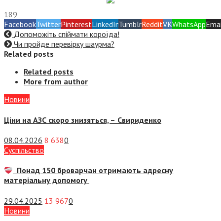
189
Facebook
Twitter
Pinterest
LinkedIn
Tumblr
Reddit
VK
WhatsApp
Emai
Допоможіть спіймати короїда!
Чи пройде перевірку шаурма?
Related posts
Related posts
More from author
Новини
Ціни на АЗС скоро знизяться, –
Свириденко
08.04.2026
8 638
0
Суспiльство
Понад 150 броварчан отримають адресну
матеріальну допомогу
29.04.2025
13 967
0
Новини