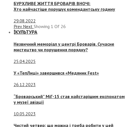
БУРХЛИВЕ ЖИТТЯ БРОВАРІВ ВНОЧІ:
Хто найчастіше порушує комендантську годину
29.08.2022
Prev
Next
Showing
1
Of
26
КУЛЬТУРА
Незвичний меморіал у центрі Броварів. Сучасне
мистецтво чи порушення порядку?
25.04.2025
У «ТепЛиці» завершився «Медяник Fest»
26.12.2023
“Броварський” МіГ-15 став найстарішим експонатом
у музеї авіації
10.05.2023
Чистий четвер: що можна і треба робити у цей