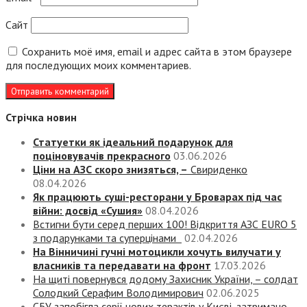
Сайт
Сохранить моё имя, email и адрес сайта в этом браузере
для последующих моих комментариев.
Стрічка новин
Статуетки як ідеальний подарунок для
поціновувачів прекрасного
03.06.2026
Ціни на АЗС скоро знизяться, –
Свириденко
08.04.2026
Як працюють суші-ресторани у Броварах під час
війни: досвід «Сушия»
08.04.2026
Встигни бути серед перших 100! Відкриття АЗС EURO 5
з подарунками та суперцінами
02.04.2026
На Вінничині гучні мотоцикли хочуть вилучати у
власників та передавати на фронт
17.03.2026
На щиті повернувся додому Захисник України, – солдат
Солодкий Серафим Володимирович
02.06.2025
СБУ запобігла серії нових терактів у Києві, затримано