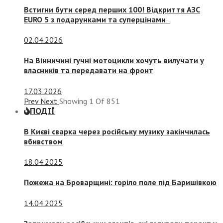
Встигни бути серед перших 100! Відкриття АЗС
EURO 5 з подарунками та суперцінами
02.04.2026
На Вінничині гучні мотоцикли хочуть вилучати у
власників та передавати на фронт
17.03.2026
Prev
Next
Showing
1
Of
851
ПОДІЇ
В Києві сварка через російську музику закінчилась
вбивством
18.04.2025
Пожежа на Броварщині: горіло поле під Баришівкою
14.04.2025