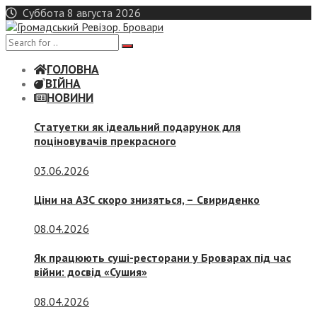
Skip
Суббота 8 августа 2026
to
content
ГОЛОВНА
ВІЙНА
НОВИНИ
Статуетки як ідеальний подарунок для
поціновувачів прекрасного
03.06.2026
Ціни на АЗС скоро знизяться, –
Свириденко
08.04.2026
Як працюють суші-ресторани у Броварах під час
війни: досвід «Сушия»
08.04.2026