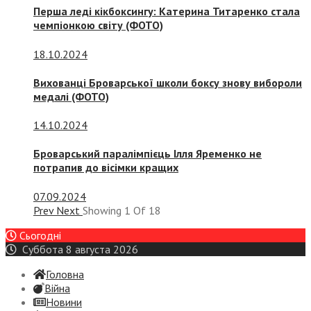
Перша леді кікбоксингу: Катерина Титаренко стала
чемпіонкою світу (ФОТО)
18.10.2024
Вихованці Броварської школи боксу знову вибороли
медалі (ФОТО)
14.10.2024
Броварський паралімпієць Ілля Яременко не
потрапив до вісімки кращих
07.09.2024
Prev
Next
Showing
1
Of
18
Сьогодні
Суббота 8 августа 2026
Головна
Війна
Новини