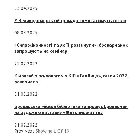
23.04.2025
У Великодимерській громаді вимикатимуть світло
08.04.2025
«Сила жіночності та як її розвинути»: броварчанок
запрошують на семінар
22.02.2022
Кіноклуб з психологом у КІП «ТепЛиця», сезон 2022
розпочато!
21.02.2022
Броварська міська бібліотека запрошує броварчан
на художню виставку «Живопис життя»
21.02.2022
Prev
Next
Showing
1
Of
19