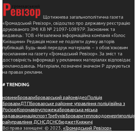
Щотижнева загальнополітична газета
«Громадський Ревізор», свідоцтво про державну реєстрацію
друкованого ЗМІ КВ № 21097-10897Р. Засновник та
видавець: ТОВ «Незалежна інформаційна компанія «Голос
Київщини» Редакція може не поділяти думку авторів
публікацій. Будь-який передрук матеріалів – з обов’язковим
посиланням на газету «Громадський Ревізор». За зміст та
достовірність інформації у рекламних матеріалах відповідає
рекламодавець. Матеріали, позначені значком Р друкуються
на правах реклами.
# TRENDING
новини
Бровари
Броварський район
відео
Поліція
Бровари
ДТП
Броварське районне управління поліції
війна з
Росією
Коронавірус
пожежа
Броварська міська
рада
вакцинація
спорт
Требухів
Броваритепловодоенергія
поліція
райуправління ДСНС
ДСНС
бюджет
Княжичі
Всі права захищені: © 2023,
«Громадський Ревізор»