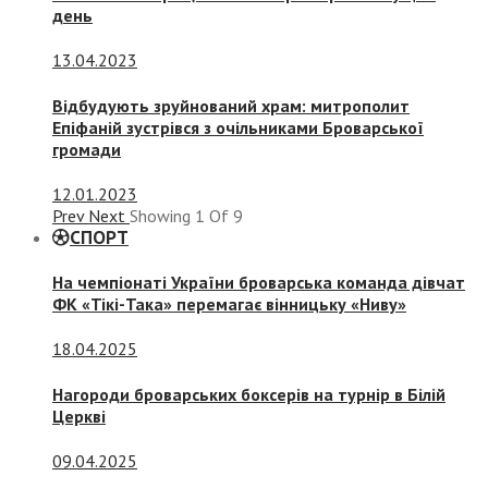
день
13.04.2023
Відбудують зруйнований храм: митрополит
Епіфаній зустрівся з очільниками Броварської
громади
12.01.2023
Prev
Next
Showing
1
Of
9
СПОРТ
На чемпіонаті України броварська команда дівчат
ФК «Тікі-Така» перемагає вінницьку «Ниву»
18.04.2025
Нагороди броварських боксерів на турнір в Білій
Церкві
09.04.2025