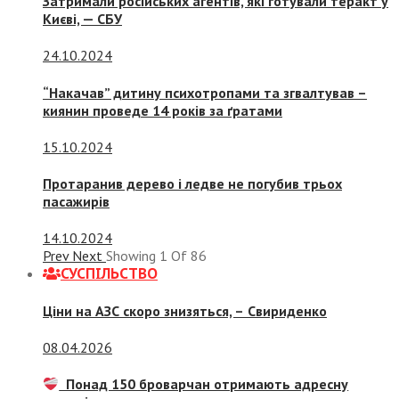
Затримали російських агентів, які готували теракт у
Києві, — СБУ
24.10.2024
“Накачав” дитину психотропами та згвалтував –
киянин проведе 14 років за ґратами
15.10.2024
Протаранив дерево і ледве не погубив трьох
пасажирів
14.10.2024
Prev
Next
Showing
1
Of
86
СУСПIЛЬСТВО
Ціни на АЗС скоро знизяться, –
Свириденко
08.04.2026
Понад 150 броварчан отримають адресну