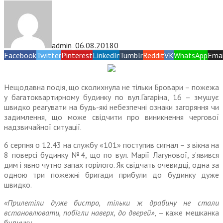
admin
06.08.2018
0
—
Facebook
Twitter
Pinterest
LinkedIn
Tumblr
Reddit
VK
WhatsApp
Emai
Нещодавна подія, що сколихнула не тільки Бровари – пожежа
у багатоквартирному будинку по вул.Гагаріна, 16 – змушує
швидко реагувати на будь-які небезпечні ознаки загоряння чи
задимлення, що може свідчити про виникнення чергової
надзвичайної ситуації.
6 серпня о 12.43 на службу «101» поступив сигнал – з вікна на
8 поверсі будинку №4, що по вул. Марії Лагунової, з’явився
дим і явно чутно запах горілого. Як свідчать очевидці, одна за
одною три пожежні бригади прибули до будинку дуже
швидко.
«Прилетіли дуже бистро, тільки ж драбину не стали
встановлювати, побігли наверх, до дверей»
, – каже мешканка
будинку.