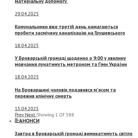
матеріальну допомогу
29.04.2025
Комунальники вже третій день намагаються
пробити засмічену каналізацію на Грушевського
18.04.2025
У Броварській громаді щоденно о 9:00 у хвилину
мовчання лунатимуть метроном та Гімн України
18.04.2025
На Броварщині чоловік подавився м’ясом та
пережив клінічну смерть
15.04.2025
Prev
Next
Showing
1
Of
588
АНОНСИ
Завтра в Броварській громаді вимикатимуть світло