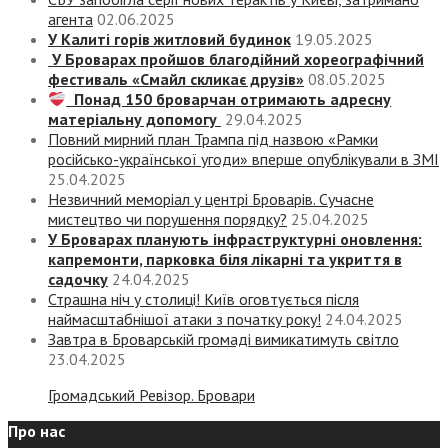
агента
02.06.2025
У Калиті горів житловий будинок
19.05.2025
У Броварах пройшов благодійний хореографічний
фестиваль «Смайл скликає друзів»
08.05.2025
Понад 150 броварчан отримають адресну
матеріальну допомогу
29.04.2025
Повний мирний план Трампа під назвою «‎Рамки
російсько-української угоди» вперше опублікували в ЗМІ
25.04.2025
Незвичний меморіал у центрі Броварів. Сучасне
мистецтво чи порушення порядку?
25.04.2025
У Броварах планують інфраструктурні оновлення:
капремонти, парковка біля лікарні та укриття в
садочку
24.04.2025
Страшна ніч у столиці! Київ оговтується після
наймасштабнішої атаки з початку року!
24.04.2025
Завтра в Броварській громаді вимикатимуть світло
23.04.2025
Громадський Ревізор. Бровари
Про нас