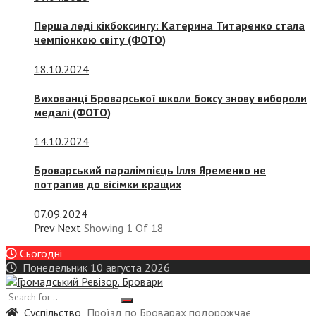
Перша леді кікбоксингу: Катерина Титаренко стала
чемпіонкою світу (ФОТО)
18.10.2024
Вихованці Броварської школи боксу знову вибороли
медалі (ФОТО)
14.10.2024
Броварський паралімпієць Ілля Яременко не
потрапив до вісімки кращих
07.09.2024
Prev
Next
Showing
1
Of
18
Сьогодні
Понедельник 10 августа 2026
Суспiльство
Проїзд по Броварах подорожчає