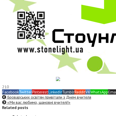
210
Facebook
Twitter
Pinterest
LinkedIn
Tumblr
Reddit
VK
WhatsApp
Emai
Броварських освітян привітали з Днем вчителя
«Ми вас любимо, шановні вчителі!»
Related posts