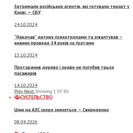
Затримали російських агентів, які готували теракт у
Києві, — СБУ
24.10.2024
“Накачав” дитину психотропами та згвалтував –
киянин проведе 14 років за ґратами
15.10.2024
Протаранив дерево і ледве не погубив трьох
пасажирів
14.10.2024
Prev
Next
Showing
1
Of
86
СУСПIЛЬСТВО
Ціни на АЗС скоро знизяться, –
Свириденко
08.04.2026