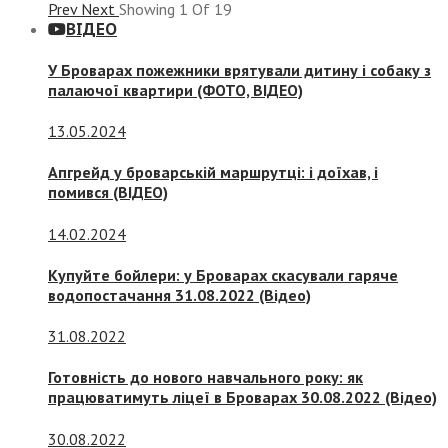
Prev
Next
Showing
1
Of
19
ВІДЕО
У Броварах пожежники врятували дитину і собаку з
палаючої квартири (ФОТО, ВІДЕО)
13.05.2024
Апгрейд у броварській маршрутці: і доїхав, і
помився (ВІДЕО)
14.02.2024
Купуйте бойлери: у Броварах скасували гаряче
водопостачання 31.08.2022 (Відео)
31.08.2022
Готовність до нового навчального року: як
працюватимуть ліцеї в Броварах 30.08.2022 (Відео)
30.08.2022