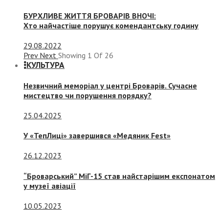
БУРХЛИВЕ ЖИТТЯ БРОВАРІВ ВНОЧІ:
Хто найчастіше порушує комендантську годину
29.08.2022
Prev
Next
Showing
1
Of
26
КУЛЬТУРА
Незвичний меморіал у центрі Броварів. Сучасне
мистецтво чи порушення порядку?
25.04.2025
У «ТепЛиці» завершився «Медяник Fest»
26.12.2023
“Броварський” МіГ-15 став найстарішим експонатом
у музеї авіації
10.05.2023