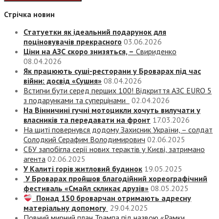
Стрічка новин
Статуетки як ідеальний подарунок для
поціновувачів прекрасного
03.06.2026
Ціни на АЗС скоро знизяться, –
Свириденко
08.04.2026
Як працюють суші-ресторани у Броварах під час
війни: досвід «Сушия»
08.04.2026
Встигни бути серед перших 100! Відкриття АЗС EURO 5
з подарунками та суперцінами
02.04.2026
На Вінничині гучні мотоцикли хочуть вилучати у
власників та передавати на фронт
17.03.2026
На щиті повернувся додому Захисник України, – солдат
Солодкий Серафим Володимирович
02.06.2025
СБУ запобігла серії нових терактів у Києві, затримано
агента
02.06.2025
У Калиті горів житловий будинок
19.05.2025
У Броварах пройшов благодійний хореографічний
фестиваль «Смайл скликає друзів»
08.05.2025
Понад 150 броварчан отримають адресну
матеріальну допомогу
29.04.2025
Повний мирний план Трампа під назвою «‎Рамки