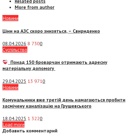
Related posts
More from author
Новини
Ціни на АЗС скоро знизяться, –
Свириденко
08.04.2026
8 730
0
Суспiльство
Понад 150 броварчан отримають адресну
матеріальну допомогу
29.04.2025
13 971
0
Новини
Комунальники вже третій день намагаються пробити
засмічену каналізацію на Грушевського
18.04.2025
1 322
0
Load more
Добавить комментарий