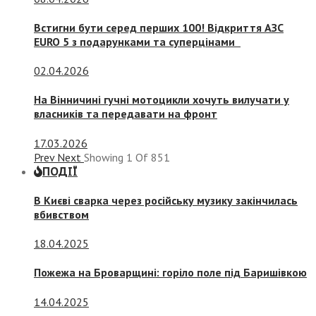
Встигни бути серед перших 100! Відкриття АЗС
EURO 5 з подарунками та суперцінами
02.04.2026
На Вінничині гучні мотоцикли хочуть вилучати у
власників та передавати на фронт
17.03.2026
Prev
Next
Showing
1
Of
851
ПОДІЇ
В Києві сварка через російську музику закінчилась
вбивством
18.04.2025
Пожежа на Броварщині: горіло поле під Баришівкою
14.04.2025