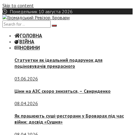
Skip to content
Понедельник 10 августа 2026
ГОЛОВНА
ВІЙНА
НОВИНИ
Статуетки як ідеальний подарунок для
поціновувачів прекрасного
03.06.2026
Ціни на АЗС скоро знизяться, –
Свириденко
08.04.2026
Як працюють суші-ресторани у Броварах під час
війни: досвід «Сушия»
08.04.2026