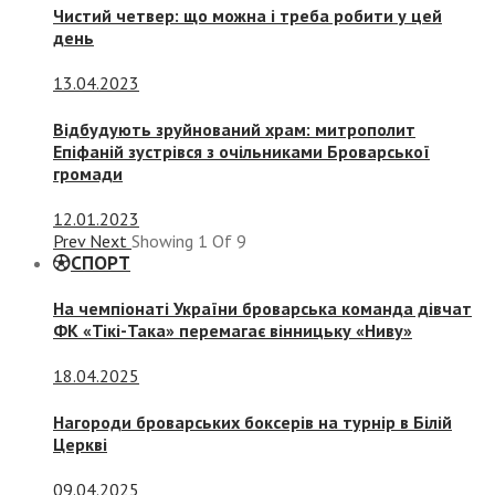
Чистий четвер: що можна і треба робити у цей
день
13.04.2023
Відбудують зруйнований храм: митрополит
Епіфаній зустрівся з очільниками Броварської
громади
12.01.2023
Prev
Next
Showing
1
Of
9
СПОРТ
На чемпіонаті України броварська команда дівчат
ФК «Тікі-Така» перемагає вінницьку «Ниву»
18.04.2025
Нагороди броварських боксерів на турнір в Білій
Церкві
09.04.2025