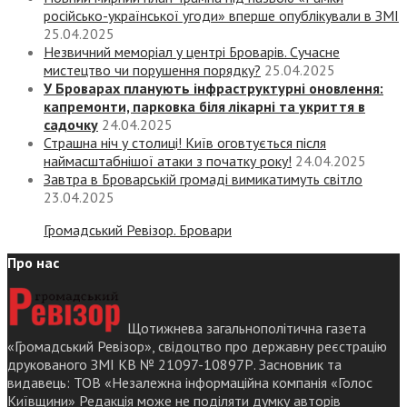
російсько-української угоди» вперше опублікували в ЗМІ
25.04.2025
Незвичний меморіал у центрі Броварів. Сучасне
мистецтво чи порушення порядку?
25.04.2025
У Броварах планують інфраструктурні оновлення:
капремонти, парковка біля лікарні та укриття в
садочку
24.04.2025
Страшна ніч у столиці! Київ оговтується після
наймасштабнішої атаки з початку року!
24.04.2025
Завтра в Броварській громаді вимикатимуть світло
23.04.2025
Громадський Ревізор. Бровари
Про нас
Щотижнева загальнополітична газета
«Громадський Ревізор», свідоцтво про державну реєстрацію
друкованого ЗМІ КВ № 21097-10897Р. Засновник та
видавець: ТОВ «Незалежна інформаційна компанія «Голос
Київщини» Редакція може не поділяти думку авторів