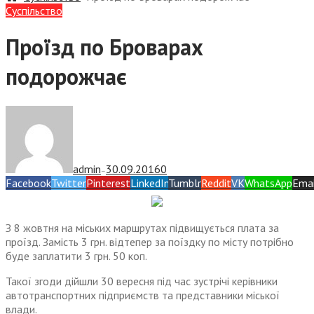
Суспiльство
Проїзд по Броварах
подорожчає
admin
30.09.2016
0
—
Facebook
Twitter
Pinterest
LinkedIn
Tumblr
Reddit
VK
WhatsApp
Emai
З 8 жовтня на міських маршрутах підвищується плата за
проїзд. Замість 3 грн. відтепер за поїздку по місту потрібно
буде заплатити 3 грн. 50 коп.
Такої згоди дійшли 30 вересня під час зустрічі керівники
автотранспортних підприємств та представники міської
влади.