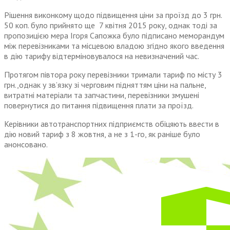
Рішення виконкому щодо підвищення ціни за проїзд до 3 грн.
50 коп. було прийнято ще 7 квітня 2015 року, однак тоді за
пропозицією мера Ігоря Сапожка було підписано меморандум
між перевізниками та місцевою владою згідно якого введення
в дію тарифу відтерміновувалося на невизначений час.
Протягом півтора року перевізники тримали тариф по місту 3
грн.,однак у зв’язку зі черговим підняттям ціни на пальне,
витратні матеріали та запчастини, перевізники змушені
повернутися до питання підвищення плати за проїзд.
Керівники автотранспортних підприємств обіцяють ввести в
дію новий тариф з 8 жовтня, а не з 1-го, як раніше було
анонсовано.