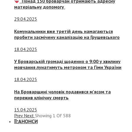
Понад 150 броварчан отримають адресну
матеріальну допомогу
29.04.2025
Комунальники вже третій день намагаються
пробити засмічену каналізацію на Грушевського
18.04.2025
У Броварській громаді щоденно о 9:00 у хвилину
мовчання лунатимуть метроном та Гімн України
18.04.2025
На Броварщині чоловік подавився м’ясом та
пережив клінічну смерть
15.04.2025
Prev
Next
Showing
1
Of
588
АНОНСИ