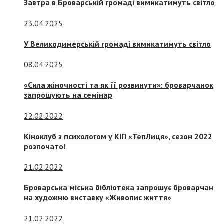
Завтра в Броварській громаді вимикатимуть світло
23.04.2025
У Великодимерській громаді вимикатимуть світло
08.04.2025
«Сила жіночності та як її розвинути»: броварчанок
запрошують на семінар
22.02.2022
Кіноклуб з психологом у КІП «ТепЛиця», сезон 2022
розпочато!
21.02.2022
Броварська міська бібліотека запрошує броварчан
на художню виставку «Живопис життя»
21.02.2022