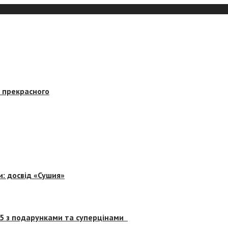
в прекрасного
и: досвід «Сушия»
 5 з подарунками та суперцінами