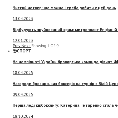
Чистий четвер: що можна і треба робити у цей день
13.04.2023
Відбудують зруйнований храм: митрополит Епіфаній 
12.01.2023
Prev
Next
Showing
1
Of
9
СПОРТ
На чемпіонаті України броварська команда дівчат ФК
18.04.2025
Нагороди броварських боксерів на турнір в Білій Церк
09.04.2025
Перша леді кікбоксингу: Катерина Титаренко стала ч
18.10.2024