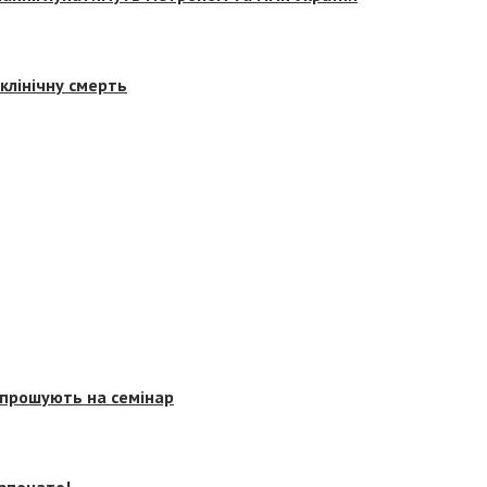
клінічну смерть
запрошують на семінар
озпочато!