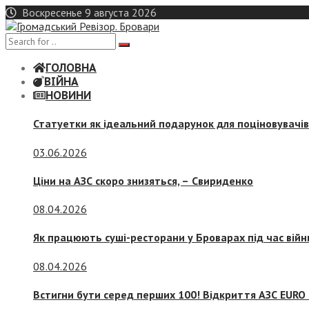
Skip
Воскресенье 9 августа 2026
to
content
ГОЛОВНА
ВІЙНА
НОВИНИ
Статуетки як ідеальний подарунок для поціновувачі
03.06.2026
Ціни на АЗС скоро знизяться, –
Свириденко
08.04.2026
Як працюють суші-ресторани у Броварах під час війн
08.04.2026
Встигни бути серед перших 100! Відкриття АЗС EURO