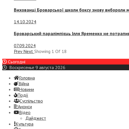
Вихованці Броварської школи боксу знову вибороли 
14.10.2024
Броварський паралімпієць Ілля Яременко не потрапив
07.09.2024
Prev
Next
Showing
1
Of
18
Сьогодні
Воскресенье 9 августа 2026
Головна
Війна
Новини
Події
Суспiльство
Анонси
Відео
Дайджест
Культура