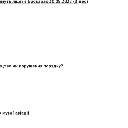
муть ліцеї в Броварах 30.08.2022 (Відео)
тецтво чи порушення порядку?
 музеї авіації