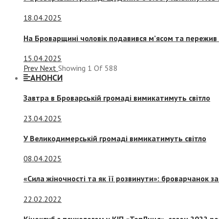
18.04.2025
На Броварщині чоловік подавився м’ясом та пережив 
15.04.2025
Prev
Next
Showing
1
Of
588
АНОНСИ
Завтра в Броварській громаді вимикатимуть світло
23.04.2025
У Великодимерській громаді вимикатимуть світло
08.04.2025
«Сила жіночності та як її розвинути»: броварчанок 
22.02.2022
Кіноклуб з психологом у КІП «ТепЛиця», сезон 2022 р