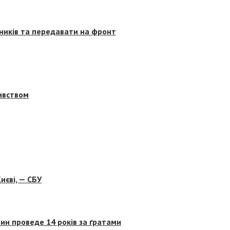
сників та передавати на фронт
бивством
иєві, — СБУ
ин проведе 14 років за ґратами