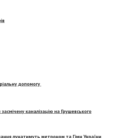
ів
еріальну допомогу
засмічену каналізацію на Грушевського
вчання лунатимуть метроном та Гімн України