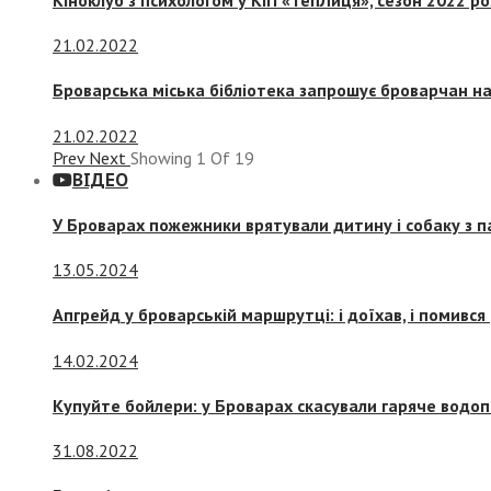
21.02.2022
Броварська міська бібліотека запрошує броварчан 
21.02.2022
Prev
Next
Showing
1
Of
19
ВІДЕО
У Броварах пожежники врятували дитину і собаку з 
13.05.2024
Апгрейд у броварській маршрутці: і доїхав, і помився
14.02.2024
Купуйте бойлери: у Броварах скасували гаряче водоп
31.08.2022