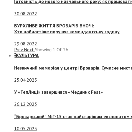
Готовність до нового навчального року: як працювати
30.08.2022
БУРХЛИВЕ ЖИТТЯ БРОВАРІВ ВНОЧІ:
Хто найчастіше порушує комендантську годину
29.08.2022
Prev
Next
Showing
1
Of
26
КУЛЬТУРА
Незвичний меморіал у центрі Броварів. Сучасне мис
25.04.2025
У «ТепЛиці» завершився «Медяник Fest»
26.12.2023
“Броварський” МіГ-15 став найстарішим експонатом у
10.05.2023