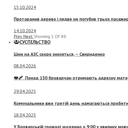
15.10.2024
Протаранив дерево і ледве не погубив трьох пасажир
14.10.2024
Prev
Next
Showing
1
Of
86
СУСПIЛЬСТВО
Ціни на АЗС скоро знизяться, –
Свириденко
08.04.2026
❤️‍🩹 Понад 150 броварчан отримають адресну мат
29.04.2025
Комунальники вже третій день намагаються пробити 
18.04.2025
У Броварській громаді щоденно о 9:00 у хвилину мо