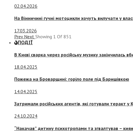
02.04.2026
На Вінничині гучні мотоцикли хочуть вилучати у вла
17.03.2026
Prev
Next
Showing
1
Of
851
ПОДІЇ
В Києві сварка через російську музику закінчилась в
18.04.2025
Пожежа на Броварщині: горіло поле під Баришівкою
14.04.2025
Затримали російських агентів, які готували теракт у К
24.10.2024
“Накачав” дитину психотропами та згвалтував – киян