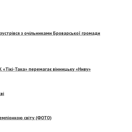
зустрівся з очільниками Броварської громади
 «Тікі-Така» перемагає вінницьку «Ниву»
ві
емпіонкою світу (ФОТО)