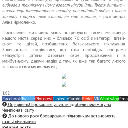
вибуває з технікуму і йому взагалі нікуди йти. Третя дитина –
вихованець інтернатного закладу, повнолітній, вибув з цього
закладу і наразі теж взагалі не має житла»
, – розповідає
Аліна Ярмоленко.
Поліпшення житлових умов потребують тисячі мешканців
нашого міста, серед них – близько 70 осіб з категорії дітей-
сиріт та дітей, позбавлених батьківського піклування.
Залишається сподіватися, що така необхідна програма
«Назустріч дітям» отримає своє продовження і в
майбутньому, даючи надію дітям, які вже так багато лихого
зазнали у своєму юному віці.
162
Facebook
Twitter
Pinterest
LinkedIn
Tumblr
Reddit
VK
WhatsApp
Emai
Оце рівень! Броварські ушуїсти здобули перемогу на
Чемпіонаті світу
До нового року броварським пільговикам встановлять
газові лічильники
Related posts