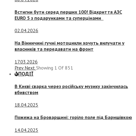
Встигни бути серед перших 100! Відкриття АЗС
EURO 5 з подарунками та суперцінами
02.04.2026
На Вінничині гучні мотоцикли хочуть вилучати у
власників та передавати на фронт
17.03.2026
Prev
Next
Showing
1
Of
851
ПОДІЇ
В Києві сварка через російську музику закінчилась
вбивством
18.04.2025
Пожежа на Броварщині: горіло поле під Баришівкою
14.04.2025