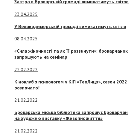
Завтра в Броварській громаді вимикатимуть світло
23.04.2025
У Великодимерській громаді вимикатимуть світло
08.04.2025
«Сила жіночності та як її розвинути»: броварчанок
запрошують на семінар
22.02.2022
Кіноклуб з психологом у КІП «ТепЛиця», сезон 2022
розпочато!
21.02.2022
Броварська міська бібліотека запрошує броварчан
на художню виставку «Живопис життя»
21.02.2022