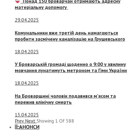
Понад 150 броварчан отримають адресну
матеріальну допомогу
29.04.2025
Комунальники вже третій день намагаються
пробити засмічену каналізацію на Грушевського
18.04.2025
У Броварській громаді щоденно о 9:00 у хвилину
мовчання лунатимуть метроном та Гімн України
18.04.2025
На Броварщині чоловік подавився м’ясом та
пережив клінічну смерть
15.04.2025
Prev
Next
Showing
1
Of
588
АНОНСИ