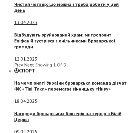
Чистий четвер: що можна і треба робити у цей
день
13.04.2023
Відбудують зруйнований храм: митрополит
Епіфаній зустрівся з очільниками Броварської
громади
12.01.2023
Prev
Next
Showing
1
Of
9
СПОРТ
На чемпіонаті України броварська команда дівчат
ФК «Тікі-Така» перемагає вінницьку «Ниву»
18.04.2025
Нагороди броварських боксерів на турнір в Білій
Церкві
09.04.2025