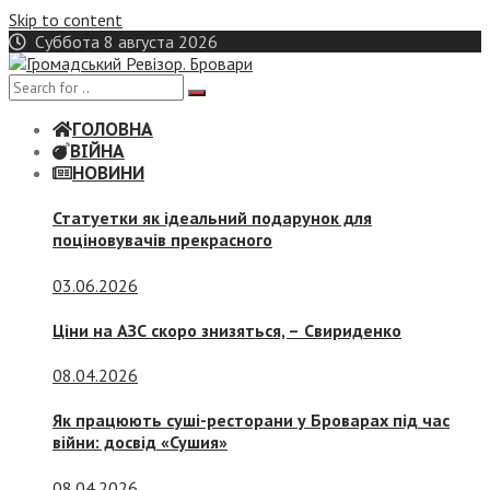
Skip to content
Суббота 8 августа 2026
ГОЛОВНА
ВІЙНА
НОВИНИ
Статуетки як ідеальний подарунок для
поціновувачів прекрасного
03.06.2026
Ціни на АЗС скоро знизяться, –
Свириденко
08.04.2026
Як працюють суші-ресторани у Броварах під час
війни: досвід «Сушия»
08.04.2026