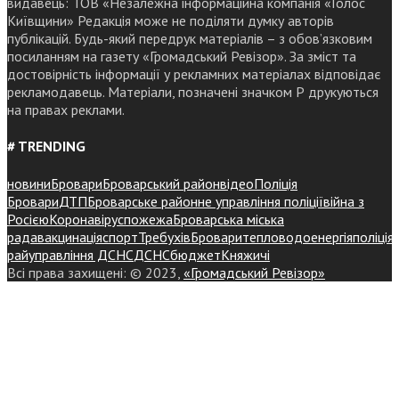
видавець: ТОВ «Незалежна інформаційна компанія «Голос
Київщини» Редакція може не поділяти думку авторів
публікацій. Будь-який передрук матеріалів – з обов’язковим
посиланням на газету «Громадський Ревізор». За зміст та
достовірність інформації у рекламних матеріалах відповідає
рекламодавець. Матеріали, позначені значком Р друкуються
на правах реклами.
# TRENDING
новини
Бровари
Броварський район
відео
Поліція
Бровари
ДТП
Броварське районне управління поліції
війна з
Росією
Коронавірус
пожежа
Броварська міська
рада
вакцинація
спорт
Требухів
Броваритепловодоенергія
поліція
райуправління ДСНС
ДСНС
бюджет
Княжичі
Всі права захищені: © 2023,
«Громадський Ревізор»