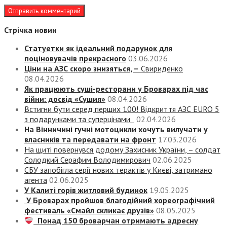
Стрічка новин
Статуетки як ідеальний подарунок для
поціновувачів прекрасного
03.06.2026
Ціни на АЗС скоро знизяться, –
Свириденко
08.04.2026
Як працюють суші-ресторани у Броварах під час
війни: досвід «Сушия»
08.04.2026
Встигни бути серед перших 100! Відкриття АЗС EURO 5
з подарунками та суперцінами
02.04.2026
На Вінничині гучні мотоцикли хочуть вилучати у
власників та передавати на фронт
17.03.2026
На щиті повернувся додому Захисник України, – солдат
Солодкий Серафим Володимирович
02.06.2025
СБУ запобігла серії нових терактів у Києві, затримано
агента
02.06.2025
У Калиті горів житловий будинок
19.05.2025
У Броварах пройшов благодійний хореографічний
фестиваль «Смайл скликає друзів»
08.05.2025
Понад 150 броварчан отримають адресну