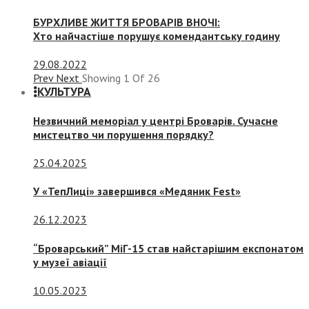
БУРХЛИВЕ ЖИТТЯ БРОВАРІВ ВНОЧІ:
Хто найчастіше порушує комендантську годину
29.08.2022
Prev
Next
Showing
1
Of
26
КУЛЬТУРА
Незвичний меморіал у центрі Броварів. Сучасне
мистецтво чи порушення порядку?
25.04.2025
У «ТепЛиці» завершився «Медяник Fest»
26.12.2023
“Броварський” МіГ-15 став найстарішим експонатом
у музеї авіації
10.05.2023