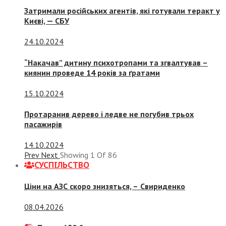
Затримали російських агентів, які готували теракт у
Києві, — СБУ
24.10.2024
“Накачав” дитину психотропами та згвалтував –
киянин проведе 14 років за ґратами
15.10.2024
Протаранив дерево і ледве не погубив трьох
пасажирів
14.10.2024
Prev
Next
Showing
1
Of
86
СУСПIЛЬСТВО
Ціни на АЗС скоро знизяться, –
Свириденко
08.04.2026