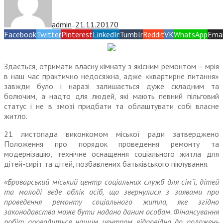
admin
21.11.2017
0
—
Facebook
Twitter
Pinterest
LinkedIn
Tumblr
Reddit
VK
WhatsApp
Emai
Здається, отримати власну кімнату з якісним ремонтом – мрія
в наш час практично недосяжна, адже «квартирне питання»
завжди було і наразі залишається дуже складним та
болючим, а надто для людей, які мають певний пільговий
статус і не в змозі придбати та облаштувати собі власне
житло.
21 листопада виконкомом міської ради затверджено
Положення про порядок проведення ремонту та
модернізацію, технічне оснащення соціального житла для
дітей-сиріт та дітей, позбавлених батьківського піклування.
«Броварський міський центр соціальних служб для сім`ї, дітей
та молоді веде облік осіб, що звернулися з заявами про
проведення ремонту соціального житла, яке згідно
законодавства може бути надано даним особам. Фінансування
робіт проводиться нашим центром відповідно до положень