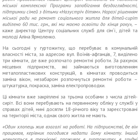
міської комплексної Програми запобігання бездоглядності,
підтримки сімей з дітьми «Назустріч дітям». Наразі рішенням
міської ради на ремонт соціального житла для дітей-сиріт
виділено 60 тис. грн., які ми маємо освоїти до кінця року»,
–
каже директор Центру соціальних служб для сім`ї, дітей та
молоді Аліна Ярмоленко.
На сьогодні у гуртожитку, що перебуває в комунальній
власності міста, за адресою вул. Воїнів-афганців, 7, виділено
три кімнати, де вже розпочато ремонтні роботи. За рахунок
місцевих підприємств, які займаються виготовленням
металопластикових конструкцій, в кімнатах проводиться
заміна вікон, незабаром розпочнуться ремонтні роботи –
штукатурка, покраска, заміна електропроводки.
Ці кімнати вже закріплені за трьома особами з числа дітей-
сиріт. Всі вони перебувають на первинному обліку у службі у
справах дітей, нині досягли 18-річного віку та зареєстровані
на території міста, однак свого житла не мають.
«Один хлопець жив взагалі на роботі. На підприємстві, де він
працював, керівник погодився надати йому кімнату. Інший
навчається в технікумі, проживає в гуртожитку, в грудні