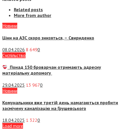
Related posts
More from author
Новини
Ціни на АЗС скоро знизяться, –
Свириденко
08.04.2026
8 649
0
Суспiльство
Понад 150 броварчан отримають адресну
матеріальну допомогу
29.04.2025
13 967
0
Новини
Комунальники вже третій день намагаються пробити
засмічену каналізацію на Грушевського
18.04.2025
1 322
0
Load more