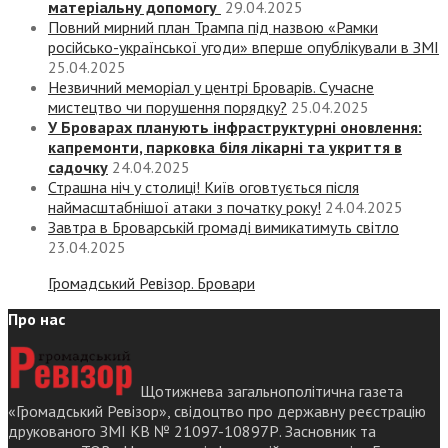
матеріальну допомогу
29.04.2025
Повний мирний план Трампа під назвою «‎Рамки
російсько-української угоди» вперше опублікували в ЗМІ
25.04.2025
Незвичний меморіал у центрі Броварів. Сучасне
мистецтво чи порушення порядку?
25.04.2025
У Броварах планують інфраструктурні оновлення:
капремонти, парковка біля лікарні та укриття в
садочку
24.04.2025
Страшна ніч у столиці! Київ оговтується після
наймасштабнішої атаки з початку року!
24.04.2025
Завтра в Броварській громаді вимикатимуть світло
23.04.2025
Громадський Ревізор. Бровари
Про нас
Щотижнева загальнополітична газета
«Громадський Ревізор», свідоцтво про державну реєстрацію
друкованого ЗМІ КВ № 21097-10897Р. Засновник та