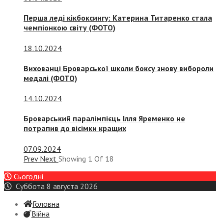
Перша леді кікбоксингу: Катерина Титаренко стала
чемпіонкою світу (ФОТО)
18.10.2024
Вихованці Броварської школи боксу знову вибороли
медалі (ФОТО)
14.10.2024
Броварський паралімпієць Ілля Яременко не
потрапив до вісімки кращих
07.09.2024
Prev
Next
Showing
1
Of
18
Сьогодні
Суббота 8 августа 2026
Головна
Війна