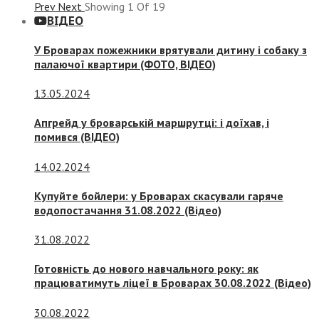
Prev
Next
Showing
1
Of
19
ВІДЕО
У Броварах пожежники врятували дитину і собаку з
палаючої квартири (ФОТО, ВІДЕО)
13.05.2024
Апгрейд у броварській маршрутці: і доїхав, і
помився (ВІДЕО)
14.02.2024
Купуйте бойлери: у Броварах скасували гаряче
водопостачання 31.08.2022 (Відео)
31.08.2022
Готовність до нового навчального року: як
працюватимуть ліцеї в Броварах 30.08.2022 (Відео)
30.08.2022