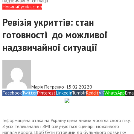
надзвичайної ситуації
Новини
Суспiльство
Ревізія укриттів: стан
готовності до можливої
надзвичайної ситуації
Марія Петренко
15.02.2022
0
—
Facebook
Twitter
Pinterest
LinkedIn
Tumblr
Reddit
VK
WhatsApp
Emai
Інформаційна атака на Україну цими днями досягла свого піку.
З усіх телеканалів і ЗМІ озвучуються сценарії можливого
нападу ворога. Щоб бути готовими до будь-якого розвитку