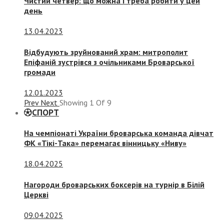
Чистий четвер: що можна і треба робити у цей
день
13.04.2023
Відбудують зруйнований храм: митрополит
Епіфаній зустрівся з очільниками Броварської
громади
12.01.2023
Prev
Next
Showing
1
Of
9
СПОРТ
На чемпіонаті України броварська команда дівчат
ФК «Тікі-Така» перемагає вінницьку «Ниву»
18.04.2025
Нагороди броварських боксерів на турнір в Білій
Церкві
09.04.2025