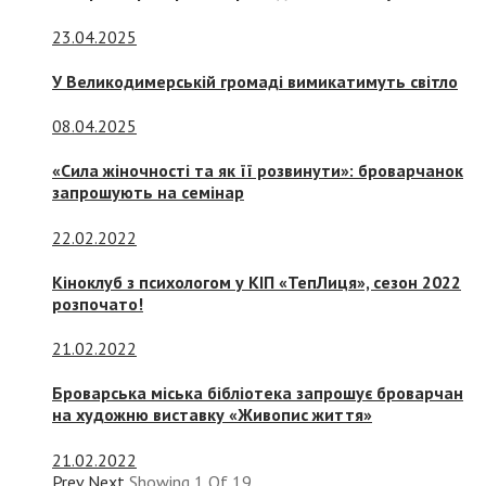
23.04.2025
У Великодимерській громаді вимикатимуть світло
08.04.2025
«Сила жіночності та як її розвинути»: броварчанок
запрошують на семінар
22.02.2022
Кіноклуб з психологом у КІП «ТепЛиця», сезон 2022
розпочато!
21.02.2022
Броварська міська бібліотека запрошує броварчан
на художню виставку «Живопис життя»
21.02.2022
Prev
Next
Showing
1
Of
19