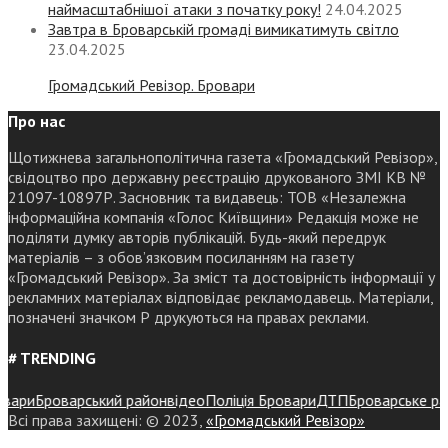
наймасштабнішої атаки з початку року!
24.04.2025
Завтра в Броварській громаді вимикатимуть світло
23.04.2025
Громадський Ревізор. Бровари
Про нас
Щотижнева загальнополітична газета «Громадський Ревізор»,
свідоцтво про державну реєстрацію друкованого ЗМІ КВ №
21097-10897Р. Засновник та видавець: ТОВ «Незалежна
інформаційна компанія «Голос Київщини» Редакція може не
поділяти думку авторів публікацій. Будь-який передрук
матеріалів – з обов’язковим посиланням на газету
«Громадський Ревізор». За зміст та достовірність інформації у
рекламних матеріалах відповідає рекламодавець. Матеріали,
позначені значком Р друкуються на правах реклами.
# TRENDING
ри
Броварський район
відео
Поліція Бровари
ДТП
Броварське районн
Всі права захищені: © 2023,
«Громадський Ревізор»