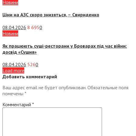
Новини
Ціни на АЗС скоро знизяться, –
Свириденко
08.04.2026
8 695
0
Новини
Як працюють суші-ресторани у Броварах під час війни:
досвід «Сушия»
08.04.2026
526
0
Load more
Добавить комментарий
Ваш адрес email не будет опубликован.
Обязательные поля
помечены
*
Комментарий
*