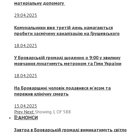
матеріальну допомогу
29.04.2025
Комунальники вже третій день намагаються
пробити засмічену каналізацію на Грушевського
18.04.2025
У Броварській громаді щоденно о 9:00 у хвилину
мовчання лунатимуть метроном та Гімн України
18.04.2025
На Броварщині чоловік подавився м’ясом та
пережив клінічну смерть
15.04.2025
Prev
Next
Showing
1
Of
588
АНОНСИ
Завтра в Броварській громаді вимикатимуть світло