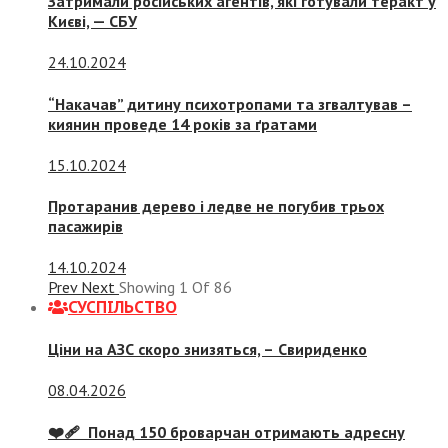
Затримали російських агентів, які готували теракт у
Києві, — СБУ
24.10.2024
“Накачав” дитину психотропами та згвалтував –
киянин проведе 14 років за ґратами
15.10.2024
Протаранив дерево і ледве не погубив трьох
пасажирів
14.10.2024
Prev
Next
Showing
1
Of
86
СУСПIЛЬСТВО
Ціни на АЗС скоро знизяться, –
Свириденко
08.04.2026
❤️‍🩹 Понад 150 броварчан отримають адресну