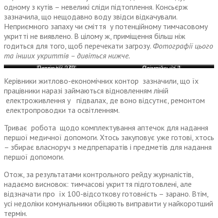
одному з кутів – невеликі сліди підтоплення. Консьєрж
зазначила, що нещодавно воду звідси відкачували.
Неприємного запаху чи сміття у потенційному тимчасовому
укритті не виявлено. В цілому ж, приміщення більш ніж
годиться для того, щоб перечекати загрозу.
Фотографії цього
та інших укриттів – дивіться нижче.
Короленка, 74
Короленка, 74
Героїв УПА, 13
Петлюри, 23В
Короленка, 74
Олімпійська, 1
Петлюри, 25Б
Петлюри, 25Б
Керівники житлово-економічних контор зазначили, що їх
працівники наразі займаються відновленням ліній
електроживлення у підвалах, де воно відсутнє, ремонтом
електропроводки та освітленням.
Триває робота щодо комплектування аптечок для надання
першої медичної допомоги. Хтось закуповує уже готові, хтось
– збирає власноруч з медпрепаратів і предметів для надання
першої допомоги.
Отож, за результатами контрольного рейду журналістів,
надаємо висновок: тимчасові укриття підготовлені, але
відзначати про їх 100-відсоткову готовність – зарано. Втім,
усі недоліки комунальники обіцяють виправити у найкоротший
термін.