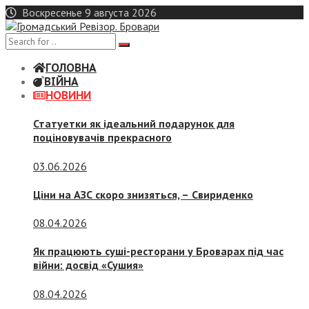
Skip
Воскресенье 9 августа 2026
to
content
ГОЛОВНА
ВІЙНА
НОВИНИ
Статуетки як ідеальний подарунок для
поціновувачів прекрасного
03.06.2026
Ціни на АЗС скоро знизяться, –
Свириденко
08.04.2026
Як працюють суші-ресторани у Броварах під час
війни: досвід «Сушия»
08.04.2026