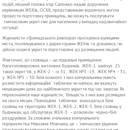
подій, міський голова Ігор Сапожко надав доручення
керівникам ЖЕКів, ОСББ, представникам відомчого житла
провести підготовку приміщень, які можуть послугувати
тимчасовим укриттям для населення у випадку надзвичайної
ситуації.
Журналісти «Громадського ревізора» проїхалися вулицями
міста, поспілкувалися з директорами ЖЕКів та дізналися, чи
дійсно існуючі укриття підготовлені до розміщення людей.
Фактично, усі сховища – це підвальні приміщення
багатоповерхових житлових будинків. ЖЕК-1 налічує 25
таких укриттів, у ЖЕК-2 – їх 31, ЖЕК №3 -19, ЖЕК №4 – 31,
у ЖЕК №5 – 30. Біля кожного з них комунальники мають
розмістити інформаційні таблички чи написи, які вкажуть
мешканцям шлях до найближчого укриття під час загрози. Як
переконалися наші журналісти, більшість з них вже розміщені
на своїх місцях. Повноцінні таблички знаходяться біля
сховищ на територіях ЖЕК-1, ЖЕК-2, ЖЕК-5. Біля сховищ у
будинках, що обслуговує ЖЕК-3 – розклеїли чорно-білі
роздруківки. За словами очільника комунального
підприємства Максима Мовчана, це – тимчасове рішення:
пластикові вказівники вже замовили, однак останні ще не