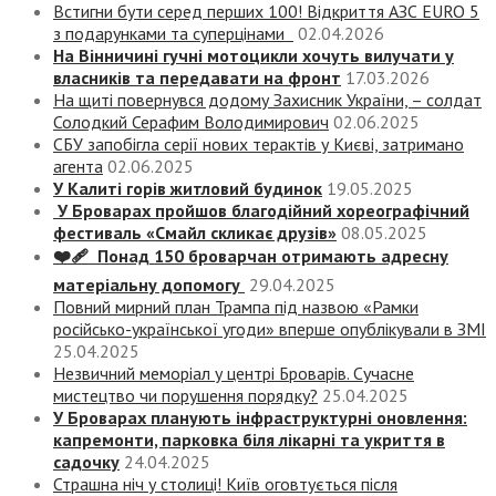
Встигни бути серед перших 100! Відкриття АЗС EURO 5
з подарунками та суперцінами
02.04.2026
На Вінничині гучні мотоцикли хочуть вилучати у
власників та передавати на фронт
17.03.2026
На щиті повернувся додому Захисник України, – солдат
Солодкий Серафим Володимирович
02.06.2025
СБУ запобігла серії нових терактів у Києві, затримано
агента
02.06.2025
У Калиті горів житловий будинок
19.05.2025
У Броварах пройшов благодійний хореографічний
фестиваль «Смайл скликає друзів»
08.05.2025
❤️‍🩹 Понад 150 броварчан отримають адресну
матеріальну допомогу
29.04.2025
Повний мирний план Трампа під назвою «‎Рамки
російсько-української угоди» вперше опублікували в ЗМІ
25.04.2025
Незвичний меморіал у центрі Броварів. Сучасне
мистецтво чи порушення порядку?
25.04.2025
У Броварах планують інфраструктурні оновлення:
капремонти, парковка біля лікарні та укриття в
садочку
24.04.2025
Страшна ніч у столиці! Київ оговтується після