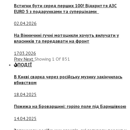
Встигни бути серед перших 100! Відкриття АЗС
EURO 5 з подарунками та суперцінами
02.04.2026
На Вінничині гучні мотоцикли хочуть вилучати у
власників та передавати на фронт
17.03.2026
Prev
Next
Showing
1
Of
851
ПОДІЇ
В Києві сварка через російську музику закінчилась
вбивством
18.04.2025
Пожежа на Броварщині: горіло поле під Баришівкою
14.04.2025