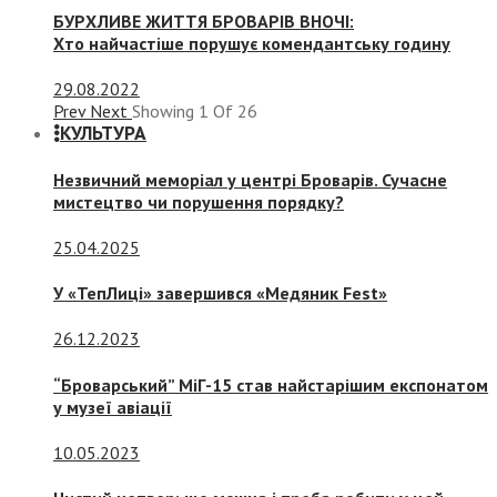
БУРХЛИВЕ ЖИТТЯ БРОВАРІВ ВНОЧІ:
Хто найчастіше порушує комендантську годину
29.08.2022
Prev
Next
Showing
1
Of
26
КУЛЬТУРА
Незвичний меморіал у центрі Броварів. Сучасне
мистецтво чи порушення порядку?
25.04.2025
У «ТепЛиці» завершився «Медяник Fest»
26.12.2023
“Броварський” МіГ-15 став найстарішим експонатом
у музеї авіації
10.05.2023