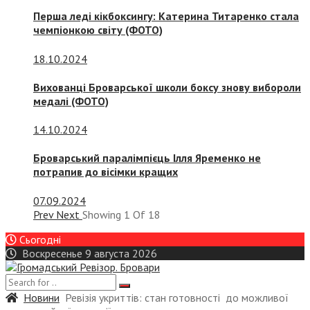
Перша леді кікбоксингу: Катерина Титаренко стала
чемпіонкою світу (ФОТО)
18.10.2024
Вихованці Броварської школи боксу знову вибороли
медалі (ФОТО)
14.10.2024
Броварський паралімпієць Ілля Яременко не
потрапив до вісімки кращих
07.09.2024
Prev
Next
Showing
1
Of
18
Сьогодні
Воскресенье 9 августа 2026
Новини
Ревізія укриттів: стан готовності до можливої