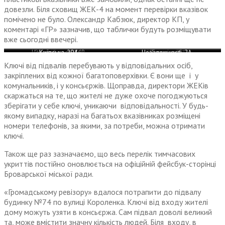
довезли. Біля сховищ ЖЕК-4 на момент перевірки вказівок
помічено не було. Олександр Кабзюк, директор КП, у
коментарі «ГР» зазначив, що таблички будуть розміщувати
вже сьогодні ввечері.
Незалежності, 16В
Олімпійська, 10А
Петлюри, 17В
Київська, 294
Київська, 294
Незалежності, 2А
Онікієнка, 20\2
Лагунової, 4
Онікієнка, 8
Гагаріна, 1
Ключі від підвалів перебувають у відповідальних осіб,
закріплених від кожної багатоповерхівки. Є вони ще і у
комунальників, і у консьєржів. Щоправда, директори ЖЕКів
скаржаться на те, що жителі не дуже охоче погоджуються
зберігати у себе ключі, уникаючи відповідальності. У будь-
якому випадку, наразі на багатьох вказівниках розміщені
номери телефонів, за якими, за потреби, можна отримати
ключі.
Також ще раз зазначаємо, що весь перелік тимчасових
укриттів постійно оновлюється на офіційній фейсбук-сторінці
Броварської міської ради.
«Громадському ревізору» вдалося потрапити до підвалу
будинку №74 по вулиці Короленка. Ключі від входу жителі
дому можуть узяти в консьєржа. Сам підвал доволі великий
та, може вмістити значну кількість людей. Біля входу, в