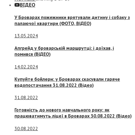
ВІДЕО
У Броварах пожежники врятували дитину і собаку з
палаючої квартири (ФОТО, ВІДЕО)
13.05.2024
Апгрейд у броварській маршрутці: і доїхав, і
помився (ВІДЕО)
14.02.2024
Купуйте бойлери: у Броварах скасували гаряче
водопостачання 31.08.2022 (Відео)
31.08.2022
Готовність до нового навчального року: як
працюватимуть ліцеї в Броварах 30.08.2022 (Відео)
30.08.2022