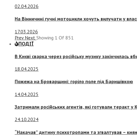
02.04.2026
На Вінничині гучні мотоцикли хочуть вилучати у вла
17.03.2026
Prev
Next
Showing
1
Of
851
ПОДІЇ
В Києві сварка через російську музику закінчилась в
18.04.2025
Пожежа на Броварщині: горіло поле під Баришівкою
14.04.2025
Затримали російських агентів, які готували теракт у К
24.10.2024
“Накачав” дитину психотропами та згвалтував – киян