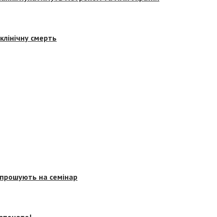
клінічну смерть
запрошують на семінар
озпочато!