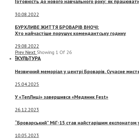
Готовність до нового навчального року: як працювати
30.08.2022
БУРХЛИВЕ ЖИТТЯ БРОВАРІВ ВНОЧІ:
Хто найчастіше порушує комендантську годину
29.08.2022
Prev
Next
Showing
1
Of
26
КУЛЬТУРА
Незвичний меморіал у центрі Броварів. Сучасне мис
25.04.2025
У «ТепЛиці» завершився «Медяник Fest»
26.12.2023
“Броварський” МіГ-15 став найстарішим експонатом у
10.05.2023