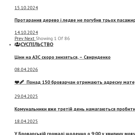
15.10.2024
Протаранив дерево і ледве не погубив трьох пасажир
14.10.2024
Prev
Next
Showing
1
Of
86
СУСПIЛЬСТВО
Ціни на АЗС скоро знизяться, –
Свириденко
08.04.2026
❤️‍🩹 Понад 150 броварчан отримають адресну мат
29.04.2025
Комунальники вже третій день намагаються пробити 
18.04.2025
У Броварській громаді щоденно о 9:00 у хвилину мо