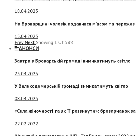
18.04.2025
На Броварщині чоловік подавився м’ясом та пережив 
15.04.2025
Prev
Next
Showing
1
Of
588
АНОНСИ
Завтра в Броварській громаді вимикатимуть світло
23.04.2025
У Великодимерській громаді вимикатимуть світло
08.04.2025
«Сила жіночності та як її розвинути»: броварчанок 
22.02.2022
Кіноклуб з психологом у КІП «ТепЛиця», сезон 2022 р