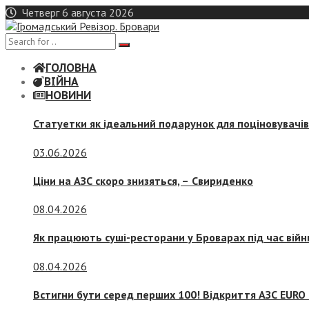
Skip
Четверг 6 августа 2026
to
content
ГОЛОВНА
ВІЙНА
НОВИНИ
Статуетки як ідеальний подарунок для поціновувачі
03.06.2026
Ціни на АЗС скоро знизяться, –
Свириденко
08.04.2026
Як працюють суші-ресторани у Броварах під час війн
08.04.2026
Встигни бути серед перших 100! Відкриття АЗС EURO