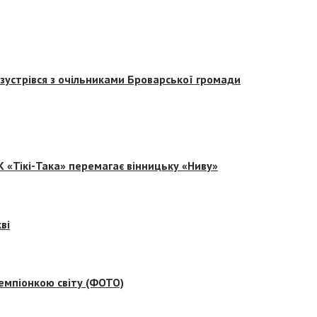
зустрівся з очільниками Броварської громади
 «Тікі-Така» перемагає вінницьку «Ниву»
ві
емпіонкою світу (ФОТО)