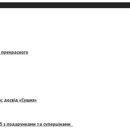
в прекрасного
и: досвід «Сушия»
 5 з подарунками та суперцінами