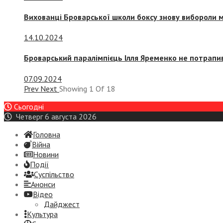
Вихованці Броварської школи боксу знову вибороли 
14.10.2024
Броварський паралімпієць Ілля Яременко не потрапив
07.09.2024
Prev
Next
Showing
1
Of
18
Сьогодні
Четверг 6 августа 2026
Головна
Війна
Новини
Події
Суспiльство
Анонси
Відео
Дайджест
Культура