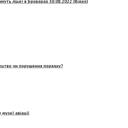
муть ліцеї в Броварах 30.08.2022 (Відео)
тецтво чи порушення порядку?
 музеї авіації