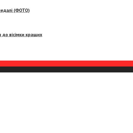
медалі (ФОТО)
 до вісімки кращих