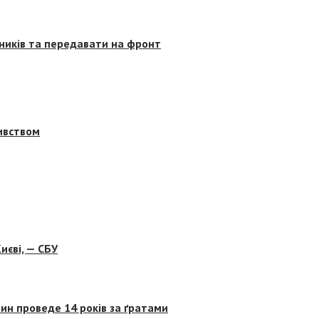
сників та передавати на фронт
бивством
иєві, — СБУ
ин проведе 14 років за ґратами