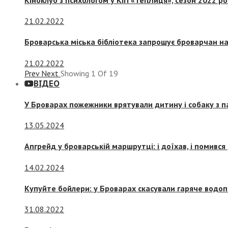
21.02.2022
Броварська міська бібліотека запрошує броварчан 
21.02.2022
Prev
Next
Showing
1
Of
19
ВІДЕО
У Броварах пожежники врятували дитину і собаку з 
13.05.2024
Апгрейд у броварській маршрутці: і доїхав, і помився
14.02.2024
Купуйте бойлери: у Броварах скасували гаряче водоп
31.08.2022