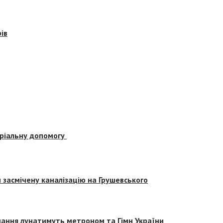
ів
еріальну допомогу
засмічену каналізацію на Грушевського
вчання лунатимуть метроном та Гімн України