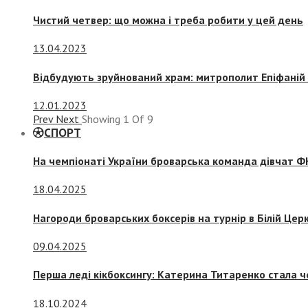
Чистий четвер: що можна і треба робити у цей день
13.04.2023
Відбудують зруйнований храм: митрополит Епіфаній 
12.01.2023
Prev
Next
Showing
1
Of
9
СПОРТ
На чемпіонаті України броварська команда дівчат ФК
18.04.2025
Нагороди броварських боксерів на турнір в Білій Церк
09.04.2025
Перша леді кікбоксингу: Катерина Титаренко стала ч
18.10.2024