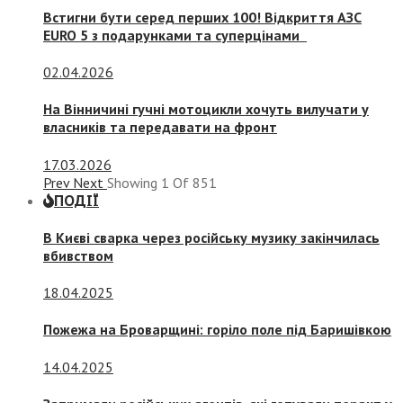
Встигни бути серед перших 100! Відкриття АЗС
EURO 5 з подарунками та суперцінами
02.04.2026
На Вінничині гучні мотоцикли хочуть вилучати у
власників та передавати на фронт
17.03.2026
Prev
Next
Showing
1
Of
851
ПОДІЇ
В Києві сварка через російську музику закінчилась
вбивством
18.04.2025
Пожежа на Броварщині: горіло поле під Баришівкою
14.04.2025