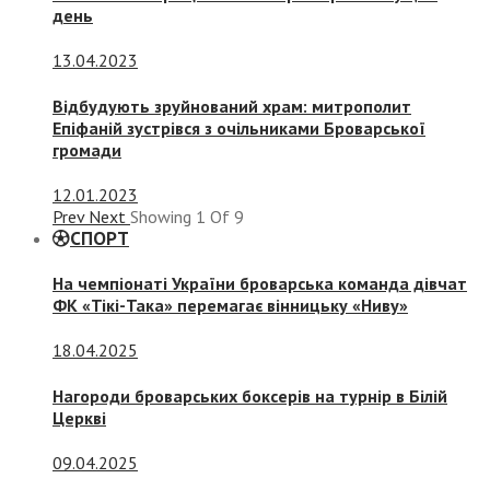
день
13.04.2023
Відбудують зруйнований храм: митрополит
Епіфаній зустрівся з очільниками Броварської
громади
12.01.2023
Prev
Next
Showing
1
Of
9
СПОРТ
На чемпіонаті України броварська команда дівчат
ФК «Тікі-Така» перемагає вінницьку «Ниву»
18.04.2025
Нагороди броварських боксерів на турнір в Білій
Церкві
09.04.2025