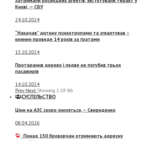
Затримали російських агентів, які готували теракт у
Києві, — СБУ
24.10.2024
“Накачав” дитину психотропами та згвалтував –
киянин проведе 14 років за ґратами
15.10.2024
Протаранив дерево і ледве не погубив трьох
пасажирів
14.10.2024
Prev
Next
Showing
1
Of
86
СУСПIЛЬСТВО
Ціни на АЗС скоро знизяться, –
Свириденко
08.04.2026
Понад 150 броварчан отримають адресну