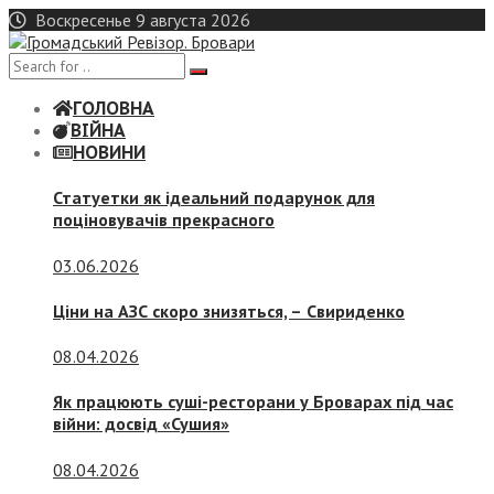
Skip
Воскресенье 9 августа 2026
to
content
ГОЛОВНА
ВІЙНА
НОВИНИ
Статуетки як ідеальний подарунок для
поціновувачів прекрасного
03.06.2026
Ціни на АЗС скоро знизяться, –
Свириденко
08.04.2026
Як працюють суші-ресторани у Броварах під час
війни: досвід «Сушия»
08.04.2026