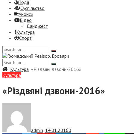
Події
Суспiльство
Анонси
Відео
Дайджест
Культура
Спорт
Культура
«Різдвяні дзвони-2016»
Культура
«Різдвяні дзвони-2016»
admin
14.01.2016
0
—