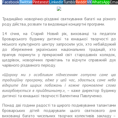
Facebook
Twitter
Pinterest
LinkedIn
Tumblr
Reddit
VK
WhatsApp
Emai
Традиційно новорічно-різдвяні святкування багаті на різного
роду дійства, розваги та видовищні концертні програми.
14 січня, на Старий Новий рік, вихованці та педагоги
Броварського будинку дитячої та юнацької творчості до
міського культурного центру запросили усіх, хто небайдужий
до збереження українських національних традицій, хто
прагнув поринути у прекрасний світ стародавніх колядок,
щедрівок, новорічних привітань та відчути справжній дух
чарівного різдвяного періоду.
«Щороку ми з особливим піднесенням готуємо саме цю
традиційну програму, адже у цей час, здається, саме небо
відкрите для щирих побажань і кожне промовлене слово
викарбовується в прийдешньому.»
, – каже директор Будинку
дитячої та юнацької творчості Валентина Павлученко.
Понад дві години радості та щирого подивування талантами
броварських дітей подарували цього святкового дня
вихованці багато чисельних творчих колективів закладу –