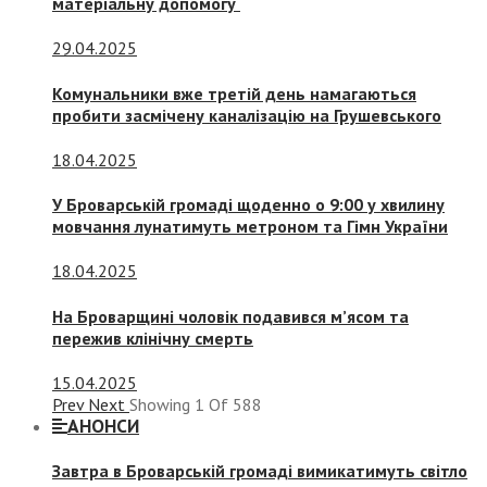
матеріальну допомогу
29.04.2025
Комунальники вже третій день намагаються
пробити засмічену каналізацію на Грушевського
18.04.2025
У Броварській громаді щоденно о 9:00 у хвилину
мовчання лунатимуть метроном та Гімн України
18.04.2025
На Броварщині чоловік подавився м’ясом та
пережив клінічну смерть
15.04.2025
Prev
Next
Showing
1
Of
588
АНОНСИ
Завтра в Броварській громаді вимикатимуть світло