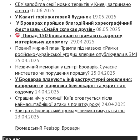
СБУ запобігла серії нових терактів у Києві, затримано
агента
02.06.2025
У Калиті горів житловий будинок
19.05.2025
У Броварах пройшов благодійний хореографічний
фестиваль «Смайл скликає друзів»
08.05.2025
Понад 150 броварчан отримають адресну
матеріальну допомогу
29.04.2025
Повний мирний план Трампа під назвою «‎Рамки
російсько-української угоди» вперше опублікували в ЗМІ
25.04.2025
Незвичний меморіал у центрі Броварів. Сучасне
мистецтво чи порушення порядку?
25.04.2025
У Броварах планують інфраструктурні оновлення:
капремонти, парковка біля лікарні та укриття в
садочку
24.04.2025
Страшна ніч у столиці! Київ оговтується після
наймасштабнішої атаки з початку року!
24.04.2025
Завтра в Броварській громаді вимикатимуть світло
23.04.2025
Громадський Ревізор. Бровари
Про нас