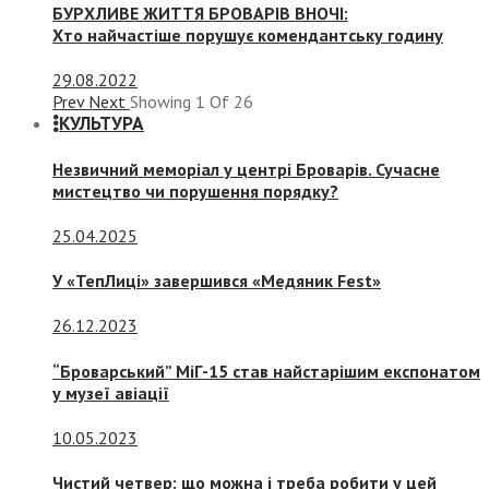
БУРХЛИВЕ ЖИТТЯ БРОВАРІВ ВНОЧІ:
Хто найчастіше порушує комендантську годину
29.08.2022
Prev
Next
Showing
1
Of
26
КУЛЬТУРА
Незвичний меморіал у центрі Броварів. Сучасне
мистецтво чи порушення порядку?
25.04.2025
У «ТепЛиці» завершився «Медяник Fest»
26.12.2023
“Броварський” МіГ-15 став найстарішим експонатом
у музеї авіації
10.05.2023
Чистий четвер: що можна і треба робити у цей