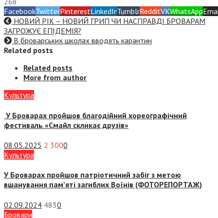
268
Facebook
Twitter
Pinterest
LinkedIn
Tumblr
Reddit
VK
WhatsApp
Emai
НОВИЙ РІК – НОВИЙ ГРИП ЧИ НАСПРАВДІ БРОВАРАМ
ЗАГРОЖУЄ ЕПІДЕМІЯ?
В броварських школах вводять карантин
Related posts
Related posts
More from author
Культура
У Броварах пройшов благодійний хореографічний
фестиваль «Смайл скликає друзів»
08.05.2025
2 300
0
Культура
У Броварах пройшов патріотичний забіг з метою
вшанування пам’яті загиблих Воїнів (ФОТОРЕПОРТАЖ)
02.09.2024
483
0
Бровари