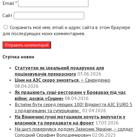
Email
*
Сайт
Сохранить моё имя, email и адрес сайта в этом браузере
для последующих моих комментариев.
Стрічка новин
Статуетки як ідеальний подарунок для
поціновувачів прекрасного
03.06.2026
Ціни на АЗС скоро знизяться, –
Свириденко
08.04.2026
Як працюють суші-ресторани у Броварах під час
війни: досвід «Сушия»
08.04.2026
Встигни бути серед перших 100! Відкриття АЗС EURO 5
з подарунками та суперцінами
02.04.2026
На Вінничині гучні мотоцикли хочуть вилучати у
власників та передавати на фронт
17.03.2026
На щиті повернувся додому Захисник України, – солдат
Солодкий Серафим Володимирович
02.06.2025