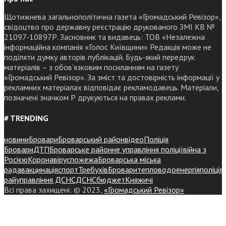
Щотижнева загальнополітична газета «Громадський Ревізор»,
свідоцтво про державну реєстрацію друкованого ЗМІ КВ №
21097-10897Р. Засновник та видавець: ТОВ «Незалежна
інформаційна компанія «Голос Київщини» Редакція може не
поділяти думку авторів публікацій. Будь-який передрук
матеріалів – з обов’язковим посиланням на газету
«Громадський Ревізор». За зміст та достовірність інформації у
рекламних матеріалах відповідає рекламодавець. Матеріали,
позначені значком Р друкуються на правах реклами.
# TRENDING
новини
Бровари
Броварський район
відео
Поліція
Бровари
ДТП
Броварське районне управління поліції
війна з
Росією
Коронавірус
пожежа
Броварська міська
рада
вакцинація
спорт
Требухів
Броваритепловодоенергія
поліція
райуправління ДСНС
ДСНС
бюджет
Княжичі
Всі права захищені: © 2023,
«Громадський Ревізор»