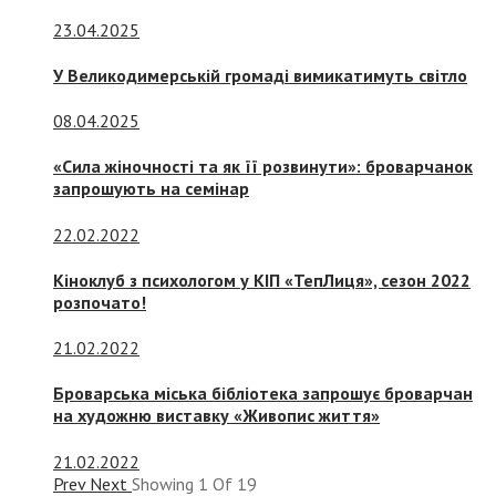
23.04.2025
У Великодимерській громаді вимикатимуть світло
08.04.2025
«Сила жіночності та як її розвинути»: броварчанок
запрошують на семінар
22.02.2022
Кіноклуб з психологом у КІП «ТепЛиця», сезон 2022
розпочато!
21.02.2022
Броварська міська бібліотека запрошує броварчан
на художню виставку «Живопис життя»
21.02.2022
Prev
Next
Showing
1
Of
19