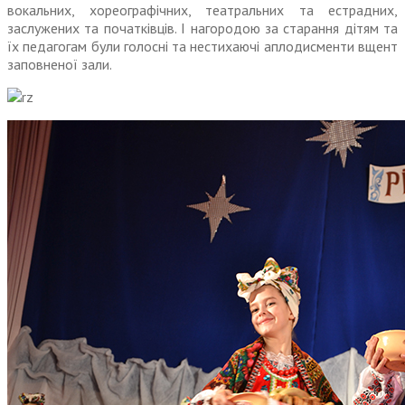
вокальних, хореографічних, театральних та естрадних,
заслужених та початківців. І нагородою за старання дітям та
їх педагогам були голосні та нестихаючі аплодисменти вщент
заповненої зали.