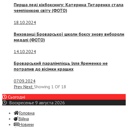
Перша леді кікбоксингу: Катерина Титаренко стала
чемпіонкою світу (ФОТО)
18.10.2024
Вихованці Броварської школи боксу знову вибороли
медалі (ФОТО)
14.10.2024
Броварський паралімпієць Ілля Яременко не
потрапив до вісімки кращих
07.09.2024
Prev
Next
Showing
1
Of
18
Сьогодні
Воскресенье 9 августа 2026
Головна
Війна
Новини